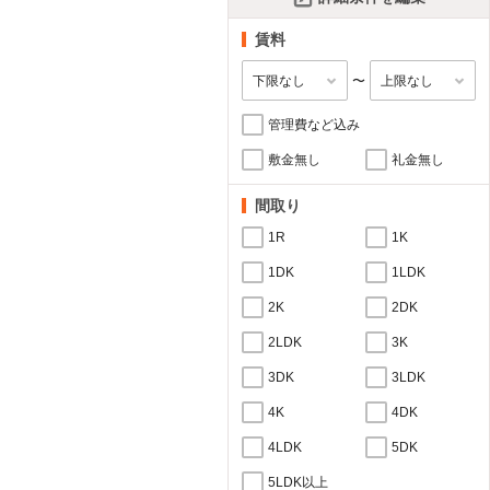
賃料
〜
管理費など込み
敷金無し
礼金無し
間取り
1R
1K
1DK
1LDK
2K
2DK
2LDK
3K
3DK
3LDK
4K
4DK
4LDK
5DK
5LDK以上