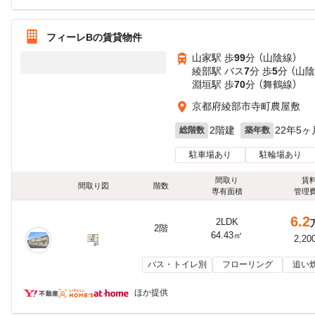
フィーレBの賃貸物件
山家駅 歩
99
分 （山陰線）
綾部駅 バス
7
分 歩
5
分 （山
淵垣駅 歩
70
分 （舞鶴線）
京都府綾部市寺町農屋敷
2階建
22年5ヶ
総階数
築年数
駐車場あり
駐輪場あり
間取り
賃
間取り図
階数
専有面積
管理
6.2
2LDK
2階
64.43㎡
2,20
バス・トイレ別
フローリング
追い
ほか提供