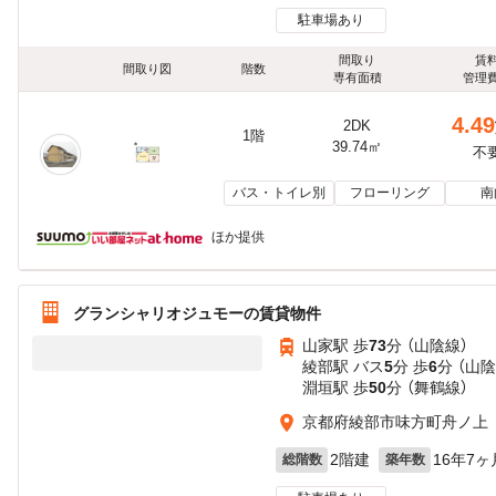
駐車場あり
間取り
賃
間取り図
階数
専有面積
管理
4.49
2DK
1階
39.74㎡
不
バス・トイレ別
フローリング
南
ほか提供
グランシャリオジュモーの賃貸物件
山家駅 歩
73
分 （山陰線）
綾部駅 バス
5
分 歩
6
分 （山
淵垣駅 歩
50
分 （舞鶴線）
京都府綾部市味方町舟ノ上
2階建
16年7ヶ
総階数
築年数