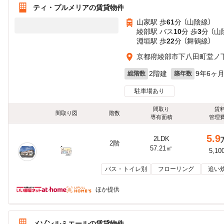
ティ・プルメリアの賃貸物件
山家駅 歩
61
分 （山陰線）
綾部駅 バス
10
分 歩
3
分 （山
淵垣駅 歩
22
分 （舞鶴線）
京都府綾部市下八田町堂ノ
2階建
9年6ヶ
総階数
築年数
駐車場あり
間取り
賃
間取り図
階数
専有面積
管理
5.9
2LDK
2階
57.21㎡
5,10
バス・トイレ別
フローリング
追い
ほか提供
メゾンルミエールの賃貸物件