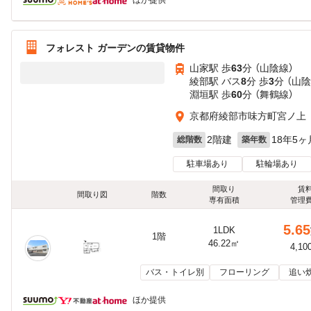
ほか提供
フォレスト ガーデンの賃貸物件
山家駅 歩
63
分 （山陰線）
綾部駅 バス
8
分 歩
3
分 （山
淵垣駅 歩
60
分 （舞鶴線）
京都府綾部市味方町宮ノ上
2階建
18年5ヶ
総階数
築年数
駐車場あり
駐輪場あり
間取り
賃
間取り図
階数
専有面積
管理
5.65
1LDK
1階
46.22㎡
4,10
バス・トイレ別
フローリング
追い
ほか提供