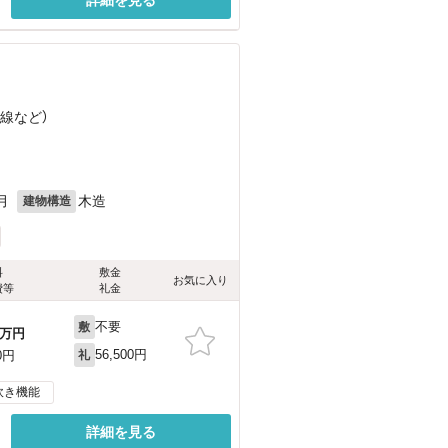
陰線
など
）
月
木造
建物構造
料
敷金
お気に入り
費等
礼金
不要
敷
万円
56,500円
0円
礼
炊き機能
詳細を見る