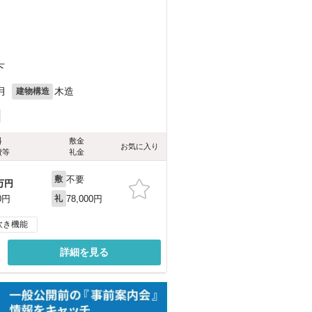
）
下
月
木造
建物構造
料
敷金
お気に入り
費等
礼金
不要
敷
万円
78,000円
0円
礼
炊き機能
詳細を見る