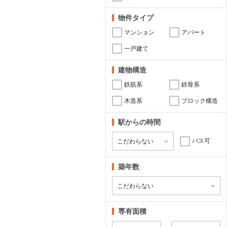
物件タイプ
マンション
アパート
一戸建て
建物構造
鉄筋系
鉄骨系
木造系
ブロック構造
駅からの時間
バス可
築年数
専有面積