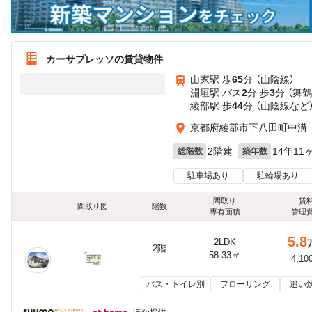
カーサプレッソの賃貸物件
山家駅 歩
65
分 （山陰線）
淵垣駅 バス
2
分 歩
3
分 （舞鶴
綾部駅 歩
44
分 （山陰線
など
京都府綾部市下八田町中溝
2階建
14年11
総階数
築年数
駐車場あり
駐輪場あり
間取り
賃
間取り図
階数
専有面積
管理
5.8
2LDK
2階
58.33㎡
4,10
バス・トイレ別
フローリング
追い