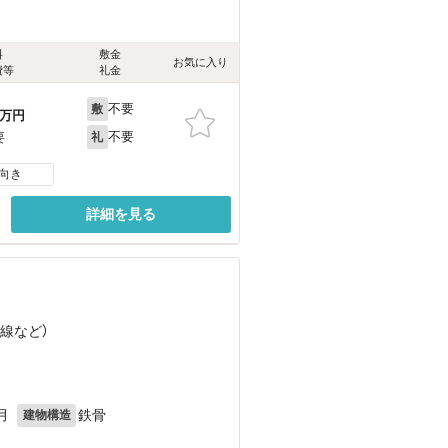
料
敷金
お気に入り
費等
礼金
不要
敷
万円
不要
要
礼
向き
詳細を見る
陰線
など
）
月
鉄骨
建物構造