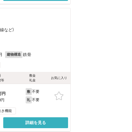
陰線
など
）
月
鉄骨
建物構造
料
敷金
お気に入り
費等
礼金
不要
敷
万円
不要
0円
礼
炊き機能
詳細を見る