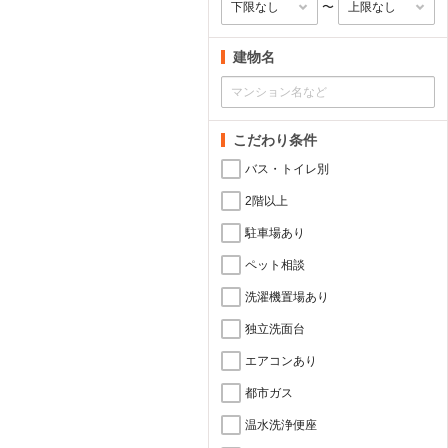
〜
建物名
こだわり条件
バス・トイレ別
2階以上
駐車場あり
ペット相談
洗濯機置場あり
独立洗面台
エアコンあり
都市ガス
温水洗浄便座