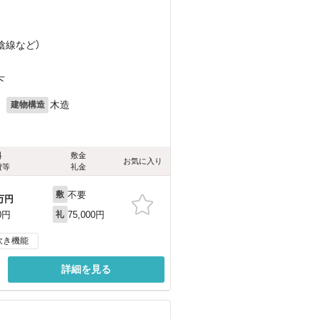
陰線
など
）
下
月
木造
建物構造
料
敷金
お気に入り
費等
礼金
不要
敷
万円
75,000円
0円
礼
炊き機能
詳細を見る