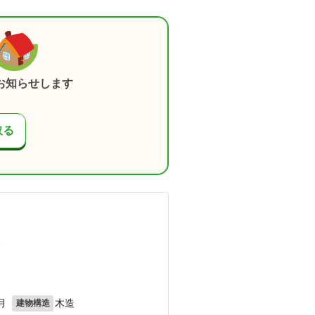
お知らせします
取る
）
月
木造
建物構造