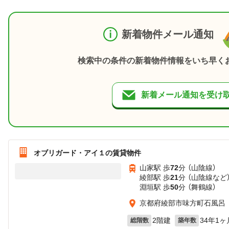
新着物件メール通知
検索中の条件の新着物件情報をいち早く
新着メール通知を受け
オブリガード・アイ１の賃貸物件
山家駅 歩
72
分 （山陰線）
綾部駅 歩
21
分 （山陰線
など
淵垣駅 歩
50
分 （舞鶴線）
京都府綾部市味方町石風呂
2階建
34年1ヶ
総階数
築年数