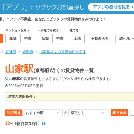
検索、ニフティ不動産。あなたにピッタリの賃貸物件をみつけよう！
マンションを買う
一戸建てを買う
建てる
新築
中古
新築
中古
土地
不動産会社
調べる
京都府
綾部市
山家駅近くの賃貸物件を探す
山家駅
(京都府)近くの賃貸物件一覧
山家駅
の賃貸物件をさまざまなこだわり条件から検索できます。
2026年08月02日
更新
現在の選択条件：
-
絞り込み
並び替え
＆
12
件
（物件数
12
件）