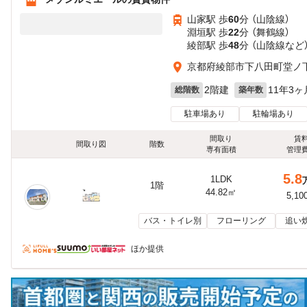
山家駅 歩
60
分 （山陰線）
淵垣駅 歩
22
分 （舞鶴線）
綾部駅 歩
48
分 （山陰線
など
京都府綾部市下八田町堂ノ
2階建
11年3ヶ
総階数
築年数
駐車場あり
駐輪場あり
間取り
賃
間取り図
階数
専有面積
管理
5.8
1LDK
1階
44.82㎡
5,10
バス・トイレ別
フローリング
追い
ほか提供