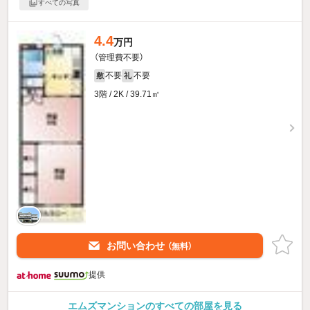
すべての写真
4.4
万円
（管理費不要）
不要
不要
敷
礼
3階 / 2K / 39.71㎡
お問い合わせ
（無料）
提供
エムズマンションのすべての部屋を見る