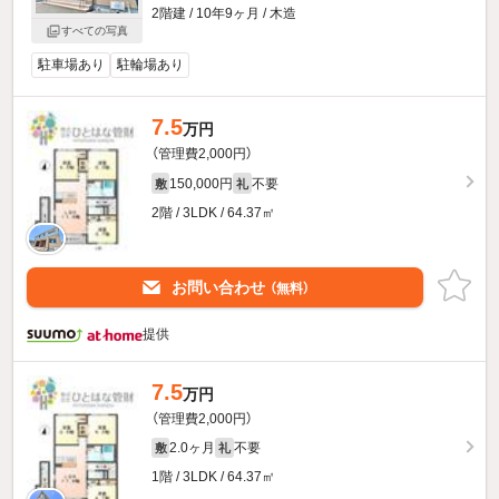
2階建 / 10年9ヶ月 / 木造
すべての写真
駐車場あり
駐輪場あり
7.5
万円
（管理費2,000円）
150,000円
不要
敷
礼
2階 / 3LDK / 64.37㎡
お問い合わせ
（無料）
提供
7.5
万円
（管理費2,000円）
2.0ヶ月
不要
敷
礼
1階 / 3LDK / 64.37㎡