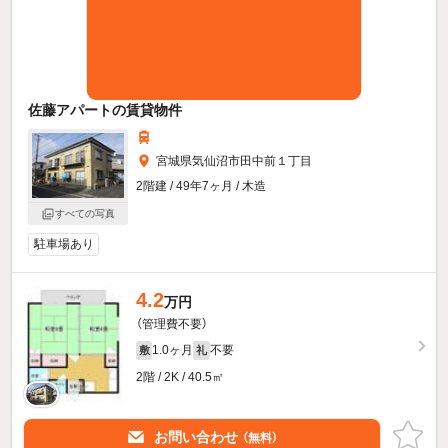
佐藤アパートの賃貸物件
宮城県気仙沼市田中前１丁目
2階建 / 49年7ヶ月 / 木造
すべての写真
駐車場あり
4.2
万円
（管理費不要）
1.0ヶ月
不要
敷
礼
2階 / 2K / 40.5㎡
お問い合わせ
（無料）