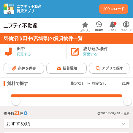
ニフティ不動産
ダウンロード
賃貸アプリ
お知らせ
閲覧履歴
マイページ
お気に入り
気仙沼市田中(宮城県)の賃貸物件一覧
田中
絞り込み条件
変更する
変更する
条件を保存
新着通知
アプリで探す
賃料で探す
指定なし
〜
指定なし
21
件
指定した賃料で絞り込む
21
物件数
件
2026年08月01日
更新