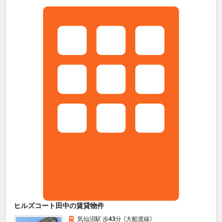
ヒルズコート田中の賃貸物件
気仙沼駅 歩
43
分 （大船渡線）