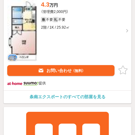
4.3
万円
（管理費2,000円）
不要
不要
敷
礼
2階 / 1K / 25.92㎡
お問い合わせ
（無料）
提供
条南エクスポートのすべての部屋を見る