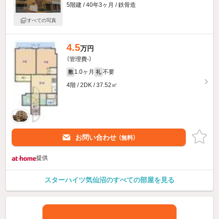
5階建 / 40年3ヶ月 / 鉄骨造
すべての写真
4.5
万円
（管理費-）
1.0ヶ月
不要
敷
礼
4階 / 2DK / 37.52㎡
お問い合わせ
（無料）
提供
スターハイツ気仙沼のすべての部屋を見る