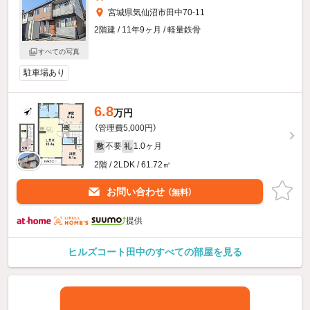
宮城県気仙沼市田中70-11
2階建 / 11年9ヶ月 / 軽量鉄骨
すべての写真
駐車場あり
6.8
万円
（管理費5,000円）
不要
1.0ヶ月
敷
礼
2階 / 2LDK / 61.72㎡
お問い合わせ
（無料）
提供
ヒルズコート田中のすべての部屋を見る