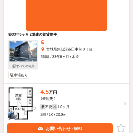
築33年6ヶ月 2階建の賃貸物件
宮城県気仙沼市田中前３丁目
2階建 / 33年6ヶ月 / 木造
すべての写真
駐車場あり
4.5
万円
（管理費-）
不要
1.0ヶ月
敷
礼
2階 / 1K / 23.0㎡
お問い合わせ
（無料）