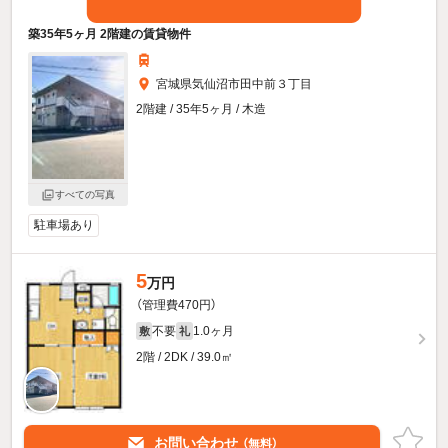
築35年5ヶ月 2階建の賃貸物件
宮城県気仙沼市田中前３丁目
2階建 / 35年5ヶ月 / 木造
すべての写真
駐車場あり
5
万円
（管理費470円）
不要
1.0ヶ月
敷
礼
2階 / 2DK / 39.0㎡
お問い合わせ
（無料）