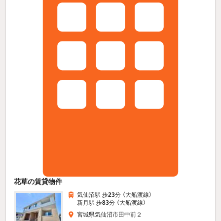
花草の賃貸物件
気仙沼駅 歩
23
分 （大船渡線）
新月駅 歩
83
分 （大船渡線）
宮城県気仙沼市田中前２