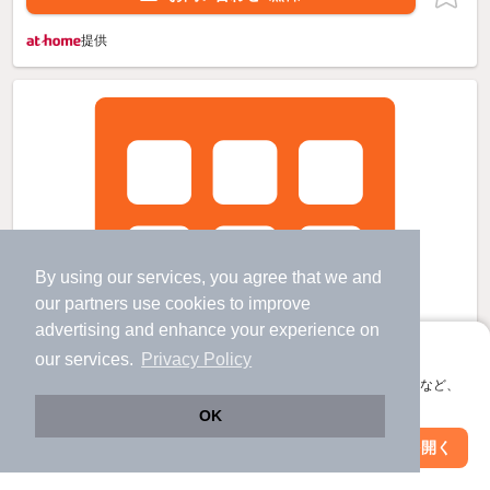
提供
By using our services, you agree that we and
our
partners
use cookies to improve
advertising and enhance your experience on
アプリに切り替えて、サクサクお部屋探し
our services.
Privacy Policy
会員登録なしですぐ使える。マップ検索やお気に入り保存など、
アプリ限定の便利な機能が使えます！
OK
Web版で続行
アプリを開く
市区町村を変更
絞り込み条件を変更