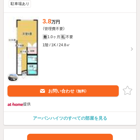
駐車場あり
3.8
万円
（管理費不要）
1.0ヶ月
不要
敷
礼
1階 / 1K / 24.8㎡
お問い合わせ
（無料）
提供
アーバンハイツのすべての部屋を見る