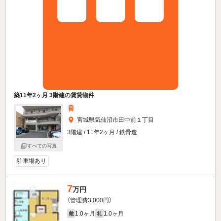
築11年2ヶ月 3階建の賃貸物件
宮城県気仙沼市田中前１丁目
3階建 / 11年2ヶ月 / 鉄骨造
すべての写真
駐車場あり
7
万円
（管理費3,000円）
1.0ヶ月
1.0ヶ月
敷
礼