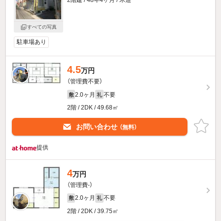
2階建 / 48年4ヶ月 / 木造
すべての写真
駐車場あり
4.5
万円
（管理費不要）
2.0ヶ月
不要
敷
礼
2階 / 2DK / 49.68㎡
お問い合わせ
（無料）
提供
4
万円
（管理費-）
2.0ヶ月
不要
敷
礼
2階 / 2DK / 39.75㎡