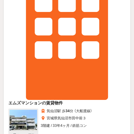
エムズマンションの賃貸物件
気仙沼駅 歩
34
分 （大船渡線）
宮城県気仙沼市田中前３
3階建 / 33年4ヶ月 / 鉄筋コン