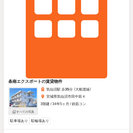
条南エクスポートの賃貸物件
気仙沼駅 歩
35
分 （大船渡線）
宮城県気仙沼市田中前４
3階建 / 34年5ヶ月 / 鉄筋コン
すべての写真
駐車場あり
駐輪場あり