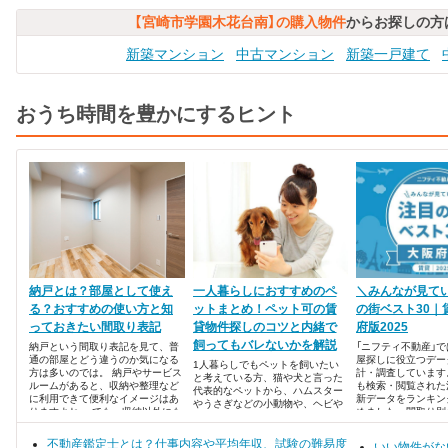
【宮崎市学園木花台南】の購入物件
からお探しの方
新築マンション
中古マンション
新築一戸建て
おうち時間を豊かにするヒント
納戸とは？部屋として使え
一人暮らしにおすすめのペ
＼みんなが見て
る？おすすめの使い方と知
ットまとめ！ペット可の賃
の街ベスト30｜
っておきたい間取り表記
貸物件探しのコツと内緒で
府版2025
飼ってもバレないかを解説
納戸という間取り表記を見て、普
「ニフティ不動産」
通の部屋とどう違うのか気になる
屋探しに役立つデー
1人暮らしでもペットを飼いたい
方は多いのでは。 納戸やサービス
計・調査しています
と考えている方、猫や犬と言った
ルームがあると、収納や整理など
も検索・閲覧された
代表的なペットから、ハムスター
に利用できて便利なイメージはあ
新データをランキン
やうさぎなどの小動物や、ヘビや
りますよね。 でも、収納以外にも
めました。間取り別
カメなど爬虫類・両生類など、ど
納戸を活用できる方法を知りたく
掲載物件情報数を一
んなペットとの生活を楽しもうか
ありませんか？ 納戸を活用したい
す。
不動産鑑定士とは？仕事内容や平均年収、試験の難易度
なと想像すると、夢が広がります
いい物件がな