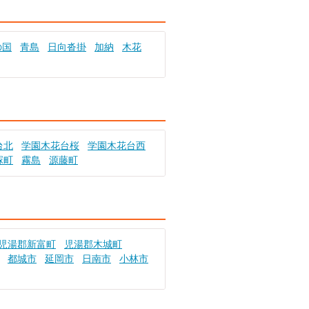
の国
青島
日向沓掛
加納
木花
台北
学園木花台桜
学園木花台西
塚町
霧島
源藤町
児湯郡新富町
児湯郡木城町
都城市
延岡市
日南市
小林市