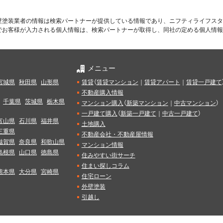
壁塗装業者の情報は検索パートナーが提供している情報であり、ニフティライフスタ
でお客様が入力される個人情報は、検索パートナーが取得し、同社の定める個人情報
メニュー
宮城県
秋田県
山形県
賃貸
（
賃貸マンション
｜
賃貸アパート
｜
賃貸一戸建て
不動産購入情報
千葉県
茨城県
栃木県
マンション購入
（
新築マンション
｜
中古マンション
）
一戸建て購入
（
新築一戸建て
｜
中古一戸建て
）
富山県
石川県
福井県
土地購入
三重県
不動産会社・不動産屋情報
滋賀県
奈良県
和歌山県
マンション情報
島根県
山口県
徳島県
住みやすい街サーチ
住まい探しコラム
熊本県
大分県
宮崎県
住宅ローン
外壁塗装
引越し