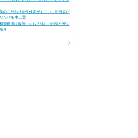
も、新しい家族としてあたたかく
迎え入れてもらいたいところで
す。
産のこだわり条件検索がすごい！担当者が
だわり条件11選
初期費用は最低いくら？詳しい内訳や安く
紹介