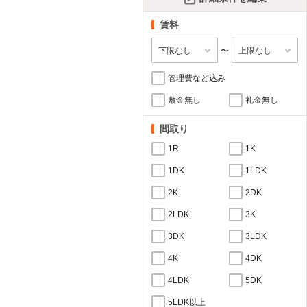
賃料
〜
管理費など込み
敷金無し
礼金無し
間取り
1R
1K
1DK
1LDK
2K
2DK
2LDK
3K
3DK
3LDK
4K
4DK
4LDK
5DK
5LDK以上