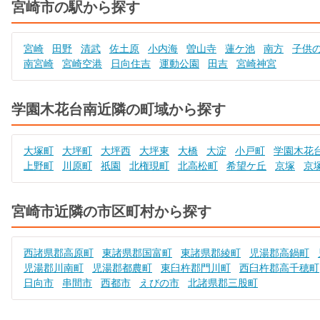
宮崎市の駅から探す
宮崎
田野
清武
佐土原
小内海
曽山寺
蓮ケ池
南方
子供
南宮崎
宮崎空港
日向住吉
運動公園
田吉
宮崎神宮
学園木花台南近隣の町域から探す
大塚町
大坪町
大坪西
大坪東
大橋
大淀
小戸町
学園木花
上野町
川原町
祇園
北権現町
北高松町
希望ケ丘
京塚
京
宮崎市近隣の市区町村から探す
西諸県郡高原町
東諸県郡国富町
東諸県郡綾町
児湯郡高鍋町
児湯郡川南町
児湯郡都農町
東臼杵郡門川町
西臼杵郡高千穂町
日向市
串間市
西都市
えびの市
北諸県郡三股町