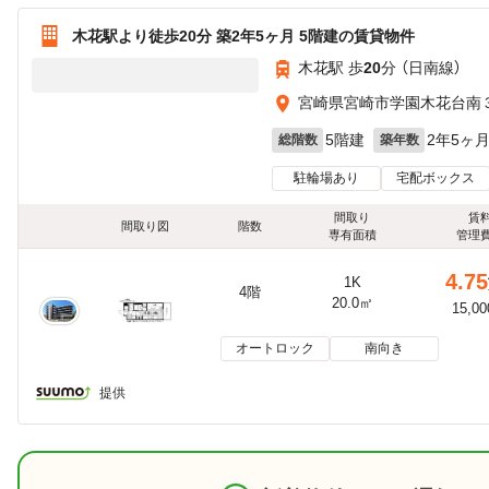
木花駅より徒歩20分 築2年5ヶ月 5階建の賃貸物件
木花駅 歩
20
分 （日南線）
宮崎県宮崎市学園木花台南
5階建
2年5ヶ
総階数
築年数
駐輪場あり
宅配ボックス
間取り
賃
間取り図
階数
専有面積
管理
4.75
1K
4階
20.0㎡
15,0
オートロック
南向き
提供