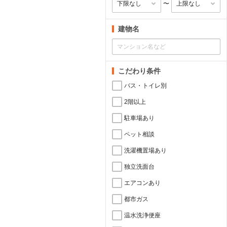
〜
建物名
こだわり条件
バス・トイレ別
2階以上
駐車場あり
ペット相談
洗濯機置場あり
独立洗面台
エアコンあり
都市ガス
温水洗浄便座