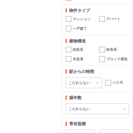
物件タイプ
マンション
アパート
一戸建て
建物構造
鉄筋系
鉄骨系
木造系
ブロック構造
駅からの時間
バス可
築年数
専有面積