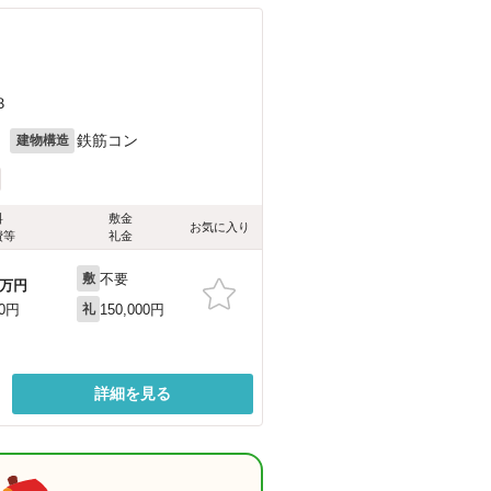
３
月
鉄筋コン
建物構造
料
敷金
お気に入り
費等
礼金
不要
敷
万円
150,000円
00円
礼
詳細を見る