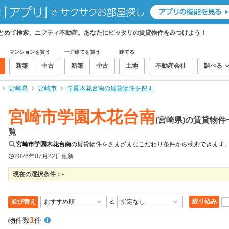
まとめて検索、ニフティ不動産。あなたにピッタリの賃貸物件をみつけよう！
マンションを買う
一戸建てを買う
建てる
新築
中古
新築
中古
土地
不動産会社
調べる
宮崎県
宮崎市
学園木花台南の賃貸物件を探す
宮崎市学園木花台南
(宮崎県)の賃貸物件
覧
宮崎市学園木花台南
の賃貸物件をさまざまなこだわり条件から検索できます
2026年07月22日
更新
現在の選択条件：
-
絞り込み
並び替え
＆
1
物件数
件