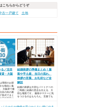
はこちらからどうぞ
中古一戸建て
土地
いる／注目
結婚挨拶の準備まとめ！服
賃貸・大阪
装や手土産、当日の流れ、
挨拶の言葉、お礼状など全
解説
では理想のお部
タを独自に集
結婚の挨拶は大切なパートナーの
。 大阪府で最
ご両親に結婚の意志を伝える、大
注目の街の最
切な場面です。 服装やマナーに気
グ形式でまと
をつけるのはもちろん、言葉でも
の平均家賃や
真剣に交際していることをアピー
挙公開しま
ルしたいですよね。 また、自分の
親に将来の伴侶を紹介する場合に
い！なかなか物件が見つからない時にやる