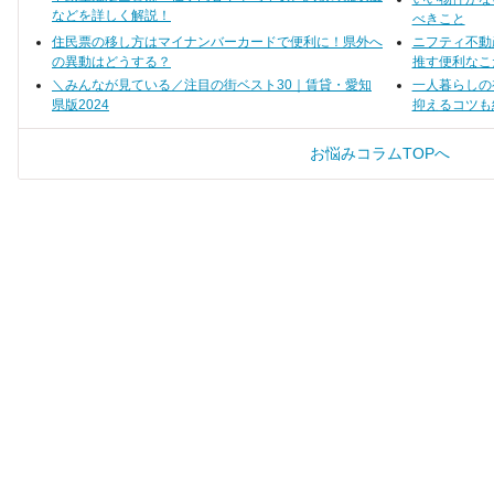
方は、ぜひこの記事をチェックし
よね。
などを詳しく解説！
てみてくださいね。
べきこと
住民票の移し方はマイナンバーカードで便利に！県外へ
ニフティ不動
の異動はどうする？
推す便利なこ
＼みんなが見ている／注目の街ベスト30｜賃貸・愛知
一人暮らしの
県版2024
抑えるコツも
お悩みコラムTOPへ