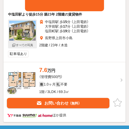
中塩田駅より徒歩15分 築23年 2階建の賃貸物件
中塩田駅 歩
15
分 （上田電鉄）
大学前駅 歩
17
分 （上田電鉄）
塩田町駅 歩
19
分 （上田電鉄）
長野県上田市小島
2階建 / 23年 / 木造
すべての写真
駐車場あり
7.6
万円
（管理費500円）
1.0ヶ月
不要
敷
礼
1階 / 3LDK / 69.3㎡
お問い合わせ
（無料）
ほか提供