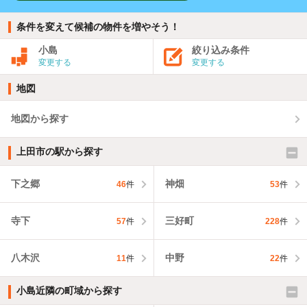
条件を変えて候補の物件を増やそう！
小島
絞り込み条件
変更する
変更する
地図
地図から探す
上田市の駅から探す
下之郷
神畑
46
件
53
件
寺下
三好町
57
件
228
件
八木沢
中野
11
件
22
件
小島近隣の町域から探す