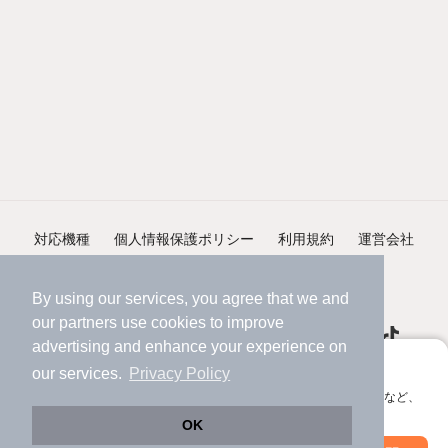
対応機種
個人情報保護ポリシー
利用規約
運営会社
ヘルプ・お問い合わせ
採用情報
By using our services, you agree that we and
our
partners
use cookies to improve
advertising and enhance your experience on
アプリに切り替えて、サクサクお部屋探し
our services.
Privacy Policy
会員登録なしですぐ使える。マップ検索やお気に入り保存など、
©NIFTY Lifestyle Co., Ltd.
アプリ限定の便利な機能が使えます！
OK