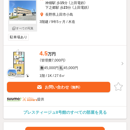
神畑駅 歩
15
分 （上田電鉄）
下之郷駅 歩
23
分 （上田電鉄）
長野県上田市小島
3階建 / 9年5ヶ月 / 木造
すべての写真
駐車場あり
4.5
万円
（管理費7,000円）
45,000円
45,000円
敷
礼
1階 / 1K / 27.6㎡
お問い合わせ
（無料）
提供
プレスティージュII号館のすべての部屋を見る