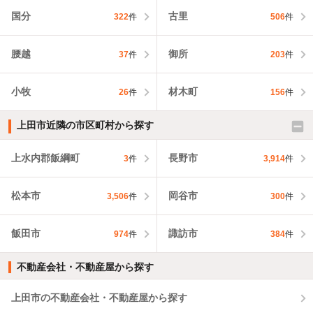
国分
古里
322
件
506
件
腰越
御所
37
件
203
件
小牧
材木町
26
件
156
件
上田市近隣の市区町村から探す
上水内郡飯綱町
長野市
3
件
3,914
件
松本市
岡谷市
3,506
件
300
件
飯田市
諏訪市
974
件
384
件
不動産会社・不動産屋から探す
上田市の不動産会社・不動産屋から探す