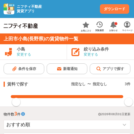
ニフティ不動産
ダウンロード
賃貸アプリ
お知らせ
閲覧履歴
マイページ
お気に入り
上田市小島(長野県)の賃貸物件一覧
小島
絞り込み条件
変更する
変更する
条件を保存
新着通知
アプリで探す
賃料で探す
指定なし
〜
指定なし
3
件
指定した賃料で絞り込む
3
物件数
件
2026年08月01日
更新