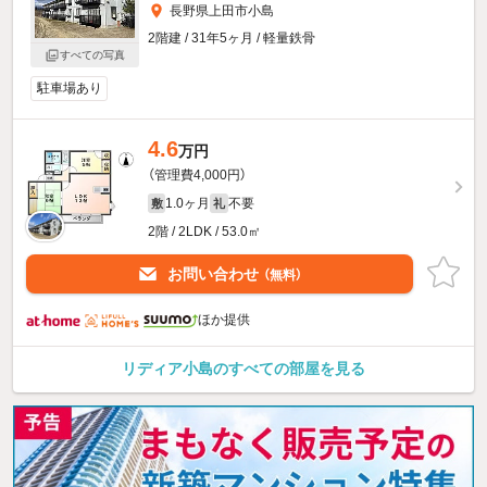
長野県上田市小島
2階建 / 31年5ヶ月 / 軽量鉄骨
すべての写真
駐車場あり
4.6
万円
（管理費4,000円）
1.0ヶ月
不要
敷
礼
2階 / 2LDK / 53.0㎡
お問い合わせ
（無料）
ほか提供
リディア小島のすべての部屋を見る