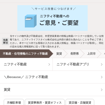
他の人はこんな条件で絞り込んでいます！
人気のこだわり条件
新着物件メール通知
バス・トイレ別
2階以上
ご希望の条件の物件が見つかり次第、メ
駐車場あり
ペット相談
ールでお知らせします
当サイトの物件及び不動産会社、外壁塗装業者の情報は検索パートナーが提供している情
報であり、ニフティライフスタイル株式会社は内容の責任を負わないことを予めご了承く
免責
事項
ださい。本サービス内でお客様が入力される個人情報は、検索パートナーが取得し、同社
洗濯機置場あり
独立洗面台
新着メール通知を受け取る
の定める個人情報規約に従って取り扱われます。
不動産・住宅情報のニフティ不動産
賃貸
長野県
上田市
エアコンあり
都市ガス
ニフティ不動産
ニフティ不動産アプリ
温水洗浄便座
オートロック
＼Because／ ニフティ不動産
コンロ2口以上
追焚き機能
賃貸
TV付インターホン
角部屋
新着のみ
インターネット無料
月極駐車場
賃貸事務所・賃貸オフィス
貸店舗・店舗賃貸