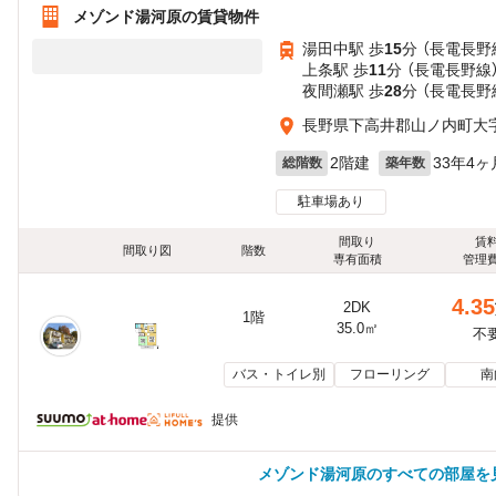
メゾンド湯河原の賃貸物件
湯田中駅 歩
15
分 （長電長野
上条駅 歩
11
分 （長電長野線
夜間瀬駅 歩
28
分 （長電長野
長野県下高井郡山ノ内町大
2階建
33年4ヶ
総階数
築年数
駐車場あり
間取り
賃
間取り図
階数
専有面積
管理
4.35
2DK
1階
35.0㎡
不
バス・トイレ別
フローリング
南
提供
メゾンド湯河原のすべての部屋を