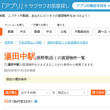
て検索、ニフティ不動産。あなたにピッタリの賃貸物件をみつけよう！
マンションを買う
一戸建てを買う
建てる
新築
中古
新築
中古
土地
不動産会社
調べる
長野県
下高井郡山ノ内町
湯田中駅近くの賃貸物件を探す
湯田中駅
(長野県)近くの賃貸物件一覧
湯田中駅
の賃貸物件をさまざまなこだわり条件から検索できます。
2026年07月23日
更新
現在の選択条件：
-
絞り込み
並び替え
＆
31
件
（物件数
11
件）