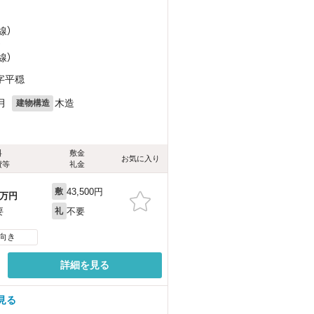
線）
）
線）
字平穏
月
木造
建物構造
料
敷金
お気に入り
費等
礼金
43,500円
敷
万円
不要
要
礼
向き
詳細を見る
見る