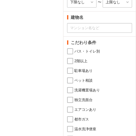
〜
建物名
こだわり条件
バス・トイレ別
2階以上
駐車場あり
ペット相談
洗濯機置場あり
独立洗面台
エアコンあり
都市ガス
温水洗浄便座