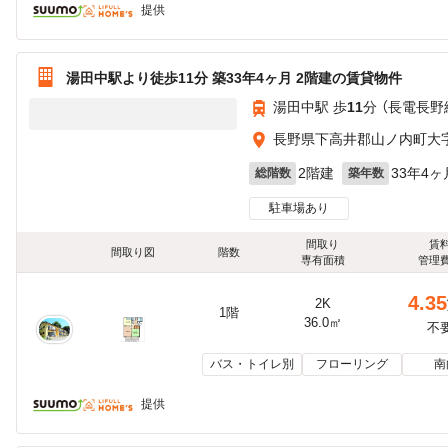
提供
湯田中駅より徒歩11分 築33年4ヶ月 2階建の賃貸物件
湯田中駅 歩
11
分 （長電長野
長野県下高井郡山ノ内町大字平
2階建
33年4ヶ
総階数
築年数
駐車場あり
間取り
賃
間取り図
階数
専有面積
管理
4.35
2K
1階
36.0㎡
不
バス・トイレ別
フローリング
南
提供