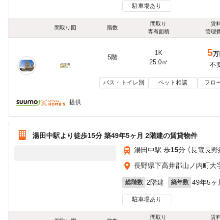
駐車場あり
間取り
賃
間取り図
階数
専有面積
管理
5
1K
万
5階
25.0㎡
不
バス・トイレ別
ペット相談
フロ
提供
湯田中駅より徒歩15分 築49年5ヶ月 2階建の賃貸物件
湯田中駅 歩
15
分 （長電長野
長野県下高井郡山ノ内町大字平
2階建
49年5ヶ
総階数
築年数
駐車場あり
間取り
賃