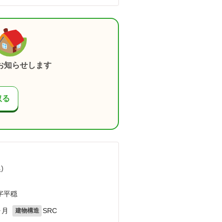
お知らせします
取る
）
）
字平穏
ヶ月
SRC
建物構造