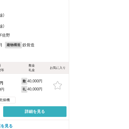
線）
）
線）
字佐野
月
鉄骨造
建物構造
料
敷金
お気に入り
費等
礼金
40,000円
敷
円
40,000円
0円
礼
乾燥機
詳細を見る
屋を見る