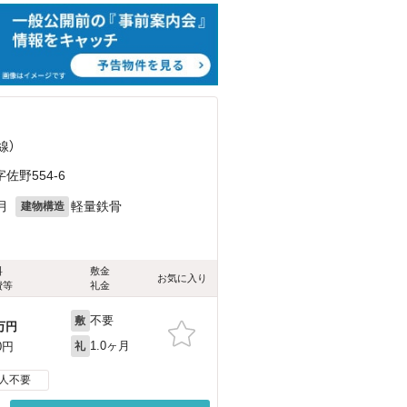
線）
野554-6
月
軽量鉄骨
建物構造
料
敷金
お気に入り
費等
礼金
不要
敷
万円
1.0ヶ月
0円
礼
人不要