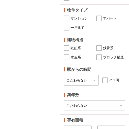
物件タイプ
マンション
アパート
一戸建て
建物構造
鉄筋系
鉄骨系
木造系
ブロック構造
駅からの時間
バス可
築年数
専有面積