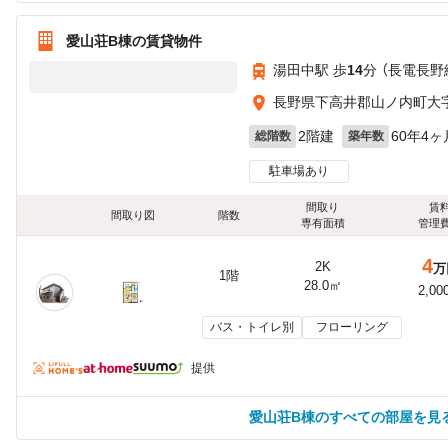
愛山荘B棟の賃貸物件
湯田中駅 歩
14
分 （長電長野
長野県下高井郡山ノ内町大
2階建
60年4ヶ
総階数
築年数
駐車場あり
間取り
賃
間取り図
階数
専有面積
管理
4
2K
万
1階
28.0㎡
2,00
バス・トイレ別
フローリング
提供
愛山荘B棟のすべての部屋を見