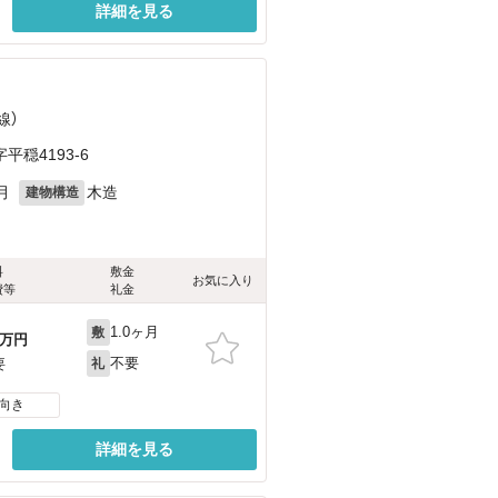
詳細を見る
線）
穏4193-6
月
木造
建物構造
料
敷金
お気に入り
費等
礼金
1.0ヶ月
敷
万円
不要
要
礼
向き
詳細を見る