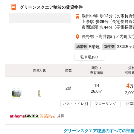
グリーンスクエア穂波の賃貸物件
湯田中駅 歩
12
分 （長電長野
上条駅 歩
26
分 （長電長野線
夜間瀬駅 歩
44
分 （長電長野
長野県下高井郡山ノ内町大
5階建
33年5ヶ
総階数
築年数
駐車場あり
間取り
賃
間取り図
階数
専有面積
管理
4
1R
万
2階
26.0㎡
2,00
バス・トイレ別
フローリング
浴室
提供
グリーンスクエア穂波のすべての部