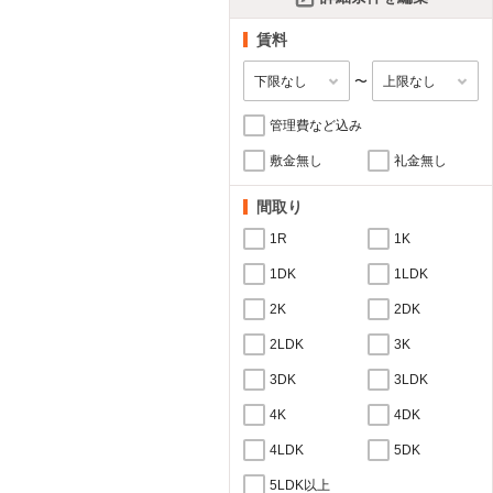
賃料
〜
管理費など込み
敷金無し
礼金無し
間取り
1R
1K
1DK
1LDK
2K
2DK
2LDK
3K
3DK
3LDK
4K
4DK
4LDK
5DK
5LDK以上