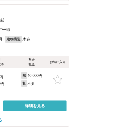
線）
字平穏
月
木造
建物構造
料
敷金
お気に入り
費等
礼金
40,000円
敷
円
不要
0円
礼
詳細を見る
る