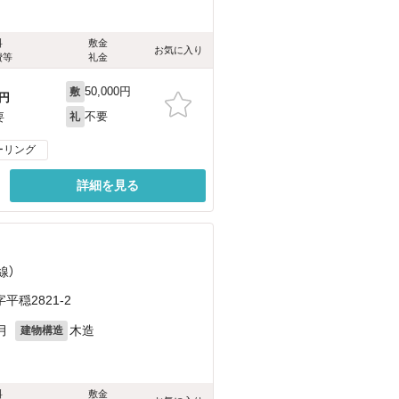
料
敷金
お気に入り
費等
礼金
50,000円
敷
円
不要
要
礼
ーリング
詳細を見る
線）
穏2821-2
月
木造
建物構造
料
敷金