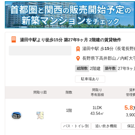
湯田中駅より徒歩15分 築27年9ヶ月 2階建の賃貸物件
湯田中駅 歩
15
分 （長電長野
長野県下高井郡山ノ内町大字佐
2階建
27年9ヶ
総階数
築年数
駐車場あり
間取り
賃
間取り図
階数
専有面積
管理
5.8
1LDK
1階
43.54㎡
3,90
バス・トイレ別
追い炊き機能
保証