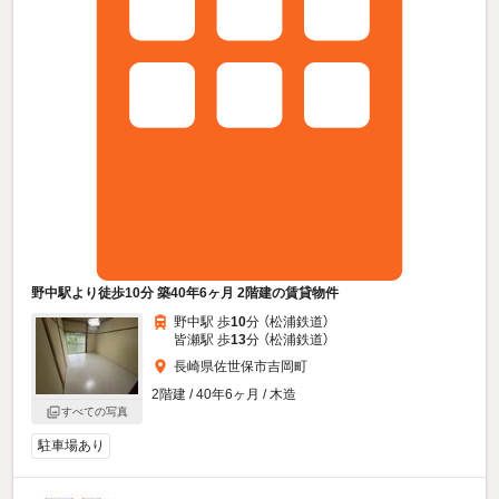
野中駅より徒歩10分 築40年6ヶ月 2階建の賃貸物件
野中駅 歩
10
分 （松浦鉄道）
皆瀬駅 歩
13
分 （松浦鉄道）
長崎県佐世保市吉岡町
2階建 / 40年6ヶ月 / 木造
すべての写真
駐車場あり