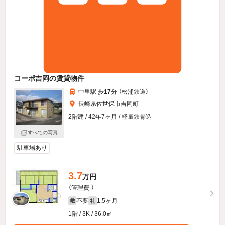
コーポ吉岡の賃貸物件
中里駅 歩
17
分 （松浦鉄道）
長崎県佐世保市吉岡町
2階建 / 42年7ヶ月 / 軽量鉄骨造
すべての写真
駐車場あり
3.7
万円
（管理費-）
不要
1.5ヶ月
敷
礼
1階 / 3K / 36.0㎡