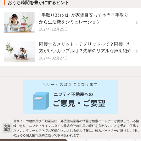
おうち時間を豊かにするヒント
「手取り3分の1」が家賃目安って本当？手取り
から生活費をシミュレーション
2024年12月25日
同棲するメリット・デメリットって？同棲した
方がいいカップルは？先輩のリアルな声を紹介
2024年02月27日
他の人はこんな条件で絞り込んでいます！
人気のこだわり条件
バス・トイレ別
2階以上
駐車場あり
ペット相談
当サイトの物件及び不動産会社、外壁塗装業者の情報は検索パートナーが提供している情
報であり、ニフティライフスタイル株式会社は内容の責任を負わないことを予めご了承く
免責
事項
ださい。本サービス内でお客様が入力される個人情報は、検索パートナーが取得し、同社
洗濯機置場あり
独立洗面台
の定める個人情報規約に従って取り扱われます。