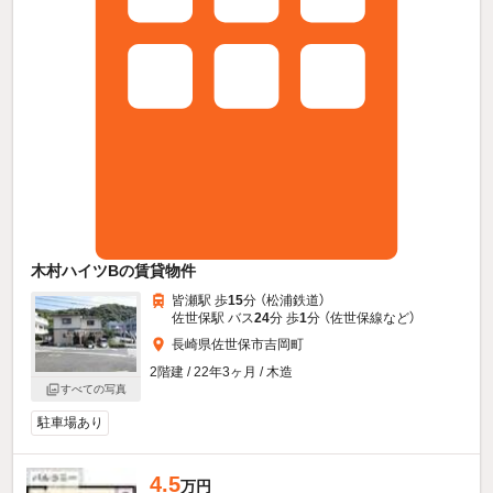
木村ハイツBの賃貸物件
皆瀬駅 歩
15
分 （松浦鉄道）
佐世保駅 バス
24
分 歩
1
分 （佐世保線
など
）
長崎県佐世保市吉岡町
2階建 / 22年3ヶ月 / 木造
すべての写真
駐車場あり
4.5
万円