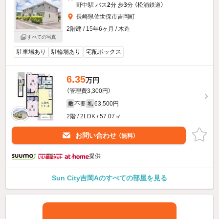
野中駅 バス
2
分 歩
3
分 （松浦鉄道）
長崎県佐世保市吉岡町
2階建 / 15年6ヶ月 / 木造
すべての写真
駐車場あり
駐輪場あり
宅配ボックス
6.35
万円
（管理費3,300円）
不要
63,500円
敷
礼
2階 / 2LDK / 57.07㎡
お問い合わせ
（無料）
提供
Sun City吉岡Aのすべての部屋を見る