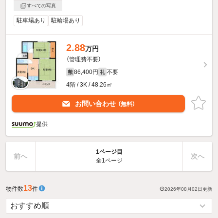
すべての写真
駐車場あり
駐輪場あり
2.88
万円
（管理費不要）
86,400円
不要
敷
礼
4階 / 3K / 48.26㎡
お問い合わせ
（無料）
提供
1ページ目
前へ
次へ
全1ページ
13
物件数
件
2026年08月02日
更新