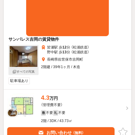
サンパレス吉岡の賃貸物件
皆瀬駅 歩
12
分 （松浦鉄道）
野中駅 歩
13
分 （松浦鉄道）
長崎県佐世保市吉岡町
2階建 / 39年1ヶ月 / 木造
すべての写真
駐車場あり
4.3
万円
（管理費不要）
不要
不要
敷
礼
2階 / 3DK / 43.73㎡
お問い合わせ
（無料）