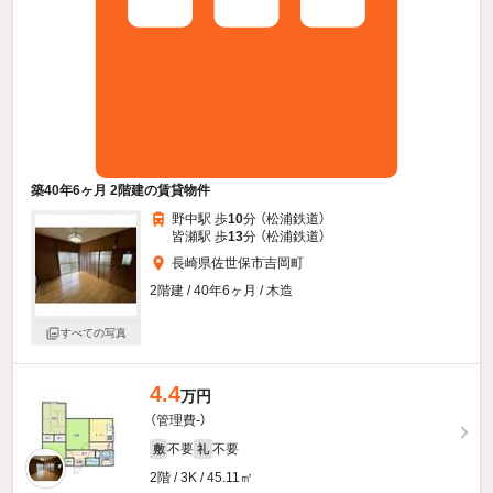
築40年6ヶ月 2階建の賃貸物件
野中駅 歩
10
分 （松浦鉄道）
皆瀬駅 歩
13
分 （松浦鉄道）
長崎県佐世保市吉岡町
2階建 / 40年6ヶ月 / 木造
すべての写真
4.4
万円
（管理費-）
不要
不要
敷
礼
2階 / 3K / 45.11㎡