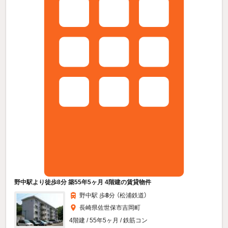
野中駅より徒歩8分 築55年5ヶ月 4階建の賃貸物件
野中駅 歩
8
分 （松浦鉄道）
長崎県佐世保市吉岡町
4階建 / 55年5ヶ月 / 鉄筋コン