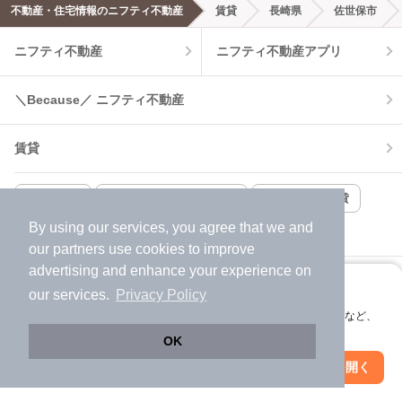
不動産・住宅情報のニフティ不動産
賃貸
長崎県
佐世保市
エアコンあり
都市ガス
ニフティ不動産
ニフティ不動産アプリ
温水洗浄便座
オートロック
＼Because／ ニフティ不動産
コンロ2口以上
追焚き機能
賃貸
TV付インターホン
角部屋
新着のみ
インターネット無料
月極駐車場
賃貸事務所・賃貸オフィス
貸店舗・店舗賃貸
By using our services, you agree that we and
貸し倉庫
該当件数:
our
partners
use cookies to improve
物件一覧に反映
13
件
advertising and enhance your experience on
新築一戸建て
新築マンション
アプリに切り替えて、サクサクお部屋探し
our services.
Privacy Policy
会員登録なしですぐ使える。マップ検索やお気に入り保存など、
中古一戸建て
中古マンション
アプリ限定の便利な機能が使えます！
OK
Web版で続行
アプリを開く
市区町村を変更
絞り込み条件を変更
土地
不動産売却