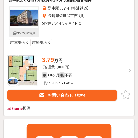
野中駅より徒歩7分 築54年5ヶ月 5階建の賃貸物件
野中駅 歩
7
分 （松浦鉄道）
長崎県佐世保市吉岡町
5階建 / 54年5ヶ月 / ＲＣ
すべての写真
駐車場あり
駐輪場あり
3.79
万円
（管理費1,000円）
3.0ヶ月
不要
敷
礼
1階 / 3DK / 60.48㎡
お問い合わせ
（無料）
提供