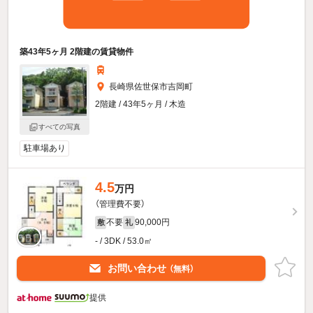
築43年5ヶ月 2階建の賃貸物件
長崎県佐世保市吉岡町
2階建 / 43年5ヶ月 / 木造
すべての写真
駐車場あり
4.5
万円
（管理費不要）
不要
90,000円
敷
礼
- / 3DK / 53.0㎡
お問い合わせ
（無料）
提供