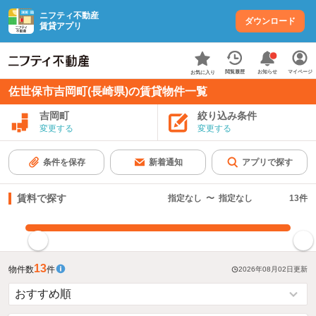
ニフティ不動産
ダウンロード
賃貸アプリ
お知らせ
閲覧履歴
マイページ
お気に入り
佐世保市吉岡町(長崎県)の賃貸物件一覧
吉岡町
絞り込み条件
変更する
変更する
条件を保存
新着通知
アプリで探す
賃料で探す
指定なし
〜
指定なし
13
件
指定した賃料で絞り込む
13
物件数
件
2026年08月02日
更新