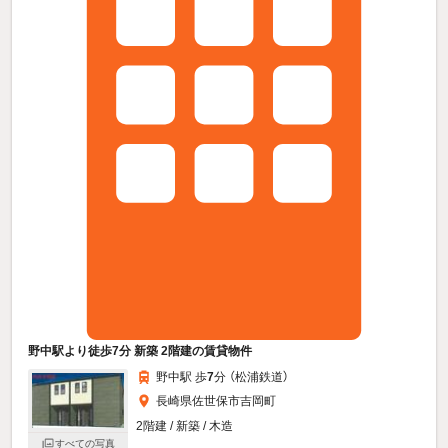
野中駅より徒歩7分 新築 2階建の賃貸物件
野中駅 歩
7
分 （松浦鉄道）
長崎県佐世保市吉岡町
2階建 / 新築 / 木造
すべての写真