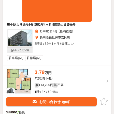
野中駅より徒歩8分 築52年4ヶ月 5階建の賃貸物件
野中駅 歩
8
分 （松浦鉄道）
長崎県佐世保市吉岡町
5階建 / 52年4ヶ月 / 鉄筋コン
すべての写真
駐車場あり
駐輪場あり
3.79
万円
（管理費不要）
113,700円
不要
敷
礼
1階 / 3K / 60.48㎡
お問い合わせ
（無料）
提供