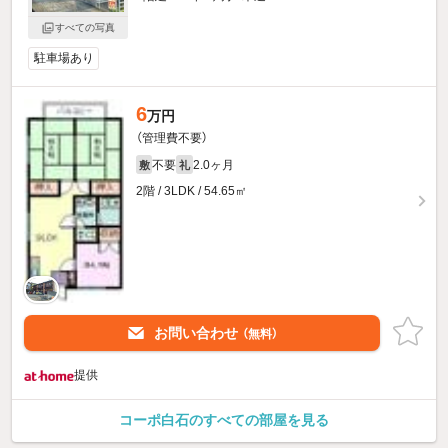
すべての写真
駐車場あり
6
万円
（管理費不要）
不要
2.0ヶ月
敷
礼
2階 / 3LDK / 54.65㎡
お問い合わせ
（無料）
提供
コーポ白石のすべての部屋を見る