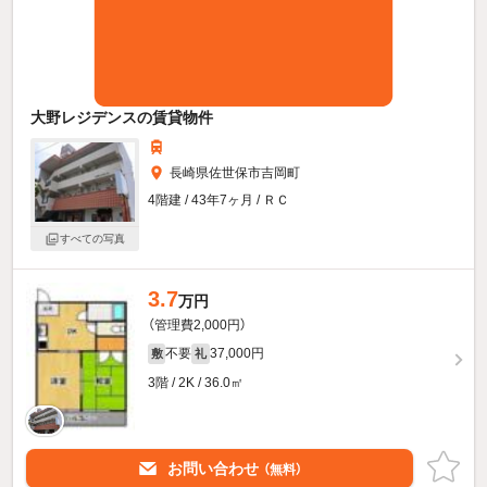
大野レジデンスの賃貸物件
長崎県佐世保市吉岡町
4階建 / 43年7ヶ月 / ＲＣ
すべての写真
3.7
万円
（管理費2,000円）
不要
37,000円
敷
礼
3階 / 2K / 36.0㎡
お問い合わせ
（無料）