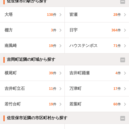
佐世保市の駅から探す
大塔
皆瀬
138
件
28
件
棚方
日宇
3
件
364
件
南風崎
ハウステンボス
19
件
71
件
吉岡町近隣の町域から探す
横尾町
吉井町踊瀬
39
件
4
件
吉井町立石
万津町
11
件
17
件
若竹台町
若葉町
19
件
60
件
佐世保市近隣の市区町村から探す