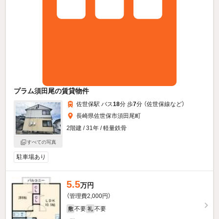
プラム須田尾の賃貸物件
佐世保駅 バス
18
分 歩
7
分 （佐世保線
など
）
長崎県佐世保市須田尾町
2階建 / 31年 / 軽量鉄骨
すべての写真
駐車場あり
5.5
万円
（管理費2,000円）
不要
不要
敷
礼