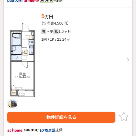
提供
5
万円
（管理費4,500円）
不要
1.0ヶ月
敷
礼
1階 / 1K / 21.24㎡
物件詳細を見る
提供