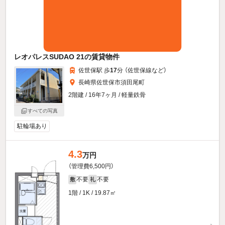
レオパレスSUDAO 21の賃貸物件
佐世保駅 歩
17
分 （佐世保線
など
）
長崎県佐世保市須田尾町
2階建 / 16年7ヶ月 / 軽量鉄骨
すべての写真
駐輪場あり
4.3
万円
（管理費6,500円）
不要
不要
敷
礼
1階 / 1K / 19.87㎡