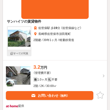
サンハイツの賃貸物件
佐世保駅 歩
19
分 （佐世保線
など
）
長崎県佐世保市須田尾町
2階建 / 39年1ヶ月 / 軽量鉄骨造
すべての写真
3.2
万円
（管理費不要）
1.0ヶ月
不要
敷
礼
2階 / 2K / 30.69㎡
お問い合わせ
（無料）
提供