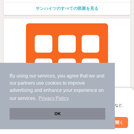
サンハイツのすべての部屋を見る
By using our services, you agree that we and
our
partners
use cookies to improve
advertising and enhance your experience on
アプリに切り替えて、サクサクお部屋探し
our services.
Privacy Policy
会員登録なしですぐ使える。マップ検索やお気に入り保存など、
アプリ限定の便利な機能が使えます！
OK
Web版で続行
アプリを開く
市区町村を変更
絞り込み条件を変更