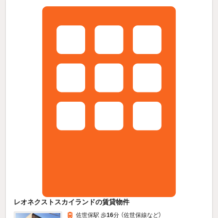
レオネクストスカイランドの賃貸物件
佐世保駅 歩
16
分 （佐世保線
など
）