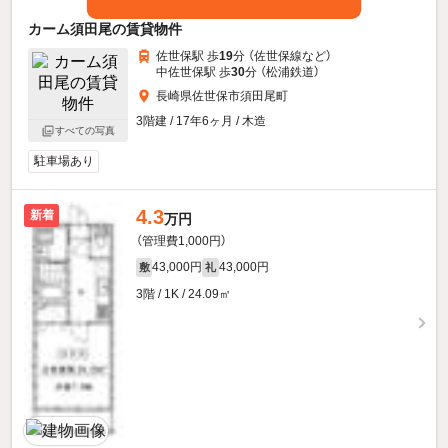
カーム須田尾の賃貸物件
佐世保駅 歩
19
分 （佐世保線
など
）
中佐世保駅 歩
30
分 （松浦鉄道）
長崎県佐世保市須田尾町
3階建 / 17年6ヶ月 / 木造
すべての写真
駐車場あり
4.3
新着
万円
（管理費1,000円）
43,000円
43,000円
敷
礼
3階 / 1K / 24.09㎡