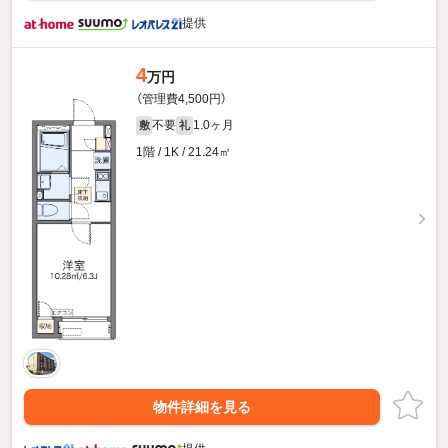
提供
4
万円
（管理費4,500円）
不要
1.0ヶ月
敷
礼
1階 / 1K / 21.24㎡
物件詳細を見る