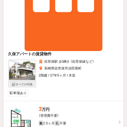
久保アパートの賃貸物件
佐世保駅 歩
18
分 （佐世保線
など
）
長崎県佐世保市須田尾町
2階建 / 37年5ヶ月 / 木造
すべての写真
駐車場あり
3
万円
（管理費不要）
2.0ヶ月
不要
敷
礼