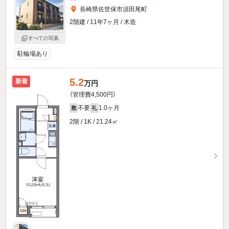
長崎県佐世保市須田尾町
2階建 / 11年7ヶ月 / 木造
すべての写真
駐輪場あり
5.2
新着
万円
（管理費4,500円）
不要
1.0ヶ月
敷
礼
2階 / 1K / 21.24㎡