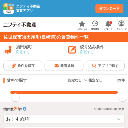
ニフティ不動産
ダウンロード
賃貸アプリ
お知らせ
閲覧履歴
マイページ
お気に入り
佐世保市須田尾町(長崎県)の賃貸物件一覧
須田尾町
絞り込み条件
変更する
変更する
条件を保存
新着通知
アプリで探す
賃料で探す
指定なし
〜
指定なし
29
件
指定した賃料で絞り込む
29
物件数
件
2026年08月08日
更新