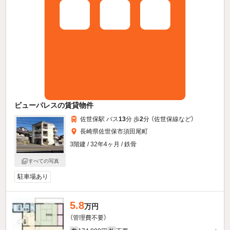
ビューパレスの賃貸物件
佐世保駅 バス
13
分 歩
2
分 （佐世保線
など
）
長崎県佐世保市須田尾町
3階建 / 32年4ヶ月 / 鉄骨
すべての写真
駐車場あり
5.8
万円
（管理費不要）