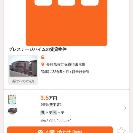
プレステージハイムの賃貸物件
長崎県佐世保市須田尾町
2階建 / 38年5ヶ月 / 軽量鉄骨造
すべての写真
3.5
万円
（管理費不要）
不要
不要
敷
礼
2階 / 2DK / 36.36㎡
お問い合わせ
（無料）