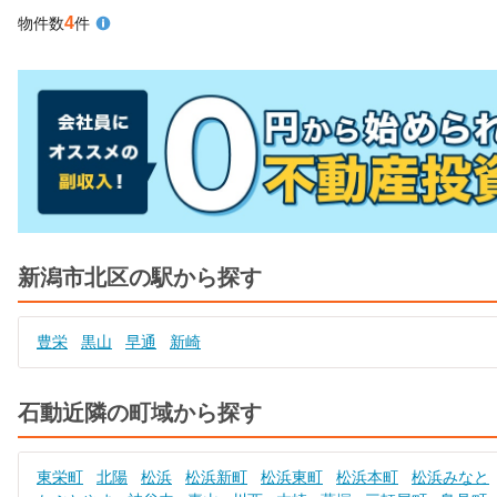
4
物件数
件
新潟市北区の駅から探す
豊栄
黒山
早通
新崎
石動近隣の町域から探す
東栄町
北陽
松浜
松浜新町
松浜東町
松浜本町
松浜みなと