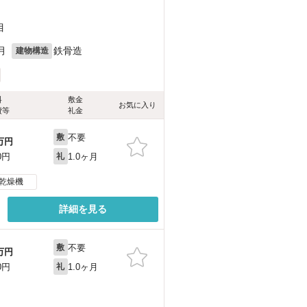
目
月
鉄骨造
建物構造
料
敷金
お気に入り
費等
礼金
不要
敷
万円
1.0ヶ月
0円
礼
乾燥機
詳細を見る
不要
敷
万円
1.0ヶ月
0円
礼