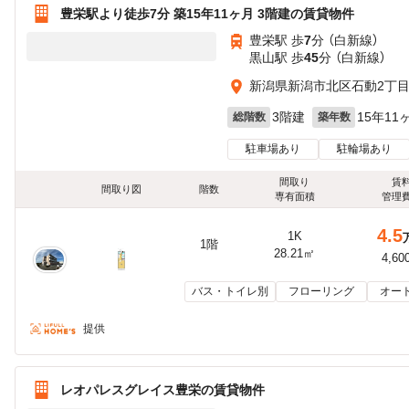
豊栄駅より徒歩7分 築15年11ヶ月 3階建の賃貸物件
豊栄駅 歩
7
分 （白新線）
黒山駅 歩
45
分 （白新線）
新潟県新潟市北区石動2丁目3
3階建
15年11
総階数
築年数
駐車場あり
駐輪場あり
間取り
賃
間取り図
階数
専有面積
管理
4.5
1K
1階
28.21㎡
4,60
バス・トイレ別
フローリング
オー
提供
レオパレスグレイス豊栄の賃貸物件