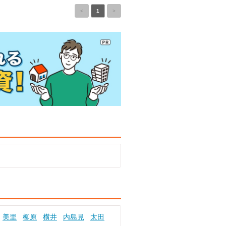
<
1
>
美里
柳原
横井
内島見
太田