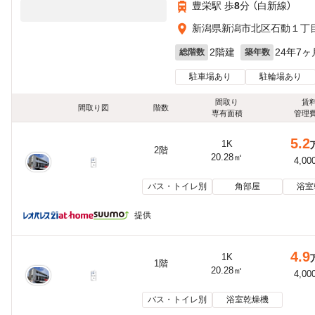
豊栄駅 歩
8
分 （白新線）
新潟県新潟市北区石動１丁
2階建
24年7ヶ
総階数
築年数
駐車場あり
駐輪場あり
間取り
賃
間取り図
階数
専有面積
管理
5.2
1K
2階
20.28㎡
4,00
バス・トイレ別
角部屋
浴室
提供
4.9
1K
1階
20.28㎡
4,00
バス・トイレ別
浴室乾燥機