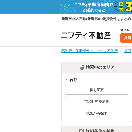
新潟市北区石動(新潟県)の賃貸物件をまと
借りる
賃貸
不動産・住宅情報のニフティ不動産
賃貸
検索中のエリア
石動
駅を変更
市区町村を変更
地図から探す
詳細条件を編集