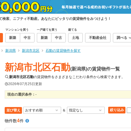
めて検索、ニフティ不動産。あなたにピッタリの賃貸物件をみつけよう！
マンションを買う
一戸建てを買う
建てる
新築
中古
新築
中古
土地
不動産会社
調べる
新潟県
新潟市北区
石動の賃貸物件を探す
新潟市北区石動
(新潟県)の賃貸物件一覧
新潟市北区石動
の賃貸物件をさまざまなこだわり条件から検索できます。
2026年07月25日
更新
現在の選択条件：
-
絞り込み
並び替え
＆
4
物件数
件