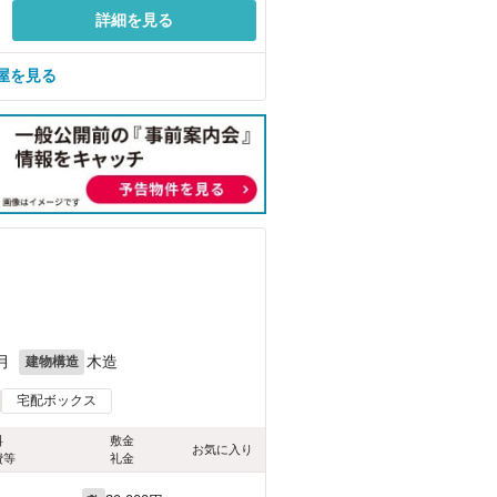
詳細を見る
屋を見る
月
木造
建物構造
宅配ボックス
料
敷金
お気に入り
費等
礼金