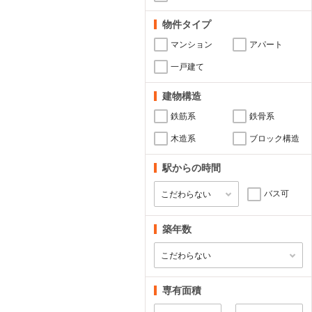
物件タイプ
マンション
アパート
一戸建て
建物構造
鉄筋系
鉄骨系
木造系
ブロック構造
駅からの時間
バス可
築年数
専有面積