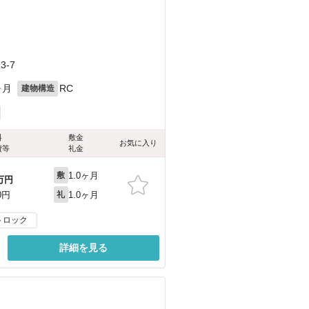
-7
ヶ月
RC
建物構造
料
敷金
お気に入り
費等
礼金
1.0ヶ月
敷
万円
1.0ヶ月
0円
礼
トロック
詳細を見る