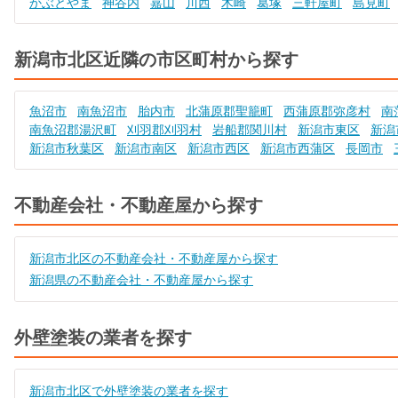
かぶとやま
神谷内
嘉山
川西
木崎
葛塚
三軒屋町
島見町
新潟市北区近隣の市区町村から探す
魚沼市
南魚沼市
胎内市
北蒲原郡聖籠町
西蒲原郡弥彦村
南
南魚沼郡湯沢町
刈羽郡刈羽村
岩船郡関川村
新潟市東区
新潟
新潟市秋葉区
新潟市南区
新潟市西区
新潟市西蒲区
長岡市
不動産会社・不動産屋から探す
新潟市北区の不動産会社・不動産屋から探す
新潟県の不動産会社・不動産屋から探す
外壁塗装の業者を探す
新潟市北区で外壁塗装の業者を探す