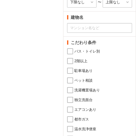
〜
建物名
こだわり条件
バス・トイレ別
2階以上
駐車場あり
ペット相談
洗濯機置場あり
独立洗面台
エアコンあり
都市ガス
温水洗浄便座