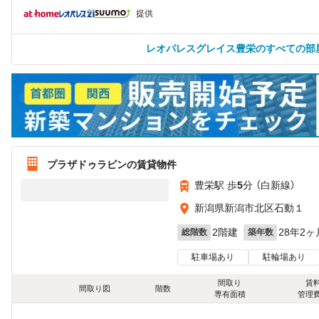
提供
レオパレスグレイス豊栄のすべての部
プラザドゥラビンの賃貸物件
豊栄駅 歩
5
分 （白新線）
新潟県新潟市北区石動１
2階建
28年2ヶ
総階数
築年数
駐車場あり
駐輪場あり
間取り
賃
間取り図
階数
専有面積
管理