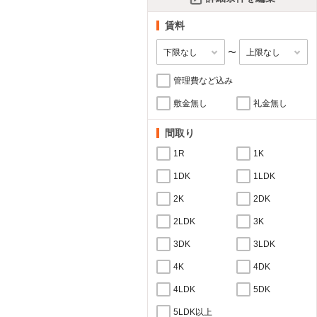
賃料
〜
管理費など込み
敷金無し
礼金無し
間取り
1R
1K
1DK
1LDK
2K
2DK
2LDK
3K
3DK
3LDK
4K
4DK
4LDK
5DK
5LDK以上