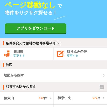
ページ移動なし
で
物件をサクサク探せる！
アプリをダウンロード
条件を変えて候補の物件を増やそう！
和田町
絞り込み条件
変更する
変更する
地図
地図から探す
和泉市の駅から探す
信太山
和泉中央
972
件
572
件