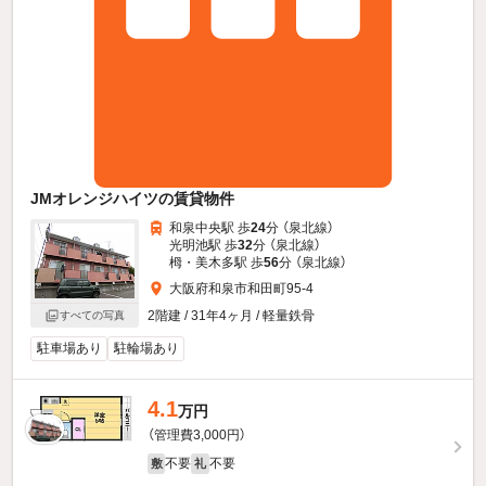
JMオレンジハイツの賃貸物件
和泉中央駅 歩
24
分 （泉北線）
光明池駅 歩
32
分 （泉北線）
栂・美木多駅 歩
56
分 （泉北線）
大阪府和泉市和田町95-4
2階建 / 31年4ヶ月 / 軽量鉄骨
すべての写真
駐車場あり
駐輪場あり
4.1
万円
（管理費3,000円）
不要
不要
敷
礼