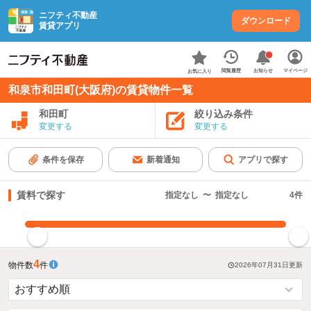
ニフティ不動産
ダウンロード
賃貸アプリ
お知らせ
閲覧履歴
マイページ
お気に入り
和泉市和田町(大阪府)の賃貸物件一覧
和田町
絞り込み条件
変更する
変更する
条件を保存
新着通知
アプリで探す
賃料で探す
指定なし
〜
指定なし
4
件
指定した賃料で絞り込む
4
物件数
件
2026年07月31日
更新