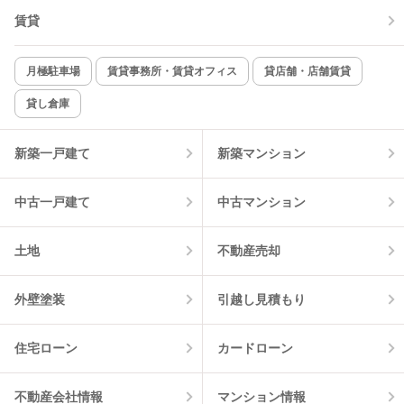
賃貸
TV付インターホン
角部屋
新着のみ
インターネット無料
月極駐車場
賃貸事務所・賃貸オフィス
貸店舗・店舗賃貸
貸し倉庫
該当件数:
物件一覧に反映
4
件
新築一戸建て
新築マンション
中古一戸建て
中古マンション
土地
不動産売却
外壁塗装
引越し見積もり
住宅ローン
カードローン
不動産会社情報
マンション情報