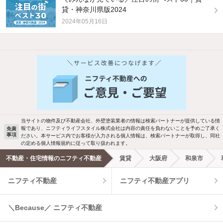
貸・神奈川県版2024
2024年05月16日
他の人はこんな条件で絞り込んでいます！
人気のこだわり条件
バス・トイレ別
2階以上
駐車場あり
ペット相談
当サイトの物件及び不動産会社、外壁塗装業者の情報は検索パートナーが提供している情
報であり、ニフティライフスタイル株式会社は内容の責任を負わないことを予めご了承く
免責
事項
ださい。本サービス内でお客様が入力される個人情報は、検索パートナーが取得し、同社
洗濯機置場あり
独立洗面台
の定める個人情報規約に従って取り扱われます。
不動産・住宅情報のニフティ不動産
賃貸
大阪府
和泉市
エアコンあり
都市ガス
ニフティ不動産
ニフティ不動産アプリ
温水洗浄便座
オートロック
＼Because／ ニフティ不動産
コンロ2口以上
追焚き機能