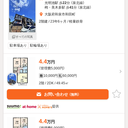
光明池駅 歩
22
分 （泉北線）
栂・美木多駅 歩
41
分 （泉北線）
大阪府和泉市和田町
2階建 / 23年6ヶ月 / 軽量鉄骨
すべての写真
駐車場あり
駐輪場あり
4.4
万円
（管理費5,000円）
10,000円
60,000円
敷
礼
2階 / 2DK / 49.45㎡
お問い合わせ
（無料）
提供
4.4
万円