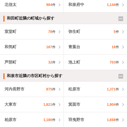
北信太
和泉府中
984
件
1,144
件
和田町近隣の町域から探す
室堂町
弥生町
78
件
5
件
和気町
青葉台
187
件
16
件
芦部町
池上町
32
件
703
件
和泉市近隣の市区町村から探す
河内長野市
松原市
875
件
1,371
件
大東市
箕面市
1,821
件
1,904
件
柏原市
羽曳野市
1,180
件
1,668
件