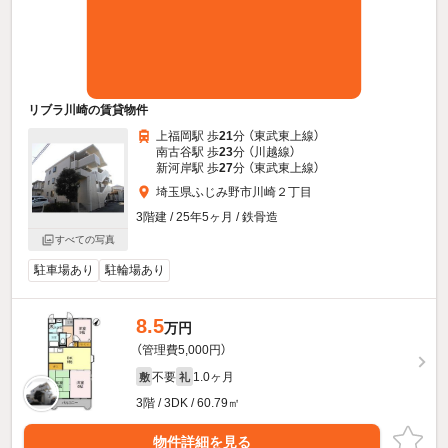
リブラ川崎の賃貸物件
上福岡駅 歩
21
分 （東武東上線）
南古谷駅 歩
23
分 （川越線）
新河岸駅 歩
27
分 （東武東上線）
埼玉県ふじみ野市川崎２丁目
3階建 / 25年5ヶ月 / 鉄骨造
すべての写真
駐車場あり
駐輪場あり
8.5
万円
（管理費5,000円）
不要
1.0ヶ月
敷
礼
3階 / 3DK / 60.79㎡
物件詳細を見る