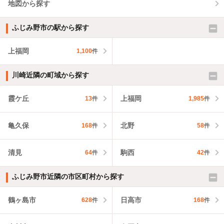
地図から探す
ふじみ野市の駅から探す
上福岡
1,100
件
川崎近隣の町域から探す
霞ケ丘
上福岡
13
件
1,985
件
亀久保
北野
168
件
58
件
清見
駒西
64
件
42
件
ふじみ野市近隣の市区町村から探す
鶴ヶ島市
日高市
628
件
168
件