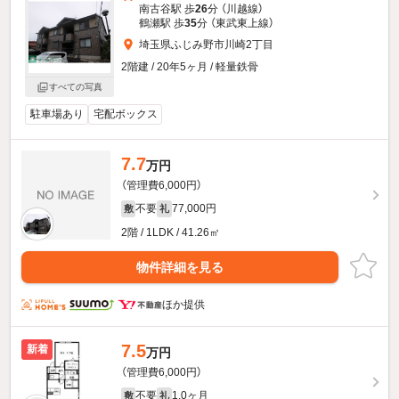
南古谷駅 歩
26
分 （川越線）
鶴瀬駅 歩
35
分 （東武東上線）
埼玉県ふじみ野市川崎2丁目
2階建 / 20年5ヶ月 / 軽量鉄骨
すべての写真
駐車場あり
宅配ボックス
7.7
万円
（管理費6,000円）
不要
77,000円
敷
礼
2階 / 1LDK / 41.26㎡
物件詳細を見る
ほか提供
7.5
新着
万円
（管理費6,000円）
不要
1.0ヶ月
敷
礼