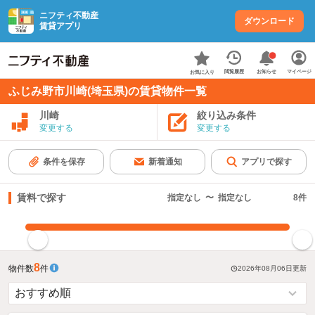
ニフティ不動産
ダウンロード
賃貸アプリ
お知らせ
閲覧履歴
マイページ
お気に入り
ふじみ野市川崎(埼玉県)の賃貸物件一覧
川崎
絞り込み条件
変更する
変更する
条件を保存
新着通知
アプリで探す
賃料で探す
指定なし
〜
指定なし
8
件
指定した賃料で絞り込む
8
物件数
件
2026年08月06日
更新