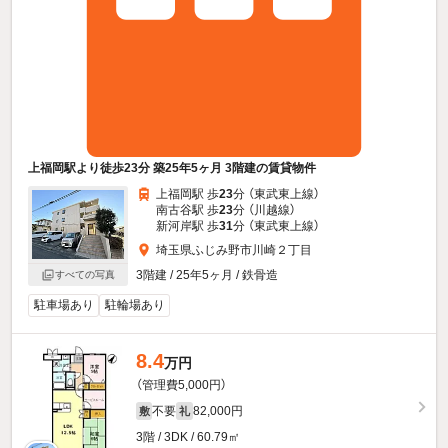
上福岡駅より徒歩23分 築25年5ヶ月 3階建の賃貸物件
上福岡駅 歩
23
分 （東武東上線）
南古谷駅 歩
23
分 （川越線）
新河岸駅 歩
31
分 （東武東上線）
埼玉県ふじみ野市川崎２丁目
3階建 / 25年5ヶ月 / 鉄骨造
すべての写真
駐車場あり
駐輪場あり
8.4
万円
（管理費5,000円）
不要
82,000円
敷
礼
3階 / 3DK / 60.79㎡