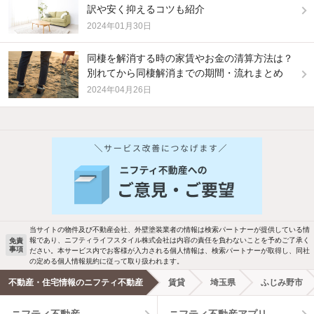
訳や安く抑えるコツも紹介
2024年01月30日
同棲を解消する時の家賃やお金の清算方法は？
別れてから同棲解消までの期間・流れまとめ
2024年04月26日
他の人はこんな条件で絞り込んでいます！
人気のこだわり条件
バス・トイレ別
2階以上
駐車場あり
ペット相談
当サイトの物件及び不動産会社、外壁塗装業者の情報は検索パートナーが提供している情
報であり、ニフティライフスタイル株式会社は内容の責任を負わないことを予めご了承く
免責
事項
ださい。本サービス内でお客様が入力される個人情報は、検索パートナーが取得し、同社
洗濯機置場あり
独立洗面台
の定める個人情報規約に従って取り扱われます。
不動産・住宅情報のニフティ不動産
賃貸
埼玉県
ふじみ野市
エアコンあり
都市ガス
ニフティ不動産
ニフティ不動産アプリ