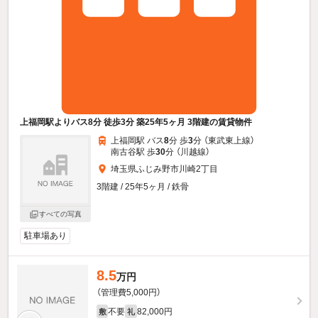
上福岡駅よりバス8分 徒歩3分 築25年5ヶ月 3階建の賃貸物件
上福岡駅 バス
8
分 歩
3
分 （東武東上線）
南古谷駅 歩
30
分 （川越線）
埼玉県ふじみ野市川崎2丁目
3階建 / 25年5ヶ月 / 鉄骨
すべての写真
駐車場あり
8.5
万円
（管理費5,000円）
不要
82,000円
敷
礼