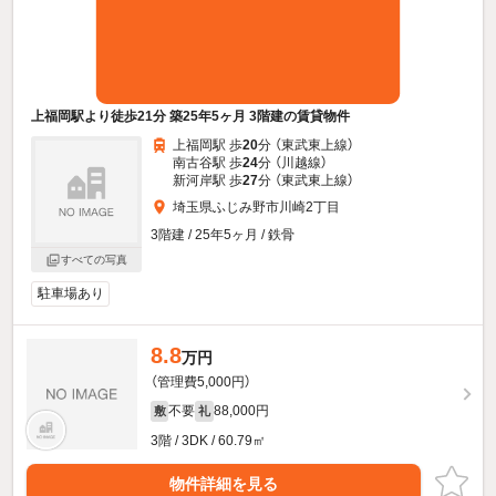
上福岡駅より徒歩21分 築25年5ヶ月 3階建の賃貸物件
上福岡駅 歩
20
分 （東武東上線）
南古谷駅 歩
24
分 （川越線）
新河岸駅 歩
27
分 （東武東上線）
埼玉県ふじみ野市川崎2丁目
3階建 / 25年5ヶ月 / 鉄骨
すべての写真
駐車場あり
8.8
万円
（管理費5,000円）
不要
88,000円
敷
礼
3階 / 3DK / 60.79㎡
物件詳細を見る