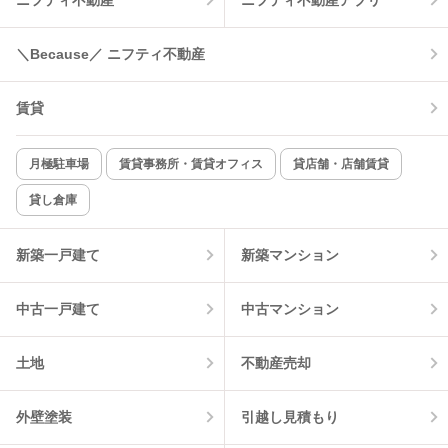
温水洗浄便座
オートロック
＼Because／ ニフティ不動産
コンロ2口以上
追焚き機能
賃貸
TV付インターホン
角部屋
新着のみ
インターネット無料
月極駐車場
賃貸事務所・賃貸オフィス
貸店舗・店舗賃貸
貸し倉庫
該当件数:
物件一覧に反映
8
件
新築一戸建て
新築マンション
中古一戸建て
中古マンション
土地
不動産売却
外壁塗装
引越し見積もり