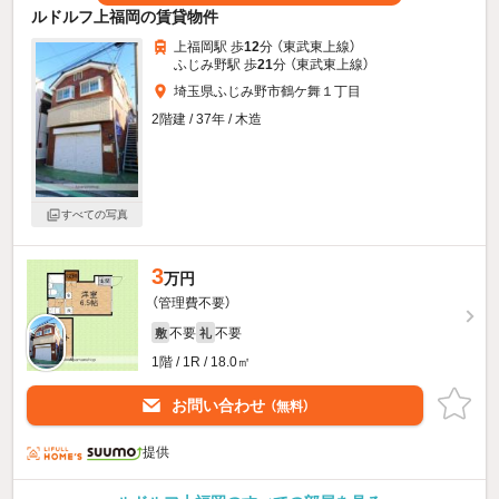
ルドルフ上福岡の賃貸物件
上福岡駅 歩
12
分 （東武東上線）
ふじみ野駅 歩
21
分 （東武東上線）
埼玉県ふじみ野市鶴ケ舞１丁目
2階建 / 37年 / 木造
すべての写真
3
万円
（管理費不要）
不要
不要
敷
礼
1階 / 1R / 18.0㎡
お問い合わせ
（無料）
提供