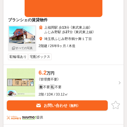
ブランシェの賃貸物件
上福岡駅 歩
13
分 （東武東上線）
ふじみ野駅 歩
27
分 （東武東上線）
埼玉県ふじみ野市鶴ケ舞１丁目
2階建 / 26年9ヶ月 / 木造
すべての写真
駐輪場あり
宅配ボックス
6.2
万円
（管理費不要）
不要
不要
敷
礼
2階 / 1DK / 33.12㎡
お問い合わせ
（無料）
提供