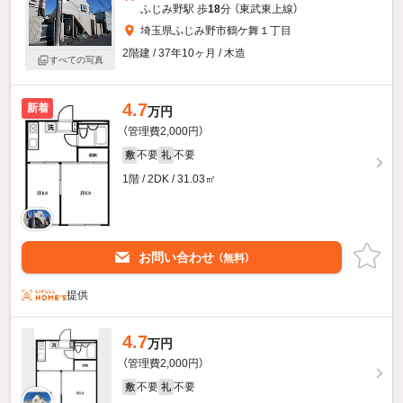
ふじみ野駅 歩
18
分 （東武東上線）
埼玉県ふじみ野市鶴ケ舞１丁目
2階建 / 37年10ヶ月 / 木造
すべての写真
4.7
新着
万円
（管理費2,000円）
不要
不要
敷
礼
1階 / 2DK / 31.03㎡
お問い合わせ
（無料）
提供
4.7
万円
（管理費2,000円）
不要
不要
敷
礼