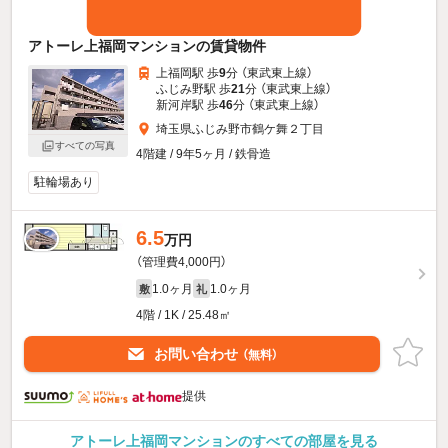
アトーレ上福岡マンションの賃貸物件
上福岡駅 歩
9
分 （東武東上線）
ふじみ野駅 歩
21
分 （東武東上線）
新河岸駅 歩
46
分 （東武東上線）
埼玉県ふじみ野市鶴ケ舞２丁目
すべての写真
4階建 / 9年5ヶ月 / 鉄骨造
駐輪場あり
6.5
万円
（管理費4,000円）
1.0ヶ月
1.0ヶ月
敷
礼
4階 / 1K / 25.48㎡
お問い合わせ
（無料）
提供
アトーレ上福岡マンションのすべての部屋を見る