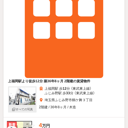
上福岡駅より徒歩12分 築36年8ヶ月 2階建の賃貸物件
上福岡駅 歩
12
分 （東武東上線）
ふじみ野駅 歩
33
分 （東武東上線）
埼玉県ふじみ野市鶴ケ舞３丁目
2階建 / 36年8ヶ月 / 木造
すべての写真
4
新着
万円