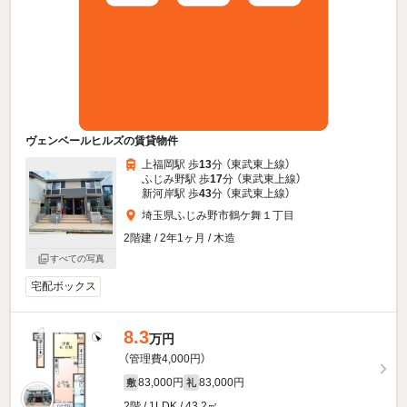
ヴェンベールヒルズの賃貸物件
上福岡駅 歩
13
分 （東武東上線）
ふじみ野駅 歩
17
分 （東武東上線）
新河岸駅 歩
43
分 （東武東上線）
埼玉県ふじみ野市鶴ケ舞１丁目
2階建 / 2年1ヶ月 / 木造
すべての写真
宅配ボックス
8.3
万円
（管理費4,000円）
83,000円
83,000円
敷
礼
2階 / 1LDK / 43.2㎡