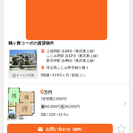
鶴ヶ舞コーポの賃貸物件
上福岡駅 歩
14
分 （東武東上線）
ふじみ野駅 歩
17
分 （東武東上線）
新河岸駅 歩
45
分 （東武東上線）
埼玉県ふじみ野市鶴ケ舞１
3階建 / 41年5ヶ月 / 鉄筋コン
すべての写真
6
万円
（管理費2,000円）
60,000円
60,000円
敷
礼
3階 / 2DK / 42.0㎡
お問い合わせ
（無料）