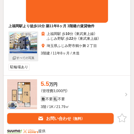
上福岡駅より徒歩10分 築11年8ヶ月 3階建の賃貸物件
上福岡駅 歩
10
分 （東武東上線）
ふじみ野駅 歩
22
分 （東武東上線）
埼玉県ふじみ野市鶴ケ舞２丁目
3階建 / 11年8ヶ月 / 木造
すべての写真
駐輪場あり
5.5
万円
（管理費3,000円）
不要
不要
敷
礼
3階 / 1K / 21.79㎡
お問い合わせ
（無料）
提供