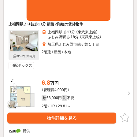
上福岡駅より徒歩13分 新築 2階建の賃貸物件
上福岡駅 歩
13
分 （東武東上線）
ふじみ野駅 歩
18
分 （東武東上線）
埼玉県ふじみ野市鶴ケ舞１丁目
2階建 / 新築 / 木造
すべての写真
宅配ボックス
6.8
万円
（管理費4,000円）
68,000円
不要
敷
礼
2階 / 1R / 29.81㎡
物件詳細を見る
提供