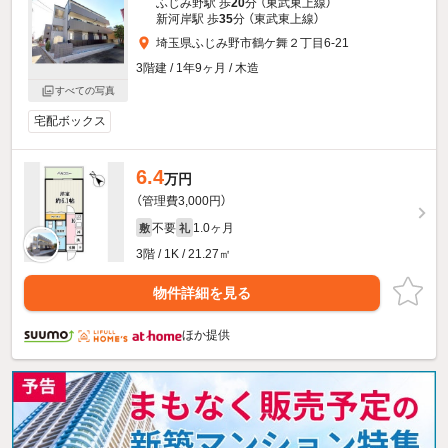
ふじみ野駅 歩
20
分 （東武東上線）
新河岸駅 歩
35
分 （東武東上線）
埼玉県ふじみ野市鶴ケ舞２丁目6-21
3階建 / 1年9ヶ月 / 木造
すべての写真
宅配ボックス
6.4
万円
（管理費3,000円）
不要
1.0ヶ月
敷
礼
3階 / 1K / 21.27㎡
物件詳細を見る
ほか提供