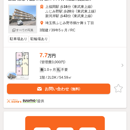
上福岡駅 歩
16
分 （東武東上線）
ふじみ野駅 歩
20
分 （東武東上線）
新河岸駅 歩
43
分 （東武東上線）
埼玉県ふじみ野市鶴ケ舞１丁目
3階建 / 39年5ヶ月 / RC
すべての写真
駐車場あり
駐輪場あり
7.7
万円
（管理費3,000円）
1.0ヶ月
不要
敷
礼
1階 / 2LDK / 54.59㎡
お問い合わせ
（無料）
提供