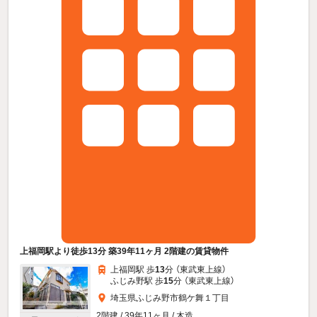
上福岡駅より徒歩13分 築39年11ヶ月 2階建の賃貸物件
上福岡駅 歩
13
分 （東武東上線）
ふじみ野駅 歩
15
分 （東武東上線）
埼玉県ふじみ野市鶴ケ舞１丁目
2階建 / 39年11ヶ月 / 木造