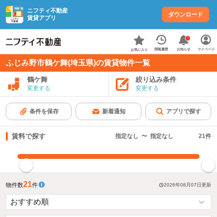
ニフティ不動産
ダウンロード
賃貸アプリ
お知らせ
閲覧履歴
マイページ
お気に入り
ふじみ野市鶴ケ舞(埼玉県)の賃貸物件一覧
鶴ケ舞
絞り込み条件
変更する
変更する
条件を保存
新着通知
アプリで探す
賃料で探す
指定なし
〜
指定なし
21
件
指定した賃料で絞り込む
21
物件数
件
2026年08月07日
更新