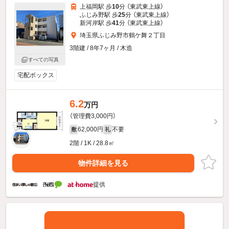
上福岡駅 歩
10
分 （東武東上線）
ふじみ野駅 歩
25
分 （東武東上線）
新河岸駅 歩
41
分 （東武東上線）
埼玉県ふじみ野市鶴ケ舞２丁目
3階建 / 8年7ヶ月 / 木造
すべての写真
宅配ボックス
6.2
万円
（管理費3,000円）
62,000円
不要
敷
礼
2階 / 1K / 28.8㎡
物件詳細を見る
提供