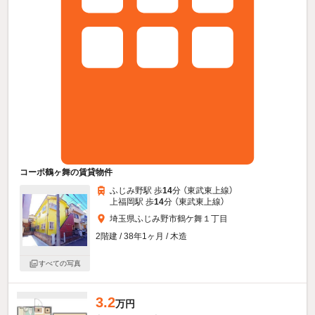
コーポ鶴ヶ舞の賃貸物件
ふじみ野駅 歩
14
分 （東武東上線）
上福岡駅 歩
14
分 （東武東上線）
埼玉県ふじみ野市鶴ケ舞１丁目
2階建 / 38年1ヶ月 / 木造
すべての写真
3.2
万円