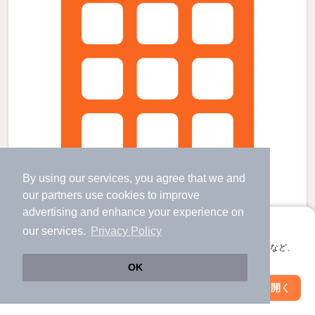
By using our services, you agree that we and
our
partners
use cookies to improve
advertising and enhance your experience on
アプリに切り替えて、サクサクお部屋探し
our services.
Privacy Policy
会員登録なしですぐ使える。マップ検索やお気に入り保存など、
上福岡駅より徒歩9分 築9年5ヶ月 4階建の賃貸物件
アプリ限定の便利な機能が使えます！
OK
上福岡駅 歩
9
分 （東武東上線）
Web版で続行
アプリを開く
ふじみ野駅 歩
22
分 （東武東上線）
市区町村を変更
絞り込み条件を変更
埼玉県ふじみ野市鶴ケ舞２