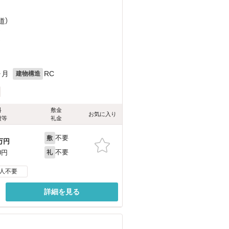
道）
）
）
ヶ月
RC
建物構造
料
敷金
お気に入り
費等
礼金
不要
敷
万円
不要
0円
礼
人不要
詳細を見る