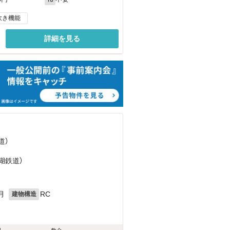
炊き機能
詳細を見る
道）
）
湖鉄道）
月
RC
建物構造