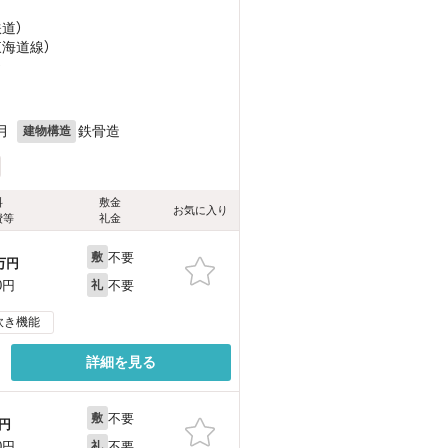
鉄道）
東海道線）
）
月
鉄骨造
建物構造
料
敷金
お気に入り
費等
礼金
不要
敷
万円
不要
0円
礼
炊き機能
詳細を見る
不要
敷
円
不要
0円
礼