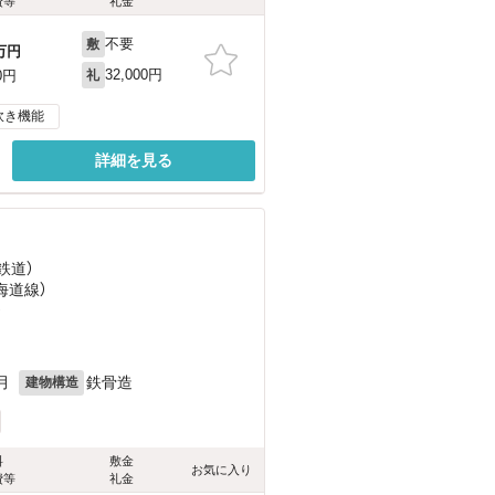
費等
礼金
不要
敷
万円
32,000円
0円
礼
炊き機能
詳細を見る
鉄道）
海道線）
）
月
鉄骨造
建物構造
料
敷金
お気に入り
費等
礼金