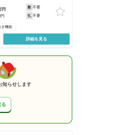
不要
敷
万円
不要
0円
礼
炊き機能
詳細を見る
お知らせします
取る