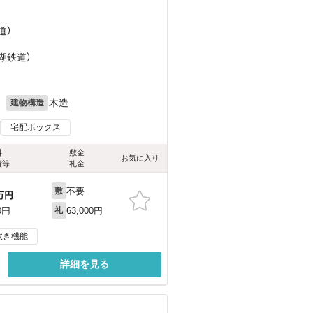
道）
）
湖鉄道）
月
木造
建物構造
宅配ボックス
料
敷金
お気に入り
費等
礼金
不要
敷
万円
63,000円
0円
礼
炊き機能
詳細を見る