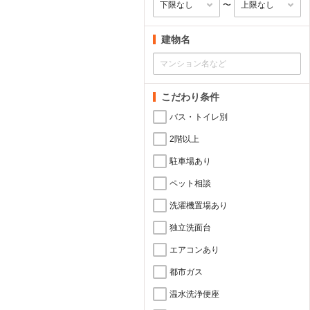
〜
建物名
こだわり条件
バス・トイレ別
2階以上
駐車場あり
ペット相談
洗濯機置場あり
独立洗面台
エアコンあり
都市ガス
温水洗浄便座