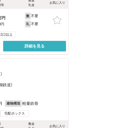
料
敷金
お気に入り
費等
礼金
不要
敷
万円
不要
0円
礼
2口以上
詳細を見る
）
湖鉄道）
月
軽量鉄骨
建物構造
宅配ボックス
料
敷金
お気に入り