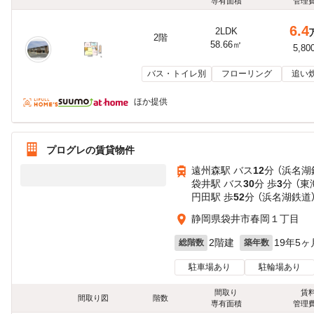
専有面積
管理
6.4
2LDK
2階
58.66㎡
5,80
バス・トイレ別
フローリング
追い
ほか提供
プログレの賃貸物件
遠州森駅 バス
12
分 （浜名湖
袋井駅 バス
30
分 歩
3
分 （東
円田駅 歩
52
分 （浜名湖鉄道
静岡県袋井市春岡１丁目
2階建
19年5ヶ
総階数
築年数
駐車場あり
駐輪場あり
間取り
賃
間取り図
階数
専有面積
管理