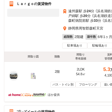
Ｌａｒｇｏの賃貸物件
遠州森駅 歩
24
分 （浜名湖鉄
戸綿駅 歩
20
分 （浜名湖鉄道
森町病院前駅 歩
33
分 （浜名
静岡県周智郡森町天宮
2階建
6年1ヶ
総階数
築年数
駐車場あり
駐輪場あり
間取り
賃
間取り図
階数
専有面積
管理
5.3
2LDK
2階
54.8㎡
4,10
バス・トイレ別
フローリング
追い
ほか提供
プレズイールの賃貸物件