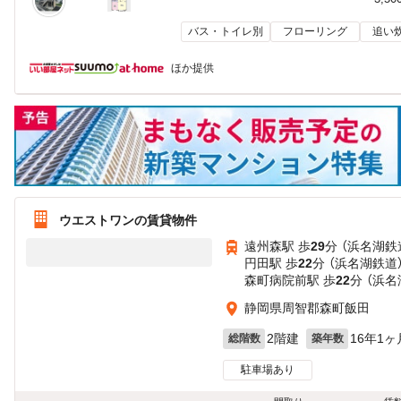
バス・トイレ別
フローリング
追い
ほか提供
ウエストワンの賃貸物件
遠州森駅 歩
29
分 （浜名湖鉄
円田駅 歩
22
分 （浜名湖鉄道
森町病院前駅 歩
22
分 （浜名
静岡県周智郡森町飯田
2階建
16年1ヶ
総階数
築年数
駐車場あり