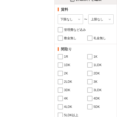
賃料
〜
管理費など込み
敷金無し
礼金無し
間取り
1R
1K
1DK
1LDK
2K
2DK
2LDK
3K
3DK
3LDK
4K
4DK
4LDK
5DK
5LDK以上