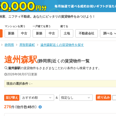
て検索、ニフティ不動産。あなたにピッタリの賃貸物件をみつけよう！
マンションを買う
一戸建てを買う
建てる
新築
中古
新築
中古
土地
不動産会社
調べる
静岡県
周智郡森町
遠州森駅近くの賃貸物件を探す
遠州森駅
(静岡県)近くの賃貸物件一覧
遠州森駅
の賃貸物件をさまざまなこだわり条件から検索できます。
2026年08月07日
更新
現在の選択条件：
-
絞り込み
並び替え
＆
276
件
（物件数
45
件）