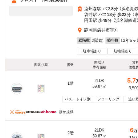
遠州森駅 バス
8
分 （浜名湖
袋井駅 バス
18
分 歩
22
分 （
円田駅 歩
48
分 （浜名湖鉄道
静岡県袋井市宇刈
2階建
13年5ヶ
総階数
築年数
駐車場あり
駐輪場あり
間取り
賃
間取り図
階数
専有面積
管理
5.7
2LDK
1階
59.87㎡
3,50
バス・トイレ別
フローリング
追い
ほか提供
6
2LDK
万
2階
59.87㎡
3,50