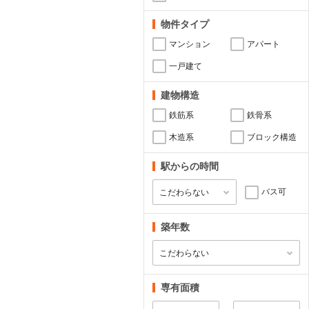
物件タイプ
マンション
アパート
一戸建て
建物構造
鉄筋系
鉄骨系
木造系
ブロック構造
駅からの時間
バス可
築年数
専有面積