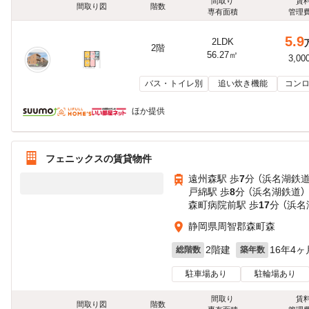
間取り
賃
間取り図
階数
専有面積
管理
5.9
2LDK
2階
56.27㎡
3,00
バス・トイレ別
追い炊き機能
コンロ
ほか提供
フェニックスの賃貸物件
遠州森駅 歩
7
分 （浜名湖鉄道
戸綿駅 歩
8
分 （浜名湖鉄道）
森町病院前駅 歩
17
分 （浜名
静岡県周智郡森町森
2階建
16年4ヶ
総階数
築年数
駐車場あり
駐輪場あり
間取り
賃
間取り図
階数