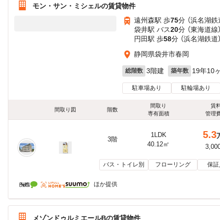
モン・サン・ミシェルの賃貸物件
遠州森駅 歩
75
分 （浜名湖鉄
袋井駅 バス
20
分 （東海道線
円田駅 歩
58
分 （浜名湖鉄道
静岡県袋井市春岡
3階建
19年10
総階数
築年数
駐車場あり
駐輪場あり
間取り
賃
間取り図
階数
専有面積
管理
5.3
1LDK
3階
40.12㎡
3,00
バス・トイレ別
フローリング
保証
ほか提供
メゾンドゥルミエールBの賃貸物件