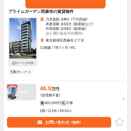
プライムガーデン西麻布の賃貸物件
乃木坂駅 歩
9
分 （千代田線）
表参道駅 歩
11
分 （銀座線
など
）
外苑前駅 歩
13
分 （銀座線）
ほか3駅（徒歩20分圏内）
東京都港区西麻布２丁目
11階建 / 7年7ヶ月 / RC
すべての写真
宅配ボックス
46.5
新着
万円
（管理費不要）
465,000円
不要
敷
礼
1階 / 2LDK / 69.83㎡
お問い合わせ
（無料）