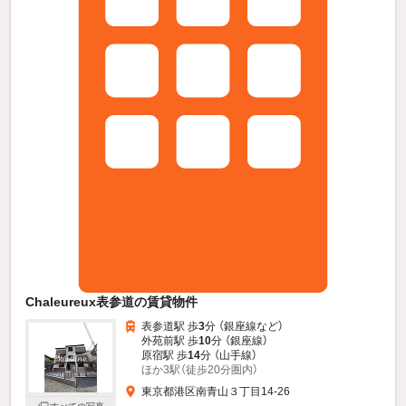
Chaleureux表参道の賃貸物件
表参道駅 歩
3
分 （銀座線
など
）
外苑前駅 歩
10
分 （銀座線）
原宿駅 歩
14
分 （山手線）
ほか3駅（徒歩20分圏内）
東京都港区南青山３丁目14-26