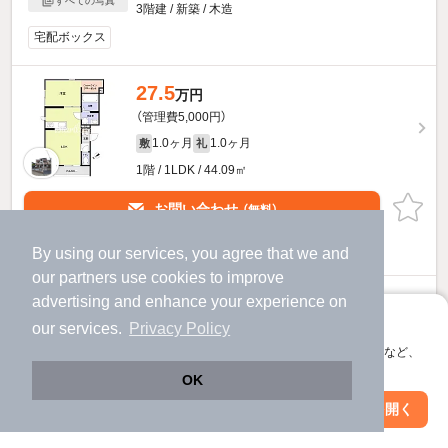
すべての写真
3階建 / 新築 / 木造
宅配ボックス
27.5
万円
（管理費5,000円）
1.0ヶ月
1.0ヶ月
敷
礼
1階 / 1LDK / 44.09㎡
お問い合わせ
（無料）
ほか提供
By using our services, you agree that we and
our
partners
use cookies to improve
29
advertising and enhance your experience on
万円
アプリに切り替えて、サクサクお部屋探し
（管理費5,000円）
our services.
Privacy Policy
会員登録なしですぐ使える。マップ検索やお気に入り保存など、
1.0ヶ月
1.0ヶ月
敷
礼
アプリ限定の便利な機能が使えます！
OK
2階 / 1LDK / 46.16㎡
Web版で続行
アプリを開く
駅・沿線を変更
絞り込み条件を変更
物件詳細を見る