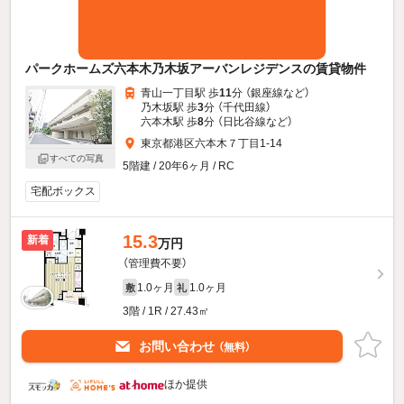
パークホームズ六本木乃木坂アーバンレジデンスの賃貸物件
青山一丁目駅 歩
11
分 （銀座線
など
）
乃木坂駅 歩
3
分 （千代田線）
六本木駅 歩
8
分 （日比谷線
など
）
東京都港区六本木７丁目1-14
すべての写真
5階建 / 20年6ヶ月 / RC
宅配ボックス
15.3
新着
万円
（管理費不要）
1.0ヶ月
1.0ヶ月
敷
礼
3階 / 1R / 27.43㎡
お問い合わせ
（無料）
ほか提供