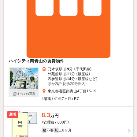
ハイシティ南青山の賃貸物件
乃木坂駅 歩
9
分 （千代田線）
外苑前駅 歩
11
分 （銀座線）
表参道駅 歩
14
分 （銀座線
など
）
ほか2駅（徒歩20分圏内）
東京都港区南青山4丁目15-19
すべての写真
4階建 / 41年7ヶ月 / RC
8.3
新着
万円
（管理費7,000円）
不要
1.0ヶ月
敷
礼