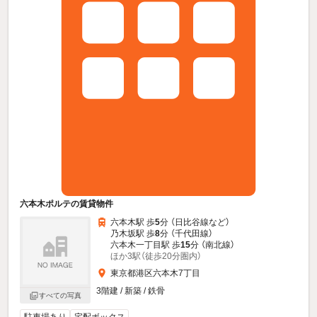
六本木ポルテの賃貸物件
六本木駅 歩
5
分 （日比谷線
など
）
乃木坂駅 歩
8
分 （千代田線）
六本木一丁目駅 歩
15
分 （南北線）
ほか3駅（徒歩20分圏内）
東京都港区六本木7丁目
3階建 / 新築 / 鉄骨
すべての写真
駐車場あり
宅配ボックス