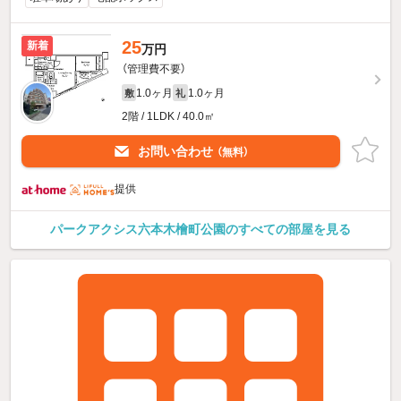
25
新着
万円
（管理費不要）
1.0ヶ月
1.0ヶ月
敷
礼
2階 / 1LDK / 40.0㎡
お問い合わせ
（無料）
提供
パークアクシス六本木檜町公園のすべての部屋を見る