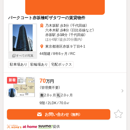
パークコート赤坂檜町ザタワーの賃貸物件
乃木坂駅 歩
3
分 （千代田線）
六本木駅 歩
8
分 （日比谷線
など
）
赤坂駅 歩
10
分 （千代田線）
ほか6駅（徒歩20分圏内）
東京都港区赤坂９丁目4-1
44階建 / 8年6ヶ月 / RC
すべての写真
駐車場あり
駐輪場あり
宅配ボックス
70
新着
万円
（管理費不要）
2.0ヶ月
2.0ヶ月
敷
礼
9階 / 2LDK / 70.0㎡
お問い合わせ
（無料）
提供