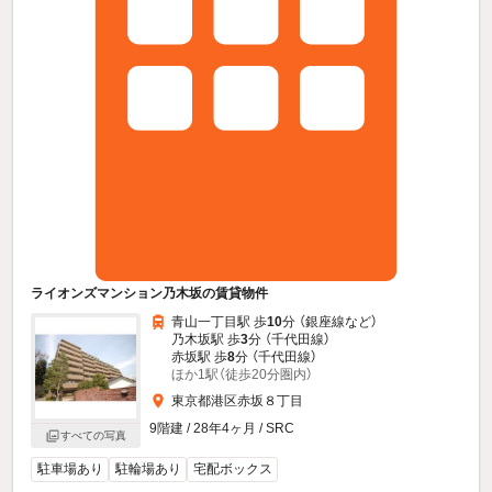
ライオンズマンション乃木坂の賃貸物件
青山一丁目駅 歩
10
分 （銀座線
など
）
乃木坂駅 歩
3
分 （千代田線）
赤坂駅 歩
8
分 （千代田線）
ほか1駅（徒歩20分圏内）
東京都港区赤坂８丁目
9階建 / 28年4ヶ月 / SRC
すべての写真
駐車場あり
駐輪場あり
宅配ボックス