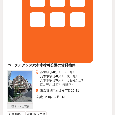
パークアクシス六本木檜町公園の賃貸物件
赤坂駅 歩
8
分 （千代田線）
乃木坂駅 歩
8
分 （千代田線）
六本木駅 歩
9
分 （日比谷線
など
）
ほか6駅（徒歩20分圏内）
東京都港区赤坂６丁目19-41
6階建 / 20年9ヶ月 / RC
すべての写真
駐車場あり
宅配ボックス