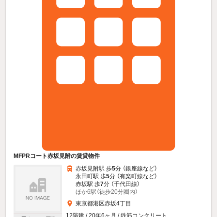
MFPRコート赤坂見附の賃貸物件
赤坂見附駅 歩
5
分 （銀座線
など
）
永田町駅 歩
5
分 （有楽町線
など
）
赤坂駅 歩
7
分 （千代田線）
ほか6駅（徒歩20分圏内）
東京都港区赤坂4丁目
12階建 / 20年6ヶ月 / 鉄筋コンクリート