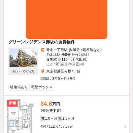
グリーンレジデンス赤坂の賃貸物件
青山一丁目駅 歩
10
分 （銀座線
など
）
乃木坂駅 歩
8
分 （千代田線）
赤坂駅 歩
11
分 （千代田線）
ほか5駅（徒歩20分圏内）
東京都港区赤坂7丁目
すべての写真
5階建 / 3年5ヶ月 / RC
駐輪場あり
宅配ボックス
34.8
新着
万円
（管理費不要）
1.0ヶ月
1.5ヶ月
敷
礼
4階 / 1LDK / 57.57㎡