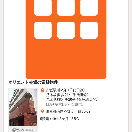
オリエント赤坂の賃貸物件
赤坂駅 歩
2
分 （千代田線）
乃木坂駅 歩
9
分 （千代田線）
赤坂見附駅 歩
10
分 （銀座線
など
）
ほか6駅（徒歩20分圏内）
東京都港区赤坂６丁目13-19
9階建 / 49年2ヶ月 / SRC
すべての写真