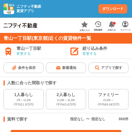
ニフティ不動産
ダウンロード
賃貸アプリ
お知らせ
閲覧履歴
マイページ
お気に入り
青山一丁目駅(東京都)近くの賃貸物件一覧
青山一丁目駅
絞り込み条件
変更する
変更する
条件を保存
新着通知
アプリで探す
人数に合った間取りで探す
1人暮らし
2人暮らし
ファミリー
1R～1LDK
1LDK～3LDK
2LDK～
（平均21.9万円）
（平均43.8万円）
（平均69.68万円）
賃料で探す
指定なし
〜
指定なし
868
件