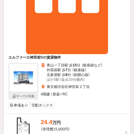
エルファーロ神宮前Vの賃貸物件
青山一丁目駅 歩
15
分 （銀座線
など
）
外苑前駅 歩
7
分 （銀座線）
北参道駅 歩
8
分 （副都心線）
ほか5駅（徒歩20分圏内）
東京都渋谷区神宮前２丁目
4階建 / 新築 / RC
すべての写真
駐車場あり
宅配ボックス
24.4
万円
（管理費15,000円）