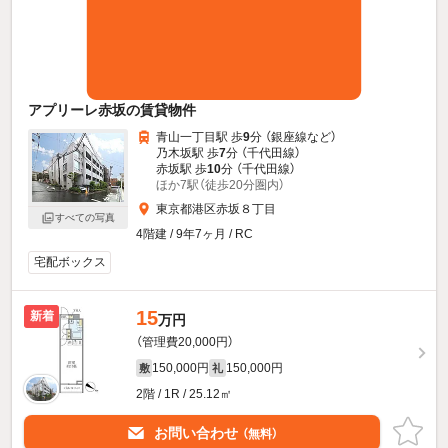
アプリーレ赤坂の賃貸物件
青山一丁目駅 歩
9
分 （銀座線
など
）
乃木坂駅 歩
7
分 （千代田線）
赤坂駅 歩
10
分 （千代田線）
ほか7駅（徒歩20分圏内）
東京都港区赤坂８丁目
すべての写真
4階建 / 9年7ヶ月 / RC
宅配ボックス
15
新着
万円
（管理費20,000円）
150,000円
150,000円
敷
礼
2階 / 1R / 25.12㎡
お問い合わせ
（無料）