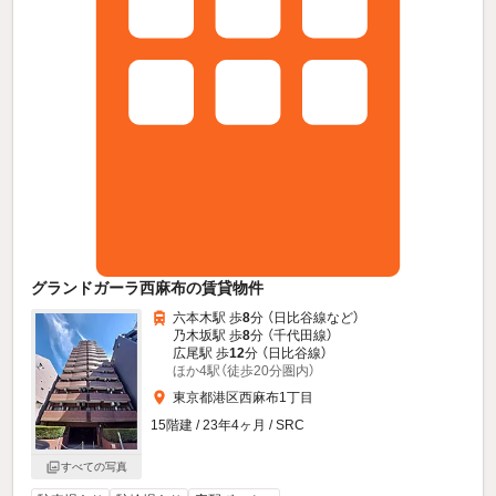
グランドガーラ西麻布の賃貸物件
六本木駅 歩
8
分 （日比谷線
など
）
乃木坂駅 歩
8
分 （千代田線）
広尾駅 歩
12
分 （日比谷線）
ほか4駅（徒歩20分圏内）
東京都港区西麻布1丁目
15階建 / 23年4ヶ月 / SRC
すべての写真