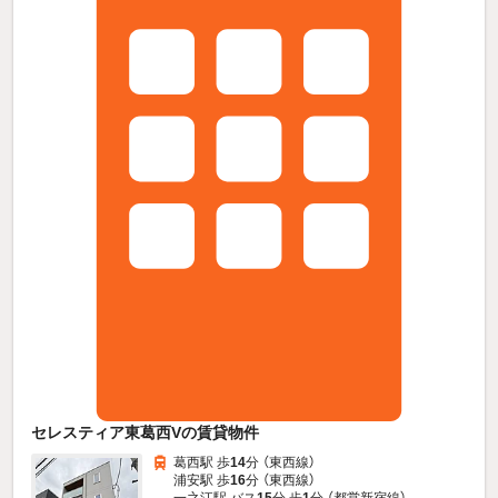
セレスティア東葛西Vの賃貸物件
葛西駅 歩
14
分 （東西線）
浦安駅 歩
16
分 （東西線）
一之江駅 バス
15
分 歩
1
分 （都営新宿線）