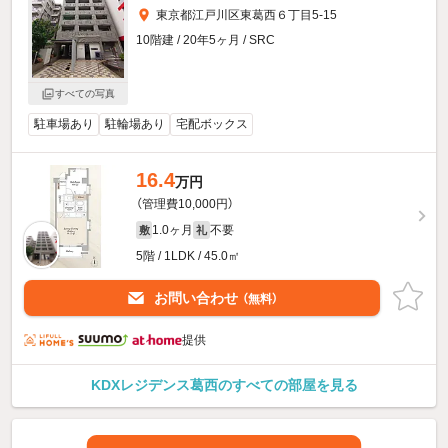
東京都江戸川区東葛西６丁目5-15
10階建 / 20年5ヶ月 / SRC
すべての写真
駐車場あり
駐輪場あり
宅配ボックス
16.4
万円
（管理費10,000円）
1.0ヶ月
不要
敷
礼
5階 / 1LDK / 45.0㎡
お問い合わせ
（無料）
提供
KDXレジデンス葛西のすべての部屋を見る