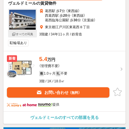
ヴェルドミールの賃貸物件
葛西駅 歩
7
分 （東西線）
西葛西駅 歩
20
分 （東西線）
葛西臨海公園駅 歩
30
分 （京葉線）
東京都江戸川区東葛西８丁目
3階建 / 34年11ヶ月 / 鉄骨造
すべての写真
駐輪場あり
5.4
新着
万円
（管理費不要）
1.0ヶ月
不要
敷
礼
3階 / 1K / 18.0㎡
お問い合わせ
（無料）
提供
ヴェルドミールのすべての部屋を見る