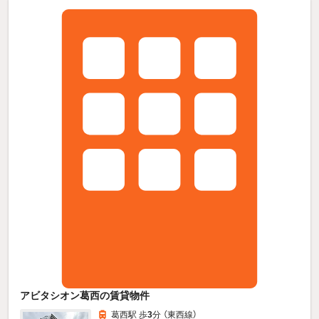
アビタシオン葛西の賃貸物件
葛西駅 歩
3
分 （東西線）