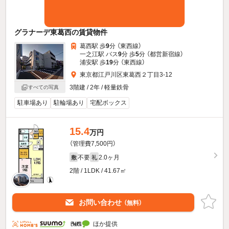
グラナーデ東葛西の賃貸物件
葛西駅 歩
9
分 （東西線）
一之江駅 バス
9
分 歩
5
分 （都営新宿線）
浦安駅 歩
19
分 （東西線）
東京都江戸川区東葛西２丁目3-12
3階建 / 2年 / 軽量鉄骨
すべての写真
駐車場あり
駐輪場あり
宅配ボックス
15.4
万円
（管理費7,500円）
不要
2.0ヶ月
敷
礼
2階 / 1LDK / 41.67㎡
お問い合わせ
（無料）
ほか提供