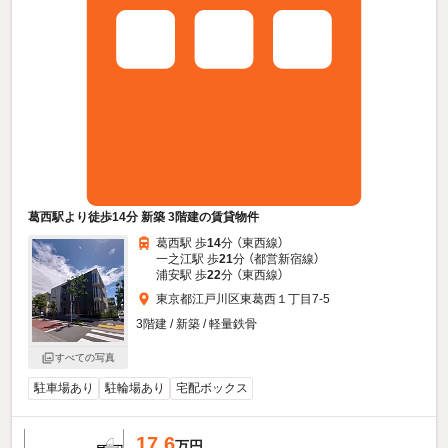
葛西駅より徒歩14分 新築 3階建の賃貸物件
葛西駅 歩
14
分 （東西線）
一之江駅 歩
21
分 （都営新宿線）
浦安駅 歩
22
分 （東西線）
東京都江戸川区東葛西１丁目7-5
3階建 / 新築 / 軽量鉄骨
すべての写真
駐車場あり
駐輪場あり
宅配ボックス
17.6
万円