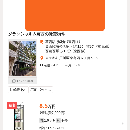
グランシャルム葛西の賃貸物件
葛西駅 歩
3
分 （東西線）
葛西臨海公園駅 バス
13
分 歩
3
分 （京葉線）
西葛西駅 歩
19
分 （東西線）
東京都江戸川区東葛西６丁目6-18
11階建 / 41年11ヶ月 / SRC
すべての写真
駐輪場あり
宅配ボックス
8.5
新着
万円
（管理費7,000円）
1.0ヶ月
不要
敷
礼
6階 / 1K / 24.0㎡