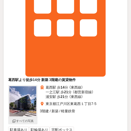
葛西駅より徒歩14分 新築 3階建の賃貸物件
葛西駅 歩
14
分 （東西線）
一之江駅 歩
21
分 （都営新宿線）
浦安駅 歩
21
分 （東西線）
東京都江戸川区東葛西１丁目7-5
3階建 / 新築 / 軽量鉄骨
すべての写真
駐車場あり
駐輪場あり
宅配ボックス