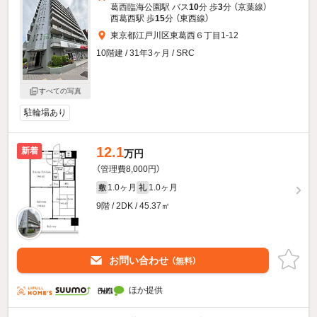
葛西臨海公園駅 バス
10
分 歩
3
分 （京葉線）
西葛西駅 歩
15
分 （東西線）
東京都江戸川区東葛西６丁目1-12
10階建 / 31年3ヶ月 / SRC
すべての写真
駐輪場あり
12.1
新着
万円
（管理費8,000円）
1.0ヶ月
1.0ヶ月
敷
礼
9階 / 2DK / 45.37㎡
お問い合わせ
（無料）
ほか提供