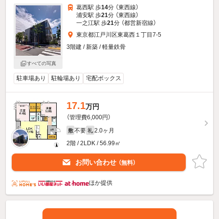
葛西駅 歩
14
分 （東西線）
浦安駅 歩
21
分 （東西線）
一之江駅 歩
21
分 （都営新宿線）
東京都江戸川区東葛西１丁目7-5
3階建 / 新築 / 軽量鉄骨
すべての写真
駐車場あり
駐輪場あり
宅配ボックス
17.1
万円
（管理費6,000円）
不要
2.0ヶ月
敷
礼
2階 / 2LDK / 56.99㎡
お問い合わせ
（無料）
ほか提供