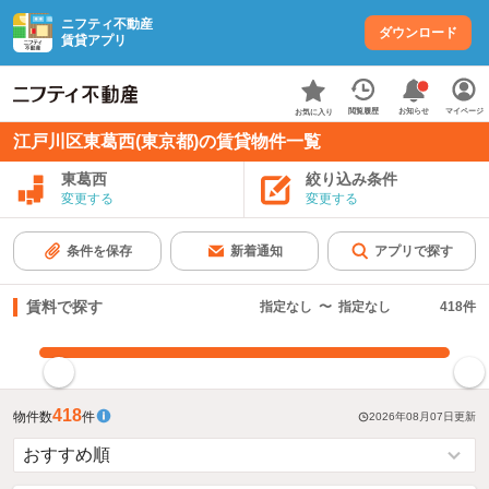
ニフティ不動産
ダウンロード
賃貸アプリ
お知らせ
閲覧履歴
マイページ
お気に入り
江戸川区東葛西(東京都)の賃貸物件一覧
東葛西
絞り込み条件
変更する
変更する
条件を保存
新着通知
アプリで探す
賃料で探す
指定なし
〜
指定なし
418
件
指定した賃料で絞り込む
418
物件数
件
2026年08月07日
更新