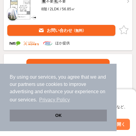
不要
不要
敷
礼
8階 / 2LDK / 56.85㎡
お問い合わせ
（無料）
ほか提供
By using our services, you agree that we and
our
partners
use cookies to improve
advertising and enhance your experience on
アプリに切り替えて、サクサクお部屋探し
our services.
Privacy Policy
会員登録なしですぐ使える。マップ検索やお気に入り保存など、
アプリ限定の便利な機能が使えます！
OK
Web版で続行
アプリを開く
市区町村を変更
絞り込み条件を変更