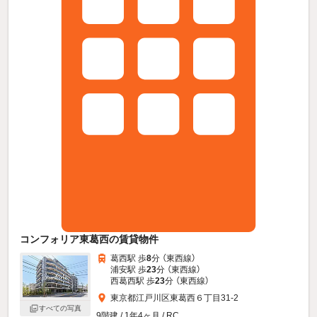
コンフォリア東葛西の賃貸物件
葛西駅 歩
8
分 （東西線）
浦安駅 歩
23
分 （東西線）
西葛西駅 歩
23
分 （東西線）
東京都江戸川区東葛西６丁目31-2
すべての写真
9階建 / 1年4ヶ月 / RC