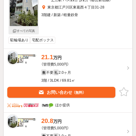
東京都江戸川区東葛西４丁目31-28
3階建 / 新築 / 軽量鉄骨
すべての写真
駐輪場あり
宅配ボックス
21.1
万円
（管理費5,000円）
不要
2.0ヶ月
敷
礼
3階 / 3LDK / 69.81㎡
お問い合わせ
（無料）
ほか提供
20.8
万円
（管理費5,000円）