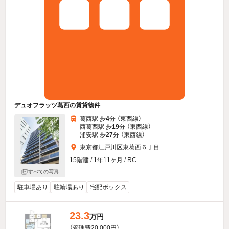
デュオフラッツ葛西の賃貸物件
葛西駅 歩
4
分 （東西線）
西葛西駅 歩
19
分 （東西線）
浦安駅 歩
27
分 （東西線）
東京都江戸川区東葛西６丁目
15階建 / 1年11ヶ月 / RC
すべての写真
駐車場あり
駐輪場あり
宅配ボックス
23.3
万円
（管理費20,000円）