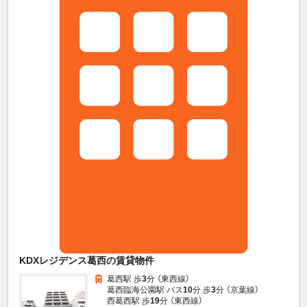
KDXレジデンス葛西の賃貸物件
葛西駅 歩
3
分 （東西線）
葛西臨海公園駅 バス
10
分 歩
3
分 （京葉線）
西葛西駅 歩
19
分 （東西線）