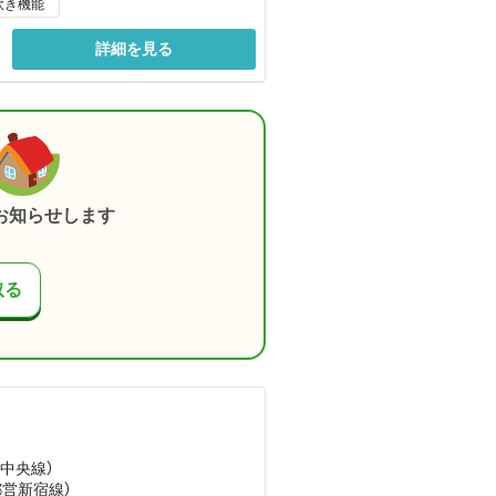
炊き機能
詳細を見る
お知らせします
取る
）
武中央線）
都営新宿線）