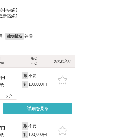
総武中央線）
都営新宿線）
目
月
鉄骨
建物構造
料
敷金
お気に入り
費等
礼金
不要
敷
万円
100,000円
0円
礼
トロック
詳細を見る
不要
敷
万円
100,000円
0円
礼