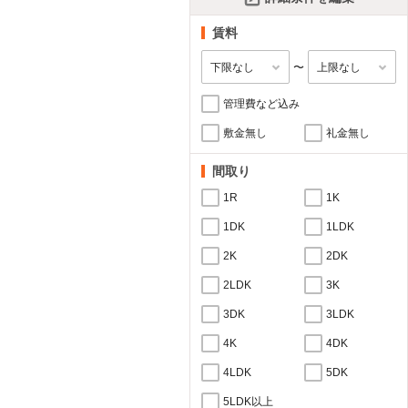
賃料
〜
管理費など込み
敷金無し
礼金無し
間取り
1R
1K
1DK
1LDK
2K
2DK
2LDK
3K
3DK
3LDK
4K
4DK
4LDK
5DK
5LDK以上