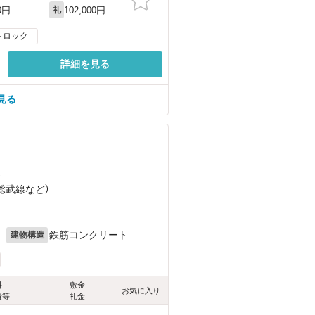
102,000円
0円
礼
トロック
詳細を見る
見る
）
（総武線
など
）
目
月
鉄筋コンクリート
建物構造
料
敷金
お気に入り
費等
礼金