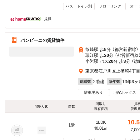
バス・トイレ別
フローリング
オー
提供
バンビーニの賃貸物件
篠崎駅 歩
8
分 （都営新宿線）
瑞江駅 歩
20
分 （都営新宿線
小岩駅 バス
20
分 歩
3
分 （
東京都江戸川区上篠崎4丁
2階建
13年6ヶ
総階数
築年数
駐車場あり
宅配ボックス
間取り
賃
間取り図
階数
専有面積
管理
10.5
1LDK
1階
40.01㎡
7,00