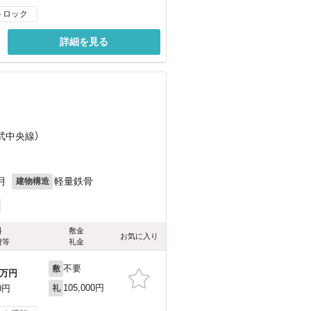
トロック
詳細を見る
）
総武中央線）
目
月
軽量鉄骨
建物構造
料
敷金
お気に入り
費等
礼金
不要
敷
万円
105,000円
0円
礼