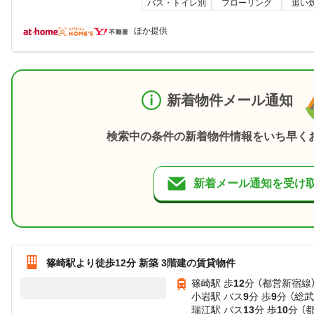
バス・トイレ別
フローリング
追い
ほか提供
新着物件メール通知
検索中の条件の新着物件情報をいち早く
新着メール通知を受け
篠崎駅より徒歩12分 新築 3階建の賃貸物件
篠崎駅 歩
12
分 （都営新宿線
小岩駅 バス
9
分 歩
9
分 （総
瑞江駅 バス
13
分 歩
10
分 （