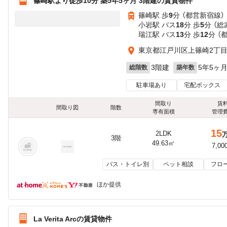
篠崎駅より徒歩10分 築5年5ヶ月 3階建の賃貸物件
篠崎駅 歩
9
分 （都営新宿線）
小岩駅 バス
18
分 歩
5
分 （
瑞江駅 バス
13
分 歩
12
分 （
東京都江戸川区上篠崎2丁
3階建
5年5ヶ
総階数
築年数
駐車場あり
宅配ボックス
間取り
賃
間取り図
階数
専有面積
管理
15
2LDK
3階
49.63㎡
7,00
バス・トイレ別
ペット相談
フロ
ほか提供
La Verita Arcの賃貸物件