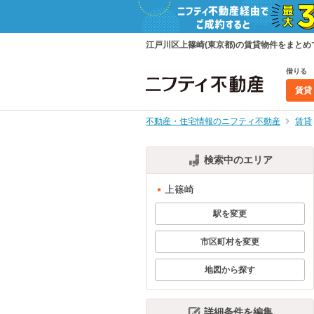
江戸川区上篠崎(東京都)の賃貸物件をまと
借りる
賃貸
不動産・住宅情報のニフティ不動産
賃貸
検索中のエリア
上篠崎
駅を変更
市区町村を変更
地図から探す
詳細条件を編集