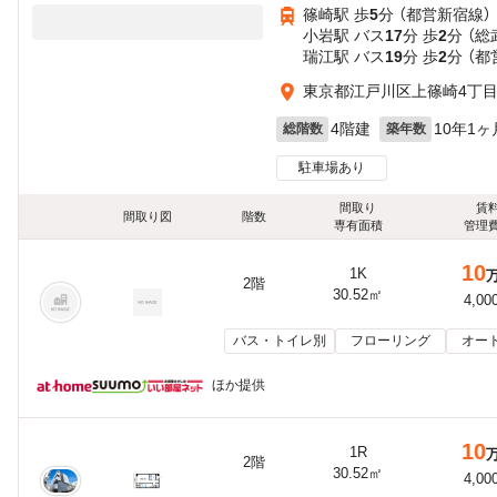
篠崎駅 歩
5
分 （都営新宿線）
小岩駅 バス
17
分 歩
2
分 （
瑞江駅 バス
19
分 歩
2
分 （
東京都江戸川区上篠崎4丁
4階建
10年1ヶ
総階数
築年数
駐車場あり
間取り
賃
間取り図
階数
専有面積
管理
10
1K
2階
30.52㎡
4,00
バス・トイレ別
フローリング
オー
ほか提供
10
1R
2階
30.52㎡
4,00