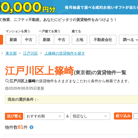
めて検索、ニフティ不動産。あなたにピッタリの賃貸物件をみつけよう！
マンションを買う
一戸建てを買う
建てる
新築
中古
新築
中古
土地
不動産会社
調べる
東京都
江戸川区
上篠崎の賃貸物件を探す
江戸川区上篠崎
(東京都)の賃貸物件一覧
江戸川区上篠崎
の賃貸物件をさまざまなこだわり条件から検索できます。
2026年08月05日
更新
現在の選択条件：
-
絞り込み
並び替え
＆
61
物件数
件