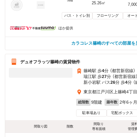
25.26㎡
7,00
バス・トイレ別
フローリング
オー
ほか提供
カラコレス篠崎のすべての部屋を
デュオフラッツ篠崎の賃貸物件
篠崎駅 歩
4
分 （都営新宿線）
瑞江駅 歩
27
分 （都営新宿線
新小岩駅 バス
26
分 歩
4
分 
東京都江戸川区上篠崎4丁
9階建
2年6ヶ
総階数
築年数
駐車場あり
宅配ボックス
間取り
賃
間取り図
階数
専有面積
管理