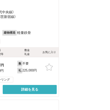
総武中央線）
都営新宿線）
目
月
軽量鉄骨
建物構造
料
敷金
お気に入り
費等
礼金
不要
敷
万円
225,000円
0円
礼
ーリング
詳細を見る