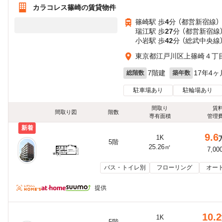
カラコレス篠崎の賃貸物件
篠崎駅 歩
4
分 （都営新宿線）
瑞江駅 歩
27
分 （都営新宿線
小岩駅 歩
42
分 （総武中央線
東京都江戸川区上篠崎４丁目2
7階建
17年4ヶ
総階数
築年数
駐車場あり
駐輪場あり
間取り
賃
間取り図
階数
専有面積
管理
新着
9.6
1K
5階
25.26㎡
7,00
バス・トイレ別
フローリング
オー
提供
10.2
1K
5階