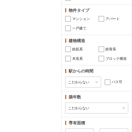
物件タイプ
マンション
アパート
一戸建て
建物構造
鉄筋系
鉄骨系
木造系
ブロック構造
駅からの時間
バス可
築年数
専有面積