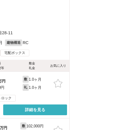
）
）
8-11
月
RC
建物構造
宅配ボックス
料
敷金
お気に入り
費等
礼金
1.0ヶ月
敷
万円
1.0ヶ月
0円
礼
トロック
詳細を見る
102,000円
敷
万円