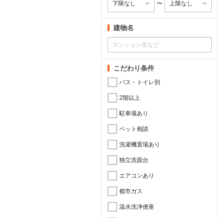
〜
建物名
こだわり条件
バス・トイレ別
2階以上
駐車場あり
ペット相談
洗濯機置場あり
独立洗面台
エアコンあり
都市ガス
温水洗浄便座