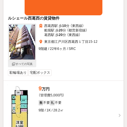
ルシェール西葛西の賃貸物件
西葛西駅 歩
10
分 （東西線）
船堀駅 歩
20
分 （都営新宿線）
葛西駅 歩
20
分 （東西線）
東京都江戸川区西葛西１丁目15-12
9階建 / 22年6ヶ月 / SRC
すべての写真
駐輪場あり
宅配ボックス
9
万円
（管理費5,000円）
不要
不要
敷
礼
9階 / 1K / 28.2㎡