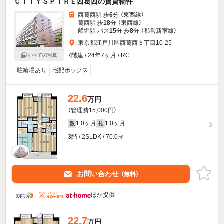
ＣＩＴＹＳＰＩＲＥ西葛西の賃貸物件
西葛西駅 歩
6
分 （東西線）
葛西駅 歩
18
分 （東西線）
船堀駅 バス
15
分 歩
8
分 （都営新宿線）
東京都江戸川区西葛西３丁目10-25
7階建 / 24年7ヶ月 / RC
すべての写真
駐輪場あり
宅配ボックス
22.6
万円
（管理費15,000円）
1.0ヶ月
1.0ヶ月
敷
礼
3階 / 2SLDK / 70.0㎡
お問い合わせ
（無料）
ほか提供
22.7
万円