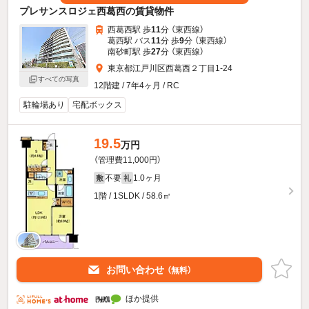
プレサンスロジェ西葛西の賃貸物件
西葛西駅 歩
11
分 （東西線）
葛西駅 バス
11
分 歩
9
分 （東西線）
南砂町駅 歩
27
分 （東西線）
東京都江戸川区西葛西２丁目1-24
すべての写真
12階建 / 7年4ヶ月 / RC
駐輪場あり
宅配ボックス
19.5
万円
（管理費11,000円）
不要
1.0ヶ月
敷
礼
1階 / 1SLDK / 58.6㎡
お問い合わせ
（無料）
ほか提供