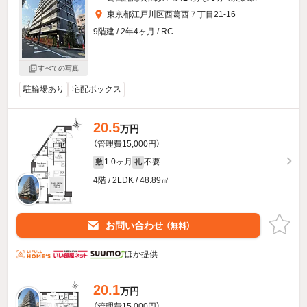
東京都江戸川区西葛西７丁目21-16
9階建 / 2年4ヶ月 / RC
すべての写真
駐輪場あり
宅配ボックス
20.5
万円
（管理費15,000円）
1.0ヶ月
不要
敷
礼
4階 / 2LDK / 48.89㎡
お問い合わせ
（無料）
ほか提供
20.1
万円
（管理費15,000円）