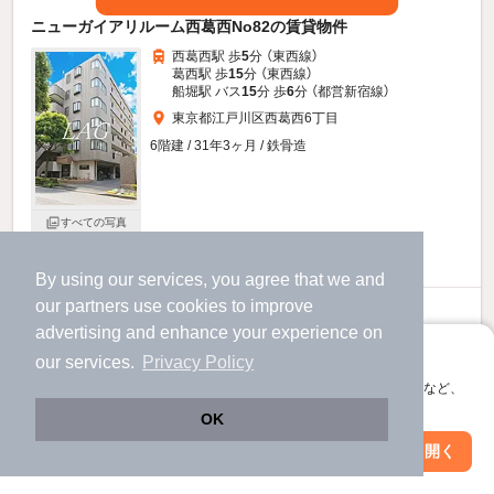
ニューガイアリルーム西葛西No82の賃貸物件
西葛西駅 歩
5
分 （東西線）
葛西駅 歩
15
分 （東西線）
船堀駅 バス
15
分 歩
6
分 （都営新宿線）
東京都江戸川区西葛西6丁目
6階建 / 31年3ヶ月 / 鉄骨造
すべての写真
宅配ボックス
By using our services, you agree that we and
our
partners
use cookies to improve
13.2
万円
advertising and enhance your experience on
（管理費10,000円）
アプリに切り替えて、サクサクお部屋探し
our services.
Privacy Policy
1.0ヶ月
1.0ヶ月
敷
礼
会員登録なしですぐ使える。マップ検索やお気に入り保存など、
6階 / 2LDK / 56.86㎡
アプリ限定の便利な機能が使えます！
OK
Web版で続行
アプリを開く
市区町村を変更
絞り込み条件を変更
お問い合わせ
（無料）