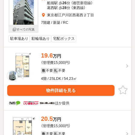
船堀駅 歩
26
分 （都営新宿線）
葛西駅 歩
28
分 （東西線）
東京都江戸川区西葛西２丁目
7階建 / 新築 / RC
すべての写真
駐車場あり
駐輪場あり
宅配ボックス
19.6
万円
（管理費15,000円）
不要
不要
敷
礼
4階 / 2SLDK / 54.23㎡
物件詳細を見る
ほか提供
20.5
万円
（管理費15,000円）
不要
不要
敷
礼