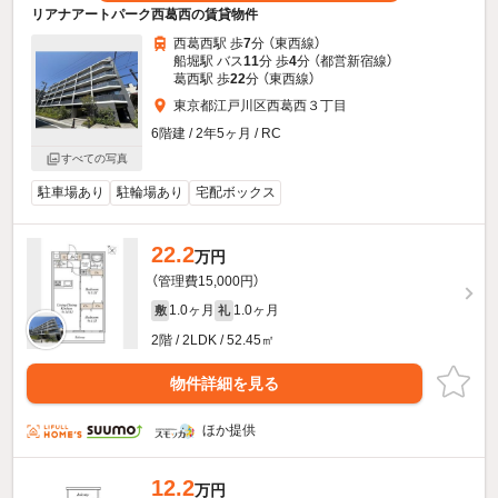
リアナアートパーク西葛西の賃貸物件
西葛西駅 歩
7
分 （東西線）
船堀駅 バス
11
分 歩
4
分 （都営新宿線）
葛西駅 歩
22
分 （東西線）
東京都江戸川区西葛西３丁目
6階建 / 2年5ヶ月 / RC
すべての写真
駐車場あり
駐輪場あり
宅配ボックス
22.2
万円
（管理費15,000円）
1.0ヶ月
1.0ヶ月
敷
礼
2階 / 2LDK / 52.45㎡
物件詳細を見る
ほか提供
12.2
万円