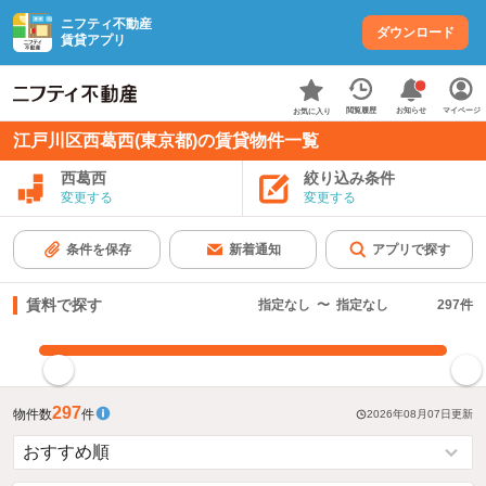
ニフティ不動産
ダウンロード
賃貸アプリ
お知らせ
閲覧履歴
マイページ
お気に入り
江戸川区西葛西(東京都)の賃貸物件一覧
西葛西
絞り込み条件
変更する
変更する
条件を保存
新着通知
アプリで探す
賃料で探す
指定なし
〜
指定なし
297
件
指定した賃料で絞り込む
297
物件数
件
2026年08月07日
更新