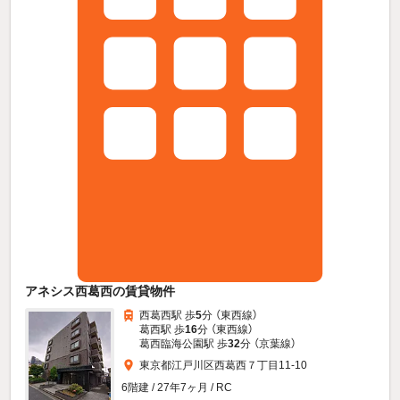
アネシス西葛西の賃貸物件
西葛西駅 歩
5
分 （東西線）
葛西駅 歩
16
分 （東西線）
葛西臨海公園駅 歩
32
分 （京葉線）
東京都江戸川区西葛西７丁目11-10
6階建 / 27年7ヶ月 / RC