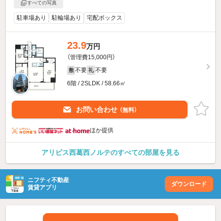
すべての写真
駐車場あり
駐輪場あり
宅配ボックス
23.9
万円
（管理費15,000円）
不要
不要
敷
礼
6階 / 2SLDK / 58.66㎡
お問い合わせ
（無料）
ほか提供
アリビス西葛西ノルテのすべての部屋を見る
ニフティ不動産
ダウンロード
賃貸アプリ