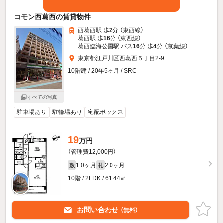
コモン西葛西の賃貸物件
西葛西駅 歩
2
分 （東西線）
葛西駅 歩
16
分 （東西線）
葛西臨海公園駅 バス
16
分 歩
4
分 （京葉線）
東京都江戸川区西葛西５丁目2-9
10階建 / 20年5ヶ月 / SRC
すべての写真
駐車場あり
駐輪場あり
宅配ボックス
19
万円
（管理費12,000円）
1.0ヶ月
2.0ヶ月
敷
礼
10階 / 2LDK / 61.44㎡
お問い合わせ
（無料）