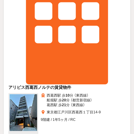
アリビス西葛西ノルテの賃貸物件
西葛西駅 歩
10
分 （東西線）
船堀駅 歩
20
分 （都営新宿線）
葛西駅 歩
21
分 （東西線）
東京都江戸川区西葛西１丁目14-9
9階建 / 1年5ヶ月 / RC