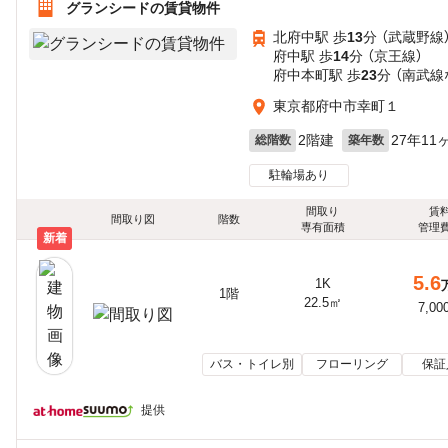
グランシードの賃貸物件
北府中駅 歩
13
分 （武蔵野線
府中駅 歩
14
分 （京王線）
府中本町駅 歩
23
分 （南武線
東京都府中市幸町１
2階建
27年11
総階数
築年数
駐輪場あり
間取り
賃
間取り図
階数
専有面積
管理
新着
5.6
1K
1階
22.5㎡
7,00
バス・トイレ別
フローリング
保証
提供