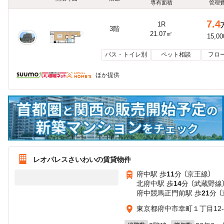
専有面積
管理
7.4
1R
3階
21.07㎡
15,0
バス・トイレ別
ペット相談
フロ
ほか提供
レオパレスさいわいの賃貸物件
府中駅 歩
11
分 （京王線）
北府中駅 歩
14
分 （武蔵野線
府中競馬正門前駅 歩
21
分 
東京都府中市幸町１丁目12-