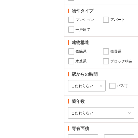
物件タイプ
マンション
アパート
一戸建て
建物構造
鉄筋系
鉄骨系
木造系
ブロック構造
駅からの時間
バス可
築年数
専有面積