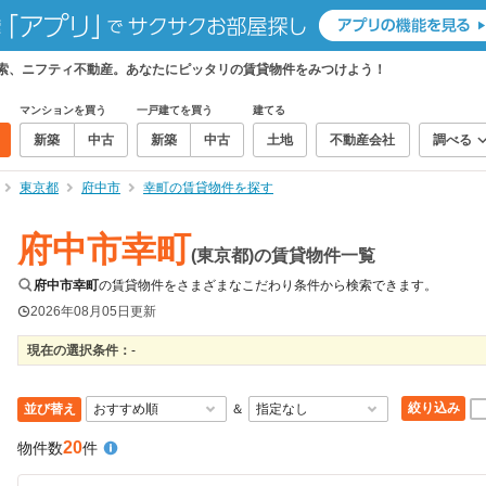
検索、ニフティ不動産。あなたにピッタリの賃貸物件をみつけよう！
マンションを買う
一戸建てを買う
建てる
新築
中古
新築
中古
土地
不動産会社
調べる
東京都
府中市
幸町の賃貸物件を探す
府中市幸町
(東京都)の賃貸物件一覧
府中市幸町
の賃貸物件をさまざまなこだわり条件から検索できます。
2026年08月05日
更新
現在の選択条件：
-
絞り込み
並び替え
＆
20
物件数
件