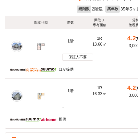
2階建
35年5ヶ
総階数
築年数
間取り
賃
間取り図
階数
専有面積
管理
4.2
1R
1階
13.66㎡
3,00
保証人不要
ほか提供
4.2
1R
1階
16.33㎡
3,00
-
提供