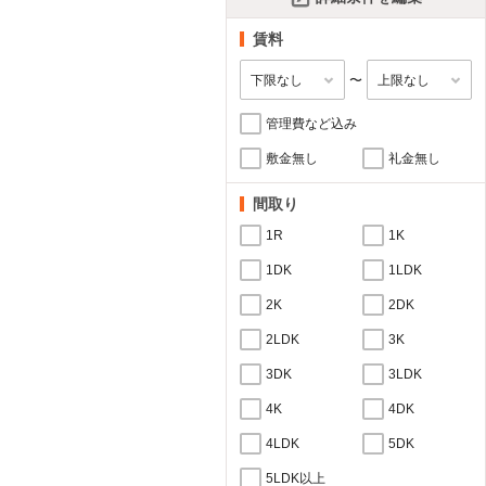
賃料
〜
管理費など込み
敷金無し
礼金無し
間取り
1R
1K
1DK
1LDK
2K
2DK
2LDK
3K
3DK
3LDK
4K
4DK
4LDK
5DK
5LDK以上