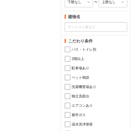
〜
建物名
こだわり条件
バス・トイレ別
2階以上
駐車場あり
ペット相談
洗濯機置場あり
独立洗面台
エアコンあり
都市ガス
温水洗浄便座