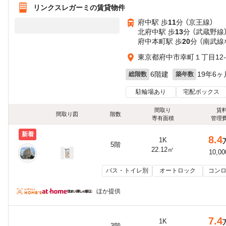
リンクスレガーミの賃貸物件
府中駅 歩
11
分 （京王線）
北府中駅 歩
13
分 （武蔵野線
府中本町駅 歩
20
分 （南武線
東京都府中市幸町１丁目12-
6階建
19年6ヶ
総階数
築年数
駐輪場あり
宅配ボックス
間取り
賃
間取り図
階数
専有面積
管理
新着
8.4
1K
5階
22.12㎡
10,0
バス・トイレ別
オートロック
コンロ
ほか提供
7.4
1K
3階