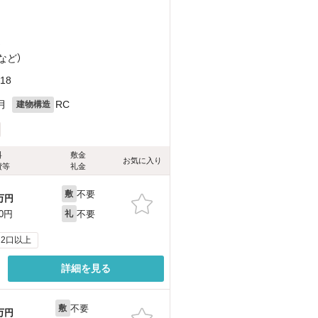
）
など
）
18
月
RC
建物構造
料
敷金
お気に入り
費等
礼金
不要
敷
万円
不要
00円
礼
2口以上
詳細を見る
不要
敷
万円