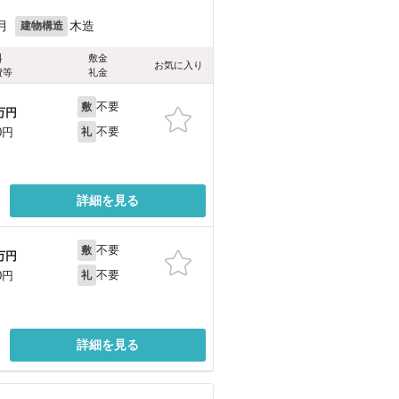
月
木造
建物構造
料
敷金
お気に入り
費等
礼金
不要
敷
万円
不要
0円
礼
詳細を見る
不要
敷
万円
不要
0円
礼
詳細を見る