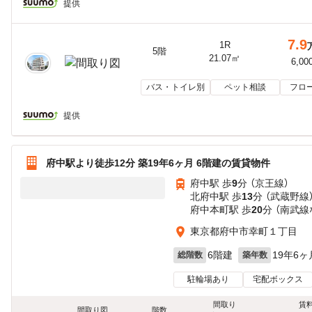
提供
7.9
1R
5階
21.07㎡
6,00
バス・トイレ別
ペット相談
フロ
提供
府中駅より徒歩12分 築19年6ヶ月 6階建の賃貸物件
府中駅 歩
9
分 （京王線）
北府中駅 歩
13
分 （武蔵野線
府中本町駅 歩
20
分 （南武線
東京都府中市幸町１丁目
6階建
19年6ヶ
総階数
築年数
駐輪場あり
宅配ボックス
間取り
賃
間取り図
階数