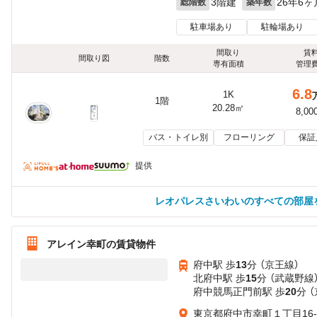
3階建
26年6ヶ
総階数
築年数
駐車場あり
駐輪場あり
間取り
賃
間取り図
階数
専有面積
管理
6.8
1K
1階
20.28㎡
8,00
バス・トイレ別
フローリング
保証
提供
レオパレスさいわいのすべての部屋
アレイン幸町の賃貸物件
府中駅 歩
13
分 （京王線）
北府中駅 歩
15
分 （武蔵野線
府中競馬正門前駅 歩
20
分 
東京都府中市幸町１丁目16-