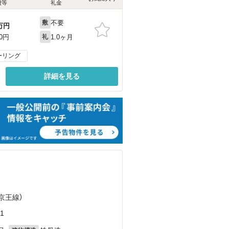
費等
礼金
不要
敷
万円
1.0ヶ月
00円
礼
ーリング
詳細を見る
）
（京王線）
1