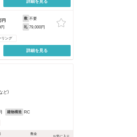
詳細を見る
不要
敷
万円
79,000円
0円
礼
ーリング
詳細を見る
）
など
）
月
RC
建物構造
料
敷金
お気に入り