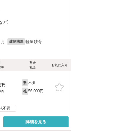
）
など
）
ヶ月
軽量鉄骨
建物構造
料
敷金
お気に入り
費等
礼金
不要
敷
万円
56,000円
0円
礼
人不要
詳細を見る