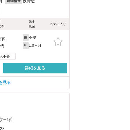
月
鉄骨造
建物構造
料
敷金
お気に入り
費等
礼金
不要
敷
万円
1.0ヶ月
0円
礼
人不要
詳細を見る
を見る
）
（京王線）
23