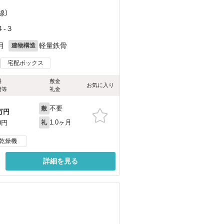
線）
-３
月
軽量鉄骨
建物構造
宅配ボックス
料
敷金
お気に入り
費等
礼金
不要
敷
万円
1.0ヶ月
0円
礼
乾燥機
詳細を見る