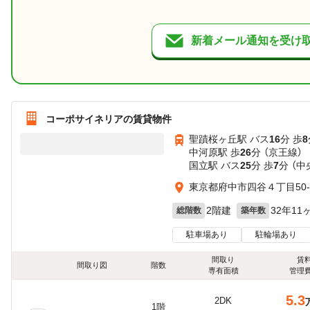
新着メール通知を受け
コーポサイネリアの賃貸物件
聖蹟桜ヶ丘駅 バス
16
分 歩
8
中河原駅 歩
26
分 （京王線）
国立駅 バス
25
分 歩
7
分 （中
東京都府中市四谷４丁目50-
2階建
32年11
総階数
築年数
駐車場あり
駐輪場あり
間取り
賃
間取り図
階数
専有面積
管理
5.3
2DK
1階