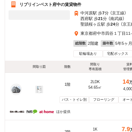
リブリインベスト府中の賃貸物件
中河原駅 歩
7
分 （京王線）
西府駅 歩
21
分 （南武線）
聖蹟桜ヶ丘駅 歩
24
分 （京王
東京都府中市四谷１丁目11-
2階建
5年5ヶ
総階数
築年数
駐輪場あり
宅配ボックス
間取り
賃
間取り図
階数
専有面積
管理
14
2LDK
1階
54.65㎡
4,00
バス・トイレ別
フローリング
オー
ほか提供
7.9
1K
2階