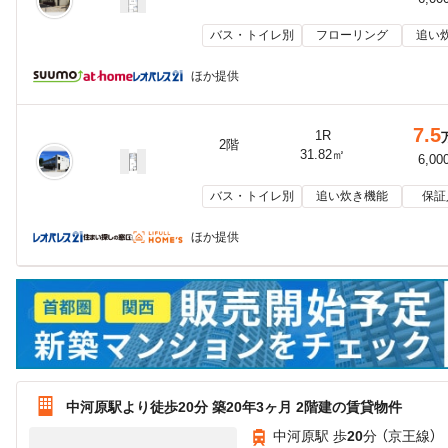
バス・トイレ別
フローリング
追い
ほか提供
7.5
1R
2階
31.82㎡
6,00
バス・トイレ別
追い炊き機能
保証
ほか提供
中河原駅より徒歩20分 築20年3ヶ月 2階建の賃貸物件
中河原駅 歩
20
分 （京王線）