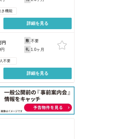
炊き機能
詳細を見る
不要
敷
万円
1.0ヶ月
0円
礼
人不要
詳細を見る