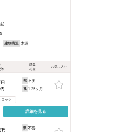
線）
9
月
木造
建物構造
料
敷金
お気に入り
費等
礼金
不要
敷
万円
1.25ヶ月
0円
礼
トロック
詳細を見る
不要
敷
万円