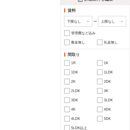
賃料
〜
管理費など込み
敷金無し
礼金無し
間取り
1R
1K
1DK
1LDK
2K
2DK
2LDK
3K
3DK
3LDK
4K
4DK
4LDK
5DK
5LDK以上