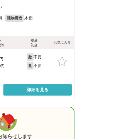
7
月
木造
建物構造
料
敷金
お気に入り
費等
礼金
不要
敷
円
不要
0円
礼
詳細を見る
お知らせします