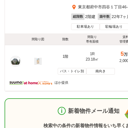
東京都府中市四谷１丁目46-
2階建
22年7ヶ
総階数
築年数
駐車場あり
駐輪場あり
間取り
賃
間取り図
階数
専有面積
管理
5
1R
万
1階
23.18㎡
2,00
バス・トイレ別
南向き
ほか提供
新着物件メール通知
検索中の条件の新着物件情報をいち早く