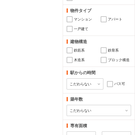
物件タイプ
マンション
アパート
一戸建て
建物構造
鉄筋系
鉄骨系
木造系
ブロック構造
駅からの時間
バス可
築年数
専有面積