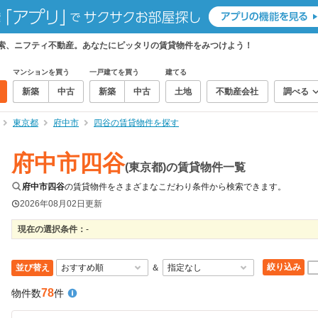
検索、ニフティ不動産。あなたにピッタリの賃貸物件をみつけよう！
マンションを買う
一戸建てを買う
建てる
新築
中古
新築
中古
土地
不動産会社
調べる
東京都
府中市
四谷の賃貸物件を探す
府中市四谷
(東京都)の賃貸物件一覧
府中市四谷
の賃貸物件をさまざまなこだわり条件から検索できます。
2026年08月02日
更新
現在の選択条件：
-
絞り込み
並び替え
＆
78
物件数
件