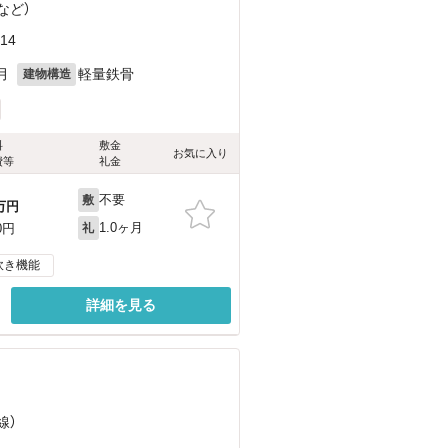
など
）
14
月
軽量鉄骨
建物構造
料
敷金
お気に入り
費等
礼金
不要
敷
万円
1.0ヶ月
0円
礼
炊き機能
詳細を見る
線）