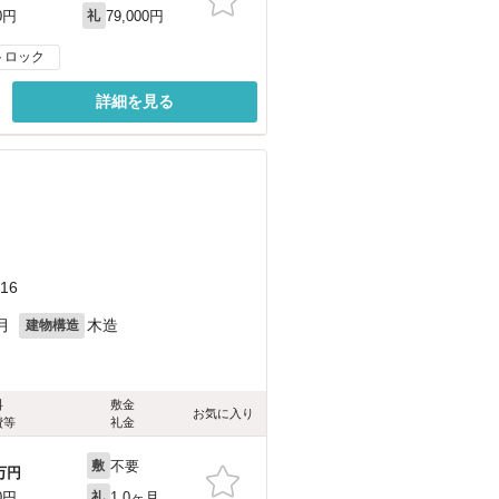
79,000円
0円
礼
トロック
詳細を見る
16
月
木造
建物構造
料
敷金
お気に入り
費等
礼金
不要
敷
万円
1.0ヶ月
0円
礼