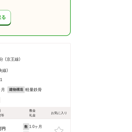
取る
分 （京王線）
央線）
1
ヶ月
軽量鉄骨
建物構造
料
敷金
お気に入り
費等
礼金
1.0ヶ月
敷
万円