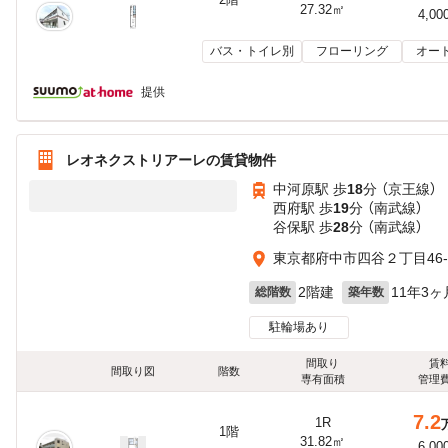
27.32㎡
4,00
バス・トイレ別
フローリング
オー
提供
レオネクストリアーレの賃貸物件
中河原駅 歩
18
分 （京王線）
西府駅 歩
19
分 （南武線）
谷保駅 歩
28
分 （南武線）
東京都府中市四谷２丁目46-
2階建
11年3ヶ
総階数
築年数
駐輪場あり
間取り
賃
間取り図
階数
専有面積
管理
7.2
1R
1階
31.82㎡
6,00