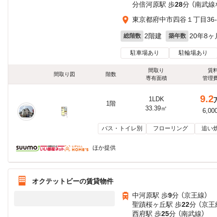
分倍河原駅 歩
28
分 （南武線
東京都府中市四谷１丁目36-
2階建
20年8ヶ
総階数
築年数
駐車場あり
駐輪場あり
間取り
賃
間取り図
階数
専有面積
管理
9.2
1LDK
1階
33.39㎡
6,00
バス・トイレ別
フローリング
追い
ほか提供
オクテットビーの賃貸物件
中河原駅 歩
9
分 （京王線）
聖蹟桜ヶ丘駅 歩
22
分 （京王
西府駅 歩
25
分 （南武線）