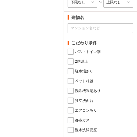
〜
建物名
こだわり条件
バス・トイレ別
2階以上
駐車場あり
ペット相談
洗濯機置場あり
独立洗面台
エアコンあり
都市ガス
温水洗浄便座