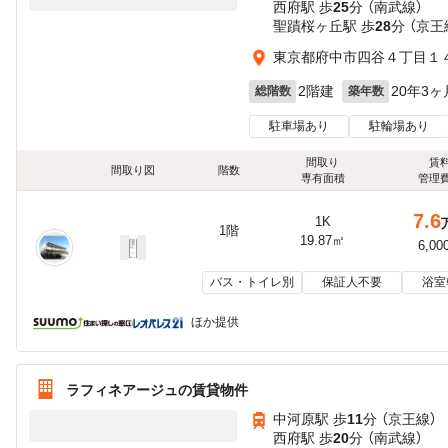
西府駅 歩
25
分 （南武線）
聖蹟桜ヶ丘駅 歩
28
分 （京王
東京都府中市四谷４丁目１４
2階建
20年3ヶ
総階数
築年数
駐車場あり
駐輪場あり
間取り
賃
間取り図
階数
専有面積
管理
7.6
1K
1階
19.87㎡
6,00
バス・トイレ別
保証人不要
浴室
ほか提供
ラフィネアージュの賃貸物件
中河原駅 歩
11
分 （京王線）
西府駅 歩
20
分 （南武線）