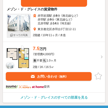
メゾン・ド・グレイスの賃貸物件
赤羽岩淵駅 歩
8
分 （南北線
など
）
赤羽駅 歩
9
分 （東北線
など
）
北赤羽駅 歩
14
分 （埼京線）
東京都北区赤羽台3丁目12-11
2階建 / 10年11ヶ月 / 木造
すべての写真
7.5
万円
（管理費4,000円）
不要
1.0ヶ月
敷
礼
2階 / 1K / 16.5㎡
お問い合わせ
（無料）
提供
メゾン・ド・グレイスのすべての部屋を見る