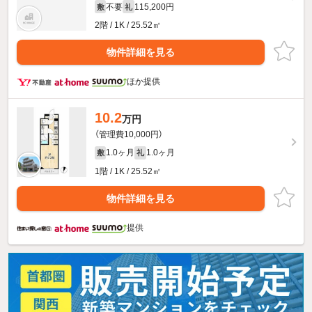
不要
115,200円
敷
礼
2階 / 1K / 25.52㎡
物件詳細を見る
ほか提供
10.2
万円
（管理費10,000円）
1.0ヶ月
1.0ヶ月
敷
礼
1階 / 1K / 25.52㎡
物件詳細を見る
提供