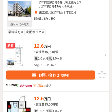
赤羽岩淵駅 歩
6
分 （南北線
など
）
北赤羽駅 歩
17
分 （埼京線）
東京都北区赤羽台３丁目1-9
5階建 / 8年 / RC
すべての写真
駐輪場あり
宅配ボックス
12.6
新着
万円
（管理費15,000円）
1.0ヶ月
1.0ヶ月
敷
礼
5階 / 1K / 25.6㎡
お問い合わせ
（無料）
提供
12.5
万円
（管理費15,000円）
1.0ヶ月
1.0ヶ月
敷
礼