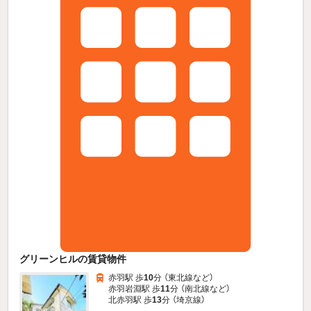
グリーンヒルの賃貸物件
赤羽駅 歩
10
分 （東北線
など
）
赤羽岩淵駅 歩
11
分 （南北線
など
）
北赤羽駅 歩
13
分 （埼京線）