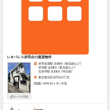
レオパレス赤羽台の賃貸物件
赤羽岩淵駅 歩
10
分 （南北線
など
）
赤羽駅 歩
10
分 （東北線
など
）
北赤羽駅 歩
15
分 （埼京線）
東京都北区赤羽台3丁目
2階建 / 40年10ヶ月 / 木造
すべての写真