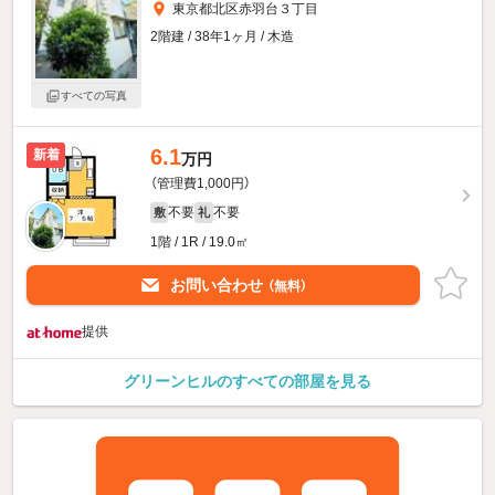
東京都北区赤羽台３丁目
2階建 / 38年1ヶ月 / 木造
すべての写真
6.1
新着
万円
（管理費1,000円）
不要
不要
敷
礼
1階 / 1R / 19.0㎡
お問い合わせ
（無料）
提供
グリーンヒルのすべての部屋を見る