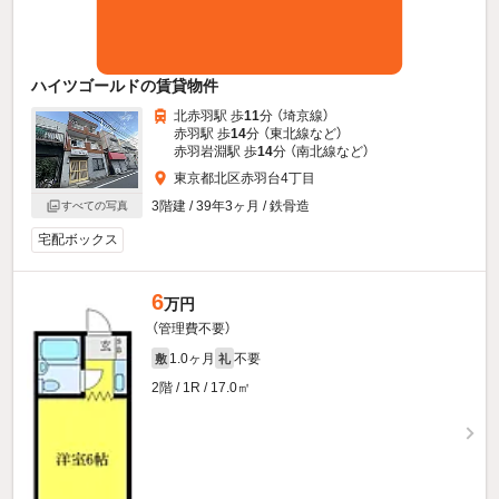
ハイツゴールドの賃貸物件
北赤羽駅 歩
11
分 （埼京線）
赤羽駅 歩
14
分 （東北線
など
）
赤羽岩淵駅 歩
14
分 （南北線
など
）
東京都北区赤羽台4丁目
3階建 / 39年3ヶ月 / 鉄骨造
すべての写真
宅配ボックス
6
万円
（管理費不要）
1.0ヶ月
不要
敷
礼
2階 / 1R / 17.0㎡