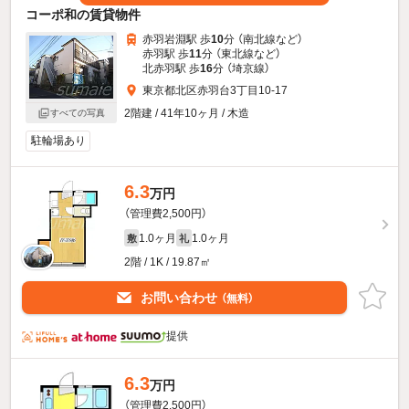
コーポ和の賃貸物件
赤羽岩淵駅 歩
10
分 （南北線
など
）
赤羽駅 歩
11
分 （東北線
など
）
北赤羽駅 歩
16
分 （埼京線）
東京都北区赤羽台3丁目10-17
2階建 / 41年10ヶ月 / 木造
すべての写真
駐輪場あり
6.3
万円
（管理費2,500円）
1.0ヶ月
1.0ヶ月
敷
礼
2階 / 1K / 19.87㎡
お問い合わせ
（無料）
提供
6.3
万円
（管理費2,500円）