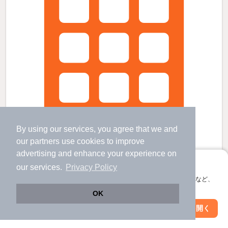
By using our services, you agree that we and
our
partners
use cookies to improve
advertising and enhance your experience on
アプリに切り替えて、サクサクお部屋探し
our services.
Privacy Policy
ブルーアステールの賃貸物件
会員登録なしですぐ使える。マップ検索やお気に入り保存など、
アプリ限定の便利な機能が使えます！
赤羽岩淵駅 歩
7
分 （南北線
など
）
OK
赤羽駅 歩
7
分 （東北線
など
）
Web版で続行
北赤羽駅 歩
18
分 （埼京線）
アプリを開く
市区町村を変更
絞り込み条件を変更
東京都北区赤羽台３