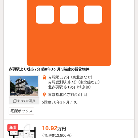
赤羽駅より徒歩7分 築8年3ヶ月 5階建の賃貸物件
赤羽駅 歩
7
分 （東北線
など
）
赤羽岩淵駅 歩
7
分 （南北線
など
）
北赤羽駅 歩
19
分 （埼京線）
東京都北区赤羽台3丁目
すべての写真
5階建 / 8年3ヶ月 / RC
宅配ボックス
10.92
新着
万円
（管理費13,800円）