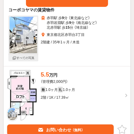
コーポコヤマの賃貸物件
赤羽駅 歩
9
分 （東北線
など
）
赤羽岩淵駅 歩
9
分 （南北線
など
）
北赤羽駅 歩
15
分 （埼京線）
東京都北区赤羽台3丁目
2階建 / 35年1ヶ月 / 木造
すべての写真
5.5
万円
（管理費2,000円）
1.0ヶ月
1.0ヶ月
敷
礼
2階 / 1K / 17.39㎡
お問い合わせ
（無料）