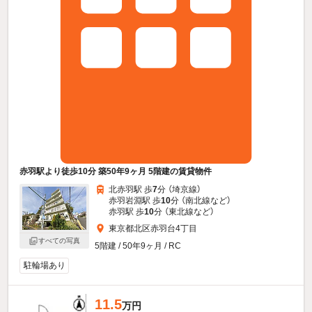
赤羽駅より徒歩10分 築50年9ヶ月 5階建の賃貸物件
北赤羽駅 歩
7
分 （埼京線）
赤羽岩淵駅 歩
10
分 （南北線
など
）
赤羽駅 歩
10
分 （東北線
など
）
東京都北区赤羽台4丁目
すべての写真
5階建 / 50年9ヶ月 / RC
駐輪場あり
11.5
万円