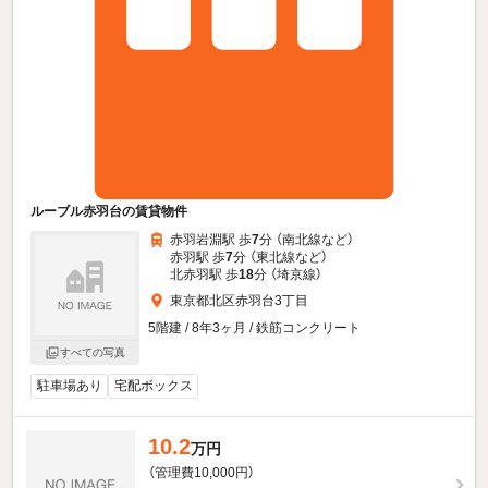
ルーブル赤羽台の賃貸物件
赤羽岩淵駅 歩
7
分 （南北線
など
）
赤羽駅 歩
7
分 （東北線
など
）
北赤羽駅 歩
18
分 （埼京線）
東京都北区赤羽台3丁目
5階建 / 8年3ヶ月 / 鉄筋コンクリート
すべての写真
駐車場あり
宅配ボックス
10.2
万円
（管理費10,000円）