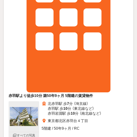
赤羽駅より徒歩10分 築50年9ヶ月 5階建の賃貸物件
北赤羽駅 歩
7
分 （埼京線）
赤羽駅 歩
10
分 （東北線
など
）
赤羽岩淵駅 歩
10
分 （南北線
など
）
東京都北区赤羽台４丁目
5階建 / 50年9ヶ月 / RC
すべての写真