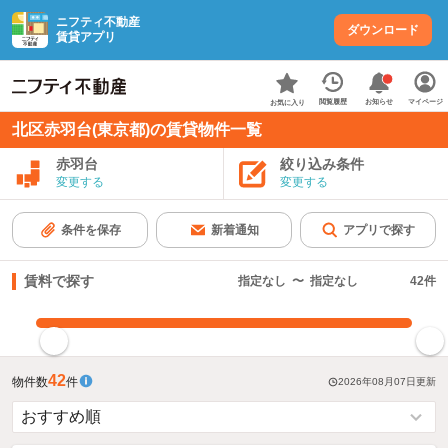
ニフティ不動産
ダウンロード
賃貸アプリ
お知らせ
閲覧履歴
マイページ
お気に入り
北区赤羽台(東京都)の賃貸物件一覧
赤羽台
絞り込み条件
変更する
変更する
条件を保存
新着通知
アプリで探す
賃料で探す
指定なし
〜
指定なし
42
件
指定した賃料で絞り込む
42
物件数
件
2026年08月07日
更新