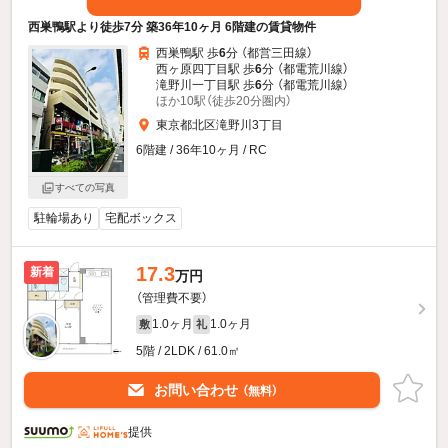
西巣鴨駅より徒歩7分 築36年10ヶ月 6階建の賃貸物件
西巣鴨駅 歩
6
分 （都営三田線）
西ヶ原四丁目駅 歩
6
分 （都電荒川線）
滝野川一丁目駅 歩
6
分 （都電荒川線）
ほか10駅（徒歩20分圏内）
東京都北区滝野川3丁目
6階建 / 36年10ヶ月 / RC
すべての写真
駐輪場あり
宅配ボックス
17.3
新着
万円
（管理費不要）
1.0ヶ月
1.0ヶ月
敷
礼
5階 / 2LDK / 61.0㎡
お問い合わせ
（無料）
提供