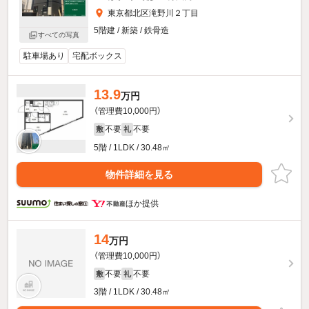
東京都北区滝野川２丁目
5階建 / 新築 / 鉄骨造
すべての写真
駐車場あり
宅配ボックス
13.9
万円
（管理費10,000円）
不要
不要
敷
礼
5階 / 1LDK / 30.48㎡
物件詳細を見る
ほか提供
14
万円
（管理費10,000円）
不要
不要
敷
礼
3階 / 1LDK / 30.48㎡