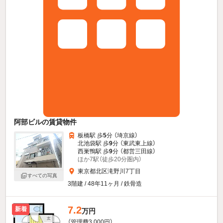
阿部ビルの賃貸物件
板橋駅 歩
5
分 （埼京線）
北池袋駅 歩
9
分 （東武東上線）
西巣鴨駅 歩
9
分 （都営三田線）
ほか7駅（徒歩20分圏内）
東京都北区滝野川7丁目
すべての写真
3階建 / 48年11ヶ月 / 鉄骨造
7.2
新着
万円
（管理費3,000円）