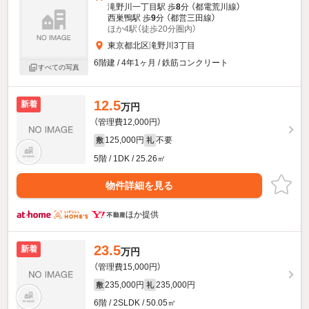
滝野川一丁目駅 歩
8
分 （都電荒川線）
西巣鴨駅 歩
9
分 （都営三田線）
ほか4駅（徒歩20分圏内）
東京都北区滝野川3丁目
6階建 / 4年1ヶ月 / 鉄筋コンクリート
すべての写真
12.5
新着
万円
（管理費12,000円）
125,000円
不要
敷
礼
5階 / 1DK / 25.26㎡
物件詳細を見る
ほか提供
23.5
新着
万円
（管理費15,000円）
235,000円
235,000円
敷
礼
6階 / 2SLDK / 50.05㎡