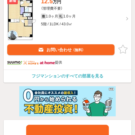
12.5
新着
万円
（管理費不要）
1.0ヶ月
1.0ヶ月
敷
礼
5階 / 1LDK / 43.0㎡
お問い合わせ
（無料）
提供
フジマンションのすべての部屋を見る