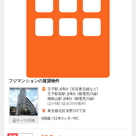
フジマンションの賃貸物件
王子駅 歩
5
分 （京浜東北線
など
）
王子駅前駅 歩
5
分 （都電荒川線）
飛鳥山駅 歩
6
分 （都電荒川線）
ほか6駅（徒歩20分圏内）
東京都北区滝野川2丁目
6階建 / 51年3ヶ月 / RC
すべての写真