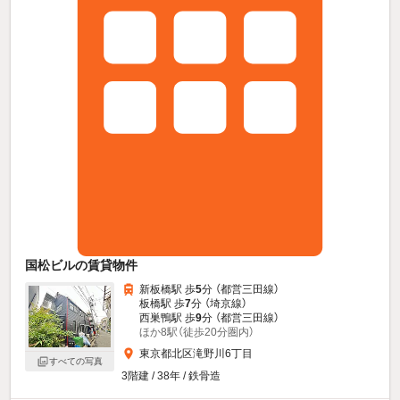
国松ビルの賃貸物件
新板橋駅 歩
5
分 （都営三田線）
板橋駅 歩
7
分 （埼京線）
西巣鴨駅 歩
9
分 （都営三田線）
ほか8駅（徒歩20分圏内）
東京都北区滝野川6丁目
すべての写真
3階建 / 38年 / 鉄骨造