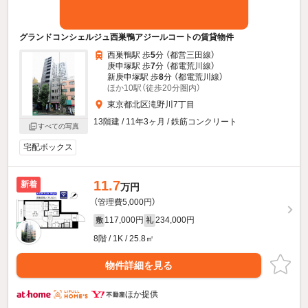
グランドコンシェルジュ西巣鴨アジールコートの賃貸物件
西巣鴨駅 歩
5
分 （都営三田線）
庚申塚駅 歩
7
分 （都電荒川線）
新庚申塚駅 歩
8
分 （都電荒川線）
ほか10駅（徒歩20分圏内）
東京都北区滝野川7丁目
13階建 / 11年3ヶ月 / 鉄筋コンクリート
すべての写真
宅配ボックス
11.7
新着
万円
（管理費5,000円）
117,000円
234,000円
敷
礼
8階 / 1K / 25.8㎡
物件詳細を見る
ほか提供