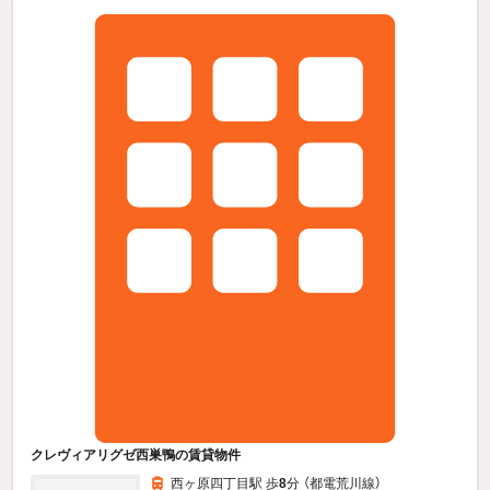
クレヴィアリグゼ西巣鴨の賃貸物件
西ヶ原四丁目駅 歩
8
分 （都電荒川線）