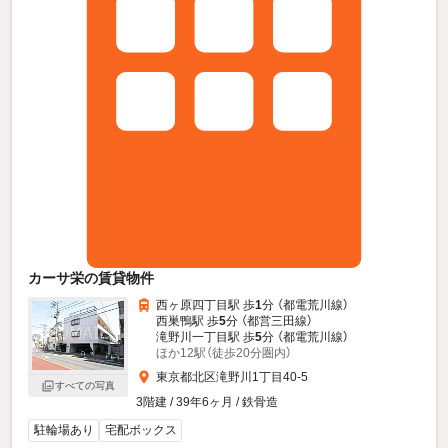
カーサ栄の賃貸物件
西ヶ原四丁目駅 歩
1
分 （都電荒川線）
西巣鴨駅 歩
5
分 （都営三田線）
滝野川一丁目駅 歩
5
分 （都電荒川線）
ほか12駅（徒歩20分圏内）
東京都北区滝野川1丁目40-5
すべての写真
3階建 / 39年6ヶ月 / 鉄骨造
駐輪場あり
宅配ボックス