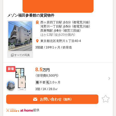
メゾン福田参番館の賃貸物件
西ヶ原四丁目駅 歩
1
分 （都電荒川線）
滝野川一丁目駅 歩
5
分 （都電荒川線）
西巣鴨駅 歩
6
分 （都営三田線）
ほか12駅（徒歩20分圏内）
東京都北区滝野川１丁目40-4
3階建 / 18年1ヶ月 / 鉄骨造
すべての写真
8.5
新着
万円
（管理費8,500円）
不要
1.0ヶ月
敷
礼
3階 / 1K / 28.0㎡
お問い合わせ
（無料）
提供