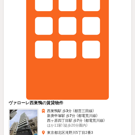
ヴァローレ西巣鴨の賃貸物件
西巣鴨駅 歩
3
分 （都営三田線）
新庚申塚駅 歩
7
分 （都電荒川線）
西ヶ原四丁目駅 歩
7
分 （都電荒川線）
ほか11駅（徒歩20分圏内）
東京都北区滝野川5丁目2番3