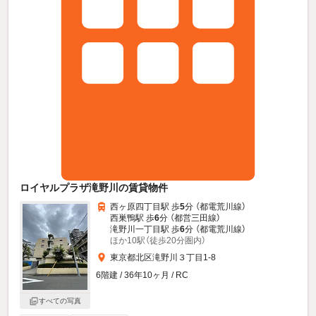
ロイヤルプラザ滝野川の賃貸物件
西ヶ原四丁目駅 歩
5
分 （都電荒川線）
西巣鴨駅 歩
6
分 （都営三田線）
滝野川一丁目駅 歩
6
分 （都電荒川線）
ほか10駅（徒歩20分圏内）
東京都北区滝野川３丁目1-8
6階建 / 36年10ヶ月 / RC
すべての写真