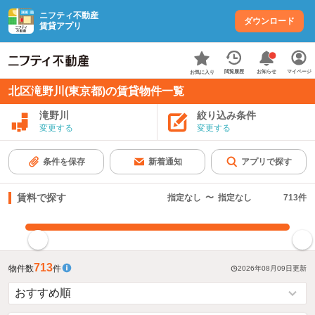
ニフティ不動産
ダウンロード
賃貸アプリ
お知らせ
閲覧履歴
マイページ
お気に入り
北区滝野川(東京都)の賃貸物件一覧
滝野川
絞り込み条件
変更する
変更する
条件を保存
新着通知
アプリで探す
賃料で探す
指定なし
〜
指定なし
713
件
指定した賃料で絞り込む
713
物件数
件
2026年08月09日
更新