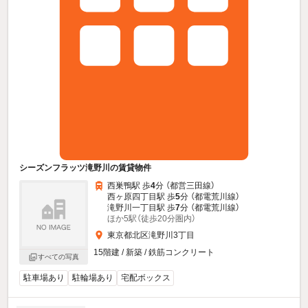
シーズンフラッツ滝野川の賃貸物件
西巣鴨駅 歩
4
分 （都営三田線）
西ヶ原四丁目駅 歩
5
分 （都電荒川線）
滝野川一丁目駅 歩
7
分 （都電荒川線）
ほか5駅（徒歩20分圏内）
東京都北区滝野川3丁目
15階建 / 新築 / 鉄筋コンクリート
すべての写真
駐車場あり
駐輪場あり
宅配ボックス