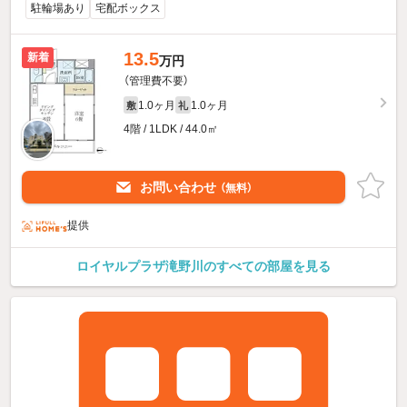
駐輪場あり
宅配ボックス
13.5
新着
万円
（管理費不要）
1.0ヶ月
1.0ヶ月
敷
礼
4階 / 1LDK / 44.0㎡
お問い合わせ
（無料）
提供
ロイヤルプラザ滝野川のすべての部屋を見る