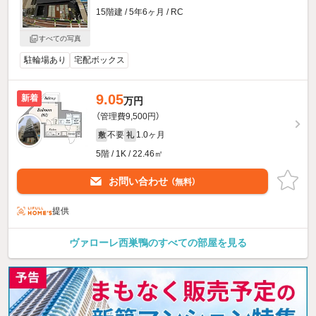
15階建 / 5年6ヶ月 / RC
すべての写真
駐輪場あり
宅配ボックス
9.05
新着
万円
（管理費9,500円）
不要
1.0ヶ月
敷
礼
5階 / 1K / 22.46㎡
お問い合わせ
（無料）
提供
ヴァローレ西巣鴨のすべての部屋を見る