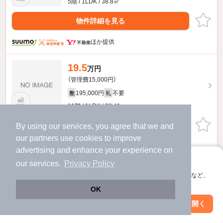
5階 / 1LDK / 38.8㎡
物件詳細を見る
ほか提供
19.5
万円
（管理費15,000円）
195,000円
不要
敷
礼
11階 / 1LDK / 38.41㎡
物件詳細を見る
By using our services, you agree that we and
our
partners
use cookies to improve
ほか提供
advertising and enhance your experience on
アプリに切り替えて、サクサクお部屋探し
our services.
Privacy Policy
17.5
万円
会員登録なしですぐ使える。マップ検索やお気に入り保存など、
（管理費15,000円）
アプリ限定の便利な機能が使えます！
OK
175,000円
不要
敷
礼
Web版で続行
アプリを開く
市区町村を変更
絞り込み条件を変更
6階 / 1LDK / 38.41㎡