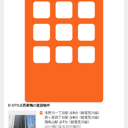
D-STYLE西巣鴨の賃貸物件
滝野川一丁目駅 歩
5
分 （都電荒川線）
西ヶ原四丁目駅 歩
6
分 （都電荒川線）
飛鳥山駅 歩
7
分 （都電荒川線）
ほか9駅（徒歩20分圏内）