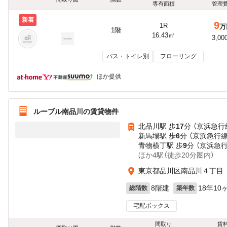
専有面積
管理
新着
9
1R
万
1階
16.43㎡
3,00
バス・トイレ別
フローリング
ほか提供
ルーブル南品川の賃貸物件
北品川駅 歩
17
分 （京浜急行
新馬場駅 歩
6
分 （京浜急行線
青物横丁駅 歩
9
分 （京浜急
ほか4駅（徒歩20分圏内）
東京都品川区南品川４丁目
8階建
18年10
総階数
築年数
宅配ボックス
間取り
賃