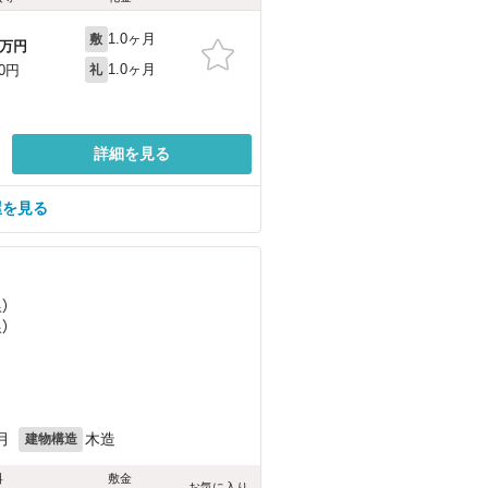
1.0ヶ月
敷
万円
1.0ヶ月
00円
礼
詳細を見る
屋を見る
）
）
）
月
木造
建物構造
料
敷金
お気に入り