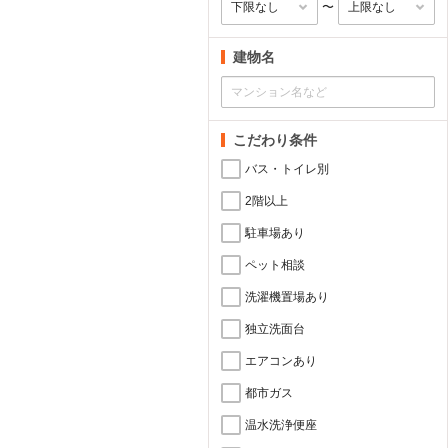
〜
建物名
こだわり条件
バス・トイレ別
2階以上
駐車場あり
ペット相談
洗濯機置場あり
独立洗面台
エアコンあり
都市ガス
温水洗浄便座