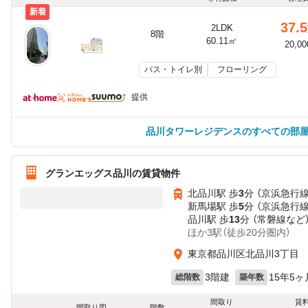
新着
37.5
2LDK
8階
60.11㎡
20,0
バス・トイレ別
フローリング
提供
品川タワーレジデンスのすべての部
グランエッグス品川の賃貸物件
北品川駅 歩
3
分 （京浜急行線
新馬場駅 歩
5
分 （京浜急行線
品川駅 歩
13
分 （常磐線
など
ほか3駅（徒歩20分圏内）
東京都品川区北品川3丁目
3階建
15年5ヶ
総階数
築年数
間取り
賃
間取り図
階数