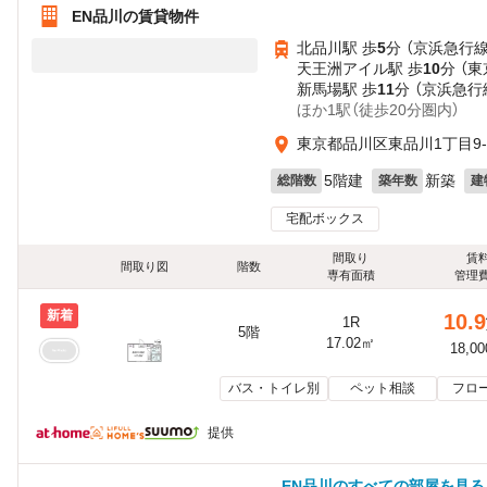
EN品川の賃貸物件
北品川駅 歩
5
分 （京浜急行線
天王洲アイル駅 歩
10
分 （
新馬場駅 歩
11
分 （京浜急行
ほか1駅（徒歩20分圏内）
東京都品川区東品川1丁目9-
5階建
新築
総階数
築年数
建
宅配ボックス
間取り
賃
間取り図
階数
専有面積
管理
新着
10.9
1R
5階
17.02㎡
18,0
バス・トイレ別
ペット相談
フロ
提供
EN品川のすべての部屋を見る