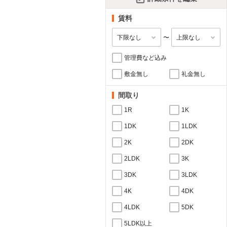
賃料
〜
管理費など込み
敷金無し
礼金無し
間取り
1R
1K
1DK
1LDK
2K
2DK
2LDK
3K
3DK
3LDK
4K
4DK
4LDK
5DK
5LDK以上