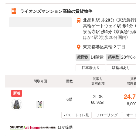
ライオンズマンション高輪の賃貸物件
北品川駅 歩
20
分 （京浜急行
高輪ゲートウェイ駅 歩
1
分 
泉岳寺駅 歩
4
分 （京浜急行
ほか4駅（徒歩20分圏内）
東京都港区高輪２丁目
14階建
28年6
総階数
築年数
駐車場あり
駐輪場あり
間取り
賃
間取り図
階数
専有面積
管理
新着
24.7
2LDK
6階
60.92㎡
8,00
バス・トイレ別
フローリング
オー
ほか提供