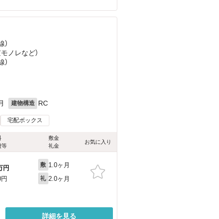
線）
京モノレ
など
）
線）
月
RC
建物構造
宅配ボックス
料
敷金
お気に入り
費等
礼金
1.0ヶ月
敷
万円
2.0ヶ月
0円
礼
詳細を見る