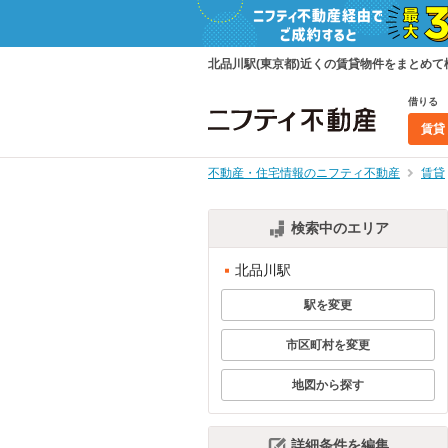
北品川駅(東京都)近くの賃貸物件をまとめ
借りる
賃貸
不動産・住宅情報のニフティ不動産
賃貸
検索中のエリア
北品川駅
駅を変更
市区町村を変更
地図から探す
詳細条件を編集