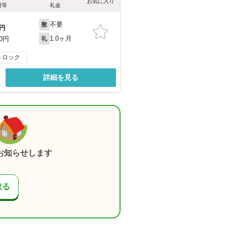
お気に入り
費等
礼金
不要
敷
円
1.0ヶ月
00円
礼
トロック
詳細を見る
お知らせします
取る