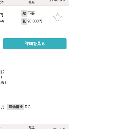
費等
礼金
不要
敷
円
90,000円
0円
礼
詳細を見る
線）
）
行線）
ヶ月
RC
建物構造
料
敷金