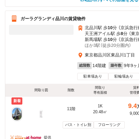
ガーラグランディ品川の賃貸物件
北品川駅 歩
10
分 （京浜急行
天王洲アイル駅 歩
8
分 （東
新馬場駅 歩
10
分 （京浜急行
ほか3駅（徒歩20分圏内）
東京都品川区東品川1丁目
14階建
9年9ヶ
総階数
築年数
駐車場あり
駐輪場あり
間取り
賃
間取り図
階数
専有面積
管理
新着
9.4
1K
11階
20.48㎡
9,00
バス・トイレ別
フローリング
提供