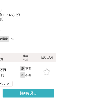
）
東京モノレ
など
）
線）
1
RC
物構造
料
敷金
お気に入り
費等
礼金
不要
敷
万円
不要
00円
礼
ーリング
詳細を見る