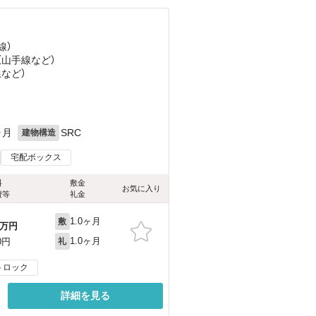
線）
（山手線
など
）
線
など
）
ヶ月
SRC
建物構造
宅配ボックス
料
敷金
お気に入り
費等
礼金
1.0ヶ月
敷
万円
1.0ヶ月
0円
礼
トロック
詳細を見る