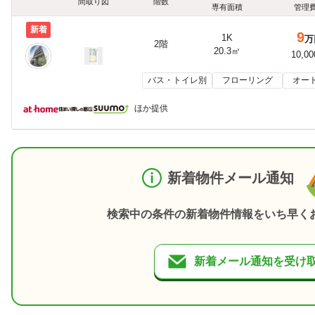
間取り図
階数
専有面積
管理
新着
9
1K
万
2階
20.3㎡
10,0
バス・トイレ別
フローリング
オー
ほか提供
新着物件メール通知
検索中の条件の新着物件情報をいち早く
新着メール通知を受け