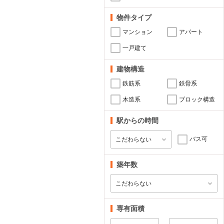
物件タイプ
マンション
アパート
一戸建て
建物構造
鉄筋系
鉄骨系
木造系
ブロック構造
駅からの時間
バス可
築年数
専有面積