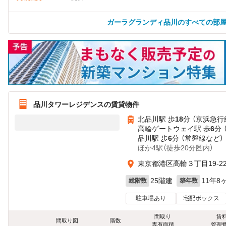
ガーラグランディ品川のすべての部
品川タワーレジデンスの賃貸物件
北品川駅 歩
18
分 （京浜急行
高輪ゲートウェイ駅 歩
6
分 
品川駅 歩
6
分 （常磐線
など
）
ほか4駅（徒歩20分圏内）
東京都港区高輪３丁目19-2
25階建
11年8
総階数
築年数
駐車場あり
宅配ボックス
間取り
賃
間取り図
階数
専有面積
管理