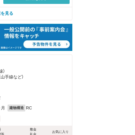
屋を見る
線）
（山手線
など
）
2
ヶ月
RC
建物構造
料
敷金
お気に入り
費等
礼金