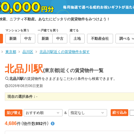
て検索、ニフティ不動産。あなたにピッタリの賃貸物件をみつけよう！
マンションを買う
一戸建てを買う
建てる
新築
中古
新築
中古
土地
不動産会社
調べる
東京都
品川区
北品川駅近くの賃貸物件を探す
北品川駅
(東京都)近くの賃貸物件一覧
北品川駅
の賃貸物件をさまざまなこだわり条件から検索できます。
2026年08月06日
更新
現在の選択条件：
-
絞り込み
並び替え
＆
4,686
件
（物件数
892
件）