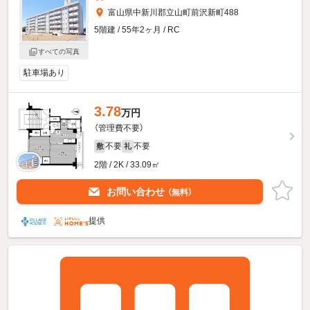
富山県中新川郡立山町前沢新町488
5階建 / 55年2ヶ月 / RC
すべての写真
駐車場あり
3.78
万円
（管理費不要）
不要
不要
敷
礼
2階 / 2K / 33.09㎡
お問い合わせ
（無料）
提供