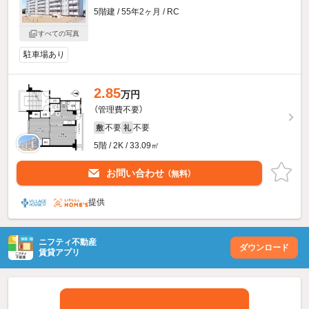
5階建 / 55年2ヶ月 / RC
すべての写真
駐車場あり
2.85
万円
（管理費不要）
不要
不要
敷
礼
5階 / 2K / 33.09㎡
お問い合わせ
（無料）
提供
ニフティ不動産
ダウンロード
賃貸アプリ