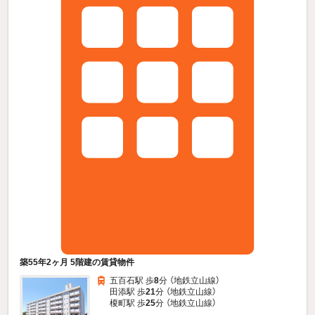
築55年2ヶ月 5階建の賃貸物件
五百石駅 歩
8
分 （地鉄立山線）
田添駅 歩
21
分 （地鉄立山線）
榎町駅 歩
25
分 （地鉄立山線）