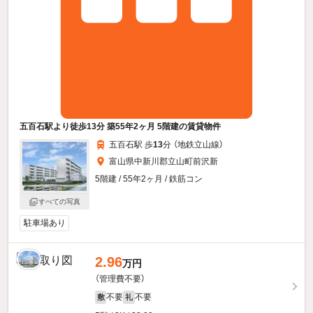
五百石駅より徒歩13分 築55年2ヶ月 5階建の賃貸物件
五百石駅 歩
13
分 （地鉄立山線）
富山県中新川郡立山町前沢新
5階建 / 55年2ヶ月 / 鉄筋コン
すべての写真
駐車場あり
2.96
万円
（管理費不要）
不要
不要
敷
礼