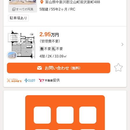
富山県中新川郡立山町前沢新町488
5階建 / 55年2ヶ月 / RC
すべての写真
駐車場あり
2.95
万円
（管理費不要）
不要
不要
敷
礼
4階 / 2K / 33.09㎡
お問い合わせ
（無料）
提供