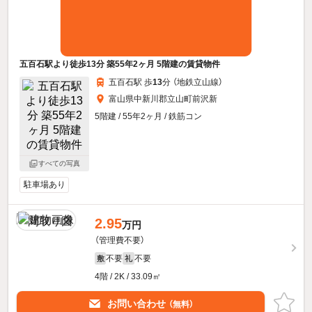
五百石駅より徒歩13分 築55年2ヶ月 5階建の賃貸物件
五百石駅 歩
13
分 （地鉄立山線）
富山県中新川郡立山町前沢新
5階建 / 55年2ヶ月 / 鉄筋コン
すべての写真
駐車場あり
2.95
万円
（管理費不要）
不要
不要
敷
礼
4階 / 2K / 33.09㎡
お問い合わせ
（無料）