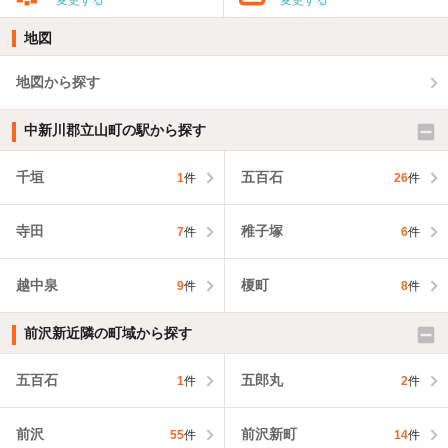
変更する
変更する
地図
地図から探す
中新川郡立山町の駅から探す
千垣
五百石
1
件
26
件
寺田
稚子塚
7
件
6
件
越中泉
榎町
9
件
8
件
前沢新近隣の町域から探す
五百石
五郎丸
1
件
2
件
前沢
前沢新町
55
件
14
件