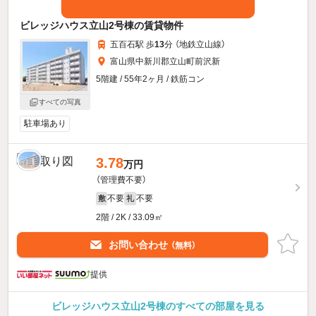
ビレッジハウス立山2号棟の賃貸物件
五百石駅 歩
13
分 （地鉄立山線）
富山県中新川郡立山町前沢新
5階建 / 55年2ヶ月 / 鉄筋コン
すべての写真
駐車場あり
3.78
万円
（管理費不要）
不要
不要
敷
礼
2階 / 2K / 33.09㎡
お問い合わせ
（無料）
提供
ビレッジハウス立山2号棟のすべての部屋を見る