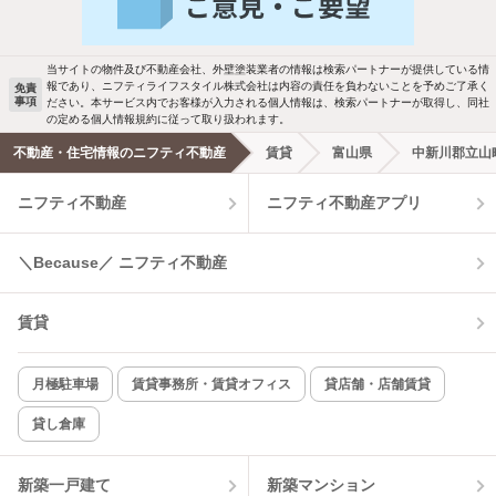
駐車場あり
ペット相談
当サイトの物件及び不動産会社、外壁塗装業者の情報は検索パートナーが提供している情
報であり、ニフティライフスタイル株式会社は内容の責任を負わないことを予めご了承く
免責
事項
ださい。本サービス内でお客様が入力される個人情報は、検索パートナーが取得し、同社
洗濯機置場あり
独立洗面台
の定める個人情報規約に従って取り扱われます。
不動産・住宅情報のニフティ不動産
賃貸
富山県
中新川郡立山
エアコンあり
都市ガス
ニフティ不動産
ニフティ不動産アプリ
温水洗浄便座
オートロック
＼Because／ ニフティ不動産
コンロ2口以上
追焚き機能
賃貸
TV付インターホン
角部屋
新着のみ
インターネット無料
月極駐車場
賃貸事務所・賃貸オフィス
貸店舗・店舗賃貸
貸し倉庫
該当件数:
物件一覧に反映
12
件
新築一戸建て
新築マンション