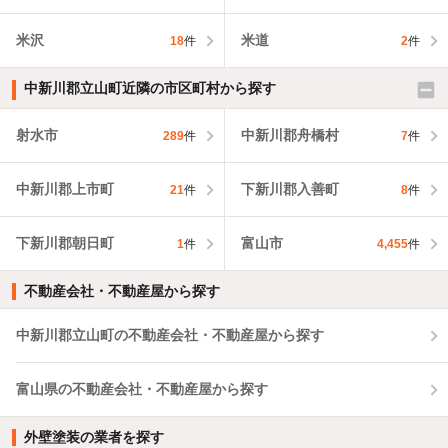
米沢
米道
18
件
2
件
中新川郡立山町近隣の市区町村から探す
射水市
中新川郡舟橋村
289
件
7
件
中新川郡上市町
下新川郡入善町
21
件
8
件
下新川郡朝日町
富山市
1
件
4,455
件
不動産会社・不動産屋から探す
中新川郡立山町の不動産会社・不動産屋から探す
富山県の不動産会社・不動産屋から探す
外壁塗装の業者を探す