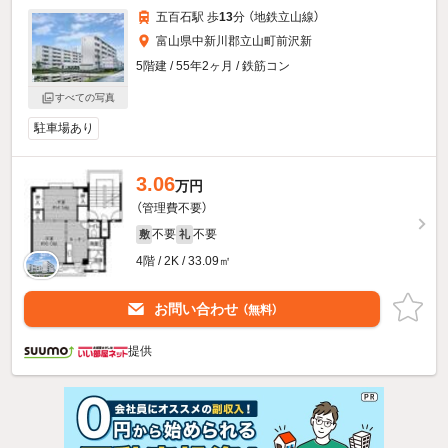
五百石駅 歩
13
分 （地鉄立山線）
富山県中新川郡立山町前沢新
5階建 / 55年2ヶ月 / 鉄筋コン
すべての写真
駐車場あり
3.06
万円
（管理費不要）
不要
不要
敷
礼
4階 / 2K / 33.09㎡
お問い合わせ
（無料）
提供