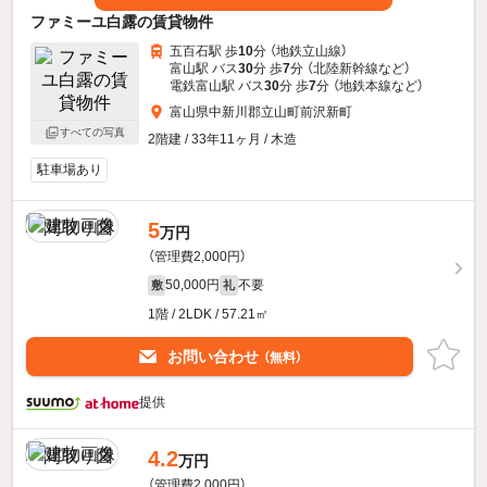
ファミーユ白露の賃貸物件
五百石駅 歩
10
分 （地鉄立山線）
富山駅 バス
30
分 歩
7
分 （北陸新幹線
など
）
電鉄富山駅 バス
30
分 歩
7
分 （地鉄本線
など
）
富山県中新川郡立山町前沢新町
すべての写真
2階建 / 33年11ヶ月 / 木造
駐車場あり
5
万円
（管理費2,000円）
50,000円
不要
敷
礼
1階 / 2LDK / 57.21㎡
お問い合わせ
（無料）
提供
4.2
万円
（管理費2,000円）