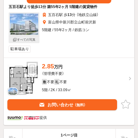
五百石駅より徒歩13分 築55年2ヶ月 5階建の賃貸物件
五百石駅 歩
13
分 （地鉄立山線）
富山県中新川郡立山町前沢新
5階建 / 55年2ヶ月 / 鉄筋コン
すべての写真
駐車場あり
2.85
万円
（管理費不要）
不要
不要
敷
礼
5階 / 2K / 33.09㎡
お問い合わせ
（無料）
提供
1ページ目
前へ
次へ