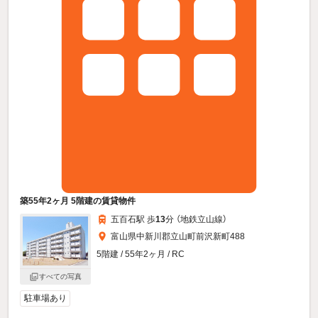
築55年2ヶ月 5階建の賃貸物件
五百石駅 歩
13
分 （地鉄立山線）
富山県中新川郡立山町前沢新町488
5階建 / 55年2ヶ月 / RC
すべての写真
駐車場あり