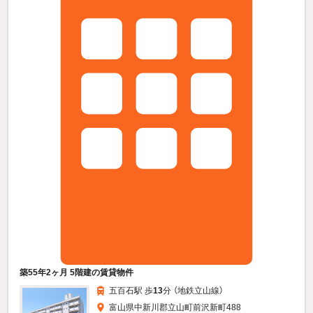
築55年2ヶ月 5階建の賃貸物件
五百石駅 歩
13
分 （地鉄立山線）
富山県中新川郡立山町前沢新町488