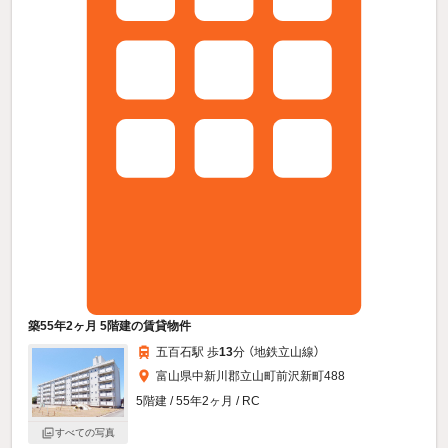
築55年2ヶ月 5階建の賃貸物件
五百石駅 歩
13
分 （地鉄立山線）
富山県中新川郡立山町前沢新町488
5階建 / 55年2ヶ月 / RC
すべての写真