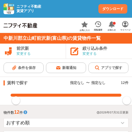
ニフティ不動産
ダウンロード
賃貸アプリ
お知らせ
閲覧履歴
マイページ
お気に入り
中新川郡立山町前沢新(富山県)の賃貸物件一覧
前沢新
絞り込み条件
変更する
変更する
条件を保存
新着通知
アプリで探す
賃料で探す
指定なし
〜
指定なし
12
件
指定した賃料で絞り込む
12
物件数
件
2026年07月31日
更新