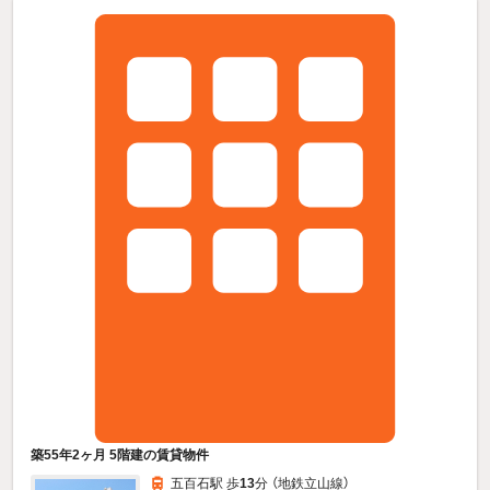
築55年2ヶ月 5階建の賃貸物件
五百石駅 歩
13
分 （地鉄立山線）