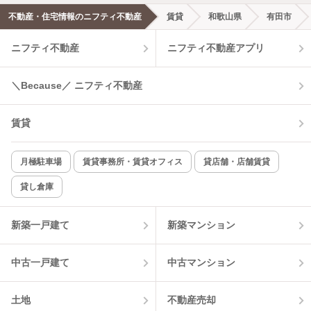
不動産・住宅情報のニフティ不動産
賃貸
和歌山県
有田市
エアコンあり
都市ガス
ニフティ不動産
ニフティ不動産アプリ
温水洗浄便座
オートロック
＼Because／ ニフティ不動産
コンロ2口以上
追焚き機能
賃貸
TV付インターホン
角部屋
新着のみ
インターネット無料
月極駐車場
賃貸事務所・賃貸オフィス
貸店舗・店舗賃貸
貸し倉庫
該当件数:
物件一覧に反映
7
件
新築一戸建て
新築マンション
中古一戸建て
中古マンション
土地
不動産売却