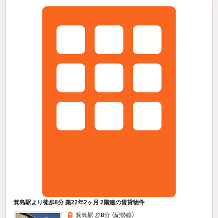
箕島駅より徒歩8分 築22年2ヶ月 2階建の賃貸物件
箕島駅 歩
8
分 （紀勢線）