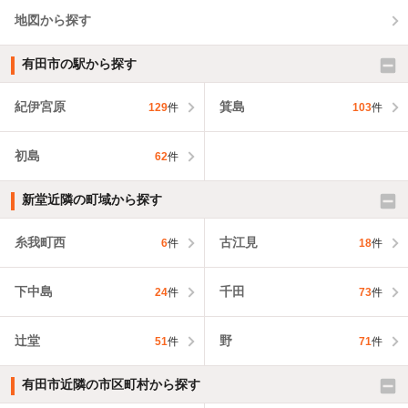
地図から探す
有田市の駅から探す
紀伊宮原
箕島
129
件
103
件
初島
62
件
新堂近隣の町域から探す
糸我町西
古江見
6
件
18
件
下中島
千田
24
件
73
件
辻堂
野
51
件
71
件
有田市近隣の市区町村から探す