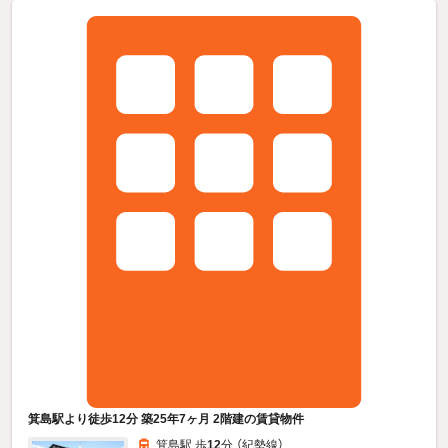
箕島駅より徒歩12分 築25年7ヶ月 2階建の賃貸物件
箕島駅 歩
12
分 （紀勢線）