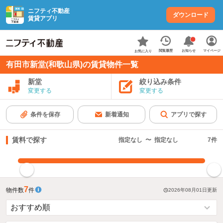
ニフティ不動産
ダウンロード
賃貸アプリ
お知らせ
閲覧履歴
マイページ
お気に入り
有田市新堂(和歌山県)の賃貸物件一覧
新堂
絞り込み条件
変更する
変更する
条件を保存
新着通知
アプリで探す
賃料で探す
指定なし
〜
指定なし
7
件
指定した賃料で絞り込む
7
物件数
件
2026年08月01日
更新