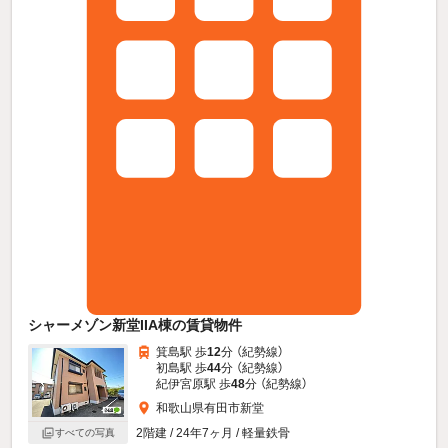
シャーメゾン新堂IIA棟の賃貸物件
箕島駅 歩
12
分 （紀勢線）
初島駅 歩
44
分 （紀勢線）
紀伊宮原駅 歩
48
分 （紀勢線）
和歌山県有田市新堂
2階建 / 24年7ヶ月 / 軽量鉄骨
すべての写真