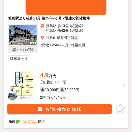
箕島駅より徒歩13分 築25年7ヶ月 2階建の賃貸物件
箕島駅 歩
13
分 （紀勢線）
初島駅 歩
43
分 （紀勢線）
和歌山県有田市新堂
2階建 / 25年7ヶ月 / 軽量鉄骨
すべての写真
駐車場あり
4.9
万円
（管理費5,000円）
10,000円
60,000円
敷
礼
2階 / 3K / 54.0㎡
お問い合わせ
（無料）
提供