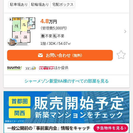
駐車場あり
駐輪場あり
宅配ボックス
4.8
万円
（管理費5,000円）
不要
不要
敷
礼
1階 / 3DK / 54.07㎡
お問い合わせ
（無料）
ほか提供
シャーメゾン新堂IIA棟のすべての部屋を見る