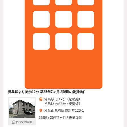
箕島駅より徒歩12分 築25年7ヶ月 2階建の賃貸物件
箕島駅 歩
12
分 （紀勢線）
初島駅 歩
44
分 （紀勢線）
和歌山県有田市新堂126-1
2階建 / 25年7ヶ月 / 軽量鉄骨
すべての写真