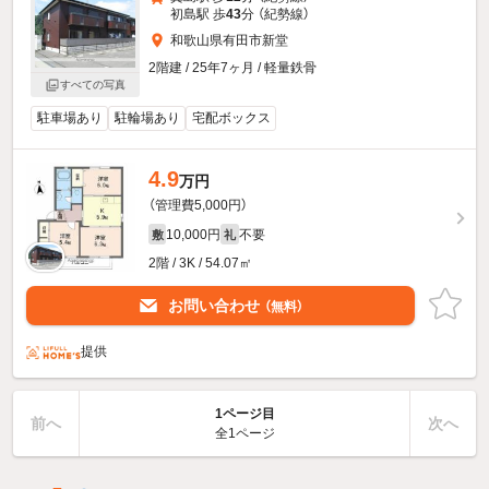
初島駅 歩
43
分 （紀勢線）
和歌山県有田市新堂
2階建 / 25年7ヶ月 / 軽量鉄骨
すべての写真
駐車場あり
駐輪場あり
宅配ボックス
4.9
万円
（管理費5,000円）
10,000円
不要
敷
礼
2階 / 3K / 54.07㎡
お問い合わせ
（無料）
提供
1ページ目
前へ
次へ
全1ページ