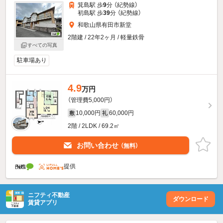
箕島駅 歩
9
分 （紀勢線）
初島駅 歩
39
分 （紀勢線）
和歌山県有田市新堂
2階建 / 22年2ヶ月 / 軽量鉄骨
すべての写真
駐車場あり
4.9
万円
（管理費5,000円）
10,000円
60,000円
敷
礼
2階 / 2LDK / 69.2㎡
お問い合わせ
（無料）
提供
ニフティ不動産
ダウンロード
賃貸アプリ