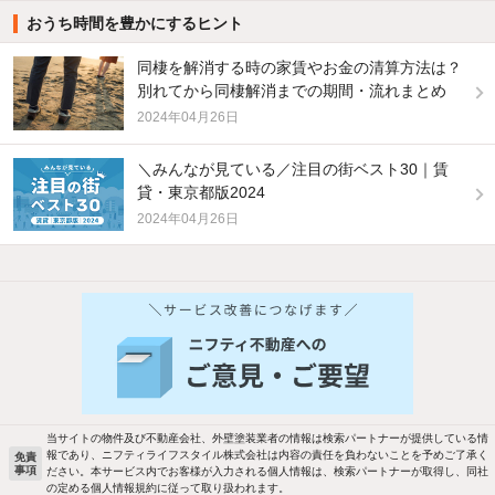
おうち時間を豊かにするヒント
同棲を解消する時の家賃やお金の清算方法は？
別れてから同棲解消までの期間・流れまとめ
2024年04月26日
＼みんなが見ている／注目の街ベスト30｜賃
貸・東京都版2024
2024年04月26日
他の人はこんな条件で絞り込んでいます！
人気のこだわり条件
バス・トイレ別
2階以上
駐車場あり
ペット相談
当サイトの物件及び不動産会社、外壁塗装業者の情報は検索パートナーが提供している情
報であり、ニフティライフスタイル株式会社は内容の責任を負わないことを予めご了承く
免責
事項
ださい。本サービス内でお客様が入力される個人情報は、検索パートナーが取得し、同社
洗濯機置場あり
独立洗面台
の定める個人情報規約に従って取り扱われます。