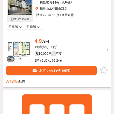
初島駅 歩
39
分 （紀勢線）
和歌山県有田市新堂
2階建 / 22年2ヶ月 / 軽量鉄骨
すべての写真
駐車場あり
駐輪場あり
4.9
万円
（管理費5,000円）
10,000円
不要
敷
礼
2階 / 2LDK / 69.24㎡
お問い合わせ
（無料）
提供