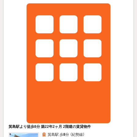
箕島駅より徒歩8分 築22年2ヶ月 2階建の賃貸物件
箕島駅 歩
8
分 （紀勢線）