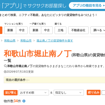
をまとめて検索、ニフティ不動産。あなたにピッタリの賃貸物件をみつけよう！
マンションを買う
一戸建てを買う
建てる
新築
中古
新築
中古
土地
不動産会社
調べる
和歌山県
和歌山市
堀止南ノ丁の賃貸物件を探す
和歌山市堀止南ノ丁
(和歌山県)の賃貸物
一覧
和歌山市堀止南ノ丁
の賃貸物件をさまざまなこだわり条件から検索できます
2026年07月19日
更新
現在の選択条件：
-
絞り込み
並び替え
＆
34
物件数
件