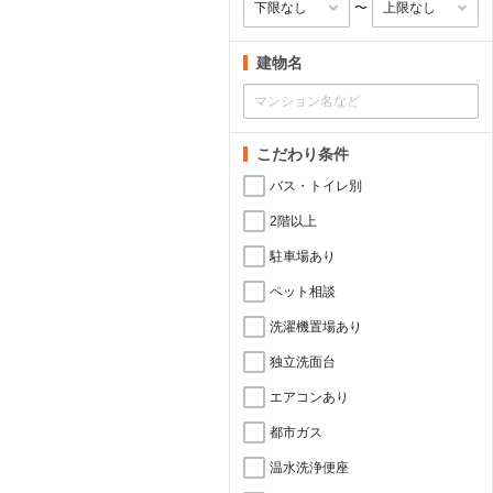
〜
建物名
こだわり条件
バス・トイレ別
2階以上
駐車場あり
ペット相談
洗濯機置場あり
独立洗面台
エアコンあり
都市ガス
温水洗浄便座