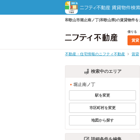
和歌山市堀止南ノ丁(和歌山県)の賃貸物件
借りる
賃貸
不動産・住宅情報のニフティ不動産
賃貸
検索中のエリア
堀止南ノ丁
駅を変更
市区町村を変更
地図から探す
詳細条件を編集