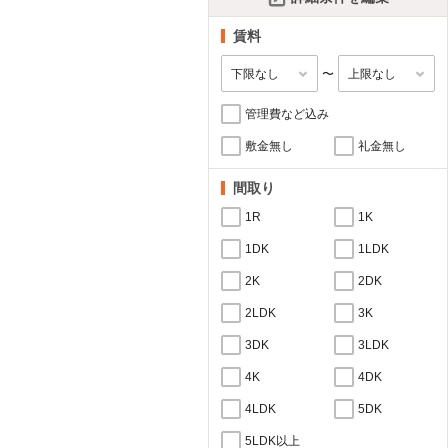
賃料
〜
管理費など込み
敷金無し
礼金無し
間取り
1R
1K
1DK
1LDK
2K
2DK
2LDK
3K
3DK
3LDK
4K
4DK
4LDK
5DK
5LDK以上