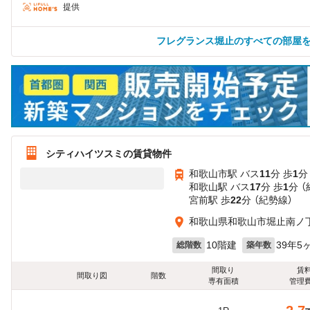
提供
フレグランス堀止のすべての部屋
シティハイツスミの賃貸物件
和歌山市駅 バス
11
分 歩
1
分
和歌山駅 バス
17
分 歩
1
分 
宮前駅 歩
22
分 （紀勢線）
和歌山県和歌山市堀止南ノ
10階建
39年5
総階数
築年数
間取り
賃
間取り図
階数
専有面積
管理