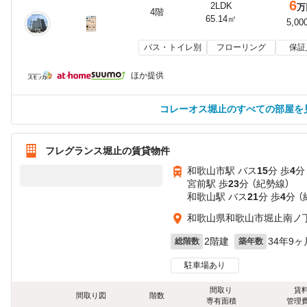
6
2LDK
万
4階
65.14㎡
5,00
バス・トイレ別
フローリング
保証
ほか提供
コレーオス堀止のすべての部屋を
フレグランス堀止の賃貸物件
和歌山市駅 バス
15
分 歩
4
分
宮前駅 歩
23
分 （紀勢線）
和歌山駅 バス
21
分 歩
4
分 
和歌山県和歌山市堀止南ノ
2階建
34年9ヶ
総階数
築年数
駐車場あり
間取り
賃
間取り図
階数
専有面積
管理