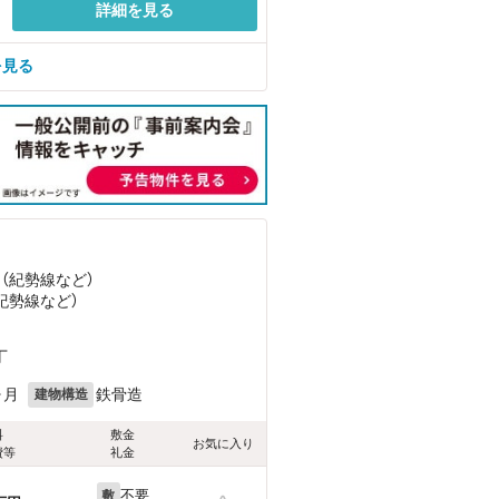
詳細を見る
を見る
 （紀勢線
など
）
（紀勢線
など
）
丁
ヶ月
鉄骨造
建物構造
料
敷金
お気に入り
費等
礼金
不要
敷