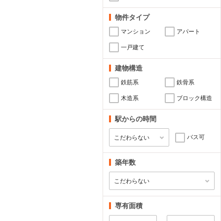
物件タイプ
マンション
アパート
一戸建て
建物構造
鉄筋系
鉄骨系
木造系
ブロック構造
駅からの時間
バス可
築年数
専有面積