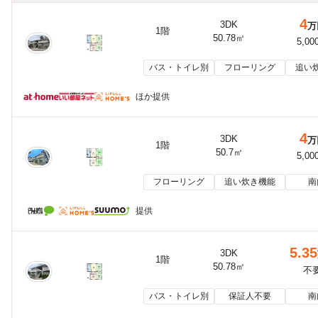
4
3DK
万
1階
50.78㎡
5,00
バス・トイレ別
フローリング
追い
ほか提供
4
3DK
万
1階
50.7㎡
5,00
フローリング
追い炊き機能
南
提供
5.35
3DK
1階
50.78㎡
不
バス・トイレ別
保証人不要
南