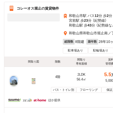
コレーオス堀止の賃貸物件
和歌山市駅 バス
12
分 歩
2
分
宮前駅 歩
23
分 （紀勢線）
和歌山駅 歩
43
分 （紀勢線
な
和歌山県和歌山市堀止南ノ
8階建
28年10
総階数
築年数
駐車場あり
駐輪場あり
間取り
賃
間取り図
階数
専有面積
管理
5.5
2LDK
4階
56.4㎡
5,00
バス・トイレ別
フローリング
保証
ほか提供