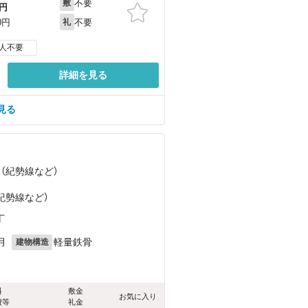
不要
敷
円
不要
0円
礼
人不要
詳細を見る
見る
 （紀勢線
など
）
（紀勢線
など
）
丁
月
軽量鉄骨
建物構造
料
敷金
お気に入り
費等
礼金