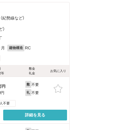
 （紀勢線
など
）
ど
）
丁
ヶ月
RC
建物構造
料
敷金
お気に入り
費等
礼金
不要
敷
万円
不要
0円
礼
人不要
詳細を見る