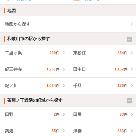
地図
地図から探す
和歌山市の駅から探す
二里ヶ浜
東松江
239
件
854
件
紀三井寺
田中口
1,251
件
1,162
件
紀ノ川
千旦
1,034
件
136
件
茶屋ノ丁近隣の町域から探す
田野
田屋
2
件
83
件
築港
津秦
55
件
883
件