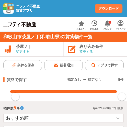
ニフティ不動産
ダウンロード
賃貸アプリ
お知らせ
閲覧履歴
マイページ
お気に入り
和歌山市茶屋ノ丁(和歌山県)の賃貸物件一覧
茶屋ノ丁
絞り込み条件
変更する
変更する
条件を保存
新着通知
アプリで探す
賃料で探す
指定なし
〜
指定なし
5
件
指定した賃料で絞り込む
5
物件数
件
2026年08月02日
更新