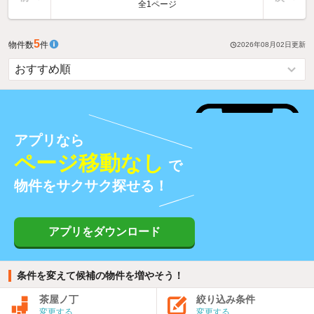
全1ページ
5
物件数
件
2026年08月02日
更新
アプリなら
ページ移動なし
で
物件をサクサク探せる！
アプリをダウンロード
条件を変えて候補の物件を増やそう！
茶屋ノ丁
絞り込み条件
変更する
変更する