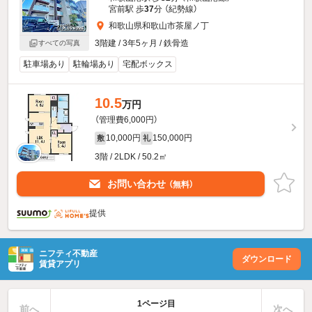
宮前駅 歩
37
分 （紀勢線）
和歌山県和歌山市茶屋ノ丁
3階建 / 3年5ヶ月 / 鉄骨造
すべての写真
駐車場あり
駐輪場あり
宅配ボックス
10.5
万円
（管理費6,000円）
10,000円
150,000円
敷
礼
3階 / 2LDK / 50.2㎡
お問い合わせ
（無料）
提供
ニフティ不動産
ダウンロード
賃貸アプリ
1ページ目
前へ
次へ