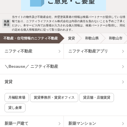
ご希望の条件の物件が見つかり次第、メ
駐車場あり
ペット相談
ールでお知らせします
当サイトの物件及び不動産会社、外壁塗装業者の情報は検索パートナーが提供している情
報であり、ニフティライフスタイル株式会社は内容の責任を負わないことを予めご了承く
免責
事項
ださい。本サービス内でお客様が入力される個人情報は、検索パートナーが取得し、同社
洗濯機置場あり
独立洗面台
新着メール通知を受け取る
の定める個人情報規約に従って取り扱われます。
不動産・住宅情報のニフティ不動産
賃貸
和歌山県
和歌山市
エアコンあり
都市ガス
ニフティ不動産
ニフティ不動産アプリ
温水洗浄便座
オートロック
＼Because／ ニフティ不動産
コンロ2口以上
追焚き機能
賃貸
TV付インターホン
角部屋
新着のみ
インターネット無料
月極駐車場
賃貸事務所・賃貸オフィス
貸店舗・店舗賃貸
貸し倉庫
該当件数:
物件一覧に反映
5
件
新築一戸建て
新築マンション