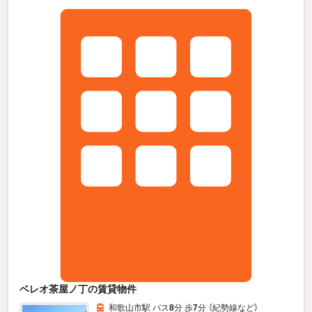
ベレオ茶屋ノ丁の賃貸物件
和歌山市駅 バス
8
分 歩
7
分 （紀勢線
など
）