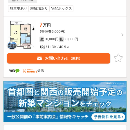
駐車場あり
駐輪場あり
宅配ボックス
7
万円
（管理費6,000円）
10,000円
80,000円
敷
礼
1階 / 1LDK / 40.9㎡
お問い合わせ
（無料）
提供