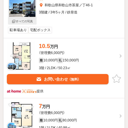
和歌山県和歌山市茶屋ノ丁46-1
3階建 / 3年5ヶ月 / 鉄骨造
すべての写真
駐車場あり
宅配ボックス
10.5
万円
（管理費6,000円）
10,000円
150,000円
敷
礼
3階 / 2LDK / 50.23㎡
お問い合わせ
（無料）
提供
7
万円
（管理費6,000円）
10,000円
80,000円
敷
礼
1階 / 1LDK / 40.98㎡