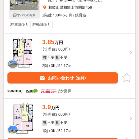
紀ノ川駅 歩
40
分 （南海本線
など
）
和歌山県和歌山市園部459
2階建 / 30年5ヶ月 / 鉄骨造
すべての写真
駐車場あり
駐輪場あり
3.85
万円
（管理費3,000円）
不要
不要
敷
礼
2階 / 3K / 52.17㎡
お問い合わせ
（無料）
ほか提供
3.9
万円
（管理費3,000円）
不要
不要
敷
礼
1階 / 3K / 52.17㎡