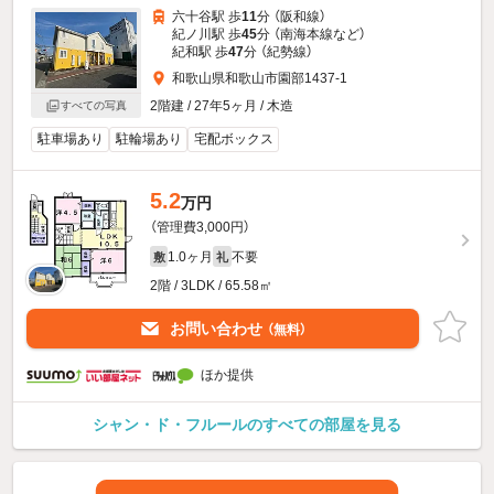
六十谷駅 歩
11
分 （阪和線）
紀ノ川駅 歩
45
分 （南海本線
など
）
紀和駅 歩
47
分 （紀勢線）
和歌山県和歌山市園部1437-1
2階建 / 27年5ヶ月 / 木造
すべての写真
駐車場あり
駐輪場あり
宅配ボックス
5.2
万円
（管理費3,000円）
1.0ヶ月
不要
敷
礼
2階 / 3LDK / 65.58㎡
お問い合わせ
（無料）
ほか提供
シャン・ド・フルールのすべての部屋を見る