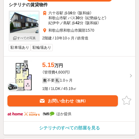
シテリナの賃貸物件
六十谷駅 歩
16
分 （阪和線）
和歌山市駅 バス
30
分 （紀勢線
など
）
紀伊中ノ島駅 歩
42
分 （阪和線）
和歌山県和歌山市園部1570
2階建 / 10年10ヶ月 / 鉄骨造
すべての写真
駐車場あり
駐輪場あり
5.15
万円
（管理費4,600円）
不要
1.0ヶ月
敷
礼
1階 / 1LDK / 45.19㎡
お問い合わせ
（無料）
ほか提供
シテリナのすべての部屋を見る