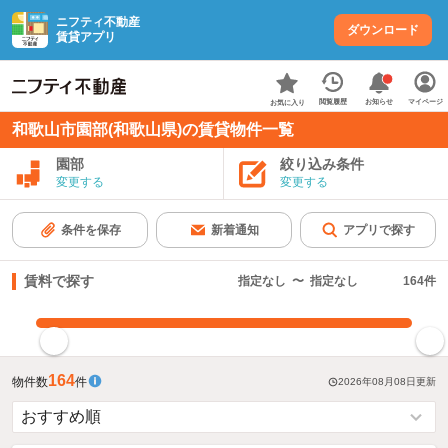
ニフティ不動産
ダウンロード
賃貸アプリ
お知らせ
閲覧履歴
マイページ
お気に入り
和歌山市園部(和歌山県)の賃貸物件一覧
園部
絞り込み条件
変更する
変更する
条件を保存
新着通知
アプリで探す
賃料で探す
指定なし
〜
指定なし
164
件
指定した賃料で絞り込む
164
物件数
件
2026年08月08日
更新