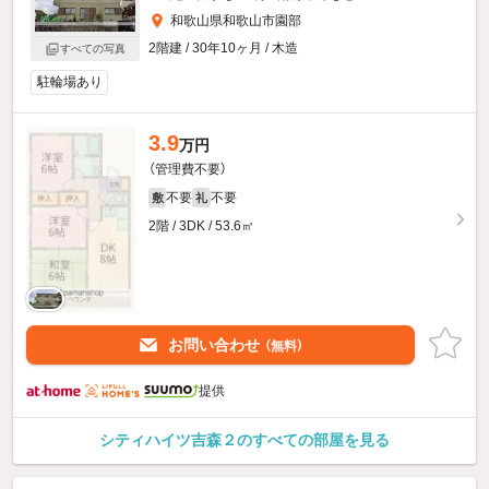
和歌山県和歌山市園部
2階建 / 30年10ヶ月 / 木造
すべての写真
駐輪場あり
3.9
万円
（管理費不要）
不要
不要
敷
礼
2階 / 3DK / 53.6㎡
お問い合わせ
（無料）
提供
シティハイツ吉森２のすべての部屋を見る