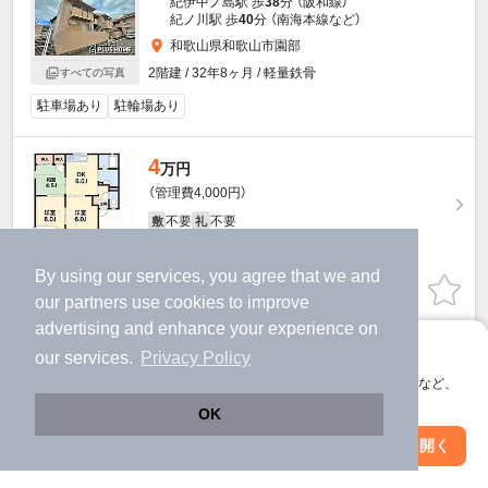
紀伊中ノ島駅 歩
38
分 （阪和線）
紀ノ川駅 歩
40
分 （南海本線
など
）
和歌山県和歌山市園部
2階建 / 32年8ヶ月 / 軽量鉄骨
すべての写真
駐車場あり
駐輪場あり
4
万円
（管理費4,000円）
不要
不要
敷
礼
2階 / 3DK / 51.1㎡
By using our services, you agree that we and
お問い合わせ
（無料）
our
partners
use cookies to improve
advertising and enhance your experience on
提供
アプリに切り替えて、サクサクお部屋探し
our services.
Privacy Policy
会員登録なしですぐ使える。マップ検索やお気に入り保存など、
4
万円
アプリ限定の便利な機能が使えます！
OK
（管理費4,000円）
Web版で続行
アプリを開く
不要
不要
敷
礼
市区町村を変更
絞り込み条件を変更
2階 / 3DK / 51.19㎡