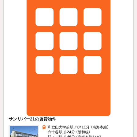
サンリバー21の賃貸物件
和歌山大学前駅 バス
11
分 （南海本線）
六十谷駅 歩
24
分 （阪和線）