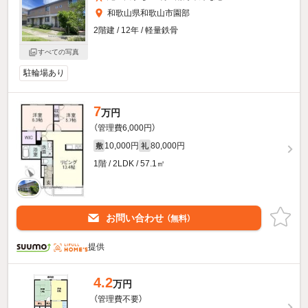
和歌山県和歌山市園部
2階建 / 12年 / 軽量鉄骨
すべての写真
駐輪場あり
7
万円
（管理費6,000円）
10,000円
80,000円
敷
礼
1階 / 2LDK / 57.1㎡
お問い合わせ
（無料）
提供
4.2
万円
（管理費不要）