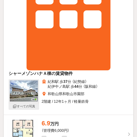
シャーメゾンハナＡ棟の賃貸物件
紀和駅 歩
37
分 （紀勢線）
紀伊中ノ島駅 歩
44
分 （阪和線）
和歌山県和歌山市園部
2階建 / 12年1ヶ月 / 軽量鉄骨
すべての写真
6.9
万円
（管理費6,000円）