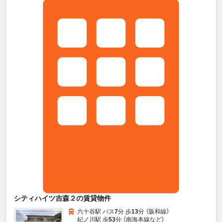
シティハイツ吉森２の賃貸物件
六十谷駅 バス
7
分 歩
13
分 （阪和線）
紀ノ川駅 歩
53
分 （南海本線
など
）