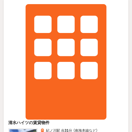
清水ハイツの賃貸物件
紀ノ川駅 歩
31
分 （南海本線
など
）