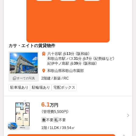
カサ・エイトの賃貸物件
六十谷駅 歩
13
分 （阪和線）
和歌山市駅 バス
31
分 歩
7
分 （紀勢線
など
）
紀伊中ノ島駅 歩
39
分 （阪和線）
和歌山県和歌山市園部
2階建 / 新築 / RC
すべての写真
駐車場あり
駐輪場あり
宅配ボックス
6.1
万円
（管理費5,500円）
不要
不要
敷
礼
1階 / 1LDK / 39.54㎡