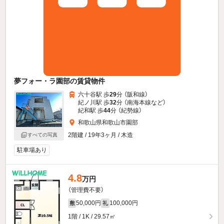
夢フォー・ラ園部の賃貸物件
六十谷駅 歩
29
分 （阪和線）
紀ノ川駅 歩
32
分 （南海本線
など
）
紀和駅 歩
44
分 （紀勢線）
和歌山県和歌山市園部
2階建 / 19年3ヶ月 / 木造
すべての写真
駐車場あり
4.8
万円
（管理費不要）
50,000円
100,000円
敷
礼
1階 / 1K / 29.57㎡