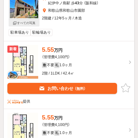
紀伊中ノ島駅 歩
43
分 （阪和線）
和歌山県和歌山市園部
2階建 / 12年5ヶ月 / 木造
すべての写真
駐車場あり
駐輪場あり
5.55
新着
万円
（管理費4,100円）
不要
1.0ヶ月
敷
礼
2階 / 1LDK / 42.4㎡
お問い合わせ
（無料）
提供
5.55
万円
（管理費4,100円）
不要
1.0ヶ月
敷
礼