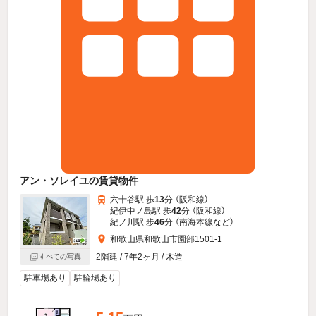
アン・ソレイユの賃貸物件
六十谷駅 歩
13
分 （阪和線）
紀伊中ノ島駅 歩
42
分 （阪和線）
紀ノ川駅 歩
46
分 （南海本線
など
）
和歌山県和歌山市園部1501-1
2階建 / 7年2ヶ月 / 木造
すべての写真
駐車場あり
駐輪場あり