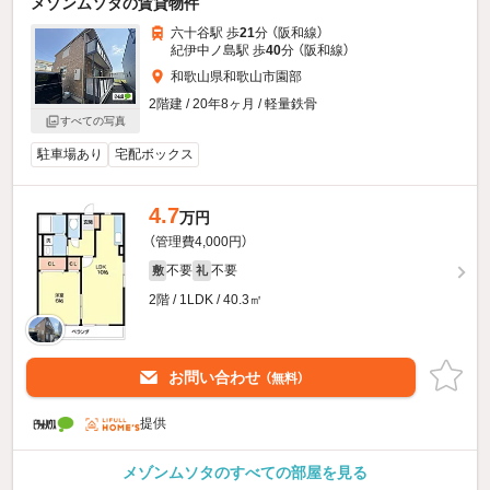
メゾンムソタの賃貸物件
六十谷駅 歩
21
分 （阪和線）
紀伊中ノ島駅 歩
40
分 （阪和線）
和歌山県和歌山市園部
2階建 / 20年8ヶ月 / 軽量鉄骨
すべての写真
駐車場あり
宅配ボックス
4.7
万円
（管理費4,000円）
不要
不要
敷
礼
2階 / 1LDK / 40.3㎡
お問い合わせ
（無料）
提供
メゾンムソタのすべての部屋を見る