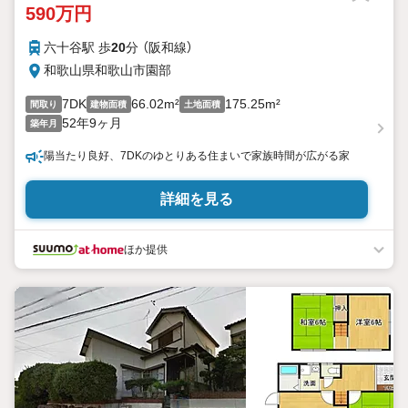
590万円
六十谷駅 歩
20
分 （阪和線）
和歌山県和歌山市園部
7DK
66.02m²
175.25m²
間取り
建物面積
土地面積
52年9ヶ月
築年月
陽当たり良好、7DKのゆとりある住まいで家族時間が広がる家
詳細を見る
ほか提供