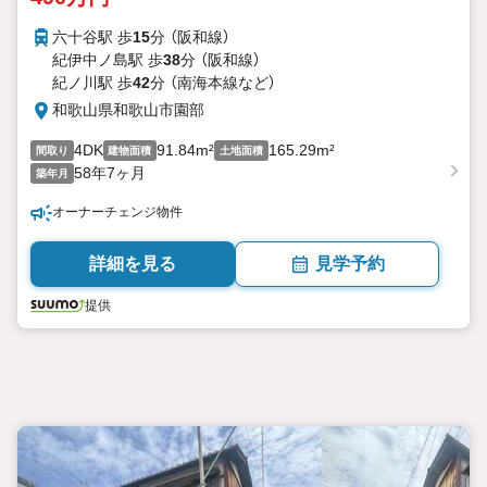
六十谷駅 歩
15
分 （阪和線）
紀伊中ノ島駅 歩
38
分 （阪和線）
紀ノ川駅 歩
42
分 （南海本線
など
）
和歌山県和歌山市園部
4DK
91.84m²
165.29m²
間取り
建物面積
土地面積
58年7ヶ月
築年月
オーナーチェンジ物件
詳細を見る
見学予約
提供