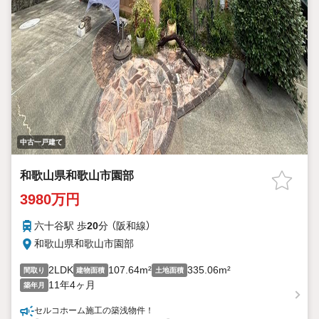
中古一戸建て
和歌山県和歌山市園部
3980万円
六十谷駅 歩
20
分 （阪和線）
和歌山県和歌山市園部
2LDK
107.64m²
335.06m²
間取り
建物面積
土地面積
11年4ヶ月
築年月
セルコホーム施工の築浅物件！