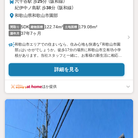
六十谷駅 歩
25
分 （阪和線）
紀伊中ノ島駅 歩
38
分 （阪和線）
和歌山県和歌山市園部
5DK
122.74m²
179.08m²
間取り
建物面積
土地面積
37年7ヶ月
築年月
和歌山市エリアでの住まいなら、住み心地も快適な「和歌山市園
部」はいかがでしょうか。徒歩17分の場所に和歌山市立有功小学
校があります。当社スタッフと一緒に、お客様の新生活に相応し
いマイホームを探しましょう。住まい探しを全力でサポート致し
ますので、まずはお気軽にご連絡ください。
詳細を見る
ほか提供