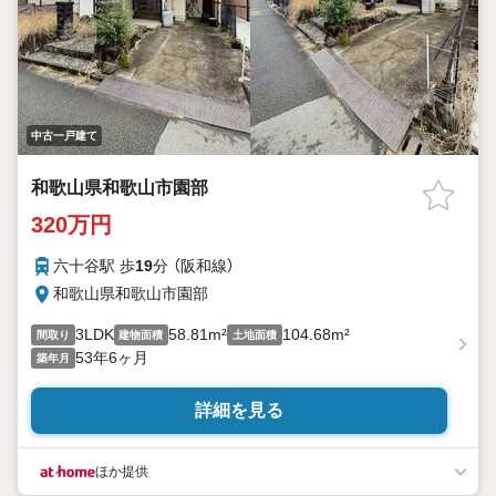
中古一戸建て
和歌山県和歌山市園部
320万円
六十谷駅 歩
19
分 （阪和線）
和歌山県和歌山市園部
3LDK
58.81m²
104.68m²
間取り
建物面積
土地面積
53年6ヶ月
築年月
詳細を見る
ほか提供