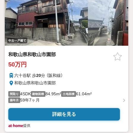
中古一戸建て
和歌山県和歌山市園部
50万円
六十谷駅 歩
20
分 （阪和線）
和歌山県和歌山市園部
4SDK
84.95m²
61.04m²
間取り
建物面積
土地面積
59年7ヶ月
築年月
詳細を見る
提供