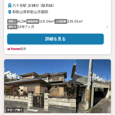
六十谷駅 歩
18
分 （阪和線）
和歌山県和歌山市園部
4LDK
119.24m²
135.01m²
間取り
建物面積
土地面積
16年7ヶ月
築年月
詳細を見る
提供
中古一戸建て