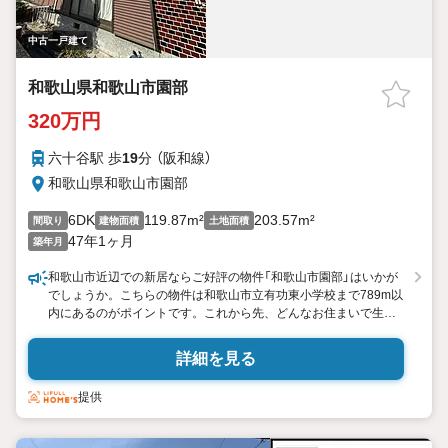
中古一戸建て
和歌山県和歌山市園部
320万円
六十谷駅 歩
19
分 （阪和線）
和歌山県和歌山市園部
6DK
119.87m²
203.57m²
間取り
建物面積
土地面積
47年1ヶ月
築年月
和歌山市近辺での新居ならご好評の物件「和歌山市園部」はいかが
でしょうか。こちらの物件は和歌山市立有功東小学校まで789m以
内にあるのがポイントです。これから先、どんなお住まいで生活
をしたいですか。あなたの希望にかなうお住まい探しを、ぜひ当
社にお任せください。当社では様々な不動産をご用意しておりま
詳細を見る
す。
提供