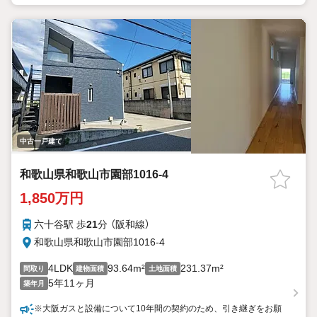
中古一戸建て
和歌山県和歌山市園部1016-4
1,850万円
六十谷駅 歩
21
分 （阪和線）
和歌山県和歌山市園部1016-4
4LDK
93.64m²
231.37m²
間取り
建物面積
土地面積
5年11ヶ月
築年月
※大阪ガスと設備について10年間の契約のため、引き継ぎをお願