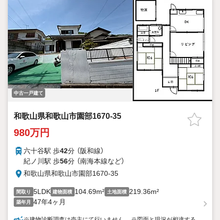
中古一戸建て
和歌山県和歌山市園部1670-35
980万円
六十谷駅 歩
42
分 （阪和線）
紀ノ川駅 歩
56
分 （南海本線
など
）
和歌山県和歌山市園部1670-35
5LDK
104.69m²
219.36m²
間取り
建物面積
土地面積
47年4ヶ月
築年月
※建物診断調査は売主にて行いません。 ※図面と現況が相違する