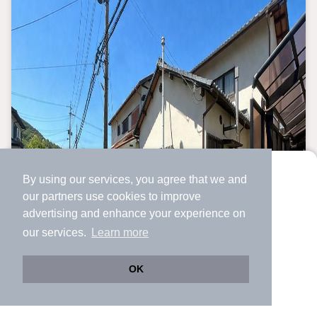
By using our services, you agree that we and
より使いやすくなった
our
partners
use cookies to improve
アプリで物件探ししませんか？
advertising and enhance your experience on
✔️
サクサク動く地図で物件検索
our services.
Learn more
✔️
新着物件・価格変動をすぐに通知
✔️
会員登録なし
OK
Web版をこのまま使う
購入アプリを開く
市区町村を変更
詳細条件を変更