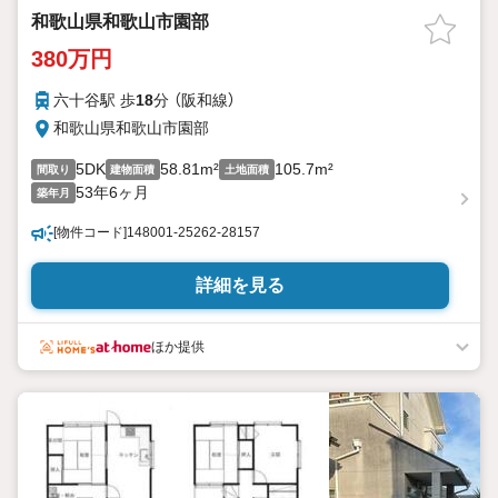
和歌山県和歌山市園部
380万円
六十谷駅 歩
18
分 （阪和線）
和歌山県和歌山市園部
5DK
58.81m²
105.7m²
間取り
建物面積
土地面積
53年6ヶ月
築年月
[物件コード]148001-25262-28157
詳細を見る
ほか提供