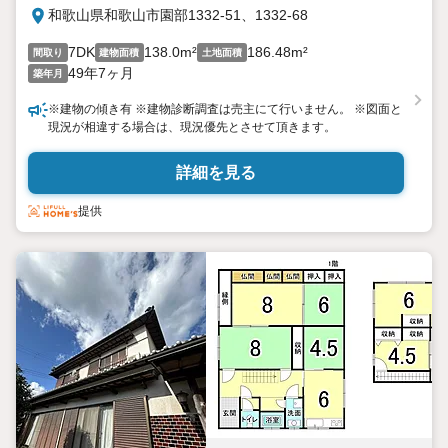
和歌山県和歌山市園部1332-51、1332-68
7DK
138.0m²
186.48m²
間取り
建物面積
土地面積
49年7ヶ月
築年月
※建物の傾き有 ※建物診断調査は売主にて行いません。 ※図面と
現況が相違する場合は、現況優先とさせて頂きます。
詳細を見る
提供