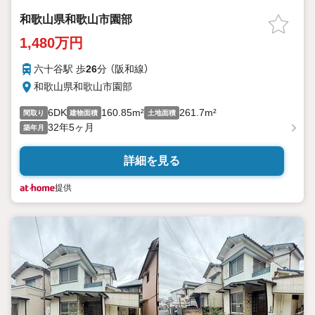
和歌山県和歌山市園部
1,480万円
六十谷駅 歩
26
分 （阪和線）
和歌山県和歌山市園部
6DK
160.85m²
261.7m²
間取り
建物面積
土地面積
32年5ヶ月
築年月
詳細を見る
提供