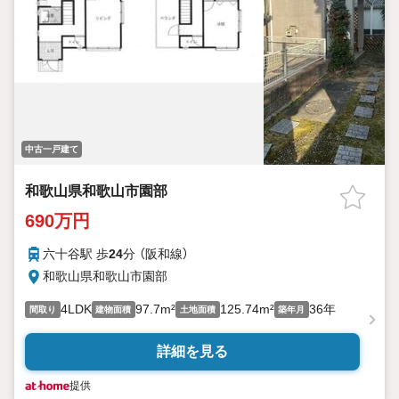
中古一戸建て
和歌山県和歌山市園部
690万円
六十谷駅 歩
24
分 （阪和線）
和歌山県和歌山市園部
4LDK
97.7m²
125.74m²
36年
間取り
建物面積
土地面積
築年月
詳細を見る
提供