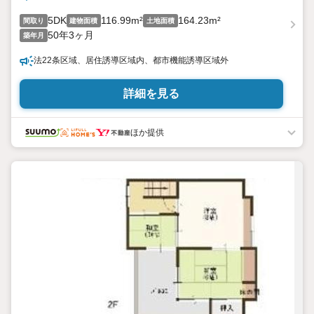
5DK
116.99m²
164.23m²
間取り
建物面積
土地面積
50年3ヶ月
築年月
法22条区域、居住誘導区域内、都市機能誘導区域外
詳細を見る
ほか提供