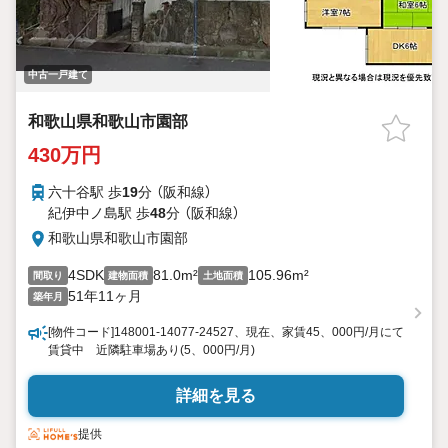
中古一戸建て
和歌山県和歌山市園部
430万円
六十谷駅 歩
19
分 （阪和線）
紀伊中ノ島駅 歩
48
分 （阪和線）
和歌山県和歌山市園部
4SDK
81.0m²
105.96m²
間取り
建物面積
土地面積
51年11ヶ月
築年月
[物件コード]148001-14077-24527、現在、家賃45、000円/月にて
賃貸中 近隣駐車場あり(5、000円/月)
詳細を見る
提供