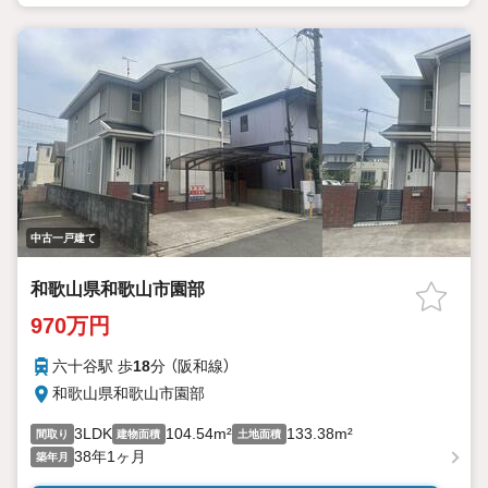
中古一戸建て
和歌山県和歌山市園部
970万円
六十谷駅 歩
18
分 （阪和線）
和歌山県和歌山市園部
3LDK
104.54m²
133.38m²
間取り
建物面積
土地面積
38年1ヶ月
築年月