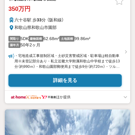
350万円
六十谷駅 歩
33
分 （阪和線）
和歌山県和歌山市園部
5DK
62.68m²
99.86m²
間取り
建物面積
土地面積
50年2ヶ月
築年月
・宅地造成工事規制区域・土砂災害警戒区域・駐車場は軽自動車
用※未登記部分あり・私立近畿大学附属和歌山中学校まで徒歩13
分（約990ｍ）・和歌山園部郵便局まで徒歩9分（約720ｍ）・ツルハ
ドラッグ園部店まで徒歩14分（約1070ｍ）・ジップドラッグ 善明
寺店まで徒歩16分（約1270ｍ）・ザ・ロウズ園部店まで徒歩19分
詳細を見る
（約1450ｍ）・業務スーパー六十谷店まで徒歩19分（約1460ｍ）・
ディオ和歌山
ほか提供