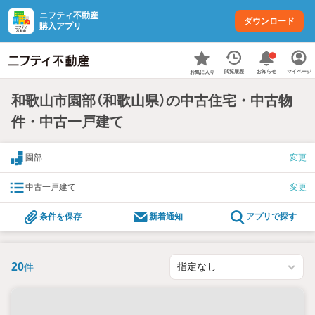
ニフティ不動産
ダウンロード
購入アプリ
お知らせ
閲覧履歴
マイページ
お気に入り
和歌山市園部（和歌山県）の中古住宅・中古物
件・中古一戸建て
園部
変更
中古一戸建て
変更
条件を保存
新着通知
アプリで探す
20
件