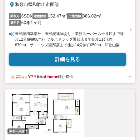
和歌山県和歌山市園部
6SDK
152.47m²
386.02m²
間取り
建物面積
土地面積
50年1ヶ月
築年月
未登記増築部分、未登記建物あり・業務スーパー六十谷店まで徒
歩12分(約900m)・ツルハドラッグ園部店まで徒歩11分(約
870m)・ザ・ロウズ園部店まで徒歩14分(約1050m)・和歌山園部
郵便局まで徒歩15分(約1200m)・きのくに信用金庫 六十谷支店ま
で徒歩13分(約1020m)・和歌山市立和歌山高等学校まで徒歩15分
詳細を見る
(約1160m)・ＪＡわかやま 六十谷支…
ほか提供
中古一戸建て