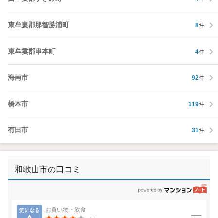
東牟婁郡那智勝浦町
8
件
東牟婁郡串本町
4
件
海南市
92
件
橋本市
119
件
有田市
31
件
和歌山市の口コミ
p
気になる
お買い物・飲食