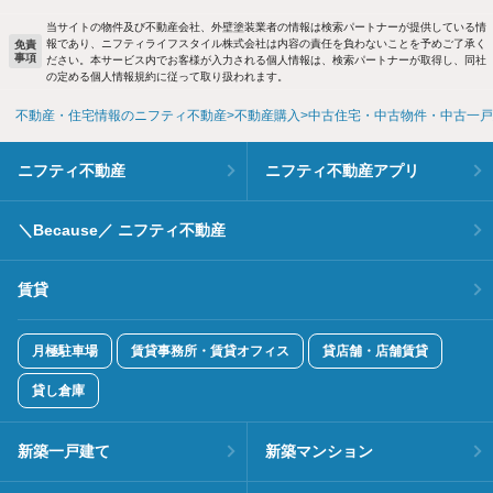
当サイトの物件及び不動産会社、外壁塗装業者の情報は検索パートナーが提供している情
報であり、ニフティライフスタイル株式会社は内容の責任を負わないことを予めご了承く
免責
事項
ださい。本サービス内でお客様が入力される個人情報は、検索パートナーが取得し、同社
の定める個人情報規約に従って取り扱われます。
不動産・住宅情報のニフティ不動産
不動産購入
中古住宅・中古物件・中古一戸
ニフティ不動産
ニフティ不動産アプリ
＼Because／ ニフティ不動産
賃貸
月極駐車場
賃貸事務所・賃貸オフィス
貸店舗・店舗賃貸
貸し倉庫
新築一戸建て
新築マンション