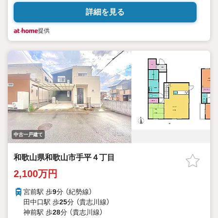
詳細を見る
提供
中古一戸建て
和歌山県和歌山市手平４丁目
2,100万円
宮前駅 歩
9
分 （紀勢線）
田中口駅 歩
25
分 （貴志川線）
神前駅 歩
28
分 （貴志川線）