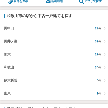
条件を保存
新着通知
アプリで探す
和歌山市の駅から中古一戸建てを探す
田中口
29
件
田井ノ瀬
32
件
加太
27
件
和歌山
34
件
伊太祈曽
4
件
山東
1
件