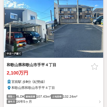
中古一戸建て
和歌山県和歌山市手平４丁目
2,100万円
宮前駅 歩
9
分 （紀勢線）
和歌山県和歌山市手平４丁目
4LDK
107.43m²
132.24m²
間取り
建物面積
土地面積
16年5ヶ月
築年月