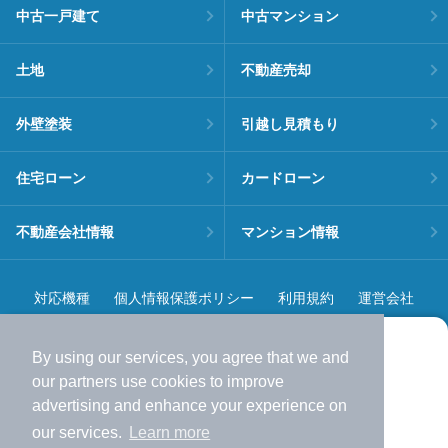
中古一戸建て
中古マンション
土地
不動産売却
外壁塗装
引越し見積もり
住宅ローン
カードローン
不動産会社情報
マンション情報
対応機種
個人情報保護ポリシー
利用規約
運営会社
ヘルプ・お問い合わせ
採用情報
By using our services, you agree that we and
より使いやすくなった
our
partners
use cookies to improve
アプリで物件探ししませんか？
advertising and enhance your experience on
✔️
サクサク動く地図で物件検索
our services.
Learn more
✔️
新着物件・価格変動をすぐに通知