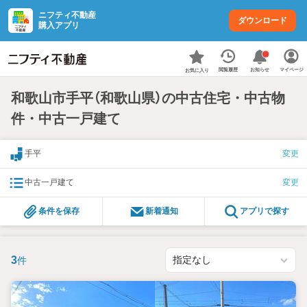
ニフティ不動産
ダウンロード
購入アプリ
お知らせ
閲覧履歴
マイページ
お気に入り
和歌山市手平（和歌山県）の中古住宅・中古物
件・中古一戸建て
手平
変更
中古一戸建て
変更
条件を保存
新着通知
アプリで探す
3
件