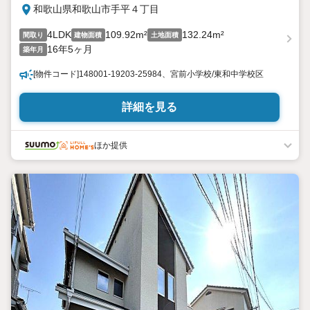
和歌山県和歌山市手平４丁目
4LDK
109.92m²
132.24m²
間取り
建物面積
土地面積
16年5ヶ月
築年月
[物件コード]148001-19203-25984、宮前小学校/東和中学校区
詳細を見る
ほか提供