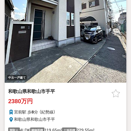
中古一戸建て
和歌山県和歌山市手平
2380万円
宮前駅 歩
8
分 （紀勢線）
和歌山県和歌山市手平
4LDK
119.65m²
229.55m²
間取り
建物面積
土地面積