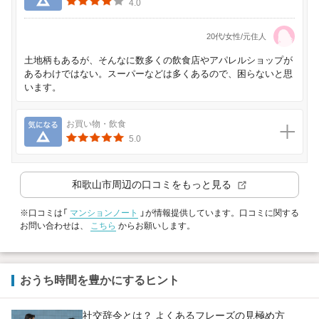
4.0
20代/女性/元住人
土地柄もあるが、そんなに数多くの飲食店やアパレルショップが
あるわけではない。スーパーなどは多くあるので、困らないと思
います。
気になる
お買い物・飲食
5.0
和歌山市
周辺の口コミをもっと見る
※口コミは「
マンションノート
」が情報提供しています。口コミに関する
お問い合わせは、
こちら
からお願いします。
おうち時間を豊かにするヒント
社交辞令とは？ よくあるフレーズの見極め方