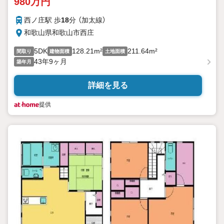
980万円
西ノ庄駅 歩
18
分 （加太線）
和歌山県和歌山市西庄
5DK
128.21m²
211.64m²
間取り
建物面積
土地面積
43年9ヶ月
築年月
詳細を見る
提供