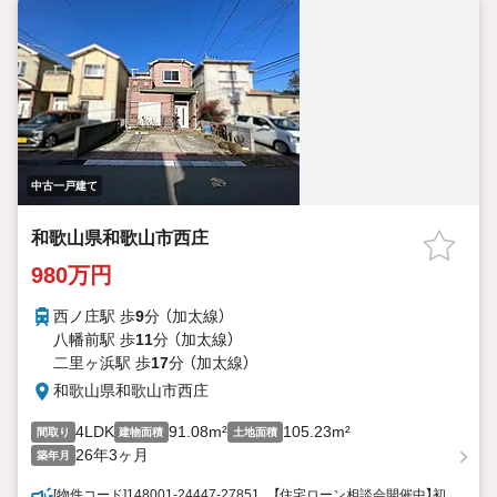
中古一戸建て
和歌山県和歌山市西庄
980万円
西ノ庄駅 歩
9
分 （加太線）
八幡前駅 歩
11
分 （加太線）
二里ヶ浜駅 歩
17
分 （加太線）
和歌山県和歌山市西庄
4LDK
91.08m²
105.23m²
間取り
建物面積
土地面積
26年3ヶ月
築年月
[物件コード]148001-24447-27851、【住宅ローン相談会開催中】初