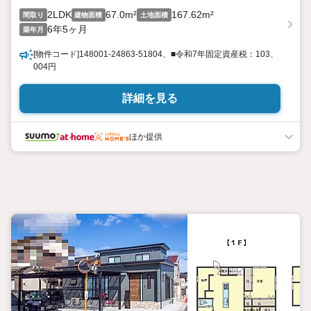
2LDK
67.0m²
167.62m²
間取り
建物面積
土地面積
6年5ヶ月
築年月
[物件コード]148001-24863-51804、■令和7年固定資産税：103、
004円
詳細を見る
ほか提供