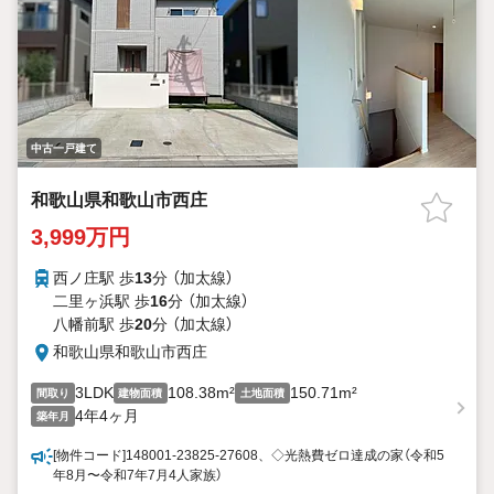
中古一戸建て
和歌山県和歌山市西庄
3,999万円
西ノ庄駅 歩
13
分 （加太線）
二里ヶ浜駅 歩
16
分 （加太線）
八幡前駅 歩
20
分 （加太線）
和歌山県和歌山市西庄
3LDK
108.38m²
150.71m²
間取り
建物面積
土地面積
4年4ヶ月
築年月
[物件コード]148001-23825-27608、◇光熱費ゼロ達成の家（令和5
年8月〜令和7年7月4人家族）