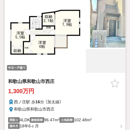
中古一戸建て
和歌山県和歌山市西庄
1,300万円
西ノ庄駅 歩
16
分 （加太線）
和歌山県和歌山市西庄
4LDK
96.47m²
102.48m²
間取り
建物面積
土地面積
18年6ヶ月
築年月