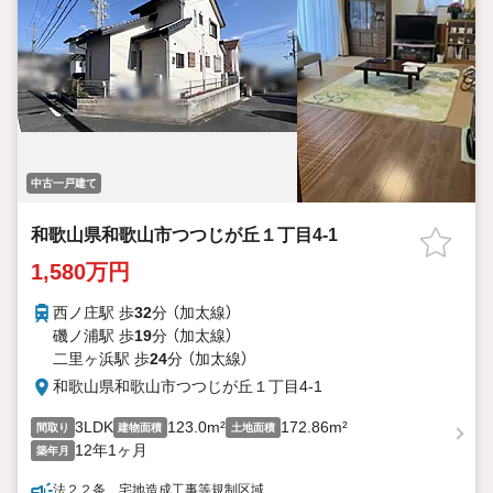
中古一戸建て
和歌山県和歌山市つつじが丘１丁目4-1
1,580万円
西ノ庄駅 歩
32
分 （加太線）
磯ノ浦駅 歩
19
分 （加太線）
二里ヶ浜駅 歩
24
分 （加太線）
和歌山県和歌山市つつじが丘１丁目4-1
3LDK
123.0m²
172.86m²
間取り
建物面積
土地面積
12年1ヶ月
築年月
法２２条、宅地造成工事等規制区域