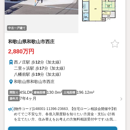
中古一戸建て
和歌山県和歌山市西庄
2,880万円
西ノ庄駅 歩
12
分 （加太線）
二里ヶ浜駅 歩
17
分 （加太線）
八幡前駅 歩
19
分 （加太線）
和歌山県和歌山市西庄
4SLDK
130.0m²
196.12m²
間取り
建物面積
土地面積
7年4ヶ月
築年月
[物件コード]148001-11396-23663、【住宅ローン相談会開催中】初
めてでご不安な方、各借入限度額を知りたい方資金・支払い計画
を立てたい方、住み替えをお考えの方無料相談受付中です♪お気軽
にお電話ください！