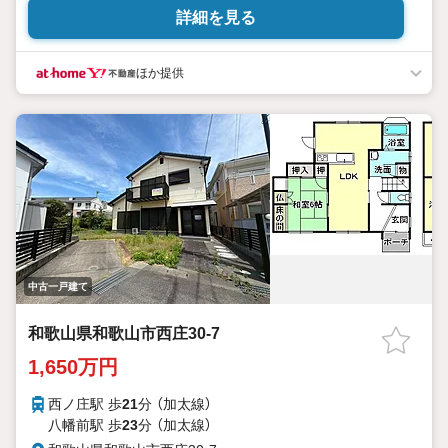
詳細を見る
ほか提供
中古一戸建て
和歌山県和歌山市西庄30-7
1,650万円
西ノ庄駅 歩
21
分 （加太線）
八幡前駅 歩
23
分 （加太線）