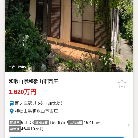
中古一戸建て
和歌山県和歌山市西庄
1,620万円
西ノ庄駅 歩
5
分 （加太線）
和歌山県和歌山市西庄
6LLDK
166.87m²
462.8m²
間取り
建物面積
土地面積
46年10ヶ月
築年月