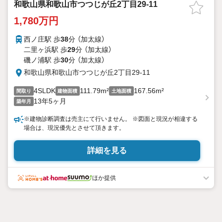
和歌山県和歌山市つつじが丘2丁目29-11
1,780万円
西ノ庄駅 歩
38
分 （加太線）
二里ヶ浜駅 歩
29
分 （加太線）
磯ノ浦駅 歩
30
分 （加太線）
和歌山県和歌山市つつじが丘2丁目29-11
4SLDK
111.79m²
167.56m²
間取り
建物面積
土地面積
13年5ヶ月
築年月
※建物診断調査は売主にて行いません。 ※図面と現況が相違する
場合は、現況優先とさせて頂きます。
詳細を見る
ほか提供