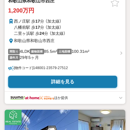
和歌山県和歌山市西庄
1,200万円
西ノ庄駅 歩
17
分 （加太線）
八幡前駅 歩
17
分 （加太線）
二里ヶ浜駅 歩
24
分 （加太線）
和歌山県和歌山市西庄
4LDK
85.5m²
100.31m²
間取り
建物面積
土地面積
29年5ヶ月
築年月
[物件コード]148001-23579-27512
詳細を見る
ほか提供