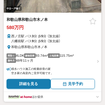
中古一戸建て
和歌山県和歌山市木ノ本
580万円
西ノ庄駅 バス
3
分 歩
5
分 （加太線）
八幡前駅 バス
9
分 歩
5
分 （加太線）
和歌山県和歌山市木ノ本
4LDK
93.74m²
115.75m²
間取り
建物面積
土地面積
48年11ヶ月
築年月
積水ハウス施工の軽量鉄骨の家
空き家の為室内ご見学可能です。
詳細を見る
見学予約
ほか提供