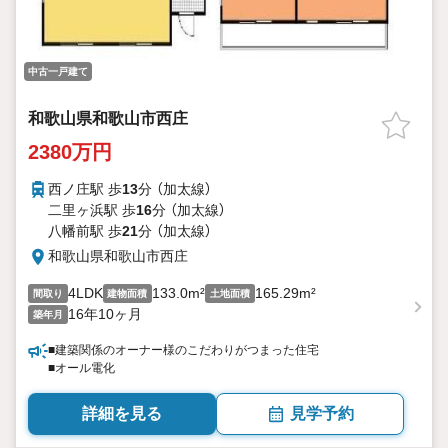
中古一戸建て
和歌山県和歌山市西庄
2380万円
西ノ庄駅 歩
13
分 （加太線）
二里ヶ浜駅 歩
16
分 （加太線）
八幡前駅 歩
21
分 （加太線）
和歌山県和歌山市西庄
4LDK
133.0m²
165.29m²
間取り
建物面積
土地面積
16年10ヶ月
築年月
■建築関係のオーナー様のこだわりがつまった住宅
■オール電化
詳細を見る
見学予約