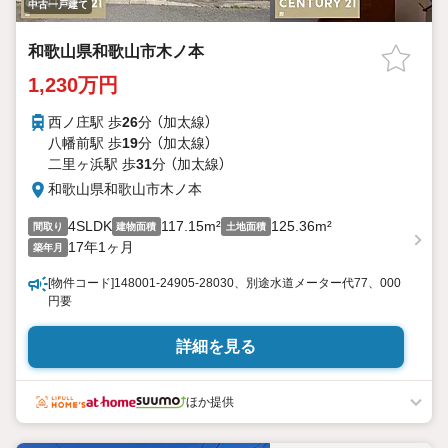
中古一戸建て
和歌山県和歌山市木ノ本
1,230万円
西ノ庄駅 歩
26
分 （加太線）
八幡前駅 歩
19
分 （加太線）
二里ヶ浜駅 歩
31
分 （加太線）
和歌山県和歌山市木ノ本
4SLDK
117.15m²
125.36m²
間取り
建物面積
土地面積
17年1ヶ月
築年月
[物件コード]148001-24905-28030、別途水道メーター代77、000
円要
詳細を見る
ほか提供