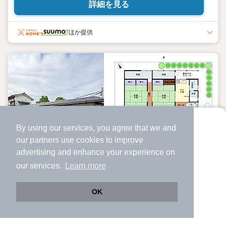
詳細を見る
ほか提供
By using our services, you agree that we and
より使いやすくなった
our
partners
use cookies to improve
アプリで物件探ししませんか？
advertising and enhance your experience on
✔️
サクサク動く地図で物件検索
our services.
Learn more
✔️
新着物件・価格変動をすぐに通知
中古一戸建て
✔️
会員登録なし
OK
和歌山県和歌山市西庄
Web版をこのまま使う
購入アプリを開く
路線・駅を変更
詳細条件を変更
790万円