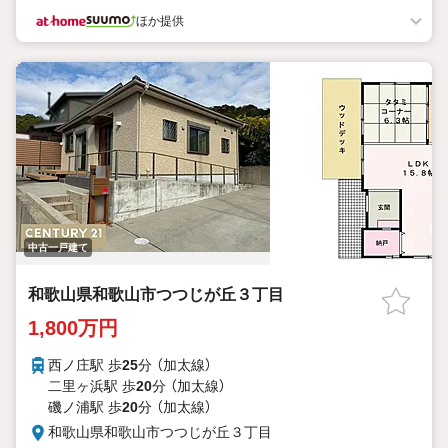
ほか提供
中古一戸建て
和歌山県和歌山市つつじが丘３丁目
1,800万円
西ノ庄駅 歩
25
分 （加太線）
二里ヶ浜駅 歩
20
分 （加太線）
磯ノ浦駅 歩
20
分 （加太線）
和歌山県和歌山市つつじが丘３丁目