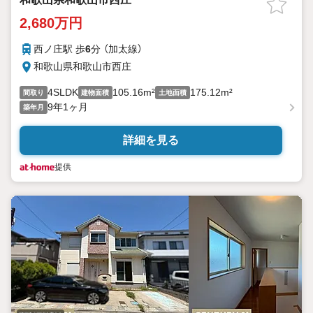
2,680万円
西ノ庄駅 歩
6
分 （加太線）
和歌山県和歌山市西庄
4SLDK
105.16m²
175.12m²
間取り
建物面積
土地面積
9年1ヶ月
築年月
詳細を見る
提供