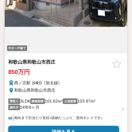
中古一戸建て
和歌山県和歌山市西庄
850万円
西ノ庄駅 歩
6
分 （加太線）
和歌山県和歌山市西庄
3LDK
101.62m²
103.97m²
間取り
建物面積
土地面積
24年8ヶ月
築年月
南向きで日当たり良好♪収納たっぷり、室内キレイです♪
詳細を見る