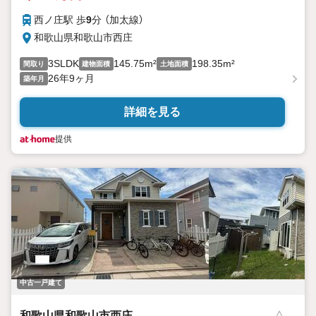
西ノ庄駅 歩
9
分 （加太線）
和歌山県和歌山市西庄
3SLDK
145.75m²
198.35m²
間取り
建物面積
土地面積
26年9ヶ月
築年月
詳細を見る
提供
中古一戸建て
和歌山県和歌山市西庄