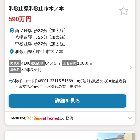
和歌山県和歌山市木ノ本
590万円
西ノ庄駅 歩
32
分 （加太線）
八幡前駅 歩
25
分 （加太線）
中松江駅 歩
32
分 （加太線）
和歌山県和歌山市木ノ本
4DK
84.46m²
100.0m²
間取り
建物面積
土地面積
37年3ヶ月
築年月
[物件コード]148001-23115-51669、■灯油（お風呂のみ）■受益者負
担金支払済■公共下水引込み有、未接続
詳細を見る
ほか提供