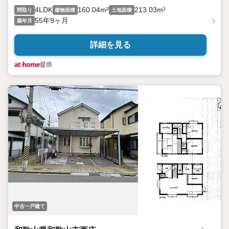
4LDK
160.04m²
213.03m²
間取り
建物面積
土地面積
55年9ヶ月
築年月
詳細を見る
提供
中古一戸建て