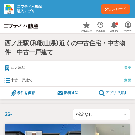
ニフティ不動産
ダウンロード
購入アプリ
お知らせ
閲覧履歴
マイページ
お気に入り
西ノ庄駅（和歌山県）近くの中古住宅・中古物
件・中古一戸建て
西ノ庄駅
変更
中古一戸建て
変更
条件を保存
新着通知
アプリで探す
26
件