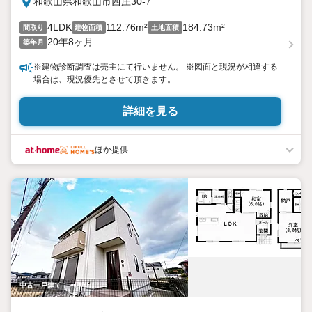
和歌山県和歌山市西庄30-7
4LDK
112.76m²
184.73m²
間取り
建物面積
土地面積
20年8ヶ月
築年月
※建物診断調査は売主にて行いません。 ※図面と現況が相違する
場合は、現況優先とさせて頂きます。
詳細を見る
ほか提供
中古一戸建て