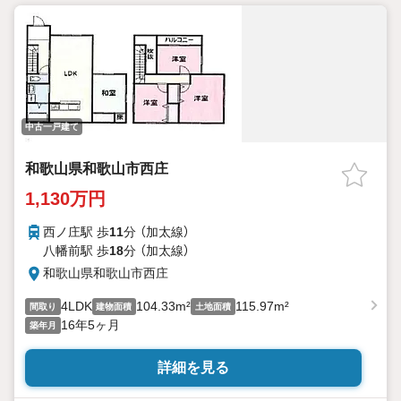
中古一戸建て
和歌山県和歌山市西庄
1,130万円
西ノ庄駅 歩
11
分 （加太線）
八幡前駅 歩
18
分 （加太線）
和歌山県和歌山市西庄
4LDK
104.33m²
115.97m²
間取り
建物面積
土地面積
16年5ヶ月
築年月
詳細を見る