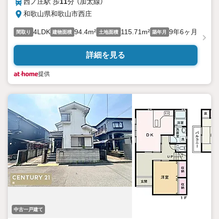
西ノ庄駅 歩
11
分 （加太線）
和歌山県和歌山市西庄
4LDK
94.4m²
115.71m²
9年6ヶ月
間取り
建物面積
土地面積
築年月
詳細を見る
提供
中古一戸建て