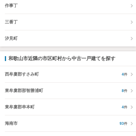
作事丁
三番丁
汐見町
和歌山市近隣の市区町村から中古一戸建てを探す
西牟婁郡すさみ町
4
件
東牟婁郡那智勝浦町
8
件
東牟婁郡串本町
4
件
海南市
93
件