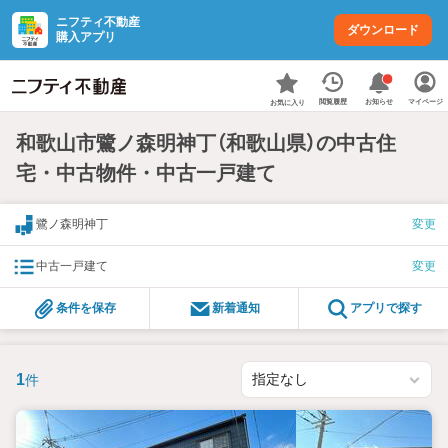
ニフティ不動産
ダウンロード
購入アプリ
お知らせ
閲覧履歴
マイページ
お気に入り
和歌山市鷺ノ森明神丁（和歌山県）の中古住
宅・中古物件・中古一戸建て
鷺ノ森明神丁
変更
中古一戸建て
変更
条件を保存
新着通知
アプリで探す
1
件