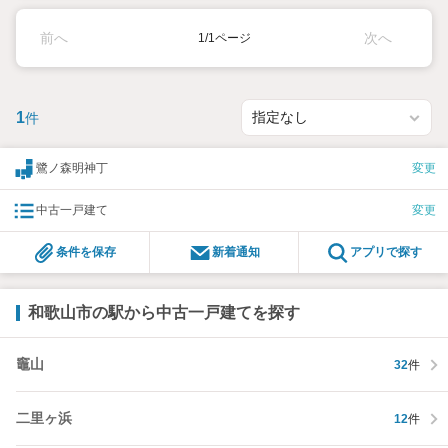
前へ
次へ
1/1ページ
1
件
鷺ノ森明神丁
変更
中古一戸建て
変更
条件を保存
新着通知
アプリで探す
和歌山市の駅から中古一戸建てを探す
竈山
32
件
二里ヶ浜
12
件