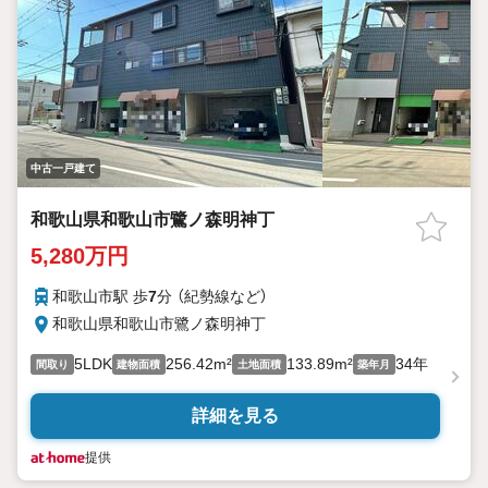
中古一戸建て
和歌山県和歌山市鷺ノ森明神丁
5,280万円
和歌山市駅 歩
7
分 （紀勢線
など
）
和歌山県和歌山市鷺ノ森明神丁
5LDK
256.42m²
133.89m²
34年
間取り
建物面積
土地面積
築年月
詳細を見る
提供