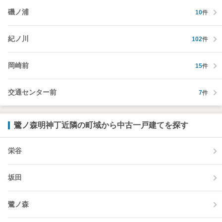
磯ノ浦
10
件
紀ノ川
102
件
岡崎前
15
件
交通センター前
7
件
鷺ノ森明神丁近隣の町域から中古一戸建てを探す
栄谷
坂田
鷺ノ森