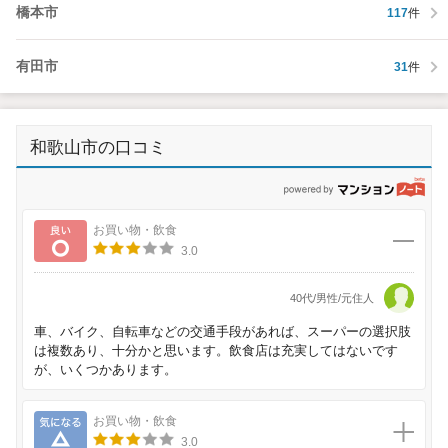
橋本市
117
件
有田市
31
件
和歌山市の口コミ
p
良い
お買い物・飲食
3.0
40代/男性/元住人
車、バイク、自転車などの交通手段があれば、スーパーの選択肢
は複数あり、十分かと思います。飲食店は充実してはないです
が、いくつかあります。
気になる
お買い物・飲食
3.0