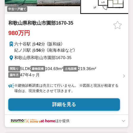
中古一戸建て
和歌山県和歌山市園部1670-35
980万円
六十谷駅 歩
42
分 （阪和線）
紀ノ川駅 歩
56
分 （南海本線
など
）
和歌山県和歌山市園部1670-35
5LDK
104.69m²
219.36m²
間取り
建物面積
土地面積
47年4ヶ月
築年月
※建物診断調査は売主にて行いません。 ※図面と現況が相違する
場合は、現況優先とさせて頂きます。
詳細を見る
ほか提供