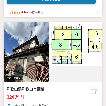
ほか提供
中古一戸建て
和歌山県和歌山市園部
320万円
六十谷駅 歩
19
分 （阪和線）