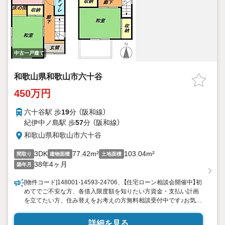
中古一戸建て
和歌山県和歌山市六十谷
450万円
六十谷駅 歩
19
分 （阪和線）
紀伊中ノ島駅 歩
57
分 （阪和線）
和歌山県和歌山市六十谷
3DK
77.42m²
103.04m²
間取り
建物面積
土地面積
38年4ヶ月
築年月
[物件コード]148001-14593-24706、【住宅ローン相談会開催中】初
めてでご不安な方、各借入限度額を知りたい方資金・支払い計画
を立てたい方、住み替えをお考えの方無料相談受付中です♪お気軽
にお電話ください！
詳細を見る