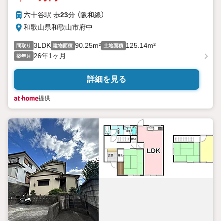
六十谷駅 歩
23
分 （阪和線）
和歌山県和歌山市府中
3LDK
90.25m²
125.14m²
間取り
建物面積
土地面積
26年1ヶ月
築年月
詳細を見る
提供