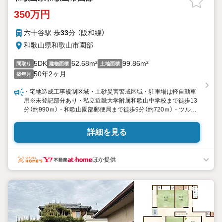
350万円
六十谷駅 歩
33
分 （阪和線）
和歌山県和歌山市園部
5DK
62.68m²
99.86m²
間取り
建物面積
土地面積
50年2ヶ月
築年月
・宅地造成工事規制区域・土砂災害警戒区域・駐車場は軽自動車
用※未登記部分あり・私立近畿大学附属和歌山中学校まで徒歩13
分（約990ｍ）・和歌山園部郵便局まで徒歩9分（約720ｍ）・ツルハ
ドラッグ園部店まで徒歩14分（約1070ｍ）・ジップドラッグ 善明
寺店まで徒歩16分（約1270ｍ）・ザ・ロウズ園部店まで徒歩19分
詳細を見る
（約1450ｍ）・業務スーパー六十谷店まで徒歩19分（約1460ｍ）・
ディオ和歌山
ほか提供