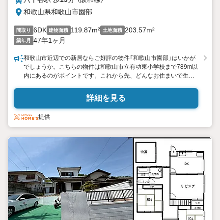
和歌山県和歌山市園部
6DK
119.87m²
203.57m²
間取り
建物面積
土地面積
47年1ヶ月
築年月
和歌山市近辺での新居ならご好評の物件「和歌山市園部」はいかが
でしょうか。こちらの物件は和歌山市立有功東小学校まで789m以
内にあるのがポイントです。これから先、どんなお住まいで生活
をしたいですか。あなたの希望にかなうお住まい探しを、ぜひ当
社にお任せください。当社では様々な不動産をご用意しておりま
詳細を見る
す。
提供