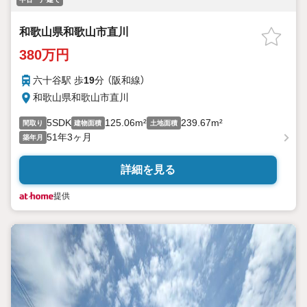
和歌山県和歌山市直川
380万円
六十谷駅 歩
19
分 （阪和線）
和歌山県和歌山市直川
5SDK
125.06m²
239.67m²
間取り
建物面積
土地面積
51年3ヶ月
築年月
詳細を見る
提供