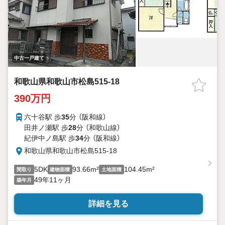
中古一戸建て
和歌山県和歌山市松島515-18
390万円
六十谷駅 歩
35
分 （阪和線）
田井ノ瀬駅 歩
28
分 （和歌山線）
紀伊中ノ島駅 歩
34
分 （阪和線）
和歌山県和歌山市松島515-18
5DK
93.66m²
104.45m²
間取り
建物面積
土地面積
49年11ヶ月
築年月
詳細を見る