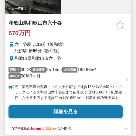
中古一戸建て
和歌山県和歌山市六十谷
570万円
六十谷駅 歩
18
分 （阪和線）
紀伊駅 歩
59
分 （阪和線）
和歌山県和歌山市六十谷
3LDK
85.14m²
190.66m²
間取り
建物面積
土地面積
50年3ヶ月
築年月
売主契約不適合免責・ＪＲ六十谷駅まで徒歩18分（約1440ｍ）・ド
ラッグセイムス和歌山六十谷店まで徒歩20分（約1600ｍ）・紀陽銀
行 六十谷支店まで徒歩21分（約1660ｍ）・和歌山有功郵便局まで
徒歩22分（約1690ｍ）・きのくに信用金庫 六十谷支店まで徒歩23
分（約1770ｍ）・オークワ六十谷店まで徒歩22分（約1740ｍ）・
詳細を見る
ラ・ムー直川店まで徒歩28分（約2190ｍ）・ダイソーラ・ムー和
ほか提供