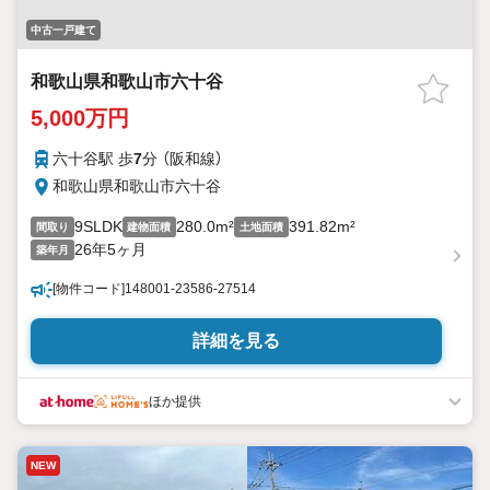
中古一戸建て
和歌山県和歌山市六十谷
5,000万円
六十谷駅 歩
7
分 （阪和線）
和歌山県和歌山市六十谷
9SLDK
280.0m²
391.82m²
間取り
建物面積
土地面積
26年5ヶ月
築年月
[物件コード]148001-23586-27514
詳細を見る
ほか提供
NEW