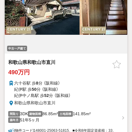
中古一戸建て
和歌山県和歌山市直川
490万円
六十谷駅 歩
8
分 （阪和線）
紀伊駅 歩
50
分 （阪和線）
紀伊中ノ島駅 歩
52
分 （阪和線）
和歌山県和歌山市直川
3DK
86.85m²
141.85m²
間取り
建物面積
土地面積
51年5ヶ月
築年月
[物件コード]148001-25063-51815、■令和8年固定資産税：33、