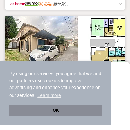
ほか提供
By using our services, you agree that we and
より使いやすくなった
our
partners
use cookies to improve
アプリで物件探ししませんか？
中古一戸建て
advertising and enhance your experience on
✔️
サクサク動く地図で物件検索
our services.
Learn more
和歌山県和歌山市直川
✔️
新着物件・価格変動をすぐに通知
580万円
✔️
会員登録なし
OK
六十谷駅 歩
9
分 （阪和線）
Web版をこのまま使う
購入アプリを開く
路線・駅を変更
詳細条件を変更
紀伊駅 歩
50
分 （阪和線）