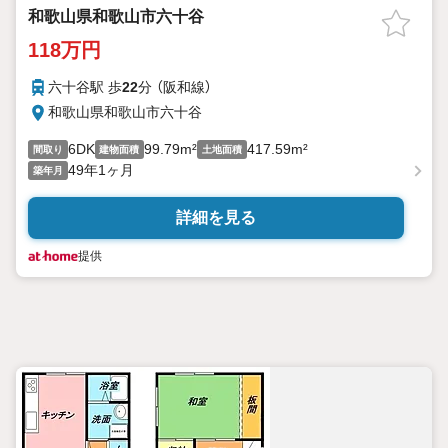
和歌山県和歌山市六十谷
118万円
六十谷駅 歩
22
分 （阪和線）
和歌山県和歌山市六十谷
6DK
99.79m²
417.59m²
間取り
建物面積
土地面積
49年1ヶ月
築年月
詳細を見る
提供