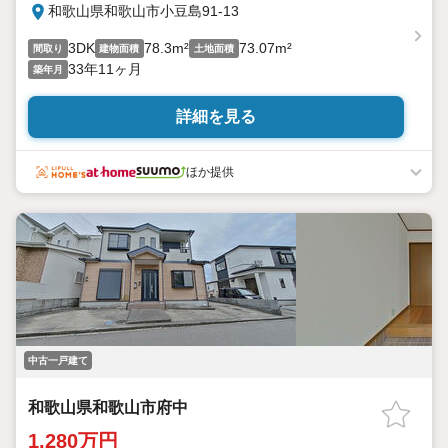
和歌山県和歌山市小豆島91-13
3DK
78.3m²
73.07m²
間取り
建物面積
土地面積
33年11ヶ月
築年月
詳細を見る
ほか提供
中古一戸建て
和歌山県和歌山市府中
1,280万円