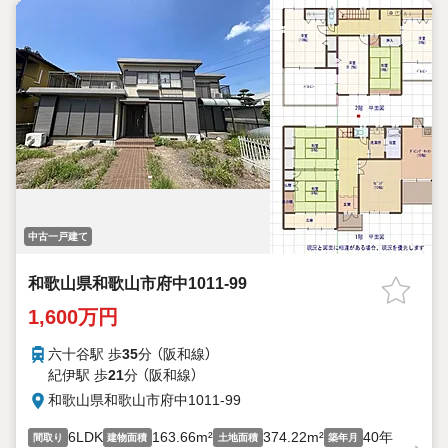
中古一戸建て
和歌山県和歌山市府中1011-99
1,600万円
六十谷駅 歩
35
分 （阪和線）
紀伊駅 歩
21
分 （阪和線）
和歌山県和歌山市府中1011-99
6LDK
163.66m²
374.22m²
40年
間取り
建物面積
土地面積
築年月