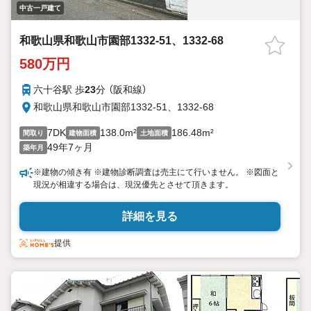
中古一戸建て
和歌山県和歌山市園部1332-51、1332-68
580万円
六十谷駅 歩
23
分 （阪和線）
和歌山県和歌山市園部1332-51、1332-68
7DK
138.0m²
186.48m²
間取り
建物面積
土地面積
49年7ヶ月
築年月
※建物の傾き有 ※建物診断調査は売主にて行いません。 ※図面と
現況が相違する場合は、現況優先とさせて頂きます。
詳細を見る
提供