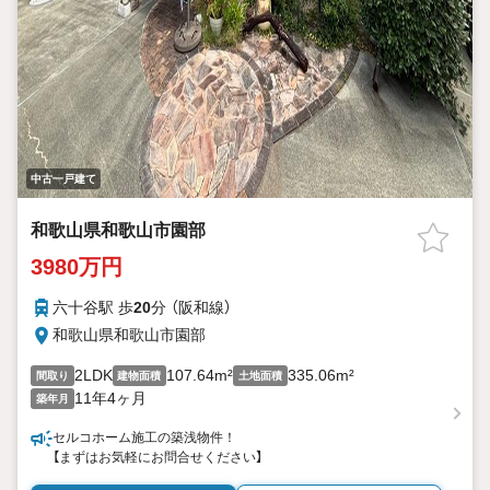
中古一戸建て
和歌山県和歌山市園部
3980万円
六十谷駅 歩
20
分 （阪和線）
和歌山県和歌山市園部
2LDK
107.64m²
335.06m²
間取り
建物面積
土地面積
11年4ヶ月
築年月
セルコホーム施工の築浅物件！
【まずはお気軽にお問合せください】