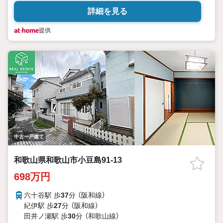
詳細を見る
提供
中古一戸建て
和歌山県和歌山市小豆島91-13
698万円
六十谷駅 歩
37
分 （阪和線）
紀伊駅 歩
27
分 （阪和線）
田井ノ瀬駅 歩
30
分 （和歌山線）