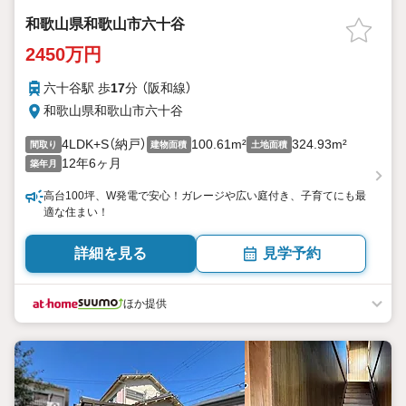
和歌山県和歌山市六十谷
2450万円
六十谷駅 歩
17
分 （阪和線）
和歌山県和歌山市六十谷
4LDK+S（納戸）
100.61m²
324.93m²
間取り
建物面積
土地面積
12年6ヶ月
築年月
高台100坪、W発電で安心！ガレージや広い庭付き、子育てにも最
適な住まい！
詳細を見る
見学予約
ほか提供