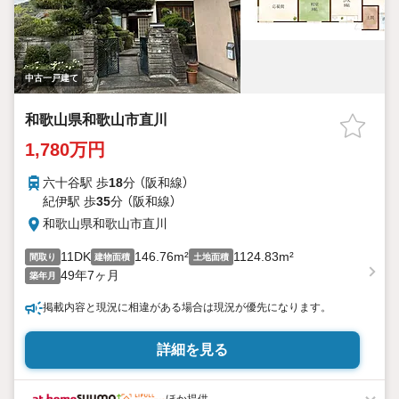
中古一戸建て
和歌山県和歌山市直川
1,780万円
六十谷駅 歩
18
分 （阪和線）
紀伊駅 歩
35
分 （阪和線）
和歌山県和歌山市直川
11DK
146.76m²
1124.83m²
間取り
建物面積
土地面積
49年7ヶ月
築年月
掲載内容と現況に相違がある場合は現況が優先になります。
詳細を見る