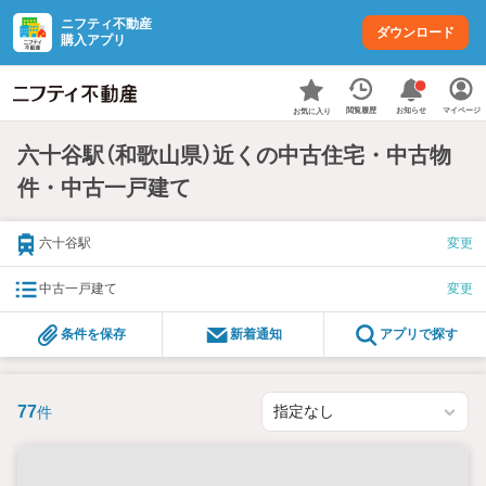
ニフティ不動産
ダウンロード
購入アプリ
お知らせ
閲覧履歴
マイページ
お気に入り
六十谷駅（和歌山県）近くの中古住宅・中古物
件・中古一戸建て
六十谷駅
変更
中古一戸建て
変更
条件を保存
新着通知
アプリで探す
77
件