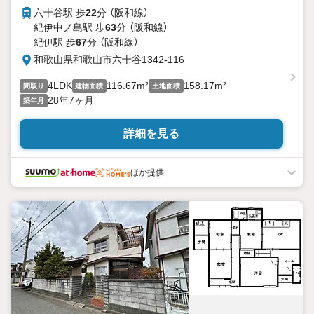
六十谷駅 歩
22
分 （阪和線）
紀伊中ノ島駅 歩
63
分 （阪和線）
紀伊駅 歩
67
分 （阪和線）
和歌山県和歌山市六十谷1342-116
4LDK
116.67m²
158.17m²
間取り
建物面積
土地面積
28年7ヶ月
築年月
詳細を見る
ほか提供