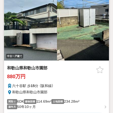
中古一戸建て
和歌山県和歌山市園部
880万円
六十谷駅 歩
15
分 （阪和線）
和歌山県和歌山市園部
6DK
114.69m²
234.28m²
間取り
建物面積
土地面積
50年10ヶ月
築年月