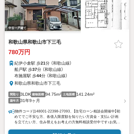
中古一戸建て
和歌山県和歌山市下三毛
780万円
紀伊小倉駅 歩
21
分 （和歌山線）
船戸駅 歩
37
分 （和歌山線）
布施屋駅 歩
44
分 （和歌山線）
和歌山県和歌山市下三毛
3LDK
94.75m²
141.24m²
間取り
建物面積
土地面積
31年9ヶ月
築年月
[物件コード]148001-22398-27093、【住宅ローン相談会開催中】初
めてでご不安な方、各借入限度額を知りたい方資金・支払い計画
を立てたい方、住み替えをお考えの方無料相談受付中です♪お気軽
にお電話ください！