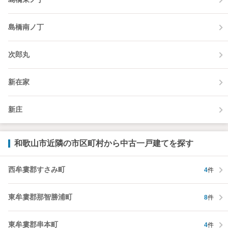
島橋南ノ丁
次郎丸
新在家
新庄
和歌山市近隣の市区町村から中古一戸建てを探す
西牟婁郡すさみ町
4
件
東牟婁郡那智勝浦町
8
件
東牟婁郡串本町
4
件