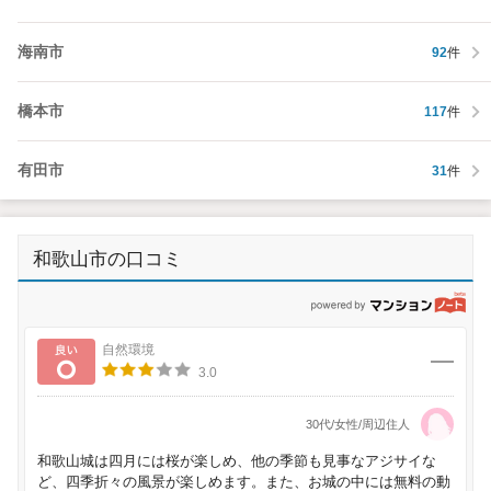
海南市
92
件
橋本市
117
件
有田市
31
件
和歌山市の口コミ
p
良い
自然環境
3.0
30代/女性/周辺住人
和歌山城は四月には桜が楽しめ、他の季節も見事なアジサイな
ど、四季折々の風景が楽しめます。また、お城の中には無料の動