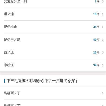
交通センター前
7
件
磯ノ浦
10
件
紀伊小倉
34
件
紀伊中ノ島
43
件
西ノ庄
26
件
中松江
39
件
下三毛近隣の町域から中古一戸建てを探す
島橋西ノ丁
島橋東ノ丁