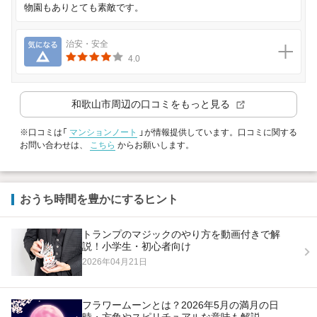
物園もありとても素敵です。
気になる
治安・安全
4.0
和歌山市
周辺の口コミをもっと見る
※口コミは「
マンションノート
」が情報提供しています。口コミに関する
お問い合わせは、
こちら
からお願いします。
おうち時間を豊かにするヒント
トランプのマジックのやり方を動画付きで解
説！小学生・初心者向け
2026年04月21日
フラワームーンとは？2026年5月の満月の日
時・方角やスピリチュアルな意味も解説