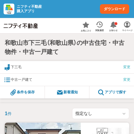
ニフティ不動産
ダウンロード
購入アプリ
お知らせ
閲覧履歴
マイページ
お気に入り
和歌山市下三毛（和歌山県）の中古住宅・中古
物件・中古一戸建て
下三毛
変更
中古一戸建て
変更
条件を保存
新着通知
アプリで探す
1
件