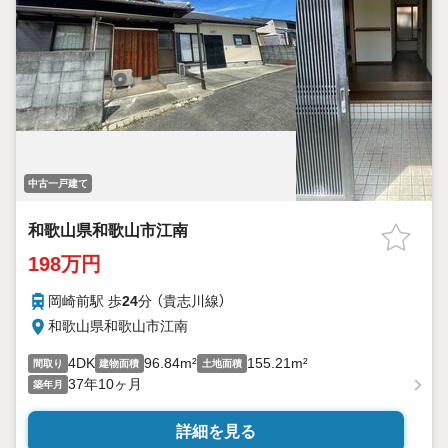
中古一戸建て
和歌山県和歌山市江南
198万円
岡崎前駅 歩
24
分 （貴志川線）
和歌山県和歌山市江南
4DK
96.84m²
155.21m²
間取り
建物面積
土地面積
37年10ヶ月
築年月
詳細を見る