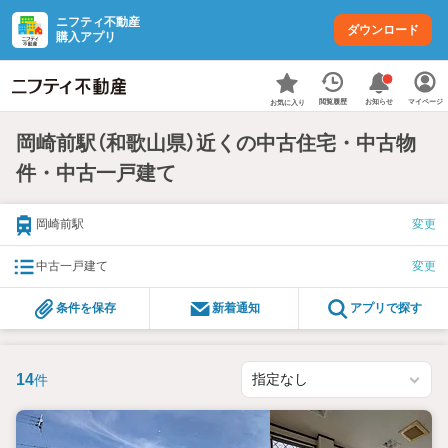
ニフティ不動産
ダウンロード
購入アプリ
お知らせ
閲覧履歴
マイページ
お気に入り
岡崎前駅（和歌山県）近くの中古住宅・中古物
件・中古一戸建て
岡崎前駅
変更
中古一戸建て
変更
条件を保存
新着通知
アプリで探す
14
件