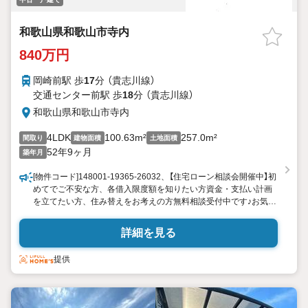
和歌山県和歌山市寺内
840万円
岡崎前駅 歩
17
分 （貴志川線）
交通センター前駅 歩
18
分 （貴志川線）
和歌山県和歌山市寺内
4LDK
100.63m²
257.0m²
間取り
建物面積
土地面積
52年9ヶ月
築年月
[物件コード]148001-19365-26032、【住宅ローン相談会開催中】初
めてでご不安な方、各借入限度額を知りたい方資金・支払い計画
を立てたい方、住み替えをお考えの方無料相談受付中です♪お気軽
にお電話ください！
詳細を見る
提供