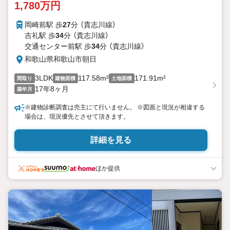
1,780万円
岡崎前駅 歩
27
分 （貴志川線）
吉礼駅 歩
34
分 （貴志川線）
交通センター前駅 歩
34
分 （貴志川線）
和歌山県和歌山市朝日
3LDK
117.58m²
171.91m²
間取り
建物面積
土地面積
17年8ヶ月
築年月
※建物診断調査は売主にて行いません。 ※図面と現況が相違する
場合は、現況優先とさせて頂きます。
詳細を見る
ほか提供