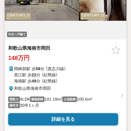
中古一戸建て
和歌山県海南市岡田
148万円
岡崎前駅 歩
58
分 （貴志川線）
黒江駅 歩
22
分 （紀勢線）
海南駅 歩
48
分 （紀勢線）
和歌山県海南市岡田
4LDK
101.18m²
100.6m²
間取り
建物面積
土地面積
30年1ヶ月
築年月
詳細を見る