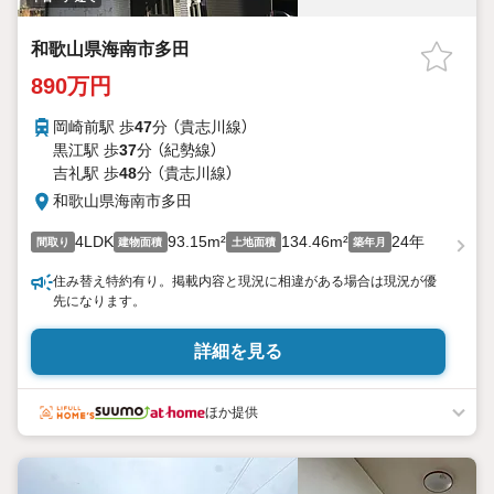
和歌山県海南市多田
890万円
岡崎前駅 歩
47
分 （貴志川線）
黒江駅 歩
37
分 （紀勢線）
吉礼駅 歩
48
分 （貴志川線）
和歌山県海南市多田
4LDK
93.15m²
134.46m²
24年
間取り
建物面積
土地面積
築年月
住み替え特約有り。掲載内容と現況に相違がある場合は現況が優
先になります。
詳細を見る
ほか提供