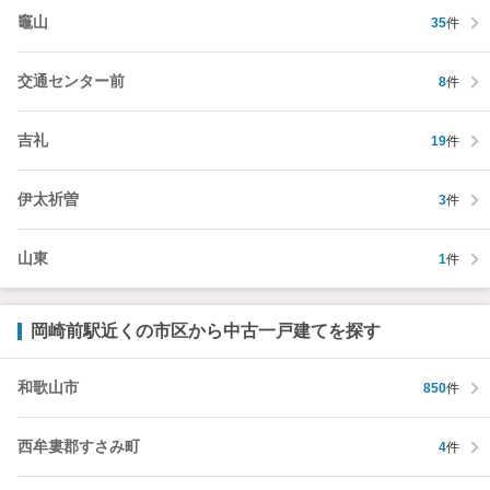
竈山
35
件
交通センター前
8
件
吉礼
19
件
伊太祈曽
3
件
山東
1
件
岡崎前駅近くの市区から中古一戸建てを探す
和歌山市
850
件
西牟婁郡すさみ町
4
件