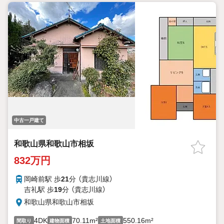
中古一戸建て
和歌山県和歌山市相坂
832万円
岡崎前駅 歩
21
分 （貴志川線）
吉礼駅 歩
19
分 （貴志川線）
和歌山県和歌山市相坂
4DK
70.11m²
550.16m²
間取り
建物面積
土地面積