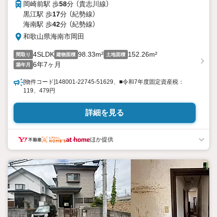
岡崎前駅 歩
58
分 （貴志川線）
黒江駅 歩
17
分 （紀勢線）
海南駅 歩
42
分 （紀勢線）
和歌山県海南市岡田
4SLDK
98.33m²
152.26m²
間取り
建物面積
土地面積
6年7ヶ月
築年月
[物件コード]148001-22745-51629、■令和7年度固定資産税：
119、479円
詳細を見る
ほか提供