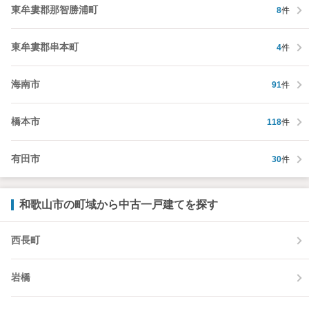
東牟婁郡那智勝浦町
8
件
東牟婁郡串本町
4
件
海南市
91
件
橋本市
118
件
有田市
30
件
和歌山市の町域から中古一戸建てを探す
西長町
岩橋