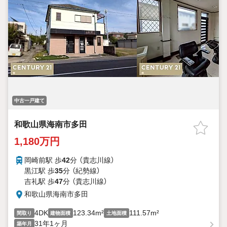
中古一戸建て
和歌山県海南市多田
1,180万円
岡崎前駅 歩
42
分 （貴志川線）
黒江駅 歩
35
分 （紀勢線）
吉礼駅 歩
47
分 （貴志川線）
和歌山県海南市多田
4DK
123.34m²
111.57m²
間取り
建物面積
土地面積
31年1ヶ月
築年月