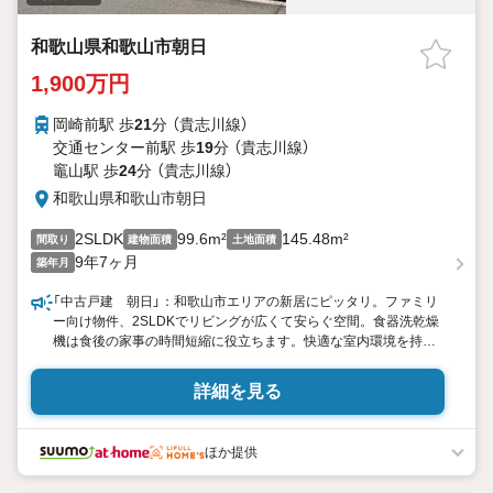
和歌山県和歌山市朝日
1,900万円
岡崎前駅 歩
21
分 （貴志川線）
交通センター前駅 歩
19
分 （貴志川線）
竈山駅 歩
24
分 （貴志川線）
和歌山県和歌山市朝日
2SLDK
99.6m²
145.48m²
間取り
建物面積
土地面積
9年7ヶ月
築年月
「中古戸建 朝日」：和歌山市エリアの新居にピッタリ。ファミリ
ー向け物件、2SLDKでリビングが広くて安らぐ空間。食器洗乾燥
機は食後の家事の時間短縮に役立ちます。快適な室内環境を持
つ、中古の一戸建て物件です。1 900万円の物件です。お住まいに
いかがでしょうか。平成29年1月築の物件となり、室内も綺麗で
詳細を見る
す(^o^)
ほか提供