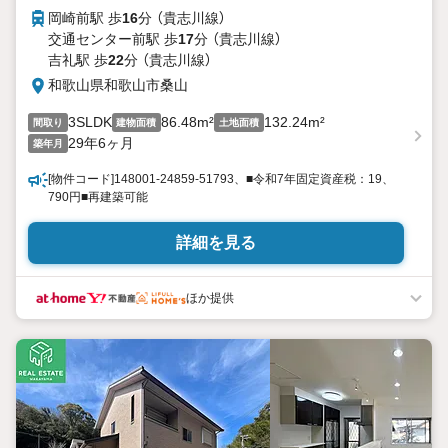
岡崎前駅 歩
16
分 （貴志川線）
交通センター前駅 歩
17
分 （貴志川線）
吉礼駅 歩
22
分 （貴志川線）
和歌山県和歌山市桑山
3SLDK
86.48m²
132.24m²
間取り
建物面積
土地面積
29年6ヶ月
築年月
[物件コード]148001-24859-51793、■令和7年固定資産税：19、
790円■再建築可能
詳細を見る
ほか提供