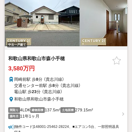
中古一戸建て
和歌山県和歌山市森小手穂
3,580万円
岡崎前駅 歩
8
分 （貴志川線）
交通センター前駅 歩
8
分 （貴志川線）
竈山駅 歩
23
分 （貴志川線）
和歌山県和歌山市森小手穂
4LDK
137.5m²
279.15m²
間取り
建物面積
土地面積
11年1ヶ月
築年月
[物件コード]148001-25462-28224、■エアコン5台、一部照明器具