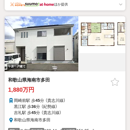
ほか提供
中古一戸建て
和歌山県海南市多田
1,880万円
岡崎前駅 歩
45
分 （貴志川線）
黒江駅 歩
36
分 （紀勢線）
吉礼駅 歩
45
分 （貴志川線）
和歌山県海南市多田