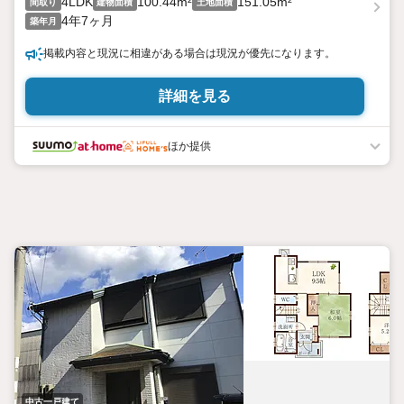
4LDK
100.44m²
151.05m²
間取り
建物面積
土地面積
4年7ヶ月
築年月
掲載内容と現況に相違がある場合は現況が優先になります。
詳細を見る
ほか提供
中古一戸建て