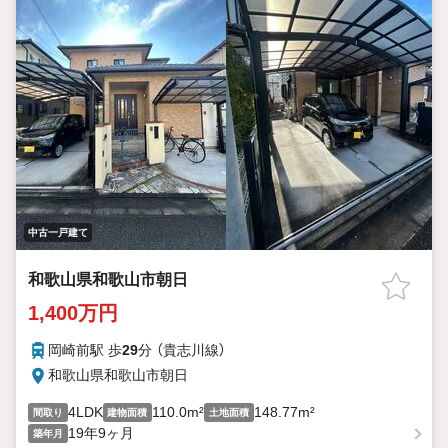
中古一戸建て
和歌山県和歌山市朝日
1,400万円
岡崎前駅 歩
29
分 （貴志川線）
和歌山県和歌山市朝日
4LDK
110.0m²
148.77m²
間取り
建物面積
土地面積
19年9ヶ月
築年月