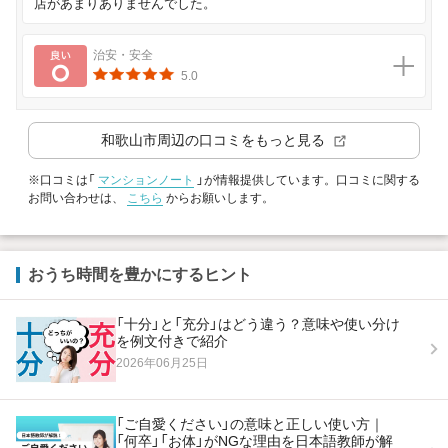
店があまりありませんでした。
良い
治安・安全
5.0
和歌山市
周辺の口コミをもっと見る
※口コミは「
マンションノート
」が情報提供しています。口コミに関する
お問い合わせは、
こちら
からお願いします。
おうち時間を豊かにするヒント
「十分」と「充分」はどう違う？意味や使い分け
を例文付きで紹介
2026年06月25日
「ご自愛ください」の意味と正しい使い方｜
「何卒」「お体」がNGな理由を日本語教師が解