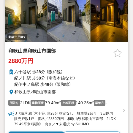
新築一戸建て
和歌山県和歌山市園部
2880万円
六十谷駅 歩
28
分 （阪和線）
紀ノ川駅 歩
38
分 （南海本線
など
）
紀伊中ノ島駅 歩
48
分 （阪和線）
和歌山県和歌山市園部
2LDK
79.49m²
140.25m²
-
間取り
建物面積
土地面積
築年月
ＪＲ阪和線「六十谷」歩28分 指定なし 駐車場2台可 3日以内
販売戸数1戸 価格／2880万円 和歌山県和歌山市園部 2LDK
79.49平米（実測） 向き／▼未選択 by SUUMO