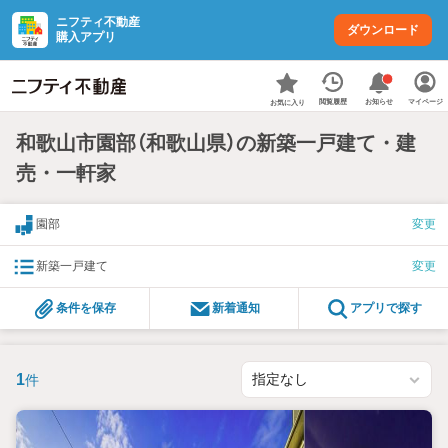
ニフティ不動産
ダウンロード
購入アプリ
お知らせ
閲覧履歴
マイページ
お気に入り
和歌山市園部（和歌山県）の新築一戸建て・建
売・一軒家
園部
変更
新築一戸建て
変更
条件を保存
新着通知
アプリで探す
1
件