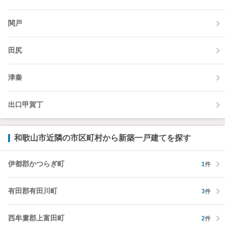
関戸
田尻
津秦
出口甲賀丁
和歌山市近隣の市区町村から新築一戸建てを探す
伊都郡かつらぎ町
1
件
有田郡有田川町
3
件
西牟婁郡上富田町
2
件