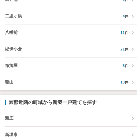
二里ヶ浜
4
件
八幡前
11
件
紀伊小倉
21
件
布施屋
8
件
竈山
10
件
園部近隣の町域から新築一戸建てを探す
新庄
新堀東