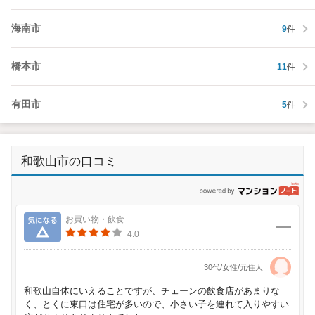
海南市
9
件
橋本市
11
件
有田市
5
件
和歌山市の口コミ
p
気になる
お買い物・飲食
4.0
30代/女性/元住人
和歌山自体にいえることですが、チェーンの飲食店があまりな
く、とくに東口は住宅が多いので、小さい子を連れて入りやすい