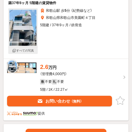
築37年9ヶ月 5階建の賃貸物件
和歌山駅 歩
5
分 （紀勢線
など
）
和歌山県和歌山市美園町４丁目
5階建 / 37年9ヶ月 / 鉄骨造
すべての写真
2.6
万円
（管理費4,000円）
不要
不要
敷
礼
5階 / 1K / 22.27㎡
お問い合わせ
（無料）
提供