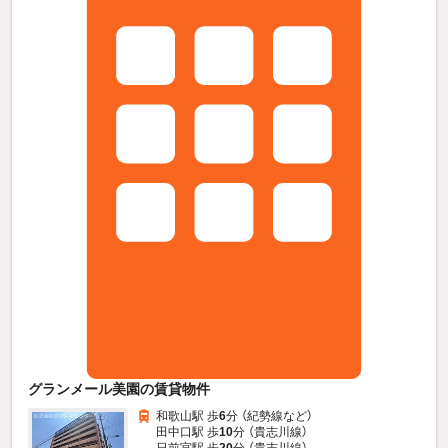
グランメール美園の賃貸物件
和歌山駅 歩
6
分 （紀勢線
など
）
田中口駅 歩
10
分 （貴志川線）
日前宮駅 歩
20
分 （貴志川線）