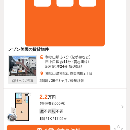
メゾン美園の賃貸物件
和歌山駅 歩
7
分 （紀勢線
など
）
田中口駅 歩
11
分 （貴志川線）
紀和駅 歩
24
分 （紀勢線）
和歌山県和歌山市美園町2丁目
2階建 / 39年3ヶ月 / 軽量鉄骨
すべての写真
2.2
万円
（管理費3,000円）
不要
不要
敷
礼
1階 / 1K / 17.95㎡