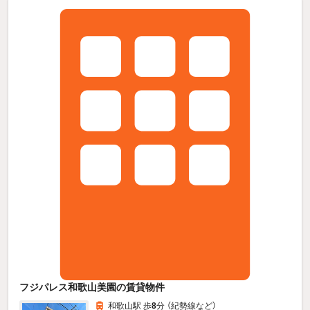
フジパレス和歌山美園の賃貸物件
和歌山駅 歩
8
分 （紀勢線
など
）