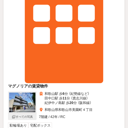
マグノリアの賃貸物件
和歌山駅 歩
6
分 （紀勢線
など
）
田中口駅 歩
11
分 （貴志川線）
紀伊中ノ島駅 歩
20
分 （阪和線）
和歌山県和歌山市美園町４丁目
7階建 / 42年 / RC
すべての写真
駐輪場あり
宅配ボックス