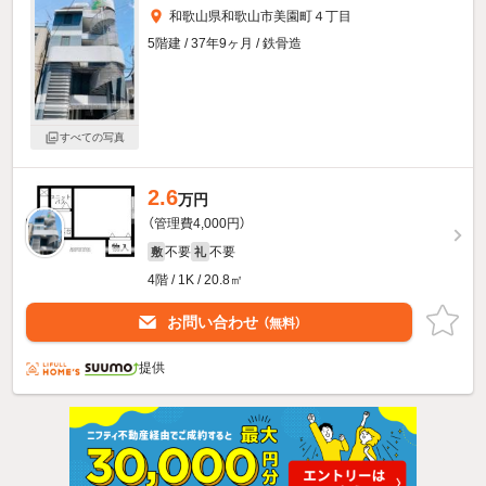
和歌山県和歌山市美園町４丁目
5階建 / 37年9ヶ月 / 鉄骨造
すべての写真
2.6
万円
（管理費4,000円）
不要
不要
敷
礼
4階 / 1K / 20.8㎡
お問い合わせ
（無料）
提供