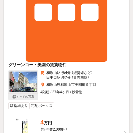
グリーンコート美園の賃貸物件
和歌山駅 歩
4
分 （紀勢線
など
）
田中口駅 歩
7
分 （貴志川線）
和歌山県和歌山市美園町５丁目
4階建 / 27年4ヶ月 / 鉄骨造
すべての写真
駐輪場あり
宅配ボックス
4
万円
（管理費2,000円）