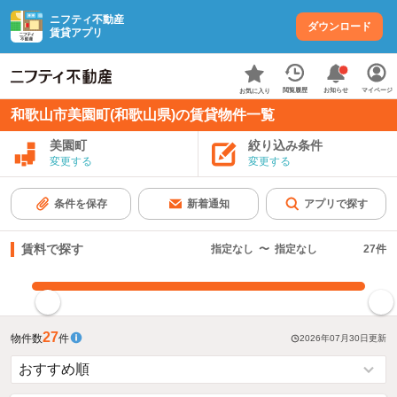
ニフティ不動産
ダウンロード
賃貸アプリ
お知らせ
閲覧履歴
マイページ
お気に入り
和歌山市美園町(和歌山県)の賃貸物件一覧
美園町
絞り込み条件
変更する
変更する
条件を保存
新着通知
アプリで探す
賃料で探す
指定なし
〜
指定なし
27
件
指定した賃料で絞り込む
27
物件数
件
2026年07月30日
更新