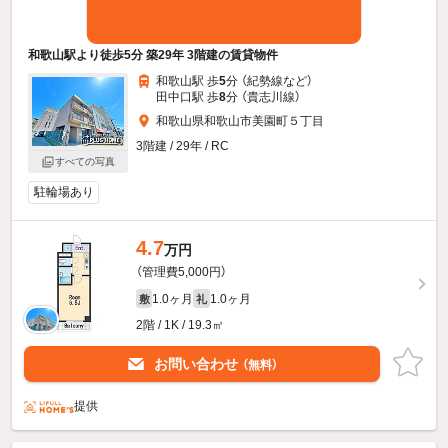
和歌山駅より徒歩5分 築29年 3階建の賃貸物件
和歌山駅 歩
5
分 （紀勢線
など
）
田中口駅 歩
8
分 （貴志川線）
和歌山県和歌山市美園町５丁目
3階建 / 29年 / RC
すべての写真
駐輪場あり
4.7
万円
（管理費5,000円）
1.0ヶ月
1.0ヶ月
敷
礼
2階 / 1K / 19.3㎡
お問い合わせ
（無料）
提供