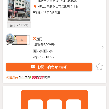
紀伊中ノ島駅 歩
18
分 （阪和線）
和歌山県和歌山市美園町５丁目
6階建 / 39年 / 鉄骨造
すべての写真
3
万円
（管理費5,000円）
不要
不要
敷
礼
4階 / 1K / 18.0㎡
お問い合わせ
（無料）
提供