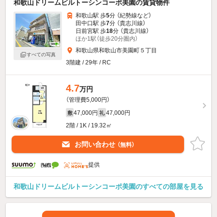
和歌山ドリームビルトーシンコーポ美園の賃貸物件
和歌山駅 歩
5
分 （紀勢線
など
）
田中口駅 歩
7
分 （貴志川線）
日前宮駅 歩
18
分 （貴志川線）
ほか1駅（徒歩20分圏内）
和歌山県和歌山市美園町５丁目
すべての写真
3階建 / 29年 / RC
4.7
万円
（管理費5,000円）
47,000円
47,000円
敷
礼
2階 / 1K / 19.32㎡
お問い合わせ
（無料）
提供
和歌山ドリームビルトーシンコーポ美園のすべての部屋を見る