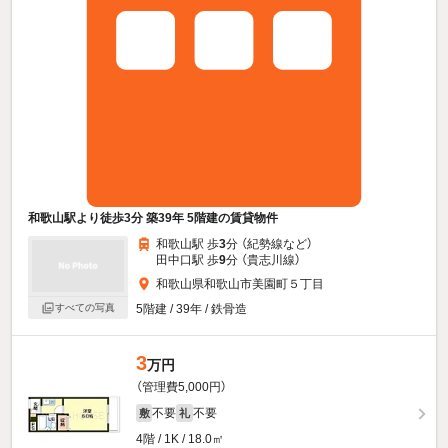
和歌山駅より徒歩3分 築39年 5階建の賃貸物件
和歌山駅 歩
3
分 （紀勢線
など
）
田中口駅 歩
9
分 （貴志川線）
和歌山県和歌山市美園町５丁目
すべての写真
5階建 / 39年 / 鉄骨造
3
万円
（管理費5,000円）
不要
不要
敷
礼
4階 / 1K / 18.0㎡