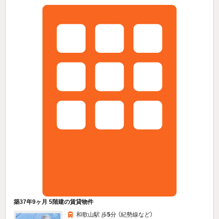
築37年9ヶ月 5階建の賃貸物件
和歌山駅 歩
5
分 （紀勢線
など
）