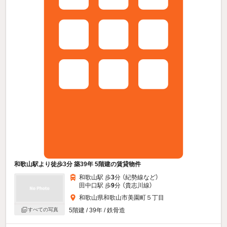
和歌山駅より徒歩3分 築39年 5階建の賃貸物件
和歌山駅 歩
3
分 （紀勢線
など
）
田中口駅 歩
9
分 （貴志川線）
和歌山県和歌山市美園町５丁目
すべての写真
5階建 / 39年 / 鉄骨造