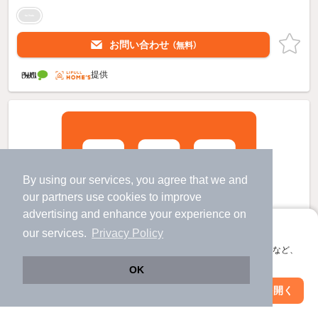
お問い合わせ
（無料）
提供
By using our services, you agree that we and
our
partners
use cookies to improve
advertising and enhance your experience on
アプリに切り替えて、サクサクお部屋探し
our services.
Privacy Policy
会員登録なしですぐ使える。マップ検索やお気に入り保存など、
アプリ限定の便利な機能が使えます！
OK
Web版で続行
アプリを開く
市区町村を変更
絞り込み条件を変更