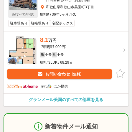
和歌山県和歌山市美園町3丁目
8階建 / 36年5ヶ月 / RC
すべての写真
駐車場あり
駐輪場あり
宅配ボックス
8.1
万円
（管理費7,000円）
不要
不要
敷
礼
6階 / 3LDK / 68.29㎡
お問い合わせ
（無料）
ほか提供
グランメール美園のすべての部屋を見る
新着物件メール通知