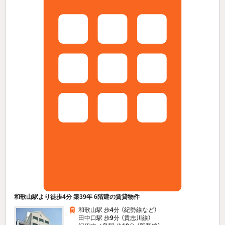
和歌山駅より徒歩4分 築39年 6階建の賃貸物件
和歌山駅 歩
4
分 （紀勢線
など
）
田中口駅 歩
9
分 （貴志川線）