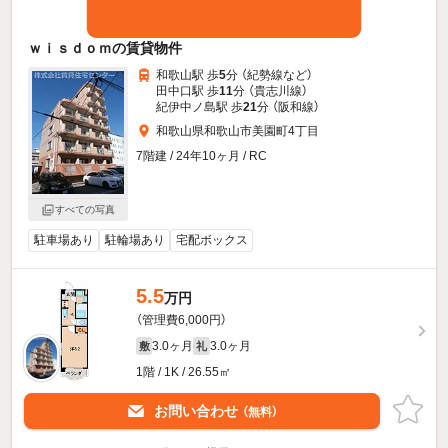
ｗｉｓｄｏｍの賃貸物件
和歌山駅 歩
5
分 （紀勢線
など
）
田中口駅 歩
11
分 （貴志川線）
紀伊中ノ島駅 歩
21
分 （阪和線）
和歌山県和歌山市美園町4丁目
7階建 / 24年10ヶ月 / RC
すべての写真
駐車場あり
駐輪場あり
宅配ボックス
5.5
万円
（管理費6,000円）
3.0ヶ月
3.0ヶ月
敷
礼
1階 / 1K / 26.55㎡
お問い合わせ
（無料）