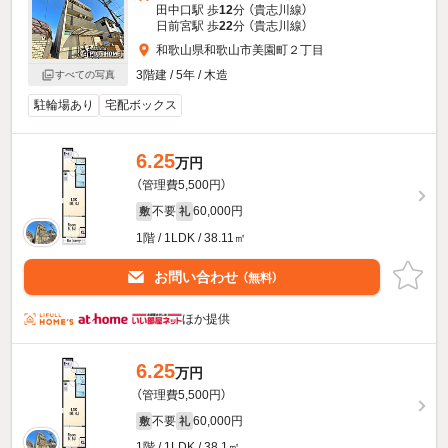
田中口駅 歩
12
分 （貴志川線）
日前宮駅 歩
22
分 （貴志川線）
和歌山県和歌山市美園町２丁目
3階建 / 5年 / 木造
すべての写真
駐輪場あり
宅配ボックス
6.25
万円
（管理費5,500円）
不要
60,000円
敷
礼
1階 / 1LDK / 38.11㎡
お問い合わせ
（無料）
ほか提供
6.25
万円
（管理費5,500円）
不要
60,000円
敷
礼
1階 / 1LDK / 38.1㎡