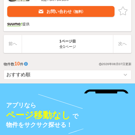
お問い合わせ
（無料）
提供
1ページ目
前へ
次へ
全1ページ
10
物件数
件
2026年08月07日
更新
アプリなら
ページ移動なし
で
物件をサクサク探せる！