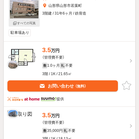
山形県山形市若葉町
3階建 / 31年6ヶ月 / 鉄骨造
すべての写真
駐車場あり
3.5
万円
（管理費不要）
1.0ヶ月
不要
敷
礼
3階 / 1K / 21.65㎡
お問い合わせ
（無料）
提供
3.5
万円
（管理費不要）
35,000円
不要
敷
礼
3階 / 1K / 18.13㎡