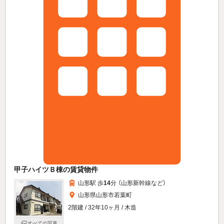
甲子ハイツＢ棟の賃貸物件
山形駅 歩
14
分 （山形新幹線
など
）
山形県山形市若葉町
2階建 / 32年10ヶ月 / 木造
すべての写真