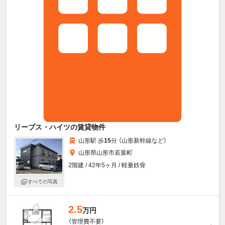
リーブス・ハイツの賃貸物件
山形駅 歩
15
分 （山形新幹線
など
）
山形県山形市若葉町
2階建 / 42年5ヶ月 / 軽量鉄骨
すべての写真
2.5
万円
（管理費不要）