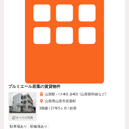
プルミエール若葉の賃貸物件
山形駅 バス
4
分 歩
4
分 （山形新幹線
など
）
山形県山形市若葉町
3階建 / 27年5ヶ月 / 鉄骨
すべての写真
駐車場あり
駐輪場あり