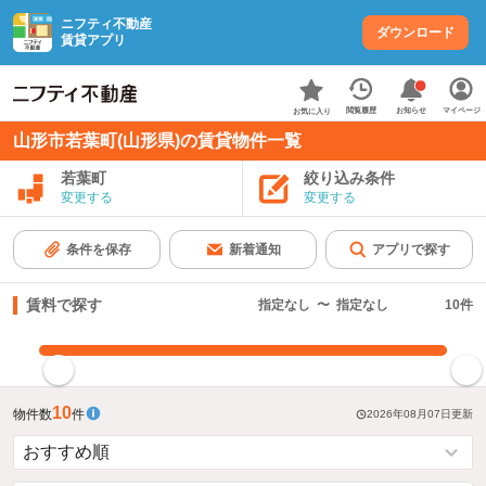
ニフティ不動産
ダウンロード
賃貸アプリ
お知らせ
閲覧履歴
マイページ
お気に入り
山形市若葉町(山形県)の賃貸物件一覧
若葉町
絞り込み条件
変更する
変更する
条件を保存
新着通知
アプリで探す
賃料で探す
指定なし
〜
指定なし
10
件
指定した賃料で絞り込む
10
物件数
件
2026年08月07日
更新