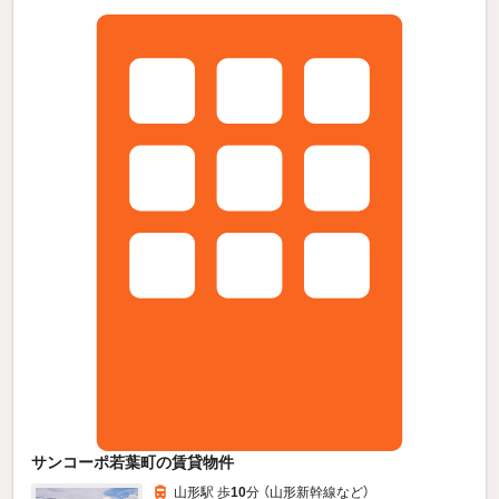
サンコーポ若葉町の賃貸物件
山形駅 歩
10
分 （山形新幹線
など
）