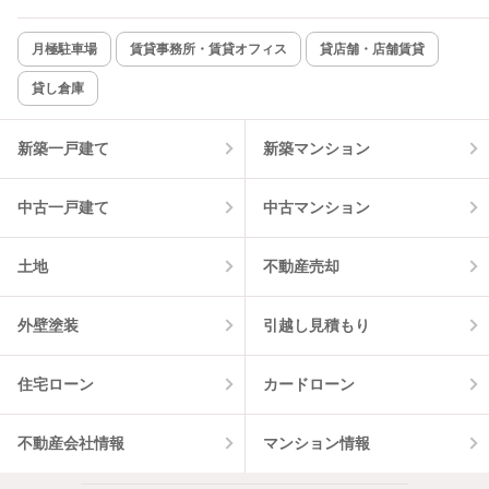
新着のみ
インターネット無料
月極駐車場
賃貸事務所・賃貸オフィス
貸店舗・店舗賃貸
貸し倉庫
該当件数:
物件一覧に反映
10
件
新築一戸建て
新築マンション
中古一戸建て
中古マンション
土地
不動産売却
外壁塗装
引越し見積もり
住宅ローン
カードローン
不動産会社情報
マンション情報