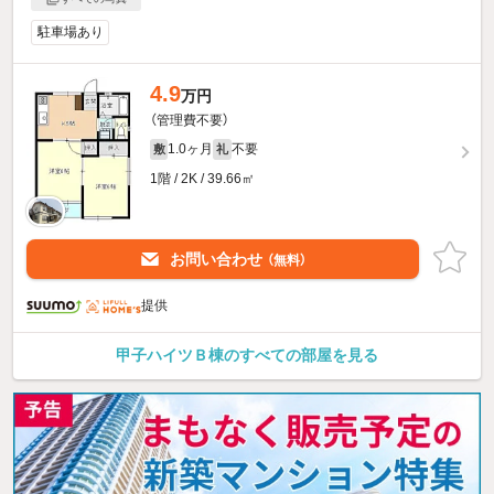
駐車場あり
4.9
万円
（管理費不要）
1.0ヶ月
不要
敷
礼
1階 / 2K / 39.66㎡
お問い合わせ
（無料）
提供
甲子ハイツＢ棟のすべての部屋を見る