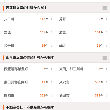
若葉町近隣の町域から探す
八日町
芳野
112
件
5
件
吉原
若宮
165
件
134
件
和合町
嶋北
15
件
21
件
山形市近隣の市区町村から探す
西置賜郡飯豊町
東田川郡三川町
7
件
2
件
東田川郡庄内町
米沢市
13
件
587
件
鶴岡市
酒田市
362
件
313
件
不動産会社・不動産屋から探す