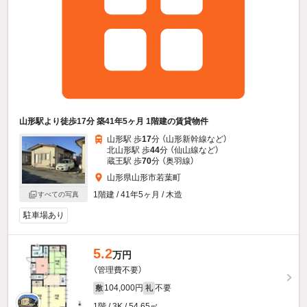
山形駅より徒歩17分 築41年5ヶ月 1階建の賃貸物件
山形駅 歩
17
分 （山形新幹線
など
）
北山形駅 歩
44
分 （仙山線
など
）
蔵王駅 歩
70
分 （奥羽線）
山形県山形市若葉町
1階建 / 41年5ヶ月 / 木造
すべての写真
駐車場あり
5.2
万円
（管理費不要）
104,000円
不要
敷
礼
1階 / 3K / 54.65㎡