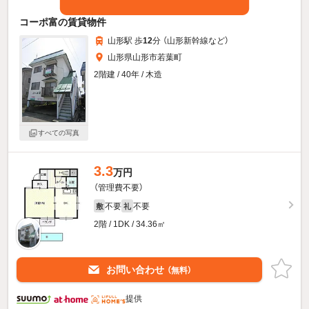
コーポ富の賃貸物件
山形駅 歩
12
分 （山形新幹線
など
）
山形県山形市若葉町
2階建 / 40年 / 木造
すべての写真
3.3
万円
（管理費不要）
不要
不要
敷
礼
2階 / 1DK / 34.36㎡
お問い合わせ
（無料）
提供