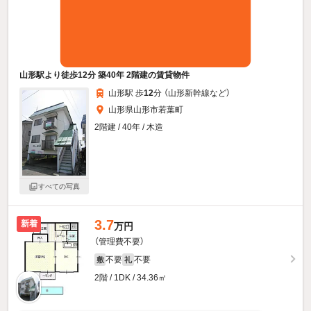
山形駅より徒歩12分 築40年 2階建の賃貸物件
山形駅 歩
12
分 （山形新幹線
など
）
山形県山形市若葉町
2階建 / 40年 / 木造
すべての写真
3.7
新着
万円
（管理費不要）
不要
不要
敷
礼
2階 / 1DK / 34.36㎡