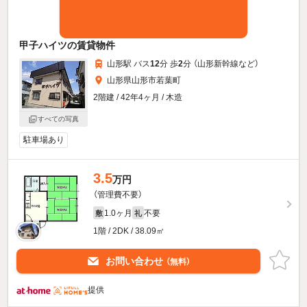
甲子ハイツの賃貸物件
山形駅 バス
12
分 歩
2
分 （山形新幹線
など
）
山形県山形市若葉町
2階建 / 42年4ヶ月 / 木造
すべての写真
駐車場あり
3.5
万円
（管理費不要）
1.0ヶ月
不要
敷
礼
1階 / 2DK / 38.09㎡
お問い合わせ
（無料）
提供