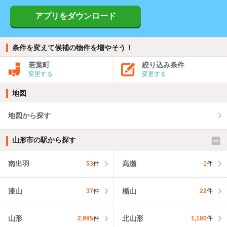
アプリをダウンロード
条件を変えて候補の物件を増やそう！
若葉町
絞り込み条件
変更する
変更する
地図
地図から探す
山形市の駅から探す
南出羽
高瀬
53
件
1
件
漆山
楯山
37
件
22
件
山形
北山形
2,995
件
1,180
件