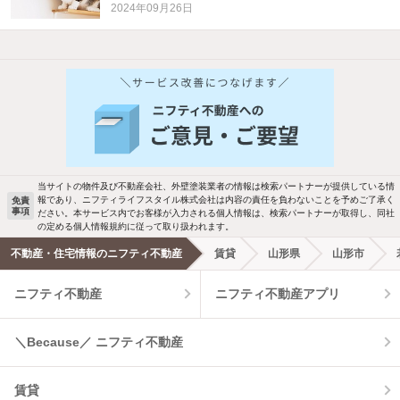
2024年09月26日
他の人はこんな条件で絞り込んでいます！
人気のこだわり条件
バス・トイレ別
2階以上
駐車場あり
ペット相談
当サイトの物件及び不動産会社、外壁塗装業者の情報は検索パートナーが提供している情
報であり、ニフティライフスタイル株式会社は内容の責任を負わないことを予めご了承く
免責
事項
ださい。本サービス内でお客様が入力される個人情報は、検索パートナーが取得し、同社
洗濯機置場あり
独立洗面台
の定める個人情報規約に従って取り扱われます。
不動産・住宅情報のニフティ不動産
賃貸
山形県
山形市
エアコンあり
都市ガス
ニフティ不動産
ニフティ不動産アプリ
温水洗浄便座
オートロック
＼Because／ ニフティ不動産
コンロ2口以上
追焚き機能
賃貸
TV付インターホン
角部屋