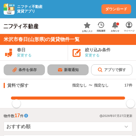
ニフティ不動産
ダウンロード
賃貸アプリ
お知らせ
閲覧履歴
マイページ
お気に入り
米沢市春日(山形県)の賃貸物件一覧
春日
絞り込み条件
変更する
変更する
条件を保存
新着通知
アプリで探す
賃料で探す
指定なし
〜
指定なし
17
件
指定した賃料で絞り込む
17
物件数
件
2026年07月27日
更新