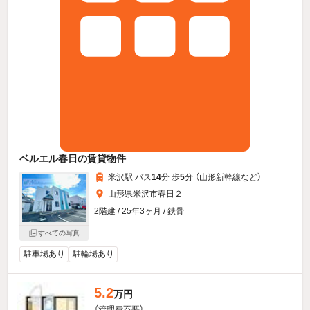
ベルエル春日の賃貸物件
米沢駅 バス
14
分 歩
5
分 （山形新幹線
など
）
山形県米沢市春日２
2階建 / 25年3ヶ月 / 鉄骨
すべての写真
駐車場あり
駐輪場あり
5.2
万円
（管理費不要）