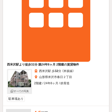
西米沢駅より徒歩32分 築24年8ヶ月 2階建の賃貸物件
西米沢駅 歩
32
分 （米坂線）
山形県米沢市春日２丁目
2階建 / 24年8ヶ月 / 鉄骨造
すべての写真
駐車場あり