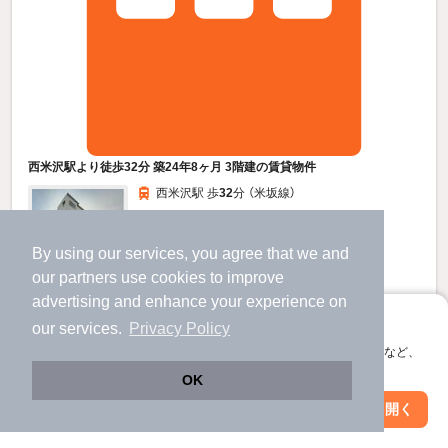
西米沢駅より徒歩32分 築24年8ヶ月 3階建の賃貸物件
西米沢駅 歩
32
分 （米坂線）
山形県米沢市春日２丁目
3階建 / 24年8ヶ月 / 鉄骨造
By using our services, you agree that we and
すべての写真
our
partners
use cookies to improve
advertising and enhance your experience on
駐車場あり
アプリに切り替えて、サクサクお部屋探し
our services.
Privacy Policy
会員登録なしですぐ使える。マップ検索やお気に入り保存など、
4.5
万円
アプリ限定の便利な機能が使えます！
OK
（管理費3,000円）
Web版で続行
アプリを開く
不要
不要
敷
礼
市区町村を変更
絞り込み条件を変更
3階 / 2DK / 41.37㎡