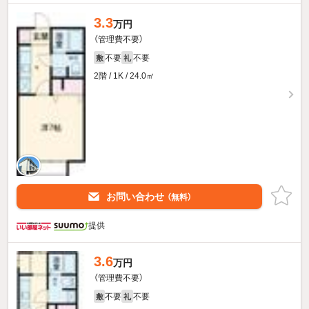
3.3
万円
（管理費不要）
不要
不要
敷
礼
2階 / 1K / 24.0㎡
お問い合わせ
（無料）
提供
3.6
万円
（管理費不要）
不要
不要
敷
礼