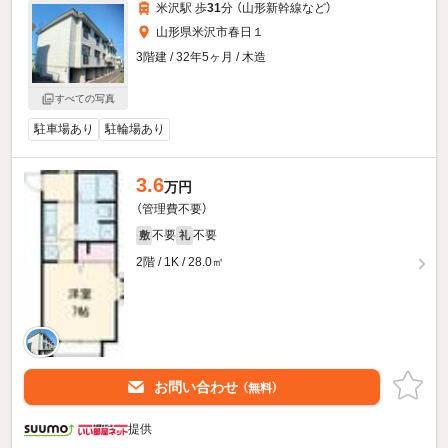
米沢駅 歩
31
分 （山形新幹線
など
）
山形県米沢市春日１
3階建 / 32年5ヶ月 / 木造
すべての写真
駐車場あり
駐輪場あり
3.6
万円
（管理費不要）
不要
不要
敷
礼
2階 / 1K / 28.0㎡
お問い合わせ
（無料）
提供