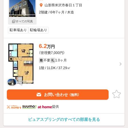
山形県米沢市春日１丁目
2階建 / 6年7ヶ月 / 木造
すべての写真
駐車場あり
駐輪場あり
6.2
万円
（管理費7,000円）
不要
1.0ヶ月
敷
礼
1階 / 1LDK / 37.29㎡
お問い合わせ
（無料）
提供
ピュアスプリングのすべての部屋を見る