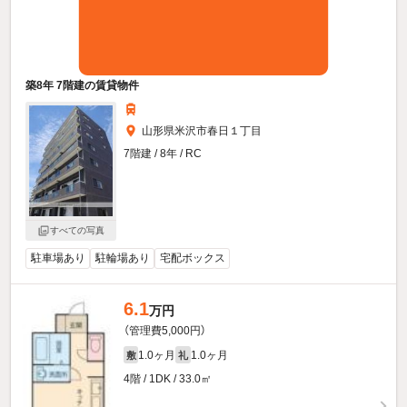
築8年 7階建の賃貸物件
山形県米沢市春日１丁目
7階建 / 8年 / RC
すべての写真
駐車場あり
駐輪場あり
宅配ボックス
6.1
万円
（管理費5,000円）
1.0ヶ月
1.0ヶ月
敷
礼
4階 / 1DK / 33.0㎡