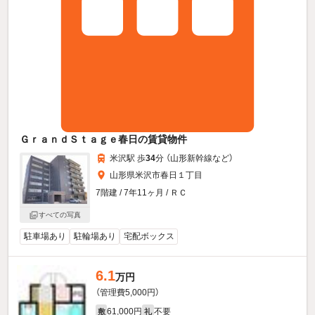
ＧｒａｎｄＳｔａｇｅ春日の賃貸物件
米沢駅 歩
34
分 （山形新幹線
など
）
山形県米沢市春日１丁目
7階建 / 7年11ヶ月 / ＲＣ
すべての写真
駐車場あり
駐輪場あり
宅配ボックス
6.1
万円
（管理費5,000円）
61,000円
不要
敷
礼