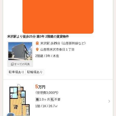
米沢駅より徒歩25分 築3年 2階建の賃貸物件
米沢駅 歩
25
分 （山形新幹線
など
）
山形県米沢市春日１丁目
2階建 / 3年 / 木造
すべての写真
駐車場あり
駐輪場あり
5
万円
（管理費3,000円）
1.0ヶ月
不要
敷
礼
1階 / 1K / 26.7㎡