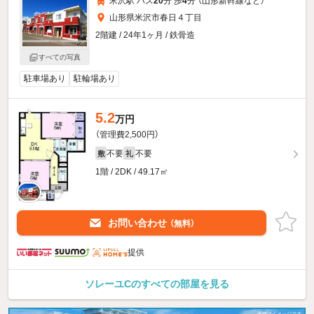
米沢駅 バス
20
分 歩
4
分 （山形新幹線
など
）
山形県米沢市春日４丁目
2階建 / 24年1ヶ月 / 鉄骨造
すべての写真
駐車場あり
駐輪場あり
5.2
万円
（管理費2,500円）
不要
不要
敷
礼
1階 / 2DK / 49.17㎡
お問い合わせ
（無料）
提供
ソレーユCのすべての部屋を見る