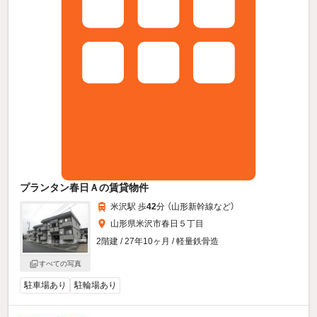
プランタン春日Ａの賃貸物件
米沢駅 歩
42
分 （山形新幹線
など
）
山形県米沢市春日５丁目
2階建 / 27年10ヶ月 / 軽量鉄骨造
すべての写真
駐車場あり
駐輪場あり