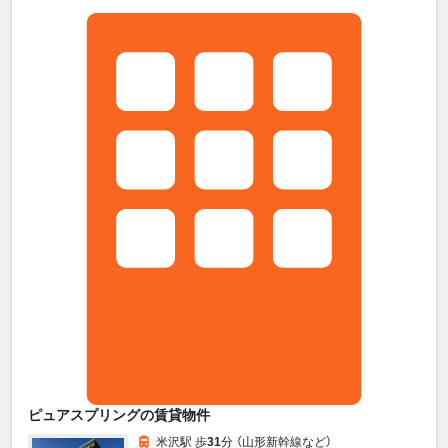
ピュアスプリングの賃貸物件
米沢駅 歩
31
分 （山形新幹線
など
）