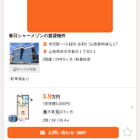
春日シャーメゾンの賃貸物件
米沢駅 バス
12
分 歩
3
分 （山形新幹線
など
）
山形県米沢市春日１丁目2-1
2階建 / 24年5ヶ月 / 軽量鉄骨
すべての写真
駐車場あり
3.9
万円
（管理費5,000円）
不要
0.5ヶ月
敷
礼
2階 / 1K / 26.4㎡
お問い合わせ
（無料）