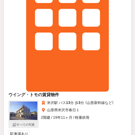
ウイング・トモの賃貸物件
米沢駅 バス
13
分 歩
3
分 （山形新幹線
など
）
山形県米沢市春日１
2階建 / 19年11ヶ月 / 軽量鉄骨
すべての写真
駐車場あり