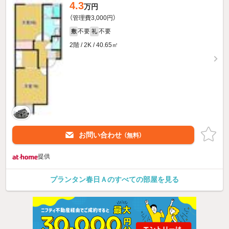
4.3
万円
（管理費3,000円）
不要
不要
敷
礼
2階 / 2K / 40.65㎡
お問い合わせ
（無料）
提供
プランタン春日Ａのすべての部屋を見る