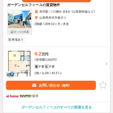
ガーデンセルフィーユの賃貸物件
米沢駅 バス
18
分 歩
1
分 （山形新幹線
など
）
山形県米沢市春日１
2階建 / 28年10ヶ月 / 木造
すべての写真
駐車場あり
4.2
万円
（管理費3,000円）
不要
不要
敷
礼
1階 / 1LDK / 40.57㎡
お問い合わせ
（無料）
提供
ガーデンセルフィーユのすべての部屋を見る