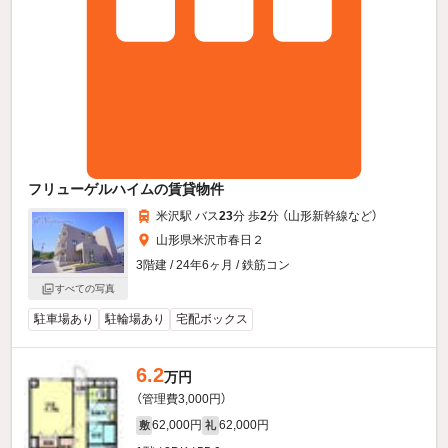
フリューゲルハイムの賃貸物件
米沢駅 バス
23
分 歩
2
分 （山形新幹線
など
）
山形県米沢市春日２
3階建 / 24年6ヶ月 / 鉄筋コン
すべての写真
駐車場あり
駐輪場あり
宅配ボックス
6.2
万円
（管理費3,000円）
62,000円
62,000円
敷
礼