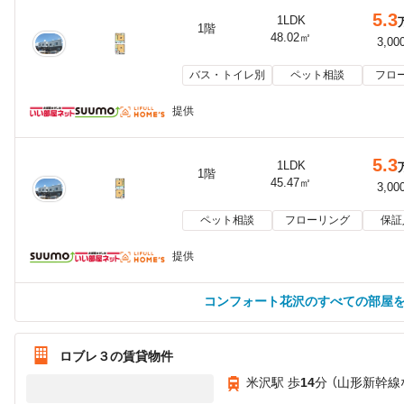
5.3
1LDK
1階
48.02㎡
3,00
バス・トイレ別
ペット相談
フロ
提供
5.3
1LDK
1階
45.47㎡
3,00
ペット相談
フローリング
保証
提供
コンフォート花沢のすべての部屋
ロブレ３の賃貸物件
米沢駅 歩
14
分 （山形新幹線