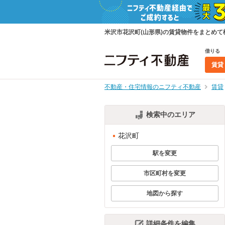
米沢市花沢町(山形県)の賃貸物件をまとめ
借りる
賃貸
不動産・住宅情報のニフティ不動産
賃貸
検索中のエリア
花沢町
駅を変更
市区町村を変更
地図から探す
詳細条件を編集