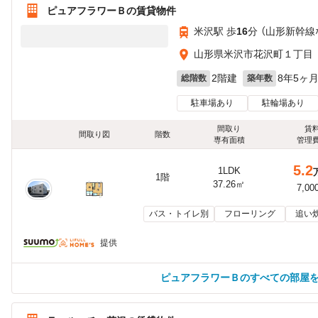
ピュアフラワーＢの賃貸物件
米沢駅 歩
16
分 （山形新幹線
山形県米沢市花沢町１丁目
2階建
8年5ヶ
総階数
築年数
駐車場あり
駐輪場あり
間取り
賃
間取り図
階数
専有面積
管理
5.2
1LDK
1階
37.26㎡
7,00
バス・トイレ別
フローリング
追い
提供
ピュアフラワーＢのすべての部屋