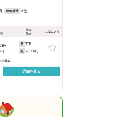
月
木造
建物構造
料
敷金
お気に入り
費等
礼金
不要
敷
万円
52,500円
0円
礼
炊き機能
詳細を見る
る