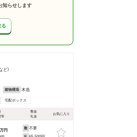
お知らせします
取る
など
）
月
木造
建物構造
宅配ボックス
料
敷金
お気に入り
費等
礼金
不要
敷
万円
65,500円
0円
礼