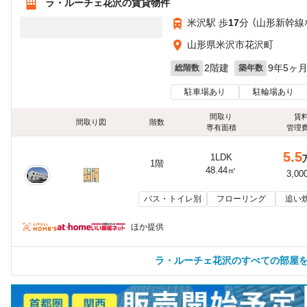
ラ・ルーチェ花沢の賃貸物件
米沢駅 歩
17
分 （山形新幹線
山形県米沢市花沢町
2階建
9年5ヶ
総階数
築年数
駐車場あり
駐輪場あり
間取り
賃
間取り図
階数
専有面積
管理
5.5
1LDK
1階
48.44㎡
3,00
バス・トイレ別
フローリング
追い
ほか提供
ラ・ルーチェ花沢のすべての部屋