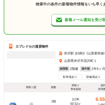
検索中の条件の新着物件情報をいち早く
新着メール通知を受け
ロブレドセの賃貸物件
米沢駅 歩
15
分 （山形新幹線
山形県米沢市花沢町１
2階建
2年5ヶ
総階数
築年数
駐車場あり
駐輪場あり
間取り
賃
間取り図
階数
専有面積
管理
6.55
1LDK
2階
50.52㎡
2,90