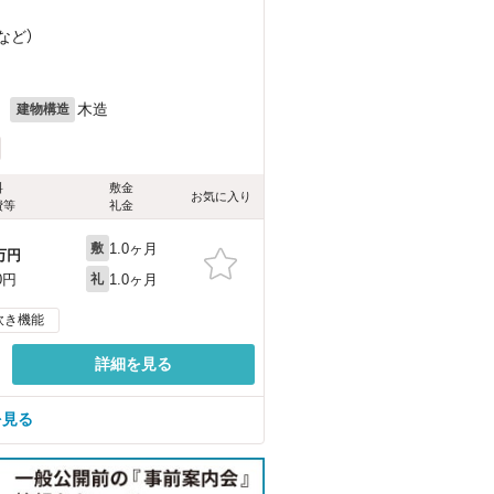
など
）
月
木造
建物構造
料
敷金
お気に入り
費等
礼金
1.0ヶ月
敷
万円
1.0ヶ月
0円
礼
炊き機能
詳細を見る
を見る