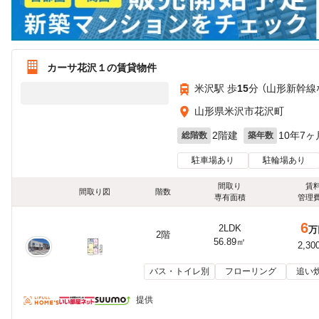
カーサ花沢１の賃貸物件
米沢駅 歩
15
分 （山形新幹線
山形県米沢市花沢町
2階建
10年7ヶ
総階数
築年数
駐車場あり
駐輪場あり
間取り
賃
間取り図
階数
専有面積
管理
6
2LDK
万
2階
56.89㎡
2,30
バス・トイレ別
フローリング
追い
提供