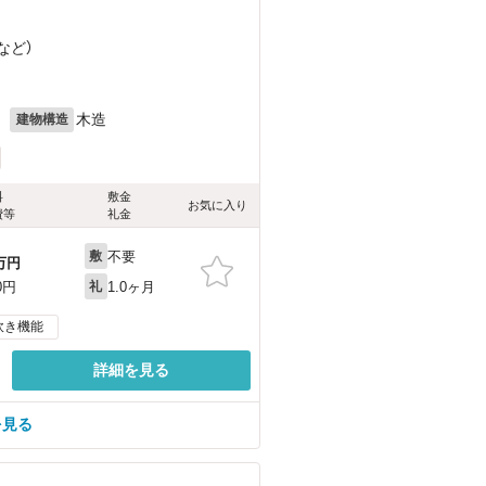
など
）
月
木造
建物構造
料
敷金
お気に入り
費等
礼金
不要
敷
万円
1.0ヶ月
0円
礼
炊き機能
詳細を見る
を見る