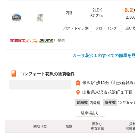
6.2
2LDK
2階
57.21㎡
2,30
バス・トイレ別
フローリング
追い
提供
カーサ花沢１のすべての部屋を
コンフォート花沢の賃貸物件
米沢駅 歩
11
分 （山形新幹線
山形県米沢市花沢町１丁目
2階建
13年5ヶ
総階数
築年数
駐車場あり
間取り
賃
間取り図
階数
専有面積
管理