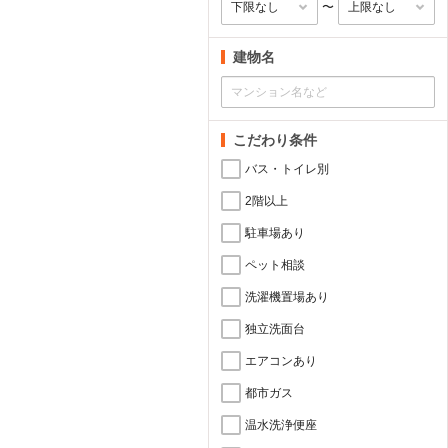
〜
建物名
こだわり条件
バス・トイレ別
2階以上
駐車場あり
ペット相談
洗濯機置場あり
独立洗面台
エアコンあり
都市ガス
温水洗浄便座