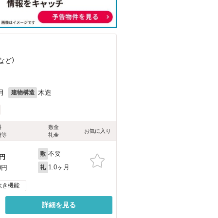
など
）
月
木造
建物構造
料
敷金
お気に入り
費等
礼金
不要
敷
円
1.0ヶ月
0円
礼
炊き機能
詳細を見る