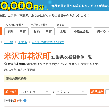
て検索、ニフティ不動産。あなたにピッタリの賃貸物件をみつけよう！
マンションを買う
一戸建てを買う
建てる
新築
中古
新築
中古
土地
不動産会社
調べる
山形県
米沢市
花沢町の賃貸物件を探す
米沢市花沢町
(山形県)の賃貸物件一覧
米沢市花沢町
の賃貸物件をさまざまなこだわり条件から検索できます。
2026年08月06日
更新
現在の選択条件：
-
絞り込み
並び替え
＆
17
物件数
件