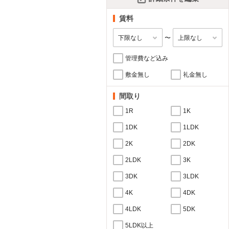
賃料
〜
管理費など込み
敷金無し
礼金無し
間取り
1R
1K
1DK
1LDK
2K
2DK
2LDK
3K
3DK
3LDK
4K
4DK
4LDK
5DK
5LDK以上