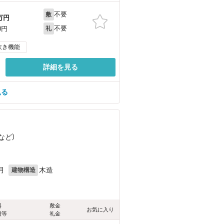
不要
敷
万円
不要
0円
礼
炊き機能
詳細を見る
見る
など
）
月
木造
建物構造
料
敷金
お気に入り
費等
礼金