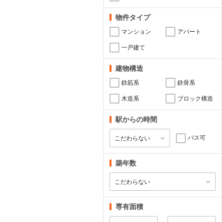
物件タイプ
マンション
アパート
一戸建て
建物構造
鉄筋系
鉄骨系
木造系
ブロック構造
駅からの時間
バス可
築年数
専有面積