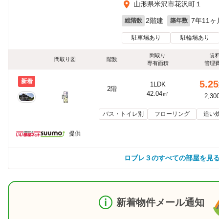
山形県米沢市花沢町１
2階建
7年11ヶ
総階数
築年数
駐車場あり
駐輪場あり
間取り
賃
間取り図
階数
専有面積
管理
新着
5.25
1LDK
2階
42.04㎡
2,30
バス・トイレ別
フローリング
追い
提供
ロブレ３のすべての部屋を見
新着物件メール通知