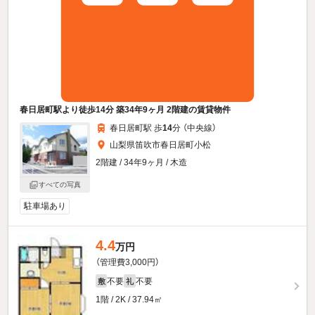
春日居町駅より徒歩14分 築34年9ヶ月 2階建の賃貸物件
春日居町駅 歩
14
分 （中央線）
山梨県笛吹市春日居町小松
2階建 / 34年9ヶ月 / 木造
すべての写真
駐車場あり
4.4
万円
（管理費3,000円）
不要
不要
敷
礼
1階 / 2K / 37.94㎡