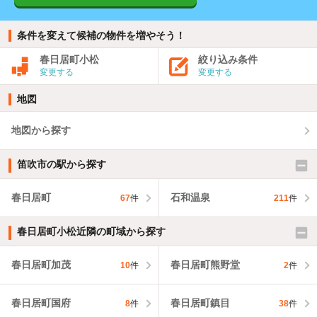
条件を変えて候補の物件を増やそう！
春日居町小松
絞り込み条件
変更する
変更する
地図
地図から探す
笛吹市の駅から探す
春日居町
石和温泉
67
件
211
件
春日居町小松近隣の町域から探す
春日居町加茂
春日居町熊野堂
10
件
2
件
春日居町国府
春日居町鎮目
8
件
38
件