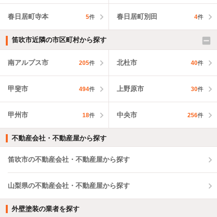
春日居町寺本
春日居町別田
5
件
4
件
笛吹市近隣の市区町村から探す
南アルプス市
北杜市
205
件
40
件
甲斐市
上野原市
494
件
30
件
甲州市
中央市
18
件
256
件
不動産会社・不動産屋から探す
笛吹市の不動産会社・不動産屋から探す
山梨県の不動産会社・不動産屋から探す
外壁塗装の業者を探す