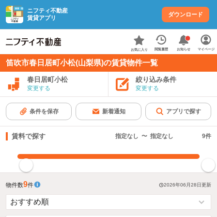
ニフティ不動産
ダウンロード
賃貸アプリ
お知らせ
閲覧履歴
マイページ
お気に入り
笛吹市春日居町小松(山梨県)の賃貸物件一覧
春日居町小松
絞り込み条件
変更する
変更する
条件を保存
新着通知
アプリで探す
賃料で探す
指定なし
〜
指定なし
9
件
指定した賃料で絞り込む
9
物件数
件
2026年06月28日
更新