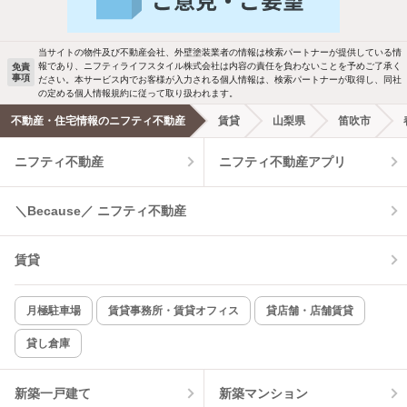
駐車場あり
ペット相談
当サイトの物件及び不動産会社、外壁塗装業者の情報は検索パートナーが提供している情
報であり、ニフティライフスタイル株式会社は内容の責任を負わないことを予めご了承く
免責
事項
ださい。本サービス内でお客様が入力される個人情報は、検索パートナーが取得し、同社
洗濯機置場あり
独立洗面台
の定める個人情報規約に従って取り扱われます。
不動産・住宅情報のニフティ不動産
賃貸
山梨県
笛吹市
エアコンあり
都市ガス
ニフティ不動産
ニフティ不動産アプリ
温水洗浄便座
オートロック
＼Because／ ニフティ不動産
コンロ2口以上
追焚き機能
賃貸
TV付インターホン
角部屋
新着のみ
インターネット無料
月極駐車場
賃貸事務所・賃貸オフィス
貸店舗・店舗賃貸
貸し倉庫
該当件数:
物件一覧に反映
9
件
新築一戸建て
新築マンション