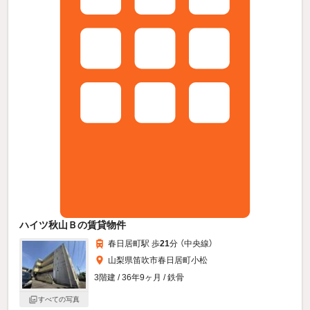
ハイツ秋山Ｂの賃貸物件
春日居町駅 歩
21
分 （中央線）
山梨県笛吹市春日居町小松
3階建 / 36年9ヶ月 / 鉄骨
すべての写真