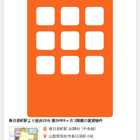
春日居町駅より徒歩20分 築36年9ヶ月 3階建の賃貸物件
春日居町駅 歩
20
分 （中央線）
山梨県笛吹市春日居町小松