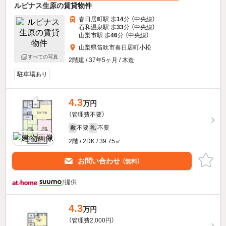
ルピナス生原の賃貸物件
春日居町駅 歩
14
分 （中央線）
石和温泉駅 歩
33
分 （中央線）
山梨市駅 歩
46
分 （中央線）
山梨県笛吹市春日居町小松
すべての写真
2階建 / 37年5ヶ月 / 木造
駐車場あり
4.3
万円
（管理費不要）
不要
不要
敷
礼
2階 / 2DK / 39.75㎡
お問い合わせ
（無料）
提供
4.3
万円
（管理費2,000円）