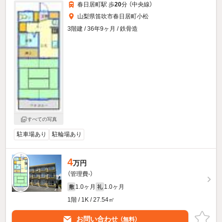
春日居町駅 歩
20
分 （中央線）
山梨県笛吹市春日居町小松
3階建 / 36年9ヶ月 / 鉄骨造
すべての写真
駐車場あり
駐輪場あり
4
万円
（管理費-）
1.0ヶ月
1.0ヶ月
敷
礼
1階 / 1K / 27.54㎡
お問い合わせ
（無料）