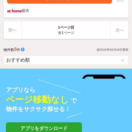
提供
1ページ目
前へ
次へ
全1ページ
9
物件数
件
2026年06月28日
更新
アプリなら
ページ移動なし
で
物件をサクサク探せる！
アプリをダウンロード