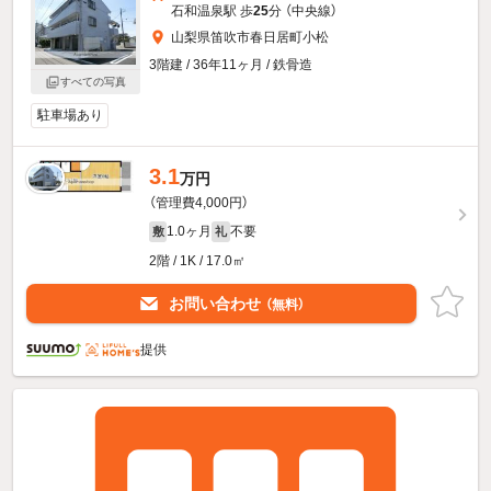
石和温泉駅 歩
25
分 （中央線）
山梨県笛吹市春日居町小松
3階建 / 36年11ヶ月 / 鉄骨造
すべての写真
駐車場あり
3.1
万円
（管理費4,000円）
1.0ヶ月
不要
敷
礼
2階 / 1K / 17.0㎡
お問い合わせ
（無料）
提供