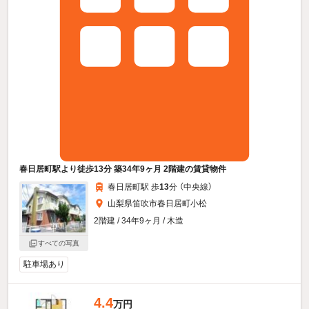
春日居町駅より徒歩13分 築34年9ヶ月 2階建の賃貸物件
春日居町駅 歩
13
分 （中央線）
山梨県笛吹市春日居町小松
2階建 / 34年9ヶ月 / 木造
すべての写真
駐車場あり
4.4
万円