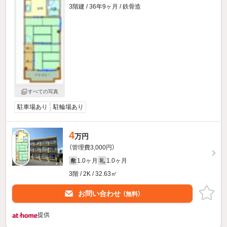
3階建 / 36年9ヶ月 / 鉄骨造
すべての写真
駐車場あり
駐輪場あり
4
万円
（管理費3,000円）
1.0ヶ月
1.0ヶ月
敷
礼
3階 / 2K / 32.63㎡
お問い合わせ
（無料）
提供