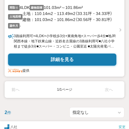
4LDK
101.03m²～101.86m²
間取り
建物面積
土地：110.14m2・113.49m2（33.31坪・34.33坪）
土地面積
建物：101.03m2・101.86m2（30.56坪・30.81坪）
-
築年月
3路線利用可×4LDK×小学校歩3分×東南角地×スーパー歩4分■地JR
関西本線・地下鉄東山線・近鉄名古屋線の3路線利用可■八社小学
校まで徒歩3分■スーパー・コンビニ・公園至近 ■太陽光発電パネ
ル搭載＆断熱等級5＆ZEH仕様■床暖房付きワイド間口広々18帖超
■東向き＆主寝室広々10.0帖（T-1）■東南角地＆南面バルコニー（T-
詳細を見る
2） LDKエアコン／全居室カーテン＆LED照明／省エネ給湯器「エ
コジョーズ」／浴室暖房乾燥機／床暖房／玄関大型姿見／電気自動
提供
車充電用コンセント／スマートキーなど充実の標準装備
前へ
次へ
1/1ページ
2
件
八社
変更