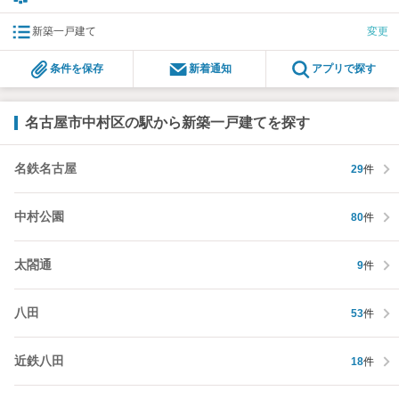
新築一戸建て
変更
条件を保存
新着通知
アプリで探す
名古屋市中村区の駅から新築一戸建てを探す
名鉄名古屋
29
件
中村公園
80
件
太閤通
9
件
八田
53
件
近鉄八田
18
件