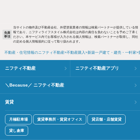
当サイトの物件及び不動産会社、外壁塗装業者の情報は検索パートナーが提供している情
報であり、ニフティライフスタイル株式会社は内容の責任を負わないことを予めご了承く
免責
事項
ださい。本サービス内でお客様が入力される個人情報は、検索パートナーが取得し、同社
の定める個人情報規約に従って取り扱われます。
不動産・住宅情報のニフティ不動産
不動産購入
新築一戸建て・建売・一軒家
ニフティ不動産
ニフティ不動産アプリ
＼Because／ ニフティ不動産
賃貸
月極駐車場
賃貸事務所・賃貸オフィス
貸店舗・店舗賃貸
貸し倉庫