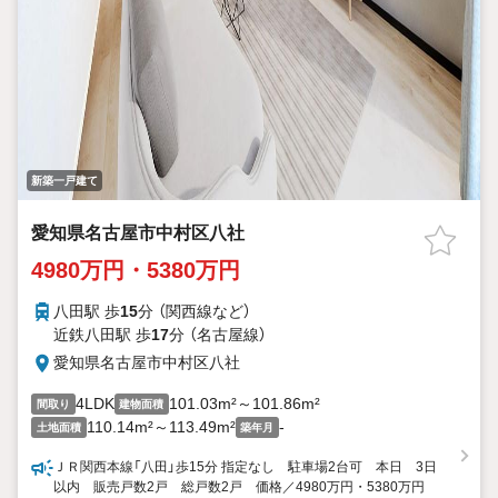
新築一戸建て
愛知県名古屋市中村区八社
4980万円・5380万円
八田駅 歩
15
分 （関西線
など
）
近鉄八田駅 歩
17
分 （名古屋線）
愛知県名古屋市中村区八社
4LDK
101.03m²～101.86m²
間取り
建物面積
110.14m²～113.49m²
-
土地面積
築年月
ＪＲ関西本線「八田」歩15分 指定なし 駐車場2台可 本日 3日
以内 販売戸数2戸 総戸数2戸 価格／4980万円・5380万円