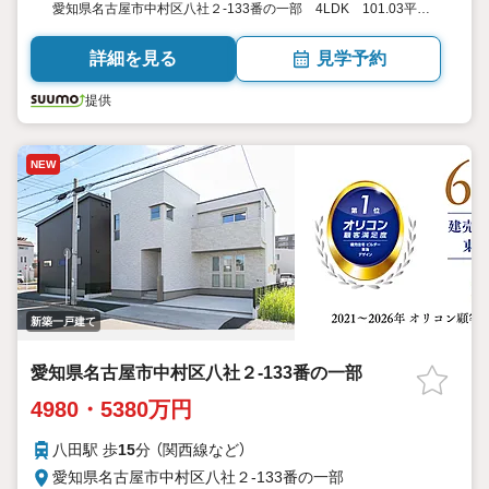
愛知県名古屋市中村区八社２-133番の一部 4LDK 101.03平
米・101.86平米（30.56坪・30.81坪） 向き／▼未選択 by SUUMO
詳細を見る
見学予約
提供
NEW
新築一戸建て
愛知県名古屋市中村区八社２-133番の一部
4980・5380万円
八田駅 歩
15
分 （関西線
など
）
愛知県名古屋市中村区八社２-133番の一部