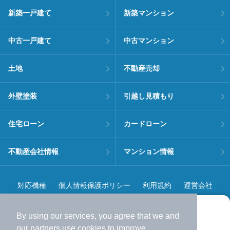
新築一戸建て
新築マンション
中古一戸建て
中古マンション
土地
不動産売却
外壁塗装
引越し見積もり
住宅ローン
カードローン
不動産会社情報
マンション情報
対応機種
個人情報保護ポリシー
利用規約
運営会社
ヘルプ・お問い合わせ
採用情報
By using our services, you agree that we and
より使いやすくなった
our
partners
use cookies to improve