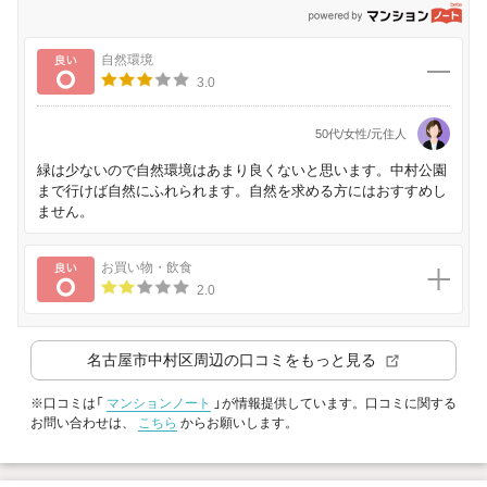
p
良い
自然環境
3.0
50代/女性/元住人
緑は少ないので自然環境はあまり良くないと思います。中村公園
まで行けば自然にふれられます。自然を求める方にはおすすめし
ません。
良い
お買い物・飲食
2.0
名古屋市中村区
周辺の口コミをもっと見る
※口コミは「
マンションノート
」が情報提供しています。口コミに関する
お問い合わせは、
こちら
からお願いします。