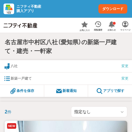
ニフティ不動産
ダウンロード
購入アプリ
お知らせ
閲覧履歴
マイページ
お気に入り
名古屋市中村区八社（愛知県）の新築一戸建
て・建売・一軒家
八社
変更
新築一戸建て
変更
条件を保存
新着通知
アプリで探す
2
件
NEW