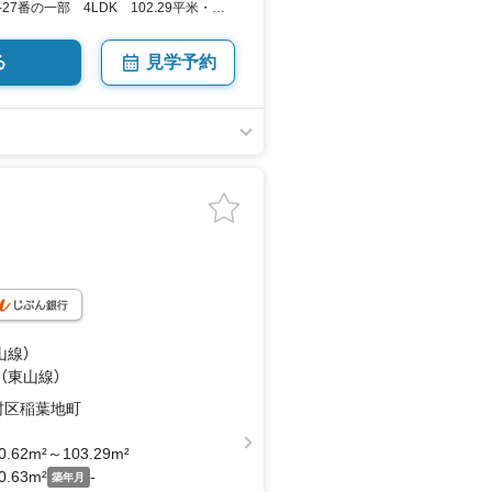
7番の一部 4LDK 102.29平米・
坪・31.43坪） 向き／▼未選択 by SUUMO
る
見学予約
山線）
 （東山線）
村区稲葉地町
0.62m²～103.29m²
0.63m²
-
築年月