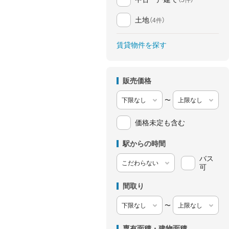
土地
（4件）
賃貸物件を探す
販売価格
〜
価格未定も含む
駅からの時間
バス
可
間取り
〜
専有面積・建物面積