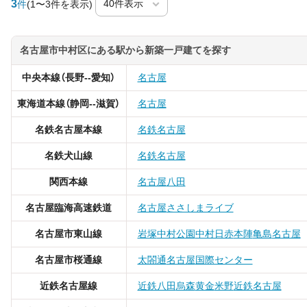
3
件
(1〜3件を表示)
名古屋市中村区にある駅から新築一戸建てを探す
中央本線（長野--愛知）
名古屋
東海道本線（静岡--滋賀）
名古屋
名鉄名古屋本線
名鉄名古屋
名鉄犬山線
名鉄名古屋
関西本線
名古屋
八田
名古屋臨海高速鉄道
名古屋
ささしまライブ
名古屋市東山線
岩塚
中村公園
中村日赤
本陣
亀島
名古屋
名古屋市桜通線
太閤通
名古屋
国際センター
近鉄名古屋線
近鉄八田
烏森
黄金
米野
近鉄名古屋