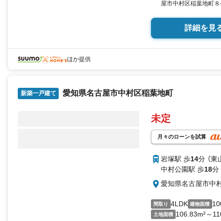
屋市中村区稲葉地町８-2
103.93平米（30.94
詳細を見
ほか提供
愛知県名古屋市中村区稲葉地町
新築一戸建て
未定
月々のローンを試算
岩塚駅 歩
14
分 （東
中村公園駅 歩
18
分
愛知県名古屋市中
4LDK
10
間取り
建物面積
106.83m²～11
土地面積