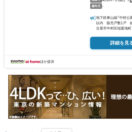
-
築年月
地下鉄東山線「中村公園
以内 販売戸数1戸 総
古屋市中村区稲葉地町３-4
米（31.44坪） 向き／
詳細を見
ほか提供