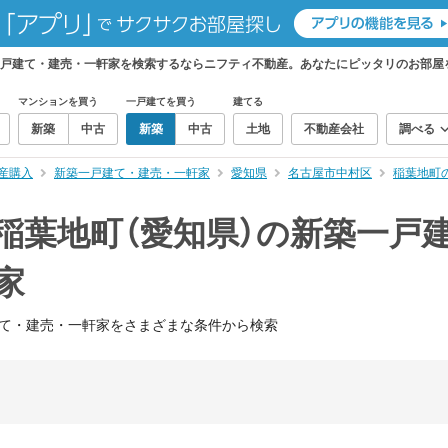
一戸建て・建売・一軒家を検索するならニフティ不動産。あなたにピッタリのお部屋
マンションを買う
一戸建てを買う
建てる
新築
中古
新築
中古
土地
不動産会社
調べる
産購入
新築一戸建て・建売・一軒家
愛知県
名古屋市中村区
稲葉地町
稲葉地町（愛知県）の新築一戸
家
て・建売・一軒家をさまざまな条件から検索