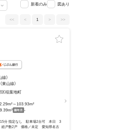
新着のみ
図あり
<<
<
1
>
>>
山線）
 （東山線）
村区稲葉地町
2.29m²～103.93m²
9.39m²
-
築年月
15分 指定なし 駐車場2台可 本日 3
 総戸数2戸 価格／未定 愛知県名古