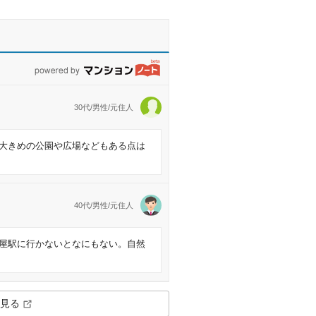
powered by マンションノート
30代/男性/元住人
大きめの公園や広場などもある点は
40代/男性/元住人
屋駅に行かないとなにもない。自然
見る