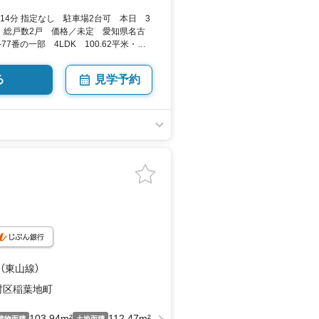
14分 指定なし 駐車場2台可 本日 3
 総戸数2戸 価格／未定 愛知県名古
7番の一部 4LDK 100.62平米・
坪・31.24坪） 向き／▼未選択 by SUUMO
る
見学予約
 （東山線）
村区稲葉地町
103.94m²
112.47m²
建物面積
土地面積