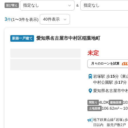
＆
並び替え
3
件
(1〜3件を表示)
愛知県名古屋市中村区稲葉地町
新築一戸建て
未定
月々のローンを試算
岩塚駅 歩
15
分 （東
中村公園駅 歩
17
分
愛知県名古屋市中
4LDK
10
間取り
建物面積
106.62m²～10
土地面積
地下鉄東山線「岩塚」歩
日以内 販売戸数2戸