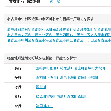
東海道・山陽新幹線
名古屋
名古屋市中村区近隣の市区町村から新築一戸建てを探す
海部郡飛島村
知多郡阿久比町
知多郡東浦町
知多郡美浜町
知多郡武
名古屋市東区
名古屋市北区
名古屋市西区
名古屋市中区
名古屋市昭
名古屋市中川区
名古屋市港区
名古屋市南区
名古屋市守山区
名古屋
稲葉地町近隣の町域から新築一戸建てを探す
あ行
荒輪井町
稲西町
猪之越町
岩上町
岩塚町
大秋町
か行
角割町
上石川町
亀島
北畑町
京田町
小鴨町
は行
深川町
ま行
松原町
宮塚町
向島町
森末町
森田町
や行
靖国町
横井