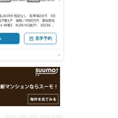
」歩18分 指定なし 駐車場2台可 3日
戸数1戸 価格／4580万円 愛知県名
8番2 4LDK+S（納戸） 103.94平
▼未選択 by SUUMO
る
見学予約