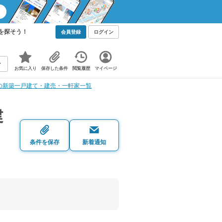
を探そう！
会員登録
ログイン
お気に入り
保存した条件
閲覧履歴
マイページ
の新築一戸建て・建売・一軒家一覧
建
条件を保存
新着通知