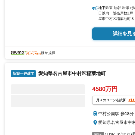
地下鉄東山線「岩塚」歩
日以内 販売戸数2戸
屋市中村区稲葉地町８-7
103.29平米（30.43
詳細を見
ほか提供
愛知県名古屋市中村区稲葉地町
新築一戸建て
4580万円
月々のローンを試算
中村公園駅 歩
18
分
愛知県名古屋市中
4LDK+S（納戸）
間取り