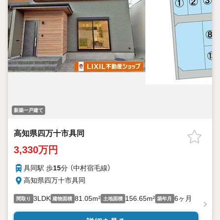
新築一戸建て
高知県四万十市具同
3,330万円
具同駅 歩
15
分 （中村宿毛線）
高知県四万十市具同
3LDK
81.05m²
156.65m²
6ヶ月
間取り
建物面積
土地面積
築年月