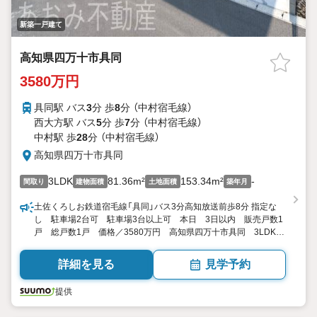
新築一戸建て
高知県四万十市具同
3580万円
具同駅 バス
3
分 歩
8
分 （中村宿毛線）
西大方駅 バス
5
分 歩
7
分 （中村宿毛線）
中村駅 歩
28
分 （中村宿毛線）
高知県四万十市具同
3LDK
81.36m²
153.34m²
-
間取り
建物面積
土地面積
築年月
土佐くろしお鉄道宿毛線「具同」バス3分高知放送前歩8分 指定な
し 駐車場2台可 駐車場3台以上可 本日 3日以内 販売戸数1
戸 総戸数1戸 価格／3580万円 高知県四万十市具同 3LDK
81.36平米（24.61坪）（登記） 向き／▼未選択 by SUUMO
詳細を見る
見学予約
提供