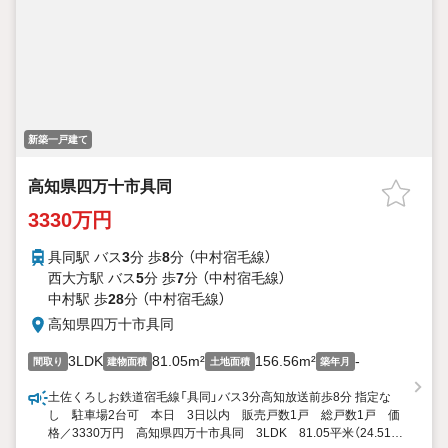
新築一戸建て
高知県四万十市具同
3330万円
具同駅 バス
3
分 歩
8
分 （中村宿毛線）
西大方駅 バス
5
分 歩
7
分 （中村宿毛線）
中村駅 歩
28
分 （中村宿毛線）
高知県四万十市具同
3LDK
81.05m²
156.56m²
-
間取り
建物面積
土地面積
築年月
土佐くろしお鉄道宿毛線「具同」バス3分高知放送前歩8分 指定な
し 駐車場2台可 本日 3日以内 販売戸数1戸 総戸数1戸 価
格／3330万円 高知県四万十市具同 3LDK 81.05平米（24.51