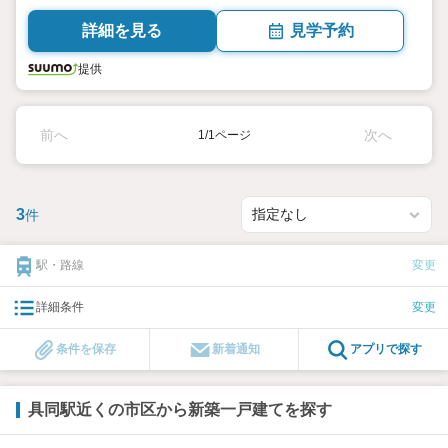
坪）（登記） 向き／▼未選択 by SUUMO
詳細を見る
見学予約
提供
前へ
次へ
1/1ページ
3
件
駅・路線
変更
詳細条件
変更
条件を保存
新着通知
アプリで探す
具同駅近くの市区から新築一戸建てを探す