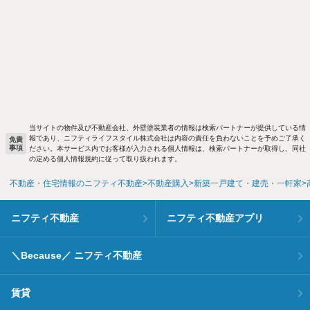
当サイトの物件及び不動産会社、外壁塗装業者の情報は検索パートナーが提供している情
報であり、ニフティライフスタイル株式会社は内容の責任を負わないことを予めご了承く
免責
事項
ださい。本サービス内でお客様が入力される個人情報は、検索パートナーが取得し、同社
の定める個人情報規約に従って取り扱われます。
不動産・住宅情報のニフティ不動産
不動産購入
新築一戸建て・建売・一軒家
ニフティ不動産
ニフティ不動産アプリ
＼Because／ ニフティ不動産
賃貸