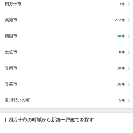
四万十市
3
件
高知市
272
件
南国市
50
件
土佐市
8
件
香南市
10
件
香美市
16
件
吾川郡いの町
5
件
四万十市の町域から新築一戸建てを探す