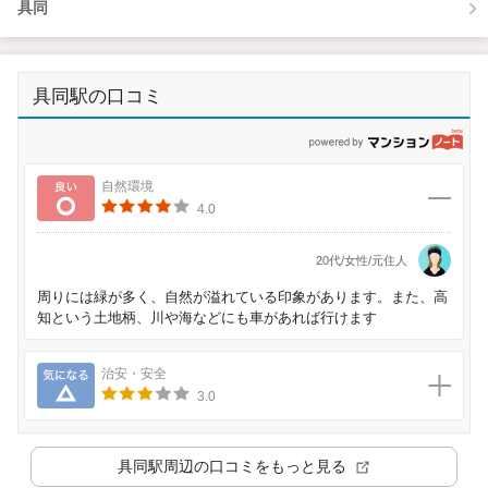
具同
具同駅の口コミ
p
良い
自然環境
4.0
20代/女性/元住人
周りには緑が多く、自然が溢れている印象があります。また、高
知という土地柄、川や海などにも車があれば行けます
気になる
治安・安全
3.0
具同駅
周辺の口コミをもっと見る