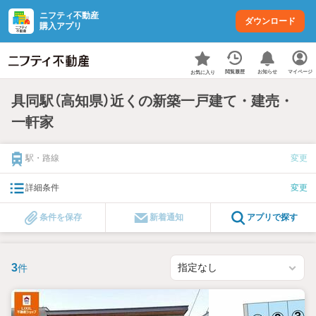
ニフティ不動産
ダウンロード
購入アプリ
お知らせ
閲覧履歴
マイページ
お気に入り
具同駅（高知県）近くの新築一戸建て・建売・
一軒家
駅・路線
変更
詳細条件
変更
条件を保存
新着通知
アプリで探す
3
件