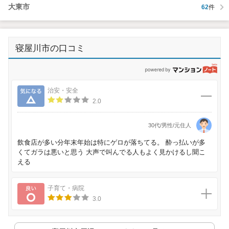
大東市
62
件
寝屋川市の口コミ
p
気になる
治安・安全
2.0
30代/男性/元住人
飲食店が多い分年末年始は特にゲロが落ちてる。 酔っ払いが多
くてガラは悪いと思う 大声で叫んでる人もよく見かけるし聞こ
える
良い
子育て・病院
3.0