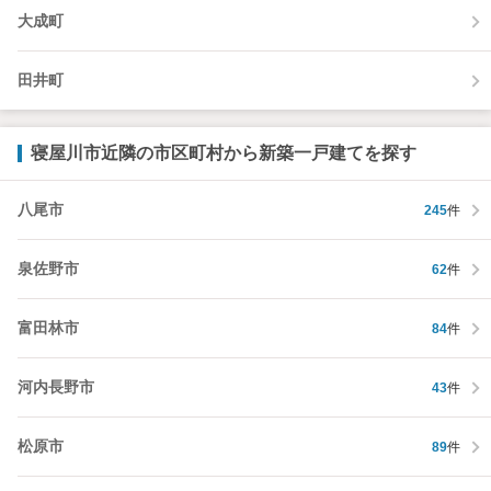
大成町
田井町
寝屋川市近隣の市区町村から新築一戸建てを探す
八尾市
245
件
泉佐野市
62
件
富田林市
84
件
河内長野市
43
件
松原市
89
件