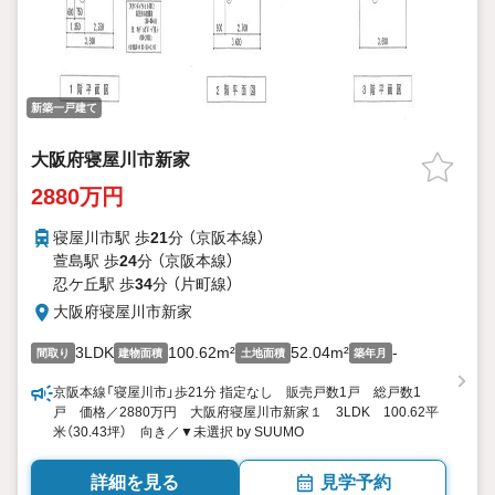
新築一戸建て
大阪府寝屋川市新家
2880万円
寝屋川市駅 歩
21
分 （京阪本線）
萱島駅 歩
24
分 （京阪本線）
忍ケ丘駅 歩
34
分 （片町線）
大阪府寝屋川市新家
3LDK
100.62m²
52.04m²
-
間取り
建物面積
土地面積
築年月
京阪本線「寝屋川市」歩21分 指定なし 販売戸数1戸 総戸数1
戸 価格／2880万円 大阪府寝屋川市新家１ 3LDK 100.62平
米（30.43坪） 向き／▼未選択 by SUUMO
詳細を見る
見学予約