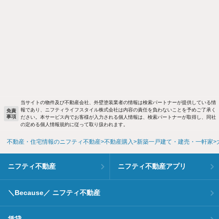
当サイトの物件及び不動産会社、外壁塗装業者の情報は検索パートナーが提供している情
報であり、ニフティライフスタイル株式会社は内容の責任を負わないことを予めご了承く
免責
事項
ださい。本サービス内でお客様が入力される個人情報は、検索パートナーが取得し、同社
の定める個人情報規約に従って取り扱われます。
不動産・住宅情報のニフティ不動産
不動産購入
新築一戸建て・建売・一軒家
ニフティ不動産
ニフティ不動産アプリ
＼Because／ ニフティ不動産