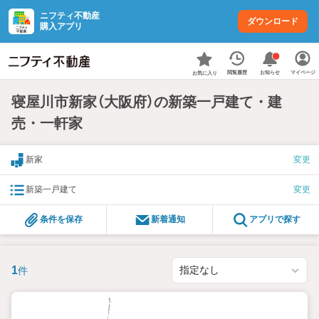
ニフティ不動産
ダウンロード
購入アプリ
お知らせ
閲覧履歴
マイページ
お気に入り
寝屋川市新家（大阪府）の新築一戸建て・建
売・一軒家
新家
変更
新築一戸建て
変更
条件を保存
新着通知
アプリで探す
1
件