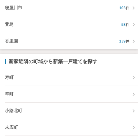
寝屋川市
103
件
萱島
58
件
香里園
139
件
新家近隣の町域から新築一戸建てを探す
寿町
幸町
小路北町
末広町