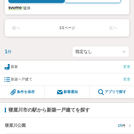
提供
前へ
次へ
1/1ページ
1
件
新家
変更
新築一戸建て
変更
条件を保存
新着通知
アプリで探す
寝屋川市の駅から新築一戸建てを探す
寝屋川公園
15
件