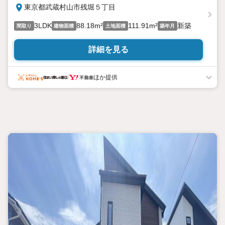
東京都武蔵村山市残堀５丁目
3LDK
88.18m²
111.91m²
新築
間取り
建物面積
土地面積
築年月
詳細を見る
ほか提供