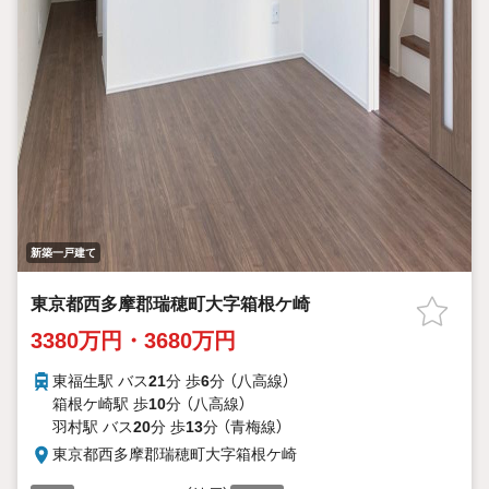
新築一戸建て
東京都西多摩郡瑞穂町大字箱根ケ崎
3380万円・3680万円
東福生駅 バス
21
分 歩
6
分 （八高線）
箱根ケ崎駅 歩
10
分 （八高線）
羽村駅 バス
20
分 歩
13
分 （青梅線）
東京都西多摩郡瑞穂町大字箱根ケ崎