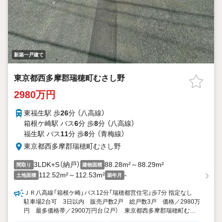
新築一戸建て
東京都西多摩郡瑞穂町むさし野
2980万円
東福生駅 歩
26
分 （八高線）
箱根ケ崎駅 バス
6
分 歩
8
分 （八高線）
福生駅 バス
11
分 歩
8
分 （青梅線）
東京都西多摩郡瑞穂町むさし野
3LDK+S（納戸）
88.28m²～88.29m²
間取り
建物面積
112.52m²～112.53m²
-
土地面積
築年月
ＪＲ八高線「箱根ケ崎」バス12分「瑞穂都営住宅」歩7分 指定なし
駐車場2台可 3日以内 販売戸数2戸 総戸数3戸 価格／2980万
円 最多価格帯／2900万円台（2戸） 東京都西多摩郡瑞穂町むさ
し野２ 3LDK+S（納戸） 88.28平米・88.29平米（26.70坪・26.70