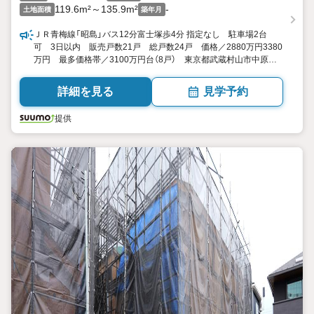
119.6m²～135.9m²
-
土地面積
築年月
ＪＲ青梅線「昭島」バス12分富士塚歩4分 指定なし 駐車場2台
可 3日以内 販売戸数21戸 総戸数24戸 価格／2880万円3380
万円 最多価格帯／3100万円台（8戸） 東京都武蔵村山市中原
４ 3LDK4LDK 81.81平米98.4平米 向き／▼未選択 by
SUUMO
詳細を見る
見学予約
提供