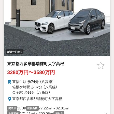
新築一戸建て
東京都西多摩郡瑞穂町大字高根
3280万円〜3580万円
東福生駅 歩
74
分 （八高線）
箱根ケ崎駅 歩
32
分 （八高線）
金子駅 歩
66
分 （八高線）
東京都西多摩郡瑞穂町大字高根
3LDK
77.22m²～82.81m²
間取り
建物面積
171.11m²～200.05m²
-
土地面積
築年月