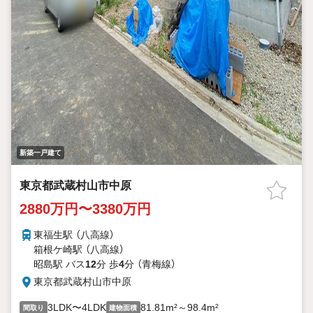
新築一戸建て
東京都武蔵村山市中原
2880万円〜3380万円
東福生駅 （八高線）
箱根ケ崎駅 （八高線）
昭島駅 バス
12
分 歩
4
分 （青梅線）
東京都武蔵村山市中原
3LDK〜4LDK
81.81m²～98.4m²
間取り
建物面積