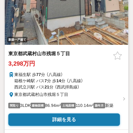
新築一戸建て
東京都武蔵村山市残堀５丁目
3,298万円
東福生駅 歩
77
分 （八高線）
箱根ケ崎駅 バス
7
分 歩
14
分 （八高線）
西武立川駅 バス
21
分 （西武拝島線）
東京都武蔵村山市残堀５丁目
3LDK
86.94m²
110.14m²
新築
間取り
建物面積
土地面積
築年月
詳細を見る