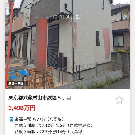
新築一戸建て
東京都武蔵村山市残堀５丁目
3,498万円
東福生駅 歩
77
分 （八高線）
西武立川駅 バス
12
分 歩
5
分 （西武拝島線）
箱根ケ崎駅 バス
7
分 歩
14
分 （八高線）