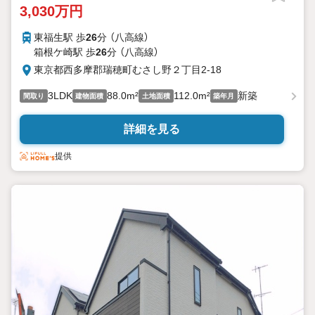
3,030万円
東福生駅 歩
26
分 （八高線）
箱根ケ崎駅 歩
26
分 （八高線）
東京都西多摩郡瑞穂町むさし野２丁目2-18
3LDK
88.0m²
112.0m²
新築
間取り
建物面積
土地面積
築年月
詳細を見る
提供