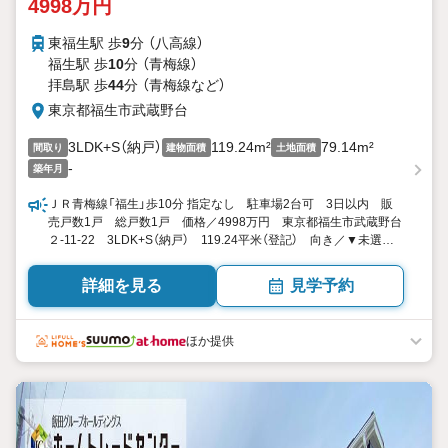
4998万円
東福生駅 歩
9
分 （八高線）
福生駅 歩
10
分 （青梅線）
拝島駅 歩
44
分 （青梅線
など
）
東京都福生市武蔵野台
3LDK+S（納戸）
119.24m²
79.14m²
間取り
建物面積
土地面積
-
築年月
ＪＲ青梅線「福生」歩10分 指定なし 駐車場2台可 3日以内 販
売戸数1戸 総戸数1戸 価格／4998万円 東京都福生市武蔵野台
２-11-22 3LDK+S（納戸） 119.24平米（登記） 向き／▼未選択
by SUUMO
詳細を見る
見学予約
ほか提供