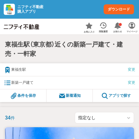
ニフティ不動産
ダウンロード
購入アプリ
お知らせ
閲覧履歴
マイページ
お気に入り
東福生駅（東京都）近くの新築一戸建て・建
売・一軒家
東福生駅
変更
新築一戸建て
変更
条件を保存
新着通知
アプリで探す
34
件