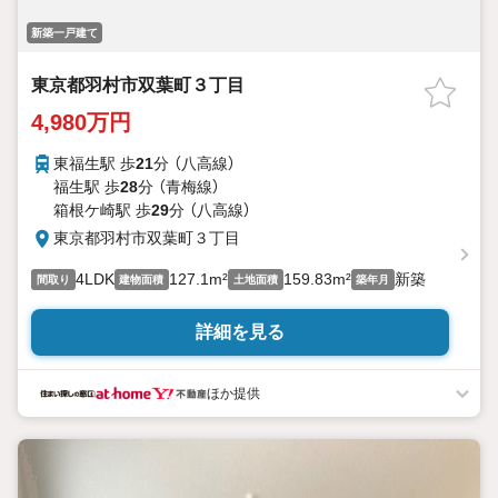
新築一戸建て
東京都羽村市双葉町３丁目
4,980万円
東福生駅 歩
21
分 （八高線）
福生駅 歩
28
分 （青梅線）
箱根ケ崎駅 歩
29
分 （八高線）
東京都羽村市双葉町３丁目
4LDK
127.1m²
159.83m²
新築
間取り
建物面積
土地面積
築年月
詳細を見る
ほか提供