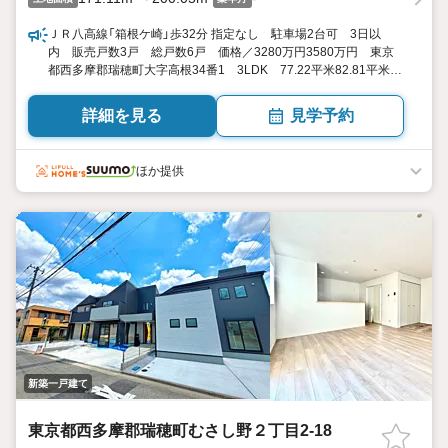
ＪＲ八高線「箱根ケ崎」歩32分 指定なし 駐車場2台可 3日以
内 販売戸数3戸 総戸数6戸 価格／3280万円3580万円 東京
都西多摩郡瑞穂町大字高根34番1 3LDK 77.22平米82.81平米
（23.35坪25.04坪） 向き／▼未選択 by SUUMO
詳細を見る
見学予約
ほか提供
新築一戸建て
東京都西多摩郡瑞穂町むさし野２丁目2-18