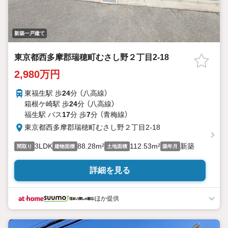
新築一戸建て
東京都西多摩郡瑞穂町むさし野２丁目2-18
2,980万円
東福生駅 歩
24
分 （八高線）
箱根ケ崎駅 歩
24
分 （八高線）
福生駅 バス
17
分 歩
7
分 （青梅線）
東京都西多摩郡瑞穂町むさし野２丁目2-18
3LDK
88.28m²
112.53m²
新築
間取り
建物面積
土地面積
築年月
詳細を見る
ほか提供