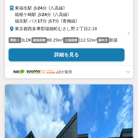
東福生駅 歩
24
分 （八高線）
箱根ケ崎駅 歩
24
分 （八高線）
福生駅 バス
17
分 歩
7
分 （青梅線）
東京都西多摩郡瑞穂町むさし野２丁目2-18
3LDK
88.29m²
112.52m²
新築
間取り
建物面積
土地面積
築年月
詳細を見る
ほか提供