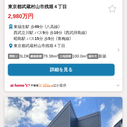
東京都武蔵村山市残堀４丁目
2,980万円
東福生駅 歩
49
分 （八高線）
西武立川駅 バス
9
分 歩
10
分 （西武拝島線）
昭島駅 バス
15
分 歩
5
分 （青梅線）
東京都武蔵村山市残堀４丁目
3LDK
79.38m²
100.0m²
新築
間取り
建物面積
土地面積
築年月
詳細を見る
ほか提供