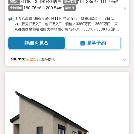
3LDK・3LDK+S（納戸）
104.33m²～111.79m²
間取り
建物面積
180.76m²～209.54m²
-
土地面積
築年月
ＪＲ八高線「箱根ケ崎」歩11分 指定なし 駐車場2台可 3日以
内 販売戸数2戸 総戸数2戸 価格／3380万円・3680万円 東
京都西多摩郡瑞穂町大字箱根ケ崎724-34 3LDK・3LDK+S（納
戸） 104.33平米・111.79平米（31.55坪・33.81坪）（実測） 向き
／▼未選択 by SUUMO
詳細を見る
見学予約
ほか提供