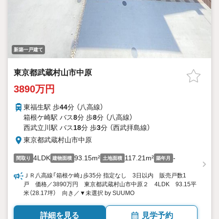
新築一戸建て
東京都武蔵村山市中原
3890万円
東福生駅 歩
44
分 （八高線）
箱根ケ崎駅 バス
8
分 歩
8
分 （八高線）
西武立川駅 バス
18
分 歩
3
分 （西武拝島線）
東京都武蔵村山市中原
4LDK
93.15m²
117.21m²
-
間取り
建物面積
土地面積
築年月
ＪＲ八高線「箱根ケ崎」歩35分 指定なし 3日以内 販売戸数1
戸 価格／3890万円 東京都武蔵村山市中原２ 4LDK 93.15平
米（28.17坪） 向き／▼未選択 by SUUMO
詳細を見る
見学予約