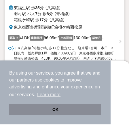
東福生駅 歩
35
分 （八高線）
羽村駅 バス
7
分 歩
8
分 （青梅線）
箱根ケ崎駅 歩
17
分 （八高線）
東京都西多摩郡瑞穂町箱根ケ崎西松原
4LDK
96.05m²
130.06m²
-
間取り
建物面積
土地面積
築年月
ＪＲ八高線「箱根ケ崎」歩17分 指定なし 駐車場2台可 本日 3
日以内 販売戸数1戸 価格／3390万円 東京都西多摩郡瑞穂町
箱根ケ崎西松原 4LDK 96.05平米（実測） 向き／▼未選択 by
SUUMO
詳細を見る
見学予約
By using our services, you agree that we and
より使いやすくなった
our
partners
use cookies to improve
アプリで物件探ししませんか？
advertising and enhance your experience on
ほか提供
✔️
サクサク動く地図で物件検索
our services.
Learn more
✔️
新着物件・価格変動をすぐに通知
✔️
会員登録なし
OK
Web版をこのまま使う
購入アプリを開く
路線・駅を変更
詳細条件を変更