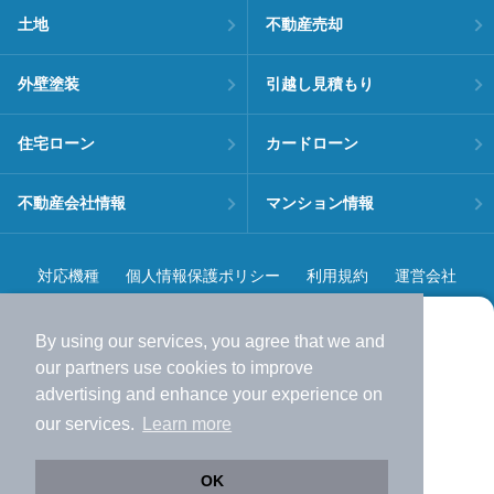
土地
不動産売却
外壁塗装
引越し見積もり
住宅ローン
カードローン
不動産会社情報
マンション情報
対応機種
個人情報保護ポリシー
利用規約
運営会社
ヘルプ・お問い合わせ
採用情報
By using our services, you agree that we and
より使いやすくなった
our
partners
use cookies to improve
アプリで物件探ししませんか？
advertising and enhance your experience on
✔️
サクサク動く地図で物件検索
our services.
Learn more
✔️
新着物件・価格変動をすぐに通知
©NIFTY Lifestyle Co., Ltd.
✔️
会員登録なし
OK