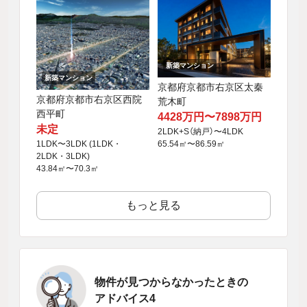
新築マンション
新築マンション
京都府京都市右京区太秦
京都府京都市右京区西院
荒木町
西平町
4428万円〜7898万円
未定
2LDK+S（納戸）〜4LDK
65.54㎡〜86.59㎡
1LDK〜3LDK (1LDK・
2LDK・3LDK)
43.84㎡〜70.3㎡
もっと見る
物件が見つからなかったときの
アドバイス4