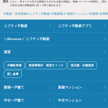
事項
ださい。本サービス内でお客様が入力される個人情報は、検索パートナーが取得し、同社
の定める個人情報規約に従って取り扱われます。
不動産・住宅情報のニフティ不動産
不動産購入
新築マンション
京都府
京都
ニフティ不動産
ニフティ不動産アプリ
＼Because／ ニフティ不動産
賃貸
月極駐車場
賃貸事務所・賃貸オフィス
貸店舗・店舗賃貸
貸し倉庫
新築一戸建て
新築マンション
中古一戸建て
中古マンション