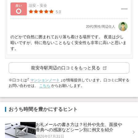
良い
治安・安全
5.0
20代/男性/周辺住人
のどかで自然に囲まれており落ち着ける場所です。 夜道は少し
暗いですが、特に危ないこともなく安全性も非常に高いと思いま
す。
龍安寺駅
周辺の口コミをもっと見る
※口コミは「
マンションノート
」が情報提供しています。口コミに関する
お問い合わせは、
こちら
からお願いします。
おうち時間を豊かにするヒント
お礼メールの書き方は？社外や先生、面接や
香典への感謝などシーン別に例文を紹介
2026年07月31日