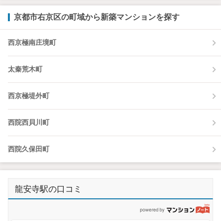
京都市右京区の町域から新築マンションを探す
西京極南庄境町
太秦荒木町
西京極堤外町
西院西貝川町
西院久保田町
龍安寺駅の口コミ
p