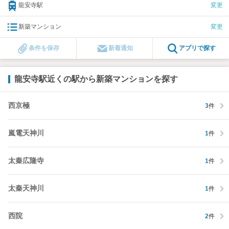
龍安寺駅
変更
新築マンション
変更
条件を保存
新着通知
アプリで探す
龍安寺駅近くの駅から新築マンションを探す
西京極
3
件
嵐電天神川
1
件
太秦広隆寺
1
件
太秦天神川
1
件
西院
2
件