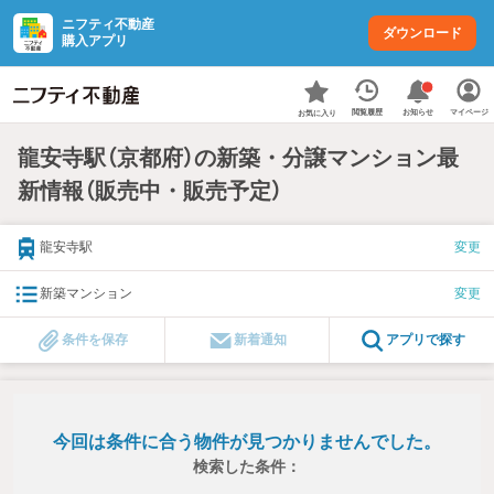
ニフティ不動産
ダウンロード
購入アプリ
お知らせ
閲覧履歴
マイページ
お気に入り
龍安寺駅（京都府）の新築・分譲マンション最
新情報（販売中・販売予定）
龍安寺駅
変更
新築マンション
変更
条件を保存
新着通知
アプリで探す
今回は条件に合う物件が見つかりませんでした。
検索した条件：