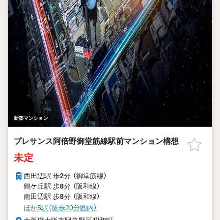
新築マンション
プレサンス阿倍野御堂筋線駅前マンション構想
未定
西田辺駅 歩
2
分 （御堂筋線）
鶴ケ丘駅 歩
8
分 （阪和線）
南田辺駅 歩
8
分 （阪和線）
ほか5駅（徒歩20分圏内）