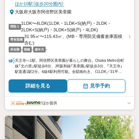
ほか10駅（徒歩20分圏内）
大阪府大阪市阿倍野区美章園
1LDK〜4LDK(1LDK・1LDK+S(納戸)・2LDK・
間取り
2LDK+S(納戸)・3LDK+S(納戸)・4LDK)
31.95㎡〜115.43㎡、(MB・専用防災備蓄倉庫面積
専有面積
含む)
-
-
-
所在階
階建
築年月
天王寺へ1駅、阿倍野区美章園が暮らしの舞台。Osaka Metro谷町
線「文の里」駅徒歩8分、JR阪和線「美章園」駅徒歩3分、「天王寺」
駅直通1駅2分。4線4駅利用可能。全邸南向き、《1LDK／31平米
台4LDK／115平米台》の豊富なプラン。市立常盤小学校・市立文
の里中学校が身近＜物件エントリー・来場予約受付中＞
詳細を見る
見学予約
ほか提供