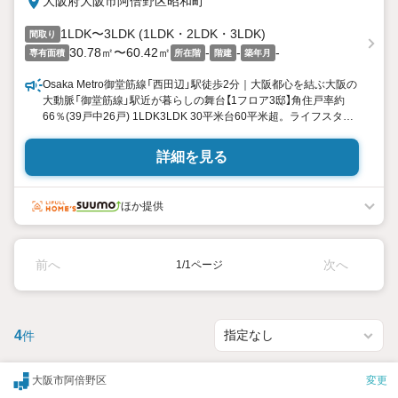
大阪府大阪市阿倍野区昭和町
1LDK〜3LDK (1LDK・2LDK・3LDK)
間取り
30.78㎡〜60.42㎡
-
-
-
専有面積
所在階
階建
築年月
Osaka Metro御堂筋線「西田辺」駅徒歩2分｜大阪都心を結ぶ大阪の
大動脈「御堂筋線」駅近が暮らしの舞台【1フロア3邸】角住戸率約
66％(39戸中26戸) 1LDK3LDK 30平米台60平米超。ライフスタイ
ルにあわせて選べるプラン。あべのハルカスやあべのキューズモ
ールを日常使い。緑豊かな公園も徒歩圏に＜物件エントリー受付
詳細を見る
開始＞
ほか提供
前へ
次へ
1/1ページ
4
件
大阪市阿倍野区
変更