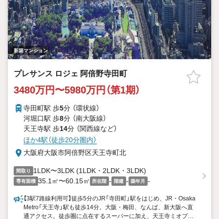
新築マンション
プレサンス ロジェ 阿倍野寺田町
3480万円〜5980万円（第1期）
寺田町駅 歩
5
分 （環状線）
河堀口駅 歩
8
分 （南大阪線）
天王寺駅 歩
14
分 （関西線
など
）
ほか4駅（徒歩20分圏内）
大阪府大阪市阿倍野区天王寺町北
1LDK〜3LDK (1LDK・2LDK・3LDK)
間取り
35.1㎡〜60.15㎡
-
-
-
専有面積
所在階
階建
築年月
【3駅7路線利用可】徒歩5分のJR「寺田町」駅をはじめ、JR・Osaka
Metro「天王寺」駅も徒歩14分。大阪・梅田、なんば、新大阪へ直
通アクセス。徒歩圏に点在するスーパーに加え、天王寺ミオプラ