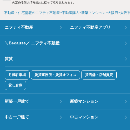
の定める個人情報規約に従って取り扱われます。
不動産・住宅情報のニフティ不動産
不動産購入
新築マンション
大阪府
大阪
ニフティ不動産
ニフティ不動産アプリ
＼Because／ ニフティ不動産
賃貸
月極駐車場
賃貸事務所・賃貸オフィス
貸店舗・店舗賃貸
貸し倉庫
新築一戸建て
新築マンション
中古一戸建て
中古マンション