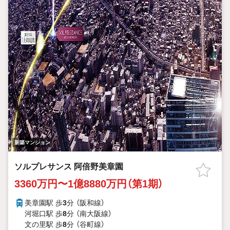
新築マンション
ソルプレサンス 阿倍野美章園
3360万円〜1億8880万円（第1期）
美章園駅 歩
3
分 （阪和線）
河堀口駅 歩
8
分 （南大阪線）
文の里駅 歩
8
分 （谷町線）