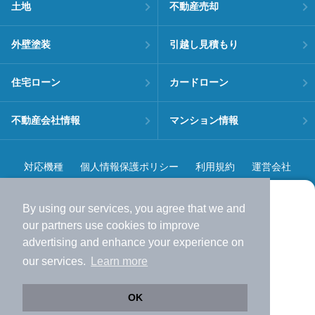
土地
不動産売却
外壁塗装
引越し見積もり
住宅ローン
カードローン
不動産会社情報
マンション情報
対応機種
個人情報保護ポリシー
利用規約
運営会社
ヘルプ・お問い合わせ
採用情報
By using our services, you agree that we and
より使いやすくなった
our
partners
use cookies to improve
アプリで物件探ししませんか？
advertising and enhance your experience on
✔️
サクサク動く地図で物件検索
our services.
Learn more
✔️
新着物件・価格変動をすぐに通知
©NIFTY Lifestyle Co., Ltd.
✔️
会員登録なし
OK