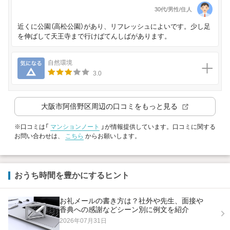
30代/男性/住人
近くに公園（高松公園）があり、リフレッシュによいです。少し足
を伸ばして天王寺まで行けばてんしばがあります。
気になる
自然環境
3.0
大阪市阿倍野区
周辺の口コミをもっと見る
※口コミは「
マンションノート
」が情報提供しています。口コミに関する
お問い合わせは、
こちら
からお願いします。
おうち時間を豊かにするヒント
お礼メールの書き方は？社外や先生、面接や
香典への感謝などシーン別に例文を紹介
2026年07月31日