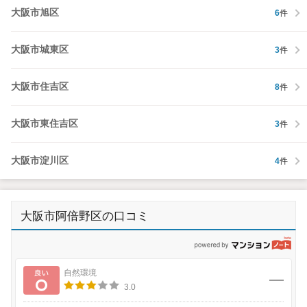
大阪市旭区
6
件
大阪市城東区
3
件
大阪市住吉区
8
件
大阪市東住吉区
3
件
大阪市淀川区
4
件
大阪市阿倍野区の口コミ
p
良い
自然環境
3.0