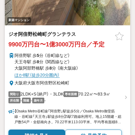
新築マンション
ジオ阿倍野松崎町グランテラス
9900万円台〜1億3000万円台／予定
阿倍野駅 歩
5
分 （谷町線
など
）
天王寺駅 歩
8
分 （関西線
など
）
大阪阿部野橋駅 歩
8
分 （南大阪線）
ほか8駅（徒歩20分圏内）
大阪府大阪市阿倍野区松崎町
2LDK+S（納戸）・3LDK
70.22㎡〜83.9㎡
間取り
専有面積
-
-
-
所在階
階建
築年月
【Osaka Metro谷町線「阿倍野」駅徒歩5分／Osaka Metro御堂筋
線・谷町線「天王寺」駅徒歩8分】5駅7路線利用可。地上15階建・総
戸数54戸・全邸南向き。70.22平米113.03平米、平均専有面積81
平米超のゆとりあるプラン。屋根付き平面式駐車場19台を用意。
都心の利便と暮らしやすさが揃う阿倍野区松崎町に誕生