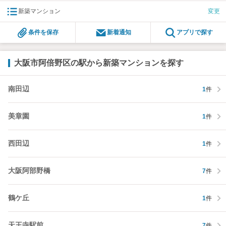
新築マンション
変更
条件を保存
新着通知
アプリで探す
大阪市阿倍野区の駅から新築マンションを探す
南田辺
1
件
美章園
1
件
西田辺
1
件
大阪阿部野橋
7
件
鶴ケ丘
1
件
天王寺駅前
7
件