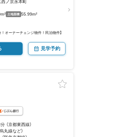
区西ノ京永本町
9m²
55.99m²
土地面積
分！オーナーチェンジ物件！民泊物件】
る
見学予約
2
分 （京都東西線）
（烏丸線
など
）