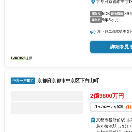
京都府京都市中京
5DK
89.
間取り
建物面積
9年3ヶ月
築年月
【地下鉄二条駅徒歩３
詳細を見
提供
京都府京都市中京区下白山町
中古一戸建て
2億9800万円
月々のローンを試算
京都市役所前駅 歩
烏丸御池駅 歩
9
分 