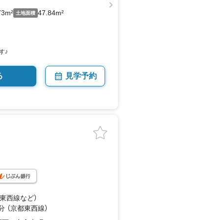
73m²
47.84m²
土地面積
す♪
る
見学予約
都東西線
など
）
分 （京都東西線）