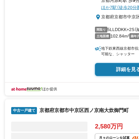
京都河原町駅 歩
9
分
ほか7駅（徒歩20分
京都府京都市中京
5LLDDKK+2S（
間取り
102.84m²
土地面積
築年
地下鉄東西線京都市役所前
可能な、シャッター
詳細を見
ほか提供
京都府京都市中京区西ノ京南大炊御門町
中古一戸建て
2,580万円
月々のローンを試算