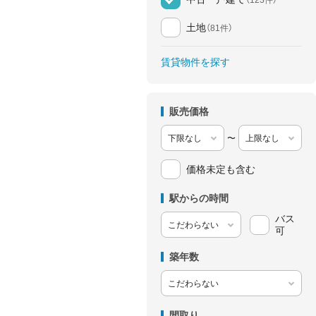
土地
（81件）
賃貸物件を探す
販売価格
〜
価格未定も含む
駅からの時間
バス
可
築年数
間取り