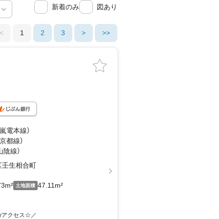
新着のみ
図あり
<
1
2
3
>
>>
（嵐電本線）
急京都線）
山陰線）
区壬生相合町
73m²
47.11m²
土地面積
yアクセス☆／