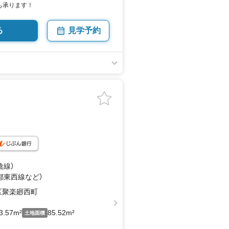
も承ります！
る
見学予約
陰線）
京都東西線
など
）
区聚楽廻西町
3.57m²
85.52m²
土地面積