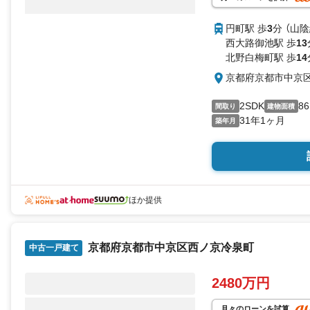
円町駅 歩
3
分 （山陰
西大路御池駅 歩
13
北野白梅町駅 歩
14
京都府京都市中京
2SDK
86
間取り
建物面積
31年1ヶ月
築年月
ほか提供
京都府京都市中京区西ノ京冷泉町
中古一戸建て
2480万円
月々のローンを試算