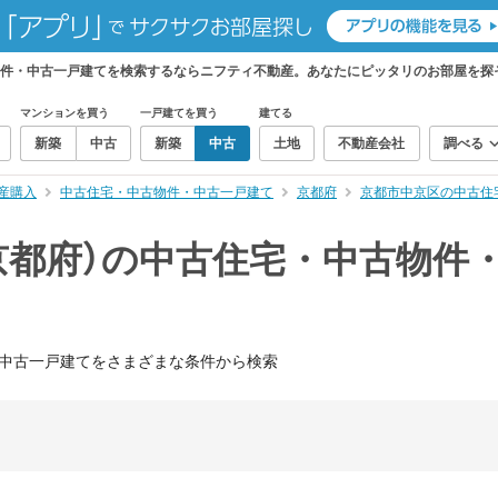
物件・中古一戸建てを検索するならニフティ不動産。あなたにピッタリのお部屋を探
マンションを買う
一戸建てを買う
建てる
新築
中古
新築
中古
土地
不動産会社
調べる
産購入
中古住宅・中古物件・中古一戸建て
京都府
京都市中京区の中古住
京都府）の中古住宅・中古物件
中古一戸建てをさまざまな条件から検索