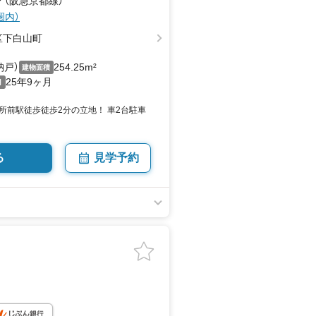
 （阪急京都線）
圏内）
区下白山町
納戸）
254.25m²
建物面積
25年9ヶ月
月
駅徒歩徒歩2分の立地！ 車2台駐車
る
見学予約