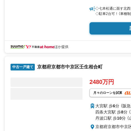
◇七本松通に面す北西
◇駐車2台可！（車種制
ほか提供
京都府京都市中京区壬生相合町
中古一戸建て
2480万円
月々のローンを試算
大宮駅 歩
6
分 （阪
四条大宮駅 歩
8
分 
丹波口駅 歩
10
分 （
京都府京都市中京