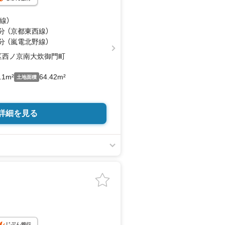
線）
分 （京都東西線）
分 （嵐電北野線）
区西ノ京南大炊御門町
.1m²
64.42m²
土地面積
詳細を見る