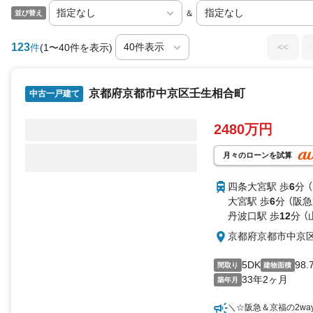
＆
並び替え
123
<<
件
(1〜40件を表示)
京都府京都市中京区壬生相合町
中古一戸建て
2480万円
月々のローンを試算
四条大宮駅 歩
6
分 
大宮駅 歩
6
分 （阪
丹波口駅 歩
12
分 （
京都府京都市中京
5DK
98.
間取り
建物面積
33年2ヶ月
築年月
＼☆阪急＆京福の2wa