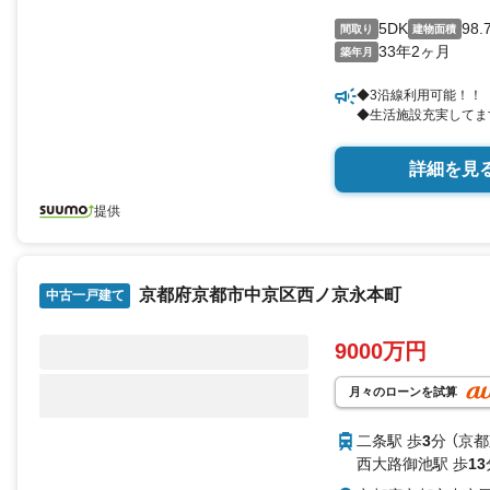
5DK
98.
間取り
建物面積
33年2ヶ月
築年月
◆3沿線利用可能！！
◆生活施設充実してま
詳細を見
提供
京都府京都市中京区西ノ京永本町
中古一戸建て
9000万円
月々のローンを試算
二条駅 歩
3
分 （京
西大路御池駅 歩
13