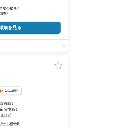
角地の物件！
限有）
詳細を見る
急京都線）
（嵐電本線）
山陰線）
区壬生相合町