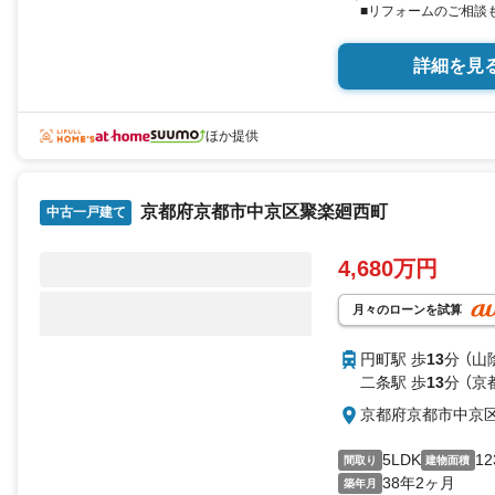
■リフォームのご相談
詳細を見
ほか提供
京都府京都市中京区聚楽廻西町
中古一戸建て
4,680万円
月々のローンを試算
円町駅 歩
13
分 （山
二条駅 歩
13
分 （
京都府京都市中京
5LDK
12
間取り
建物面積
38年2ヶ月
築年月