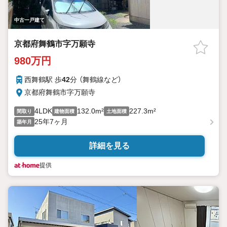
中古一戸建て
京都府舞鶴市字万願寺
980万円
西舞鶴駅 歩
42
分 （舞鶴線
など
）
京都府舞鶴市字万願寺
4LDK
132.0m²
227.3m²
間取り
建物面積
土地面積
25年7ヶ月
築年月
詳細を見る
提供