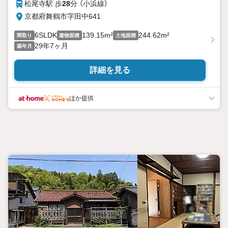
松尾寺駅 歩
28
分 （小浜線）
京都府舞鶴市字田中641
6SLDK
139.15m²
244.62m²
間取り
建物面積
土地面積
29年7ヶ月
築年月
詳細を見る
ほか提供