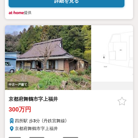
詳細を見る
提供
中古一戸建て
京都府舞鶴市字上福井
300万円
四所駅 歩
3
分 （丹鉄宮舞線）
京都府舞鶴市字上福井