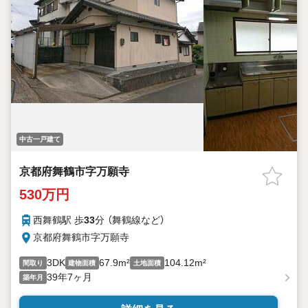
中古一戸建て
京都府舞鶴市字万願寺
530万円
西舞鶴駅 歩
33
分 （舞鶴線
など
）
京都府舞鶴市字万願寺
3DK
67.9m²
104.12m²
間取り
建物面積
土地面積
39年7ヶ月
築年月