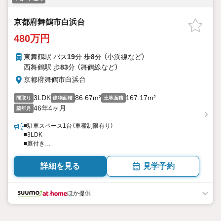
京都府舞鶴市白浜台
480万円
東舞鶴駅 バス
19
分 歩
8
分 （小浜線
など
）
西舞鶴駅 歩
83
分 （舞鶴線
など
）
京都府舞鶴市白浜台
3LDK
86.67m²
167.17m²
間取り
建物面積
土地面積
46年4ヶ月
築年月
■駐車スペース1台（車種制限有り）
■3LDK
■庭付き
■南東向き
詳細を見る
見学予約
ほか提供