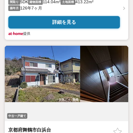
5DK
114.04m²
413.22m²
間取り
建物面積
土地面積
126年7ヶ月
築年月
詳細を見る
提供
中古一戸建て
京都府舞鶴市白浜台