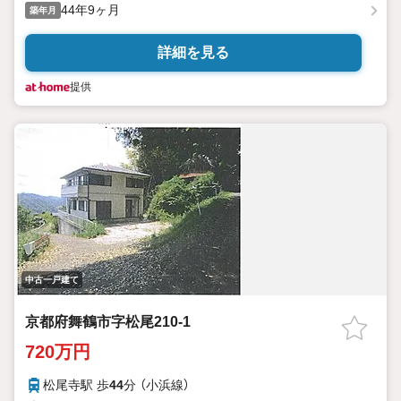
44年9ヶ月
築年月
詳細を見る
提供
中古一戸建て
京都府舞鶴市字松尾210-1
720万円
松尾寺駅 歩
44
分 （小浜線）