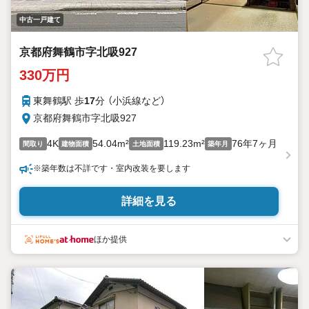
中古一戸建て
京都府舞鶴市字北吸927
330万円
東舞鶴駅 歩
17
分 （小浜線
など
）
京都府舞鶴市字北吸927
4K
54.04m²
119.23m²
76年7ヶ月
間取り
建物面積
土地面積
築年月
※築年数は不詳です・室内改装を要します
詳細を見る
ほか提供