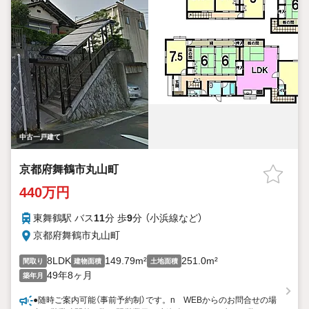
中古一戸建て
京都府舞鶴市丸山町
440万円
東舞鶴駅 バス
11
分 歩
9
分 （小浜線
など
）
京都府舞鶴市丸山町
8LDK
149.79m²
251.0m²
間取り
建物面積
土地面積
49年8ヶ月
築年月
●随時ご案内可能（事前予約制）です。n WEBからのお問合せの場