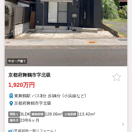
中古一戸建て
京都府舞鶴市字北吸
1,920万円
東舞鶴駅 バス
3
分 歩
16
分 （小浜線
など
）
京都府舞鶴市字北吸
3LDK
128.06m²
113.42m²
間取り
建物面積
土地面積
23年6ヶ月
築年月
平成30年一部リフォーム！