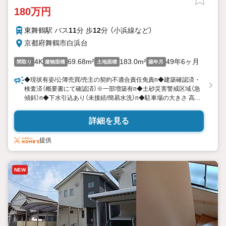
180万円
東舞鶴駅 バス
11
分 歩
12
分 （小浜線
など
）
京都府舞鶴市白浜台
4K
69.68m²
183.0m²
49年6ヶ月
間取り
建物面積
土地面積
築年月
◆現状有姿/公簿売買/売主の契約不適合責任免責n◆建築確認済・
検査済（概要書にて確認済）※一部増築有n◆土砂災害警戒区域（急
傾斜）n◆下水引込あり（未接続/簡易水洗）n◆駐車場の大きさ 高さ
1850mm×幅2700mm×奥行4500mmn◆再建築時がけ条例抵触の
可能性ありn◆現状雑種地のため、宅地への地目変更必要
詳細を見る
提供
NEW