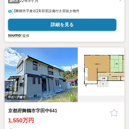
22年9ヶ月
築年月
【舞鶴市字倉谷】美容室設備付き居抜き物件
詳細を見る
提供
中古一戸建て
京都府舞鶴市字田中641
1,550万円