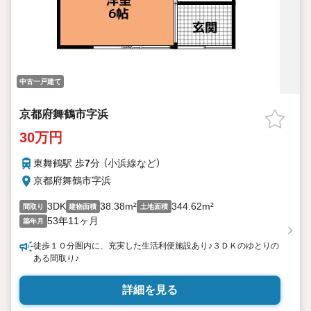
中古一戸建て
京都府舞鶴市字浜
30万円
東舞鶴駅 歩
7
分 （小浜線
など
）
京都府舞鶴市字浜
3DK
38.38m²
344.62m²
間取り
建物面積
土地面積
53年11ヶ月
築年月
徒歩１０分圏内に、充実した生活利便施設あり♪３ＤＫのゆとりの
ある間取り♪
詳細を見る