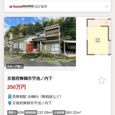
ほか提供
中古一戸建て
京都府舞鶴市字池ノ内下
250万円
西舞鶴駅 歩
68
分 （舞鶴線
など
）
京都府舞鶴市字池ノ内下
6DK
132.09m²
360.32m²
間取り
建物面積
土地面積