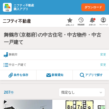
ニフティ不動産
ダウンロード
購入アプリ
お知らせ
閲覧履歴
マイページ
お気に入り
舞鶴市（京都府）の中古住宅・中古物件・中古
一戸建て
舞鶴市
変更
中古一戸建て
変更
条件を保存
新着通知
アプリで探す
207
件