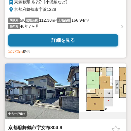
東舞鶴駅 歩
7
分 （小浜線
など
）
京都府舞鶴市字浜1228
5K
112.38m²
166.94m²
間取り
建物面積
土地面積
46年7ヶ月
築年月
詳細を見る
提供
中古一戸建て
京都府舞鶴市字女布804-9