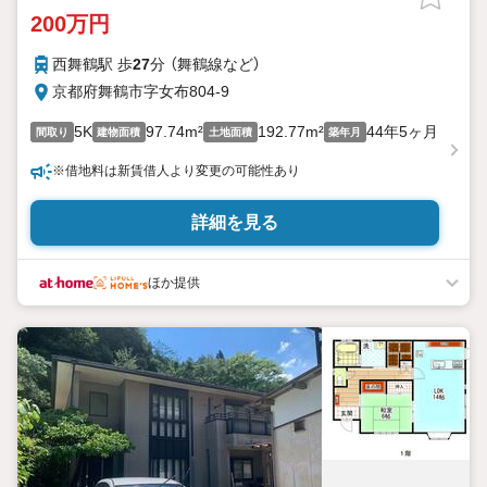
200万円
西舞鶴駅 歩
27
分 （舞鶴線
など
）
京都府舞鶴市字女布804-9
5K
97.74m²
192.77m²
44年5ヶ月
間取り
建物面積
土地面積
築年月
※借地料は新賃借人より変更の可能性あり
詳細を見る
ほか提供