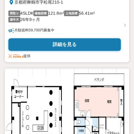
京都府舞鶴市字松尾210-1
4SLDK
121.8m²
56.41m²
間取り
建物面積
土地面積
26年9ヶ月
築年月
月額賃料59,700円募集中
詳細を見る
提供