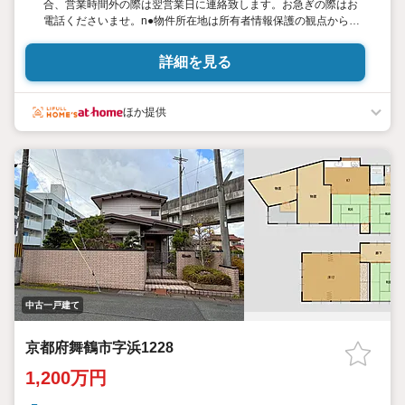
合、営業時間外の際は翌営業日に連絡致します。お急ぎの際はお
電話くださいませ。n●物件所在地は所有者情報保護の観点から非
掲載としておりますのでご了承ください。n●最新の空き状況や物
件状況はお気軽にお問合せ下さい。尚、売却済の際はあらかじめ
詳細を見る
ご容赦ください。n●図面と現状に相違がある場合には現況を優先
させて頂きます。
ほか提供
中古一戸建て
京都府舞鶴市字浜1228
1,200万円