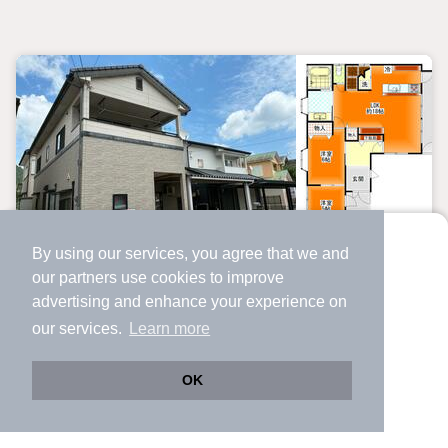
中古一戸建て
By using our services, you agree that we and
より使いやすくなった
our
partners
use cookies to improve
アプリで物件探ししませんか？
京都府舞鶴市字小倉
advertising and enhance your experience on
✔️
サクサク動く地図で物件検索
1,290万円
our services.
Learn more
✔️
新着物件・価格変動をすぐに通知
松尾寺駅 歩
34
分 （小浜線）
✔️
会員登録なし
OK
京都府舞鶴市字小倉
Web版をこのまま使う
購入アプリを開く
市区町村を変更
詳細条件を変更
6LDK
152.99m²
142.07m²
間取り
建物面積
土地面積