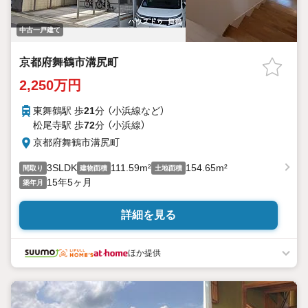
中古一戸建て
京都府舞鶴市溝尻町
2,250万円
東舞鶴駅 歩
21
分 （小浜線
など
）
松尾寺駅 歩
72
分 （小浜線）
京都府舞鶴市溝尻町
3SLDK
111.59m²
154.65m²
間取り
建物面積
土地面積
15年5ヶ月
築年月
詳細を見る
ほか提供