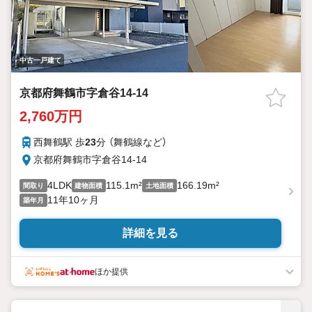
中古一戸建て
京都府舞鶴市字倉谷14-14
2,760万円
西舞鶴駅 歩
23
分 （舞鶴線
など
）
京都府舞鶴市字倉谷14-14
4LDK
115.1m²
166.19m²
間取り
建物面積
土地面積
11年10ヶ月
築年月
詳細を見る
ほか提供