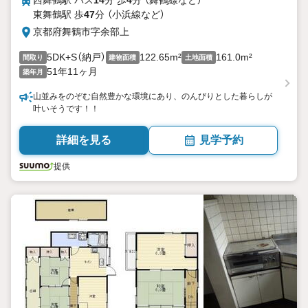
西舞鶴駅 バス
14
分 歩
4
分 （舞鶴線
など
）
東舞鶴駅 歩
47
分 （小浜線
など
）
京都府舞鶴市字余部上
5DK+S（納戸）
122.65m²
161.0m²
間取り
建物面積
土地面積
51年11ヶ月
築年月
山並みをのぞむ自然豊かな環境にあり、のんびりとした暮らしが
叶いそうです！！
詳細を見る
見学予約
提供