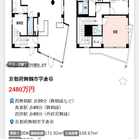
中古一戸建て
京都府舞鶴市字倉谷
2480万円
西舞鶴駅 歩
20
分 （舞鶴線
など
）
真倉駅 歩
65
分 （舞鶴線）
四所駅 歩
65
分 （丹鉄宮舞線）
京都府舞鶴市字倉谷
3DK
171.92m²
158.67m²
間取り
建物面積
土地面積