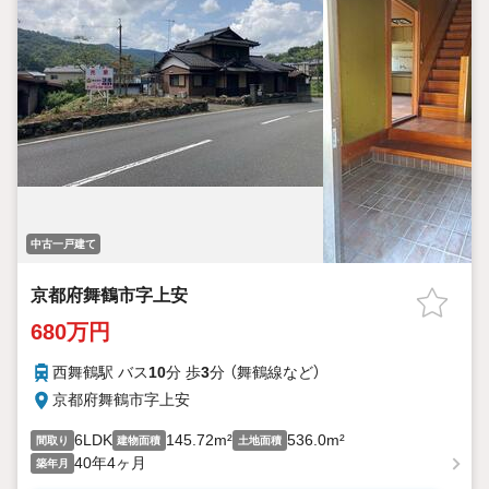
中古一戸建て
京都府舞鶴市字上安
680万円
西舞鶴駅 バス
10
分 歩
3
分 （舞鶴線
など
）
京都府舞鶴市字上安
6LDK
145.72m²
536.0m²
間取り
建物面積
土地面積
40年4ヶ月
築年月