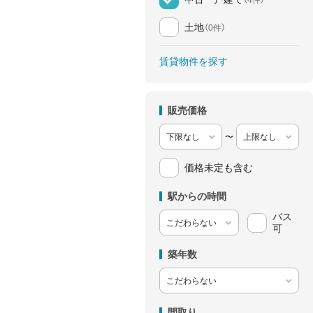
土地
（0件）
賃貸物件を探す
販売価格
〜
価格未定も含む
駅からの時間
バス
可
築年数
間取り