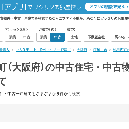
中古物件・中古一戸建てを検索するならニフティ不動産。あなたにピッタリのお部屋
マンションを買う
一戸建てを買う
建てる
新築
中古
新築
中古
土地
不動産会社
調べる
産購入
中古住宅・中古物件・中古一戸建て
大阪府
寝屋川市
池田西町
町（大阪府）の中古住宅・中古
て
件・中古一戸建てをさまざまな条件から検索