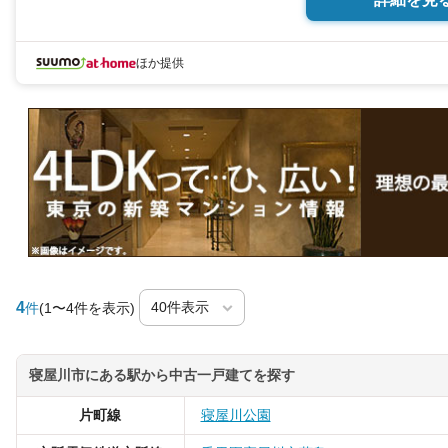
ほか提供
4
件
(1〜4件を表示)
寝屋川市にある駅から中古一戸建てを探す
片町線
寝屋川公園