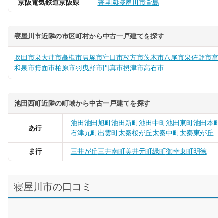
京阪電気鉄道京阪線
香里園
寝屋川市
萱島
寝屋川市近隣の市区町村から中古一戸建てを探す
吹田市
泉大津市
高槻市
貝塚市
守口市
枚方市
茨木市
八尾市
泉佐野市
和泉市
箕面市
柏原市
羽曳野市
門真市
摂津市
高石市
池田西町近隣の町域から中古一戸建てを探す
池田
池田旭町
池田新町
池田中町
池田東町
池田本
あ行
石津元町
出雲町
太秦桜が丘
太秦中町
太秦東が丘
ま行
三井が丘
三井南町
美井元町
緑町
御幸東町
明徳
寝屋川市の口コミ