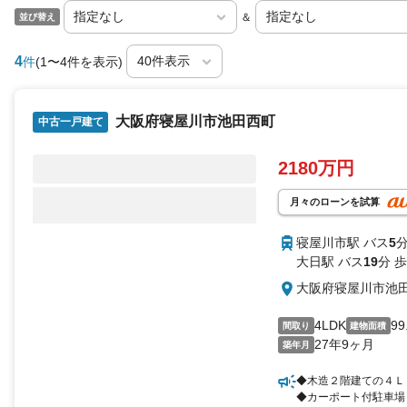
＆
並び替え
4
件
(1〜4件を表示)
大阪府寝屋川市池田西町
中古一戸建て
2180万円
月々のローンを試算
寝屋川市駅 バス
5
分
大日駅 バス
19
分 歩
大阪府寝屋川市池
4LDK
99
間取り
建物面積
27年9ヶ月
築年月
◆木造２階建ての４Ｌ
◆カーポート付駐車場