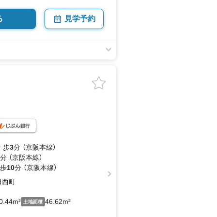
る
見学予約
 歩
3
分 （京阪本線）
分 （京阪本線）
 歩
10
分 （京阪本線）
田西町
0.44m²
46.62m²
土地面積