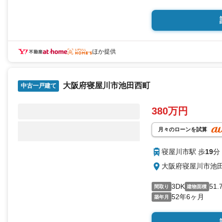
ほか提供
大阪府寝屋川市池田西町
中古一戸建て
380万円
月々のローンを試算
寝屋川市駅 歩
19
分
大阪府寝屋川市池
3DK
51.
間取り
建物面積
52年6ヶ月
築年月