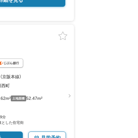
詳細を見る
 （京阪本線）
田西町
.62m²
52.47m²
土地面積
9分
散とした住宅街
る
見学予約