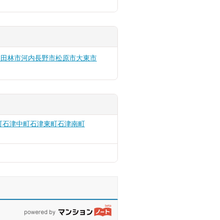
富田林市
河内長野市
松原市
大東市
町
石津中町
石津東町
石津南町
powered by マンションノート