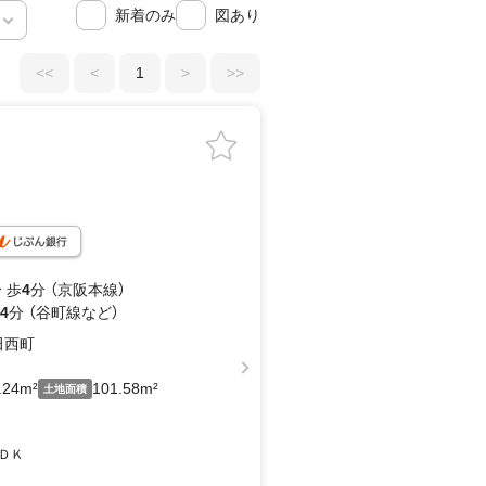
新着のみ
図あり
<<
<
1
>
>>
 歩
4
分 （京阪本線）
4
分 （谷町線
など
）
田西町
.24m²
101.58m²
土地面積
ＤＫ