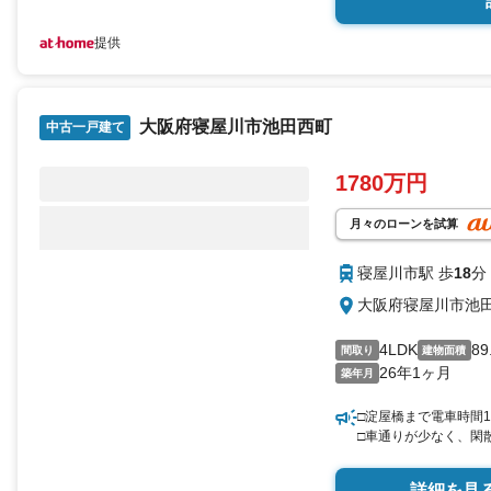
提供
大阪府寝屋川市池田西町
中古一戸建て
1780万円
月々のローンを試算
寝屋川市駅 歩
18
分
大阪府寝屋川市池
4LDK
89
間取り
建物面積
26年1ヶ月
築年月
□淀屋橋まで電車時間1
□車通りが少なく、閑
詳細を見