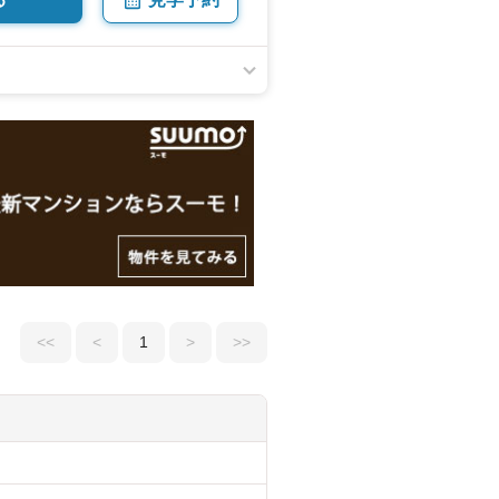
<<
<
1
>
>>