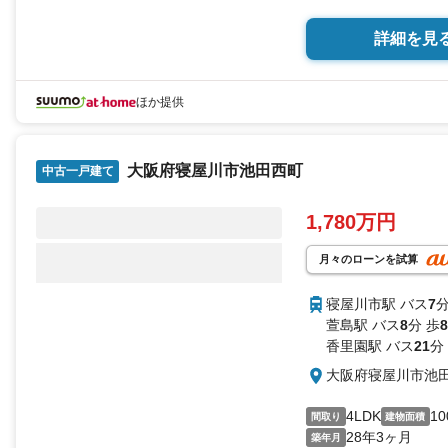
詳細を見
ほか提供
大阪府寝屋川市池田西町
中古一戸建て
1,780万円
月々のローンを試算
寝屋川市駅 バス
7
分
萱島駅 バス
8
分 歩
8
香里園駅 バス
21
分
大阪府寝屋川市池
4LDK
10
間取り
建物面積
28年3ヶ月
築年月