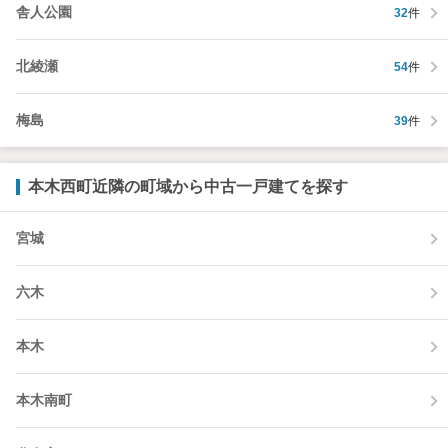
舎人公園
32
件
北綾瀬
54
件
梅島
39
件
本木西町近隣の町域から中古一戸建てを探す
宮城
六木
本木
本木南町