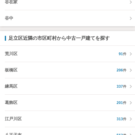
谷在家
谷中
足立区近隣の市区町村から中古一戸建てを探す
荒川区
91
件
板橋区
206
件
練馬区
337
件
葛飾区
201
件
江戸川区
313
件