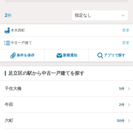
2
件
本木西町
変更
中古一戸建て
変更
条件を保存
新着通知
アプリで探す
足立区の駅から中古一戸建てを探す
千住大橋
5
件
牛田
2
件
六町
50
件