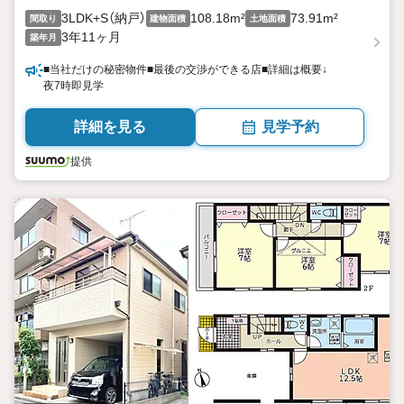
3LDK+S（納戸）
108.18m²
73.91m²
間取り
建物面積
土地面積
3年11ヶ月
築年月
■当社だけの秘密物件■最後の交渉ができる店■詳細は概要↓
夜7時即見学
詳細を見る
見学予約
提供