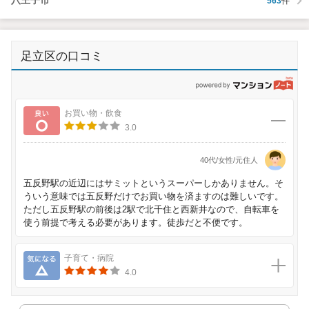
八王子市
563
件
足立区の口コミ
p
良い
お買い物・飲食
3.0
40代/女性/元住人
五反野駅の近辺にはサミットというスーパーしかありません。そ
ういう意味では五反野だけでお買い物を済ますのは難しいです。
ただし五反野駅の前後は2駅で北千住と西新井なので、自転車を
使う前提で考える必要があります。徒歩だと不便です。
気になる
子育て・病院
4.0