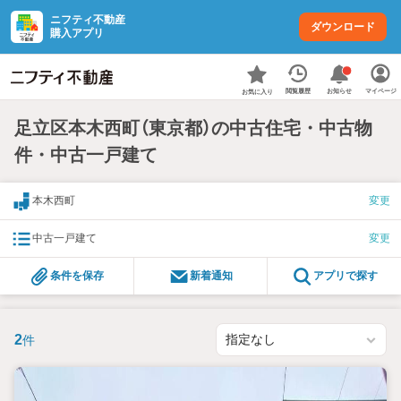
ニフティ不動産
ダウンロード
購入アプリ
お知らせ
閲覧履歴
マイページ
お気に入り
足立区本木西町（東京都）の中古住宅・中古物
件・中古一戸建て
本木西町
変更
中古一戸建て
変更
条件を保存
新着通知
アプリで探す
2
件