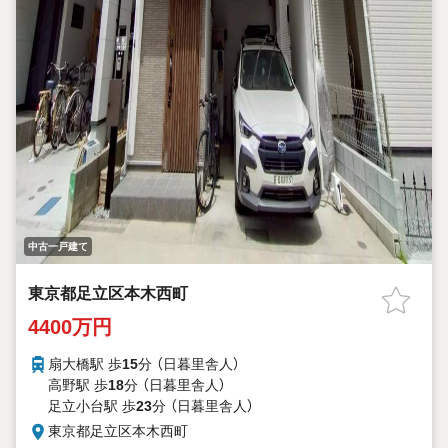
中古一戸建て
東京都足立区本木西町
4400万円
扇大橋駅 歩
15
分 （日暮里舎人）
高野駅 歩
18
分 （日暮里舎人）
足立小台駅 歩
23
分 （日暮里舎人）
東京都足立区本木西町