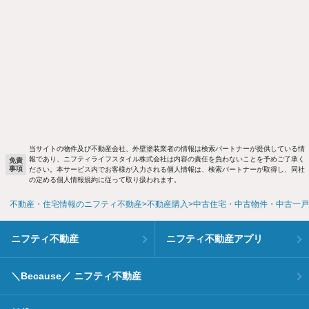
当サイトの物件及び不動産会社、外壁塗装業者の情報は検索パートナーが提供している情
報であり、ニフティライフスタイル株式会社は内容の責任を負わないことを予めご了承く
免責
事項
ださい。本サービス内でお客様が入力される個人情報は、検索パートナーが取得し、同社
の定める個人情報規約に従って取り扱われます。
不動産・住宅情報のニフティ不動産
不動産購入
中古住宅・中古物件・中古一戸
ニフティ不動産
ニフティ不動産アプリ
＼Because／ ニフティ不動産