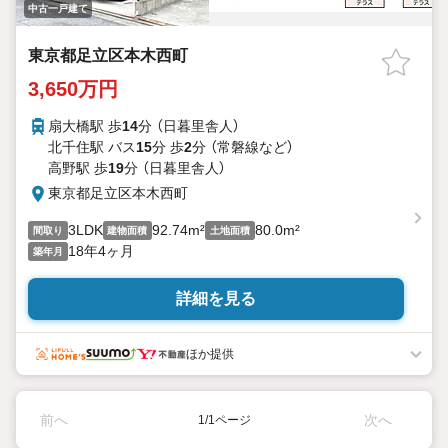
中古一戸建て
東京都足立区本木西町
3,650万円
扇大橋駅 歩
14
分 （日暮里舎人）
北千住駅 バス
15
分 歩
2
分 （常磐線
など
）
高野駅 歩
19
分 （日暮里舎人）
東京都足立区本木西町
3LDK
92.74m²
80.0m²
間取り
建物面積
土地面積
18年4ヶ月
築年月
詳細を見る
ほか提供
前へ
次へ
1/1ページ